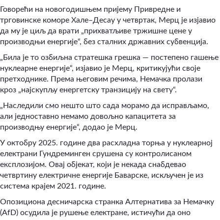
Говорећи на новогодишњем пријему Привредне и
трговинске коморе Хале–Десау у четвртак, Мерц је изјавио
да му је циљ да врати „прихватљиве тржишне цене у
производњи енергије“, без сталних државних субвенција.
„Била је то озбиљна стратешка грешка — постепено гашење
нуклеарне енергије“, изјавио је Мерц, критикујући своје
претходнике. Према његовим речима, Немачка пролази
кроз „најскупљу енергетску транзицију на свету“.
„Наследили смо нешто што сада морамо да исправљамо,
али једноставно немамо довољно капацитета за
производњу енергије“, додао је Мерц.
У октобру 2025. године два расхладна торња у нуклеарној
електрани Гундреминген срушена су контролисаном
експлозијом. Овај објекат, који је некада снабдевао
четвртину електричне енергије Баварске, искључен је из
система крајем 2021. године.
Опозициона десничарска странка Алтернатива за Немачку
(AfD) осудила је рушење електране, истичући да оно