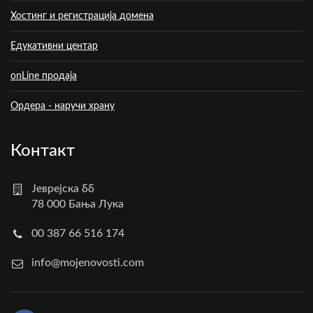
Хостинг и регистрација домена
Едукативни центар
onLine продаја
Ордера - наручи храну
Контакт
Јеврејска бб
78 000 Бања Лука
00 387 66 516 174
info@mojenovosti.com