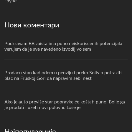
групе...
Нови коментари
Podrzavam,BB zaista ima puno neiskoriscenih potencijala i
verujem da je sve navedeno izvodljivo sem
Prodacu stan kad odem u penziju i preko Solis-a potraziti
plac na Fruskoj Gori da napravim sebi nest
Ako je auto previše star popravke će koštati puno. Bolje ga
je prodati i uzeti novi polovni. Loše je
Најпопуларније