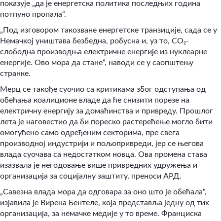
показује „да је енергетска политика последњих година
потпуно пропала“.
„Под изговором такозване енергетске транзиције, сада се у
Немачкој уништава безбедна, робусна и, уз то, CO₂-
слободна производња електричне енергије из нуклеарне
енергије. Ово мора да стане“, наводи се у саопштењу
странке.
Мерц се такође суочио са критикама због одступања од
обећања коалиционе владе да ће снизити порезе на
електричну енергију за домаћинства и привреду. Прошлог
лета је наговестио да би пореско растерећење могло бити
омогућено само одређеним секторима, пре свега
производној индустрији и пољопривреди, јер се његова
влада суочава са недостатком новца. Ова промена става
изазвала је негодовање више привредних удружења и
организација за социјалну заштиту, преноси АРД.
„Савезна влада мора да одговара за оно што је обећала“,
изјавила је Вирена Бентеле, која представља једну од тих
организација, за немачке медије у то време. Франциска