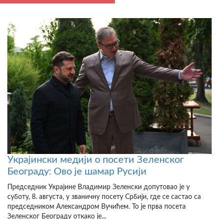
Украјински медији о посети Зеленског
Београду: Ово је шамар Русији
Председник Украјине Владимир Зеленски допутовао је у
суботу, 8. августа, у званичну посету Србији, где се састао са
председником Александром Вучићем. То је прва посета
Зеленског Београду откако је...