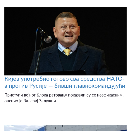
Кијев употребио готово сва средства НАТО-
а против Русије — бивши главнокомандујући
Приступи војног блока ратовању показали су се неефикасним,
оценио је Валериј Залужни...