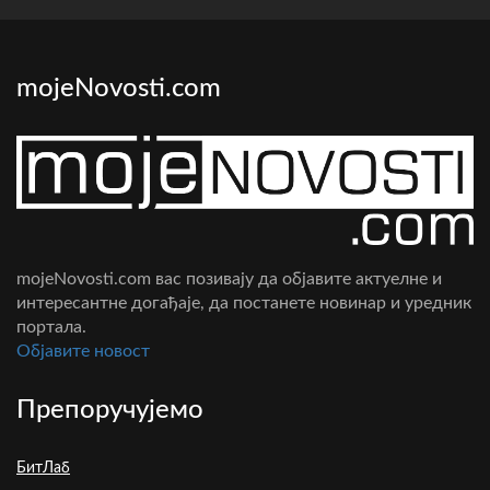
mojeNovosti.com
mojeNovosti.com вас позивају да објавите актуелне и
интересантне догађаје, да постанете новинар и уредник
портала.
Oбјавите новост
Препоручујемо
БитЛаб