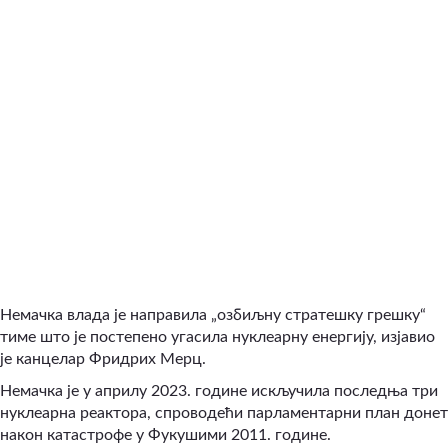
Немачка влада је направила „озбиљну стратешку грешку“
тиме што је постепено угасила нуклеарну енергију, изјавио
је канцелар Фридрих Мерц.
Немачка је у априлу 2023. године искључила последња три
нуклеарна реактора, спроводећи парламентарни план донет
након катастрофе у Фукушими 2011. године.