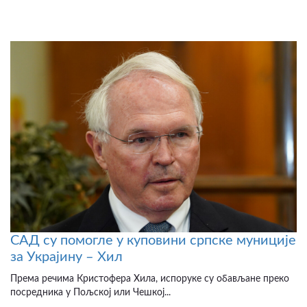
САД су помогле у куповини српске муниције
за Украјину – Хил
Према речима Кристофера Хила, испоруке су обављане преко
посредника у Пољској или Чешкој...