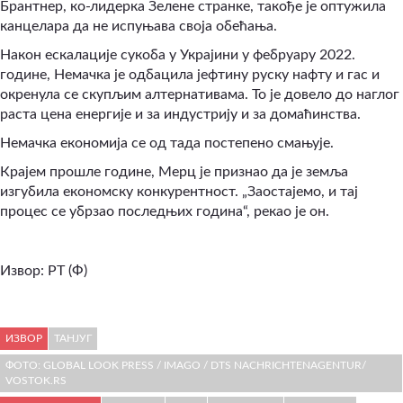
Брантнер, ко-лидерка Зелене странке, такође је оптужила
канцелара да не испуњава своја обећања.
Након ескалације сукоба у Украјини у фебруару 2022.
године, Немачка је одбацила јефтину руску нафту и гас и
окренула се скупљим алтернативама. То је довело до наглог
раста цена енергије и за индустрију и за домаћинства.
Немачка економија се од тада постепено смањује.
Крајем прошле године, Мерц је признао да је земља
изгубила економску конкурентност. „Заостајемо, и тај
процес се убрзао последњих година“, рекао је он.
Извор: РТ (Ф)
ИЗВОР
ТАНЈУГ
ФОТО: GLOBAL LOOK PRESS / IMAGO / DTS NACHRICHTENAGENTUR/
VOSTOK.RS