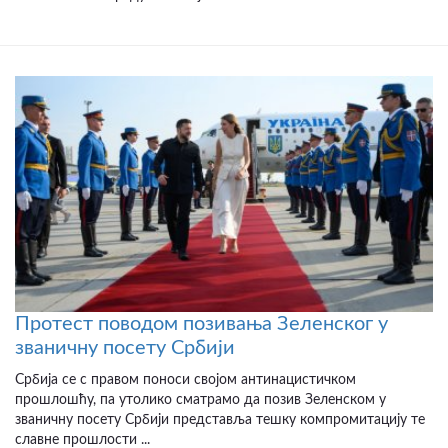
Протест поводом позивања Зеленског у
званичну посету Србији
Србија се с правом поноси својом антинацистичком
прошлошћу, па утолико сматрамо да позив Зеленском у
званичну посету Србији представља тешку компромитацију те
славне прошлости ...