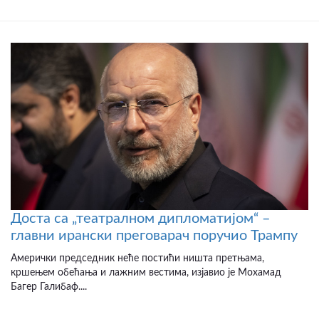
Доста са „театралном дипломатијом“ –
главни ирански преговарач поручио Трампу
Амерички председник неће постићи ништа претњама,
кршењем обећања и лажним вестима, изјавио је Мохамад
Багер Галибаф....