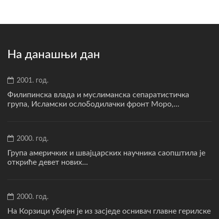
На данашњи дан
2001. год.
Филипинска влада и муслиманска сепаратистичка
група, Исламски ослободилачки фронт Моро,...
2000. год.
Група америчких и швајцарских научника саопштила је
откриће девет нових...
2000. год.
На Корзици убијен је из засједе оснивач главне герилске