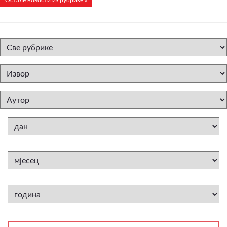
Остале новости из рубрике »