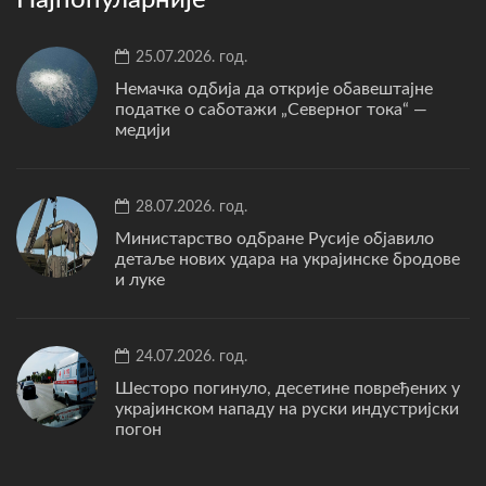
25.07.2026. год.
Немачка одбија да открије обавештајне
податке о саботажи „Северног тока“ —
медији
28.07.2026. год.
Министарство одбране Русије објавило
детаље нових удара на украјинске бродове
и луке
24.07.2026. год.
Шесторо погинуло, десетине повређених у
украјинском нападу на руски индустријски
погон