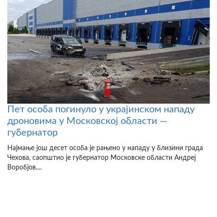
Пет особа погинуло у украјинском нападу
дроновима у Московској области —
губернатор
Најмање још десет особа је рањено у нападу у близини града
Чехова, саопштио је губернатор Московске области Андреј
Воробјов....