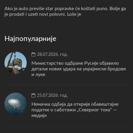
Ako je auto previše star popravke će koštati puno. Bolje ga
je prodati i uzeti novi polovni. Loše je
Најпопуларније
28.07.2026. год.
Министарство одбране Русије објавило
детаље нових удара на украјинске бродове
и луке
25.07.2026. год.
Немачка одбија да открије обавештајне
податке о саботажи „Северног тока“ —
медији