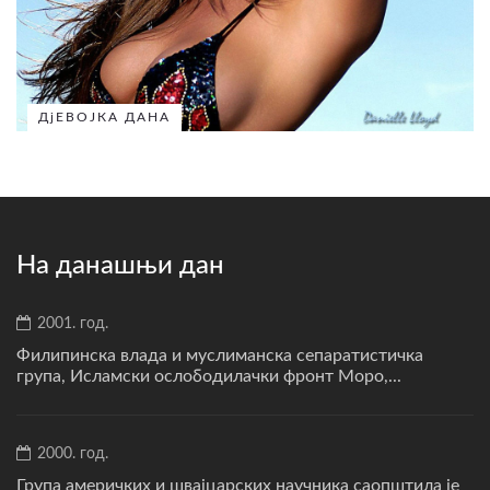
ДјЕВОЈКА ДАНА
На данашњи дан
2001. год.
Филипинска влада и муслиманска сепаратистичка
група, Исламски ослободилачки фронт Моро,...
2000. год.
Група америчких и швајцарских научника саопштила је