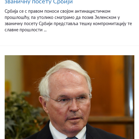
званичну посету Србији
Србија се с правом поноси својом антинацистичком
прошлошћу, па утолико сматрамо да позив Зеленском у
званичну посету Србији представља тешку компромитацију те
славне прошлости ...