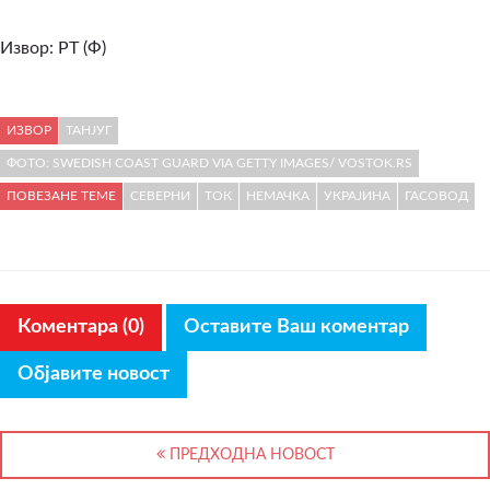
Извор: РТ (Ф)
ИЗВОР
ТАНЈУГ
ФОТО: SWEDISH COAST GUARD VIA GETTY IMAGES/ VOSTOK.RS
ПОВЕЗАНЕ ТЕМЕ
СЕВЕРНИ
ТОК
НЕМАЧКА
УКРАЈИНА
ГАСОВОД
Коментара (0)
Оставите Ваш коментар
Објавите новост
ПРЕДХОДНА НОВОСТ