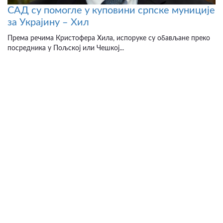
САД су помогле у куповини српске муниције
за Украјину – Хил
Према речима Кристофера Хила, испоруке су обављане преко
посредника у Пољској или Чешкој...