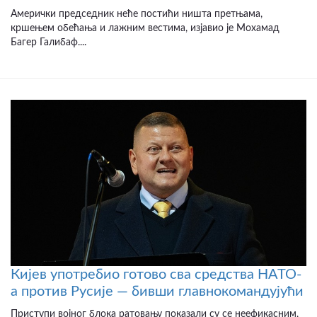
Амерички председник неће постићи ништа претњама,
кршењем обећања и лажним вестима, изјавио је Мохамад
Багер Галибаф....
Кијев употребио готово сва средства НАТО-
а против Русије — бивши главнокомандујући
Приступи војног блока ратовању показали су се неефикасним,