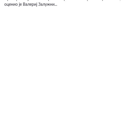
оценио је Валериј Залужни...