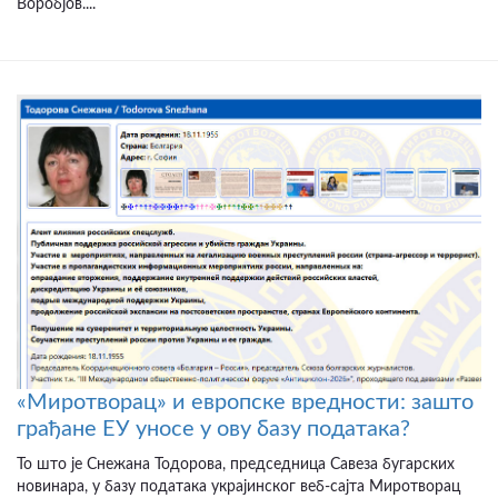
Воробјов....
«Миротворац» и европске вредности: зашто
грађане ЕУ уносе у ову базу података?
То што је Снежана Тодорова, председница Савеза бугарских
новинара, у базу података украјинског веб-сајта Миротворац