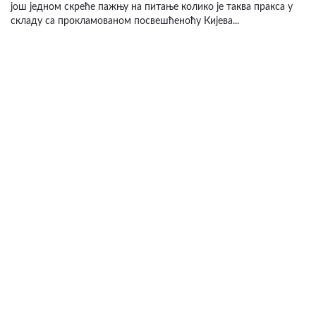
још једном скреће пажњу на питање колико је таква пракса у
складу са прокламованом посвешћеноћу Кијева...