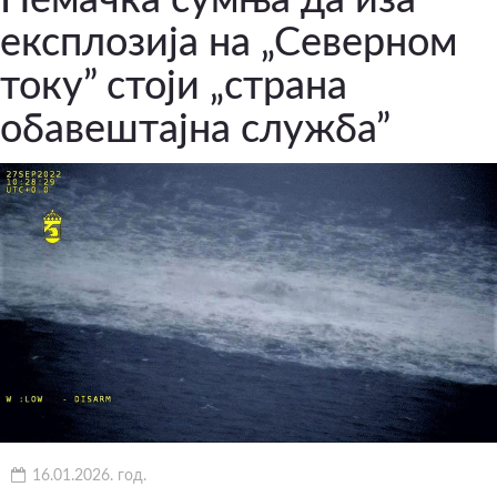
експлозија на „Северном
току” стоји „страна
обавештајна служба”
16.01.2026. год.