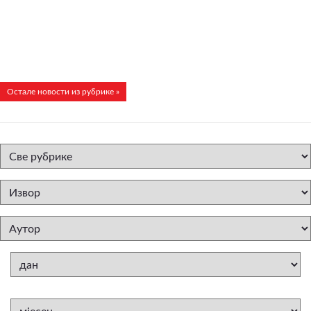
Остале новости из рубрике »