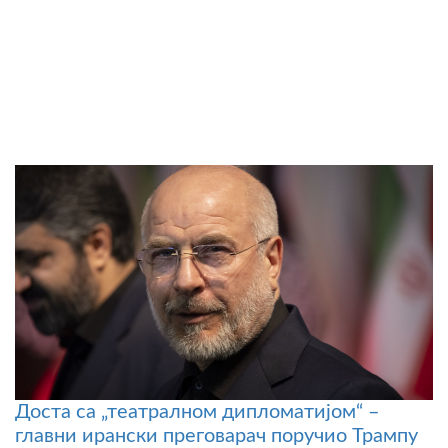
Доста са „театралном дипломатијом“ –
главни ирански преговарач поручио Трампу