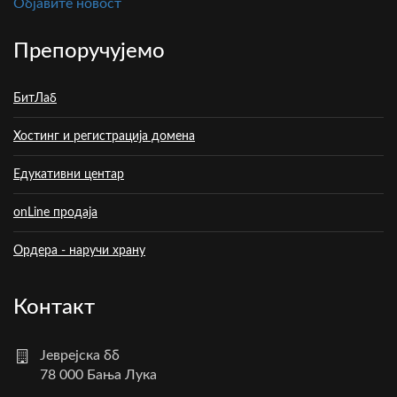
Oбјавите новост
Препоручујемо
БитЛаб
Хостинг и регистрација домена
Едукативни центар
onLine продаја
Ордера - наручи храну
Контакт
Јеврејска бб
78 000 Бања Лука