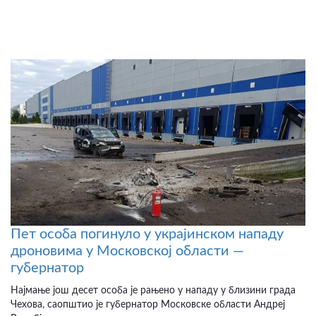
Пет особа погинуло у украјинском нападу
дроновима у Московској области —
губернатор
Најмање још десет особа је рањено у нападу у близини града
Чехова, саопштио је губернатор Московске области Андреј