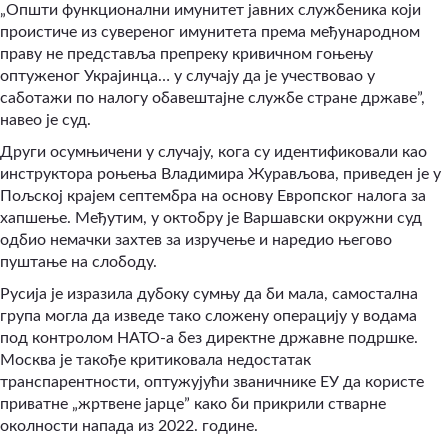
„Општи функционални имунитет јавних службеника који
проистиче из сувереног имунитета према међународном
праву не представља препреку кривичном гоњењу
оптуженог Украјинца… у случају да је учествовао у
саботажи по налогу обавештајне службе стране државе”,
навео је суд.
Други осумњичени у случају, кога су идентификовали као
инструктора роњења Владимира Журављова, приведен је у
Пољској крајем септембра на основу Европског налога за
хапшење. Међутим, у октобру је Варшавски окружни суд
одбио немачки захтев за изручење и наредио његово
пуштање на слободу.
Русија је изразила дубоку сумњу да би мала, самостална
група могла да изведе тако сложену операцију у водама
под контролом НАТО-а без директне државне подршке.
Москва је такође критиковала недостатак
транспарентности, оптужујући званичнике ЕУ да користе
приватне „жртвене јарце” како би прикрили стварне
околности напада из 2022. године.