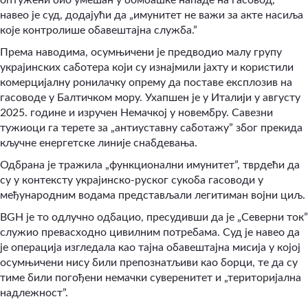
навео је суд, додајући да „имунитет не важи за акте насиља
које контролише обавештајна служба.”
Према наводима, осумњичени је предводио малу групу
украјинских саботера који су изнајмили јахту и користили
комерцијалну ронилачку опрему да поставе експлозив на
гасоводе у Балтичком мору. Ухапшен је у Италији у августу
2025. године и изручен Немачкој у новембру. Савезни
тужиоци га терете за „антиуставну саботажу” због прекида
кључне енергетске линије снабдевања.
Одбрана је тражила „функционални имунитет”, тврдећи да
су у контексту украјинско-руског сукоба гасоводи у
међународним водама представљали легитиман војни циљ.
BGH је то одлучно одбацио, пресудивши да је „Северни ток”
служио превасходно цивилним потребама. Суд је навео да
је операција изгледала као тајна обавештајна мисија у којој
осумњичени нису били препознатљиви као борци, те да су
тиме били погођени немачки суверенитет и „територијална
надлежност”.