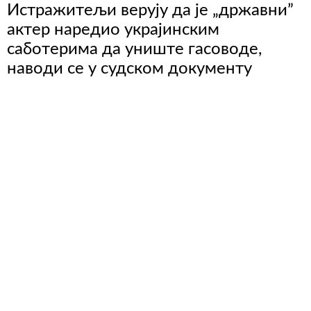
Истражитељи верују да је „државни”
актер наредио украјинским
саботерима да униште гасоводе,
наводи се у судском документу