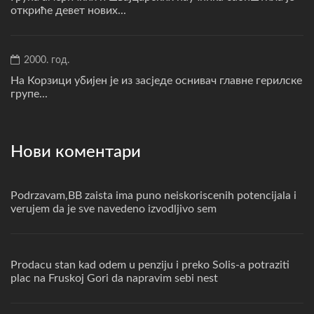
откриће девет нових...
2000. год.
На Корзици убијен је из засједе оснивач главне герилске
групе...
Нови коментари
Podrzavam,BB zaista ima puno neiskoriscenih potencijala i
verujem da je sve navedeno izvodljivo sem
Prodacu stan kad odem u penziju i preko Solis-a potraziti
plac na Fruskoj Gori da napravim sebi nest