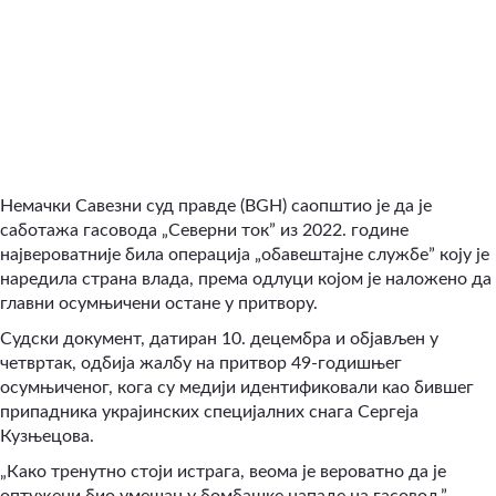
Немачки Савезни суд правде (BGH) саопштио је да је
саботажа гасовода „Северни ток” из 2022. године
највероватније била операција „обавештајне службе” коју је
наредила страна влада, према одлуци којом је наложено да
главни осумњичени остане у притвору.
Судски документ, датиран 10. децембра и објављен у
четвртак, одбија жалбу на притвор 49-годишњег
осумњиченог, кога су медији идентификовали као бившег
припадника украјинских специјалних снага Сергеја
Кузњецова.
„Како тренутно стоји истрага, веома је вероватно да је
оптужени био умешан у бомбашке нападе на гасовод,”