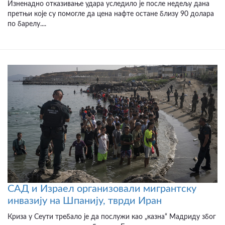
Изненадно отказивање удара уследило је после недељу дана
претњи које су помогле да цена нафте остане близу 90 долара
по барелу....
САД и Израел организовали мигрантску
инвазију на Шпанију, тврди Иран
Криза у Сеути требало је да послужи као „казна“ Мадриду због