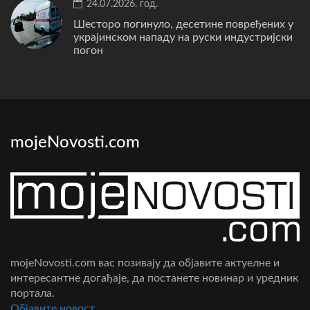
24.07.2026. год.
Шесторо погинуло, десетине повређених у
украјинском нападу на руски индустријски
погон
mojeNovosti.com
mojeNovosti.com вас позивају да објавите актуелне и
интересантне догађаје, да постанете новинар и уредник
портала.
Oбјавите новост