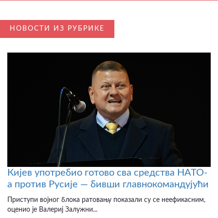
НОВОСТИ ИЗ РУБРИКЕ
Кијев употребио готово сва средства НАТО-
а против Русије — бивши главнокомандујући
Приступи војног блока ратовању показали су се неефикасним,
оценио је Валериј Залужни...