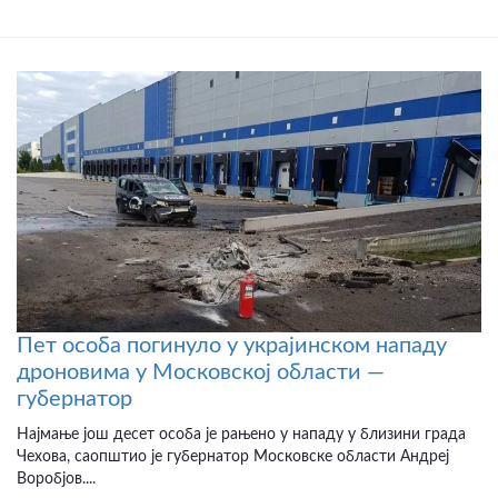
Пет особа погинуло у украјинском нападу
дроновима у Московској области —
губернатор
Најмање још десет особа је рањено у нападу у близини града
Чехова, саопштио је губернатор Московске области Андреј
Воробјов....