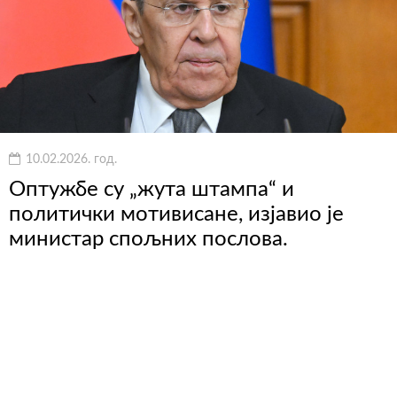
10.02.2026. год.
Оптужбе су „жута штампа“ и
политички мотивисане, изјавио је
министар спољних послова.