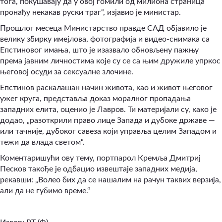
тога, покушавају да у овој гомили од милиона страница
пронађу некакав руски траг“, изјавио је министар.
Прошлог месеца Министарство правде САД објавило је
велику збирку имејлова, фотографија и видео-снимака са
Епстиновог имања, што је изазвало обновљену пажњу
према јавним личностима које су се са њим дружиле упркос
његовој осуди за сексуалне злочине.
Епстин
ов раскалашан начин живота, као и живот његовог
ужег круга, представља доказ моралног пропадања
западних елита, оценио је Лавров. Ти материјали су, како је
додао, „разоткрили право лице Запада и дубоке државе —
или тачније, дубоког савеза који управља целим Западом и
тежи да влада светом“.
Коментаришући ову тему, портпарол Кремља Дмитриј
Песков такође је одбацио извештаје западних медија,
рекавши: „Волео бих да се нашалим на рачун таквих верзија,
али да не губимо време.“