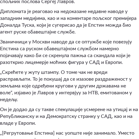
спољних послова Сергеј Лавров.
Дипломата је реаговао на недоказане недавне наводе у
западним медијима, као и на коментаре пољског премијера
Доналда Туска, који је сугерисао да је Епстин можда био
агент руске обавештајне службе.
Званичници у Москви наводе да се оптужбе које повезују
Епстина са руском обавештајном службом намерно
појачавају како би се скренула пажња са скандала који је
разоткрио лицемерје моћних фигура у САД и Европи.
„Скрећете у жуту штампу. О томе чак не вреди
расправљати. То је покушај да се изазове раздраженост у
земљама које одређени кругови у другим државама не
воле“, изјавио је Лавров у интервјуу за НТВ, емитованом у
недељу.
Он је додао да су такве спекулације усмерене на утицај и на
Републиканску и на Демократску странку у САД, као и на
владе у Европи.
„[Регрутовање Епстина] нас уопште није занимало. Уместо