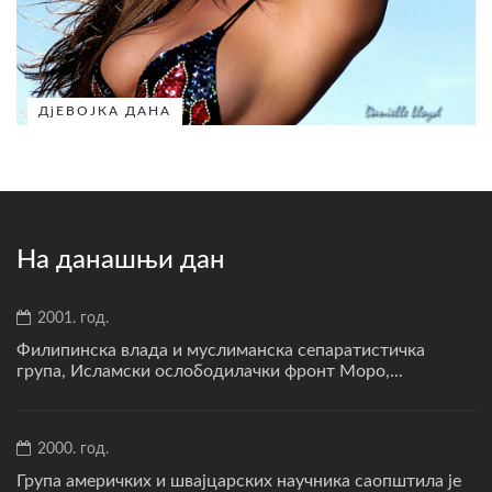
ДјЕВОЈКА ДАНА
На данашњи дан
2001. год.
Филипинска влада и муслиманска сепаратистичка
група, Исламски ослободилачки фронт Моро,...
2000. год.
Група америчких и швајцарских научника саопштила је