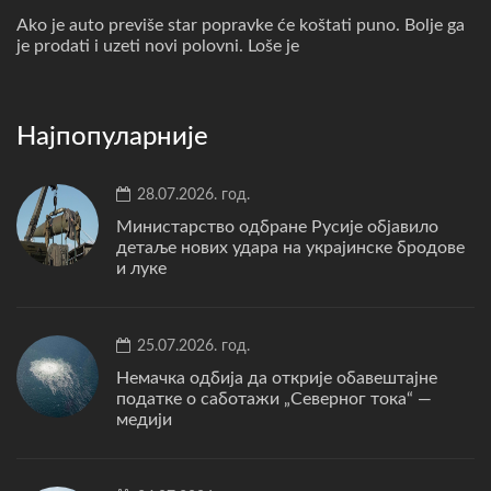
Ako je auto previše star popravke će koštati puno. Bolje ga
je prodati i uzeti novi polovni. Loše je
Најпопуларније
28.07.2026. год.
Министарство одбране Русије објавило
детаље нових удара на украјинске бродове
и луке
25.07.2026. год.
Немачка одбија да открије обавештајне
податке о саботажи „Северног тока“ —
медији