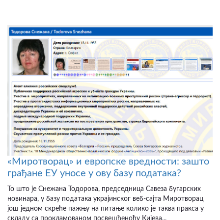
«Миротворац» и европске вредности: зашто
грађане ЕУ уносе у ову базу података?
То што је Снежана Тодорова, председница Савеза бугарских
новинара, у базу података украјинског веб-сајта Миротворац
још једном скреће пажњу на питање колико је таква пракса у
складу са прокламованом посвешћеноћу Кијева...