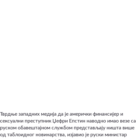
Тврдње западних медија да је амерички финансијер и
сексуални преступник Џефри Епстин наводно имао везе са
руском обавештајном службом представљају ништа више
од таблоидног новинарства, изјавио је руски министар