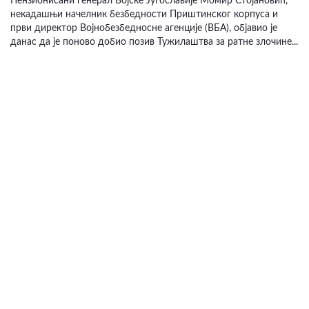
Пензионисани генерал Војске Југославије Момир Стојановић,
некадашњи начелник безбедности Приштинског корпуса и
први директор Војнобезбедносне агенције (ВБА), објавио је
данас да је поново добио позив Тужилаштва за ратне злочине...