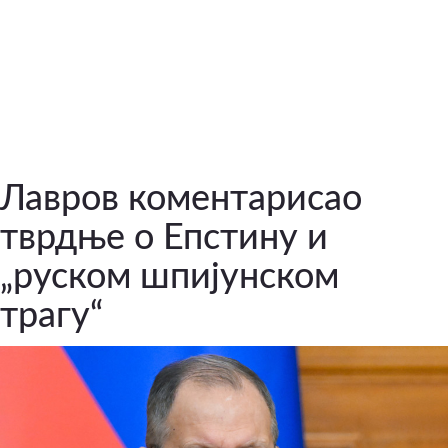
Лавров коментарисао
тврдње о Епстину и
„руском шпијунском
трагу“