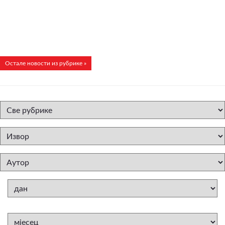
Остале новости из рубрике »