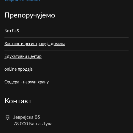
Препоручујемо
БитЛаб
Хостинг и регистрација домена
Едукативни центар
onLine продаја
Ордера - наручи храну
Контакт
Јеврејска бб
78 000 Бања Лука