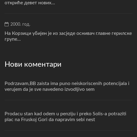
откриће девет нових...
2000. год.
На Корзици убијен је из засједе оснивач главне герилске
групе...
Нови коментари
Podrzavam,BB zaista ima puno neiskoriscenih potencijala i
verujem da je sve navedeno izvodljivo sem
Prodacu stan kad odem u penziju i preko Solis-a potraziti
plac na Fruskoj Gori da napravim sebi nest