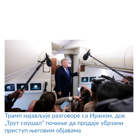
Трамп најављује разговоре са Ираном, док
„Трут соушал“ почиње да продаје убрзани
приступ његовим објавама