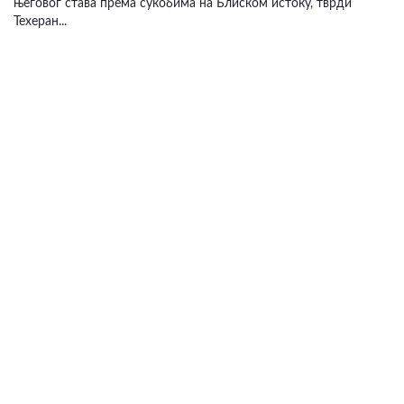
његовог става према сукобима на Блиском истоку, тврди
Техеран...