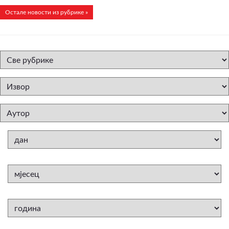
Остале новости из рубрике »