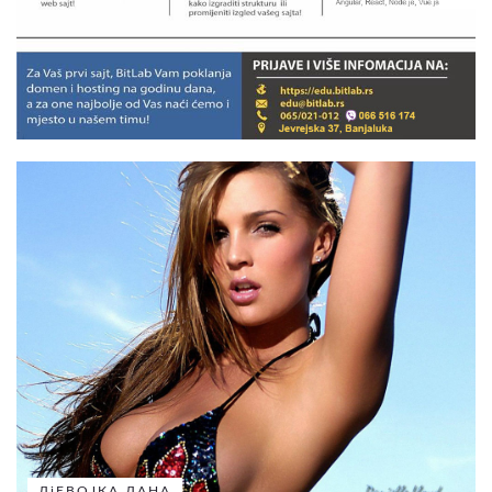
ДјЕВОЈКА ДАНА