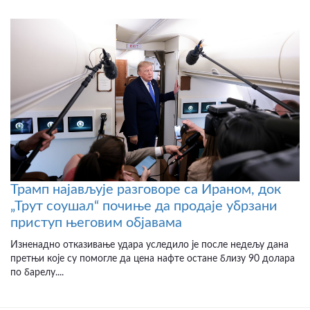
Трамп најављује разговоре са Ираном, док
„Трут соушал“ почиње да продаје убрзани
приступ његовим објавама
Изненадно отказивање удара уследило је после недељу дана
претњи које су помогле да цена нафте остане близу 90 долара
по барелу....