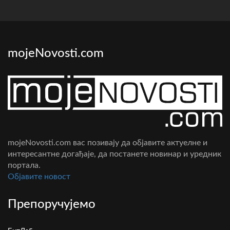
mojeNovosti.com
mojeNovosti.com вас позивају да објавите актуелне и
интересантне догађаје, да постанете новинар и уредник
портала.
Oбјавите новост
Препоручујемо