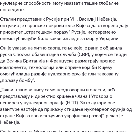
нуклеарне способности могу изазвати тешке глобалне
последице.
Стални представник Русије при УН, Василиј Небензја,
оптужио је европске покровитеље Кијева да отворено дају
приоритет „стратешком поразу“ Русије, истовремено
онемогућавајући било какве изгледе за мир у Украјини.
Он је указао на хитно саопштење које је раније објавила
руска Спољна обавештајна служба (СВР), у којем се тврди
да Велика Британија и Француска разматрају пренос
компоненти, технологија или опреме која би Кијеву
омогућила да развије нуклеарно оружје или такозвану
„прљаву бомбу“.
„Такви планови нису само неодговорни и опасни, већ
представљају и директно кршење члана I Уговора о
неширењу нуклеарног оружја (НПТ). Зато аутори ове
авантуре настоје да прикажу стицање нуклеарног оружја од
стране Кијева као искључиво украјински развој“, рекао је
Небензја.
Он је додао да Москва овај наводни потез види као доказ