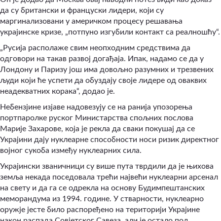
да су британски и француски лидери, који су
маргинализовани у америчком процесу решавања
украјинске кризе, „потпуно изгубили контакт са реалношћу“.
„Русија располаже свим неопходним средствима да
одговори на такав развој догађаја. Ипак, надамо се да у
Лондону и Паризу још има довољно разумних и трезвених
људи који ће успети да обуздају своје лидере од оваквих
неадекватних корака“, додао је.
Небензјине изјаве надовезују се на ранија упозорења
портпаролке руског Министарства спољних послова
Марије Захарове, која је рекла да сваки покушај да се
Украјини дају нуклеарне способности носи ризик директног
војног сукоба између нуклеарних сила.
Украјински званичници су више пута тврдили да је њихова
земља некада поседовала трећи највећи нуклеарни арсенал
на свету и да га се одрекла на основу Будимпештанских
меморандума из 1994. године. У стварности, нуклеарно
оружје јесте било распоређено на територији Украјине
након распада Совјетског Савеза, али је остало под