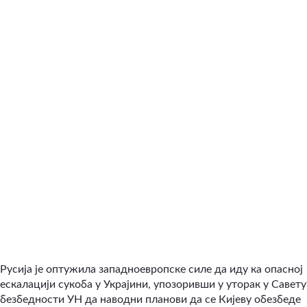
Русија је оптужила западноевропске силе да иду ка опасној
ескалацији сукоба у Украјини, упозоривши у уторак у Савету
безбедности УН да наводни планови да се Кијеву обезбеде