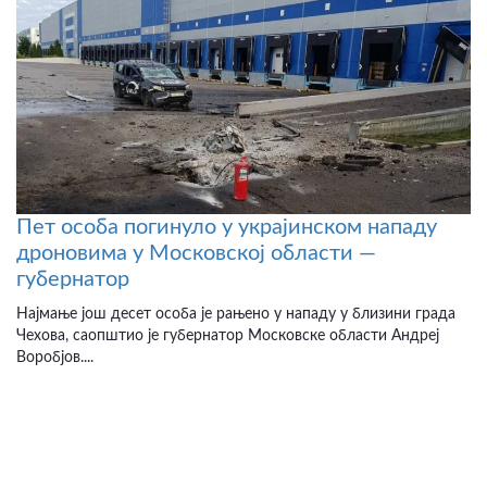
Пет особа погинуло у украјинском нападу
дроновима у Московској области —
губернатор
Најмање још десет особа је рањено у нападу у близини града
Чехова, саопштио је губернатор Московске области Андреј
Воробјов....