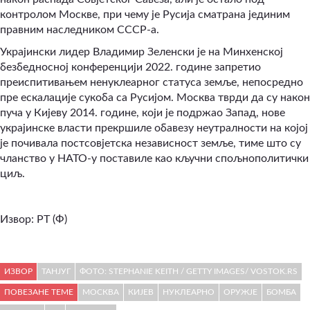
контролом Москве, при чему је Русија сматрана јединим
правним наследником СССР-а.
Украјински лидер Владимир Зеленски је на Минхенској
безбедносној конференцији 2022. године запретио
преиспитивањем ненуклеарног статуса земље, непосредно
пре ескалације сукоба са Русијом. Москва тврди да су након
пуча у Кијеву 2014. године, који је подржао Запад, нове
украјинске власти прекршиле обавезу неутралности на којој
је почивала постсовјетска независност земље, тиме што су
чланство у НАТО-у поставиле као кључни спољнополитички
циљ.
Извор: РТ (Ф)
ИЗВОР
ТАНЈУГ
ФОТО: STEPHANIE KEITH / GETTY IMAGES/ VOSTOK.RS
ПОВЕЗАНЕ ТЕМЕ
МОСКВА
КИЈЕВ
НУКЛЕАРНО
ОРУЖЈЕ
БОМБА