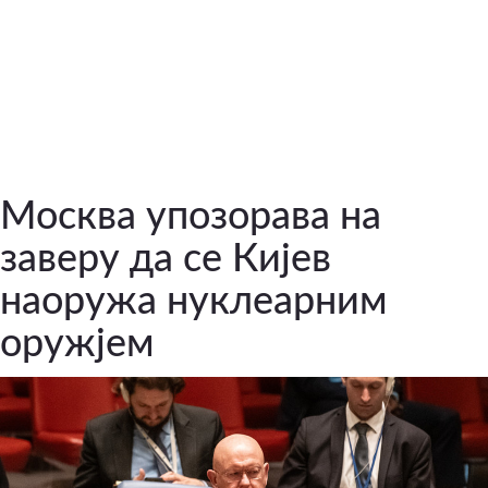
Москва упозорава на
заверу да се Кијев
наоружа нуклеарним
оружјем