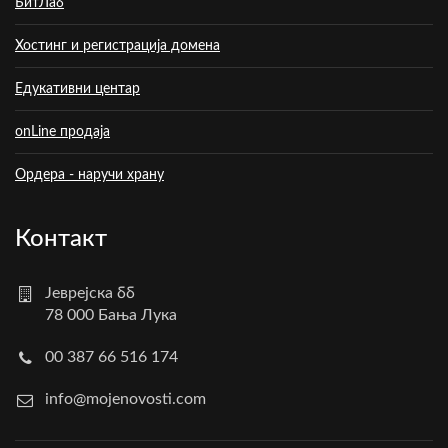
БитЛаб
Хостинг и регистрација домена
Едукативни центар
onLine продаја
Ордера - наручи храну
Контакт
Јеврејска бб
78 000 Бања Лука
00 387 66 516 174
info@mojenovosti.com