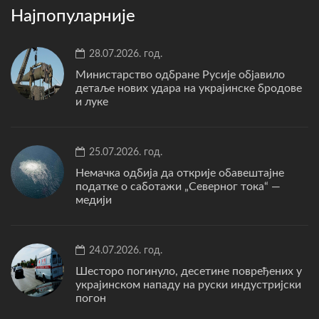
Најпопуларније
28.07.2026. год.
Министарство одбране Русије објавило
детаље нових удара на украјинске бродове
и луке
25.07.2026. год.
Немачка одбија да открије обавештајне
податке о саботажи „Северног тока“ —
медији
24.07.2026. год.
Шесторо погинуло, десетине повређених у
украјинском нападу на руски индустријски
погон