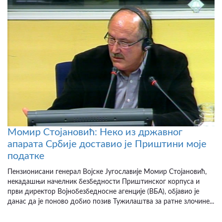
Момир Стојановић: Неко из државног
апарата Србије доставио је Приштини моје
податке
Пензионисани генерал Војске Југославије Момир Стојановић,
некадашњи начелник безбедности Приштинског корпуса и
први директор Војнобезбедносне агенције (ВБА), објавио је
данас да је поново добио позив Тужилаштва за ратне злочине...