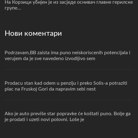
На Корзици убијен је из засједе оснивач главне герилске
групе...
Нови коментари
Podrzavam,BB zaista ima puno neiskoriscenih potencijala i
verujem da je sve navedeno izvodljivo sem
Prodacu stan kad odem u penziju i preko Solis-a potraziti
plac na Fruskoj Gori da napravim sebi nest
Ako je auto previše star popravke će koštati puno. Bolje ga
je prodati i uzeti novi polovni. Loše je