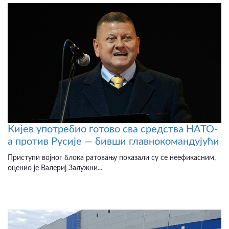
Кијев употребио готово сва средства НАТО-
а против Русије — бивши главнокомандујући
Приступи војног блока ратовању показали су се неефикасним,
оценио је Валериј Залужни...