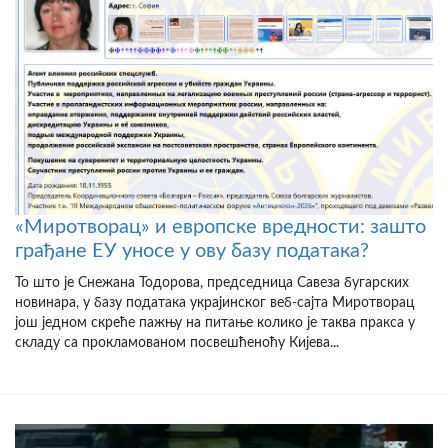
«Миротворац» и европске вредности: зашто
грађане ЕУ уносе у ову базу података?
То што је Снежана Тодорова, председница Савеза бугарских
новинара, у базу података украјинског веб-сајта Миротворац
још једном скреће пажњу на питање колико је таква пракса у
складу са прокламованом посвешћеноћу Кијева...