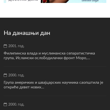
На данашњи дан
2001. год.
Филипинска влада и муслиманска сепаратистичка
група, Исламски ослободилачки фронт Моро,...
2000. год.
Група америчких и швајцарских научника саопштила је
откриће девет нових...
2000. год.