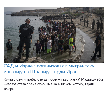
САД и Израел организовали мигрантску
инвазију на Шпанију, тврди Иран
Криза у Сеути требало је да послужи као „казна“ Мадриду због
његовог става према сукобима на Блиском истоку, тврди
Техеран...