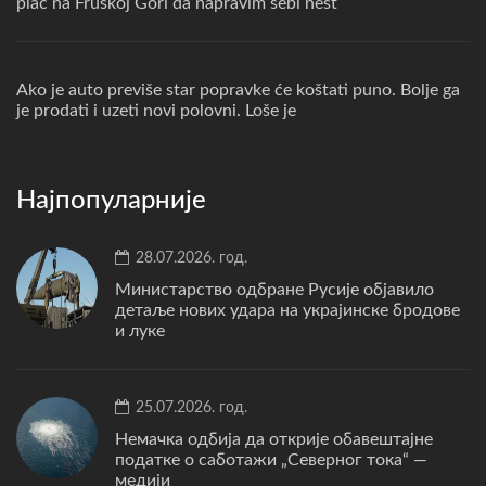
plac na Fruskoj Gori da napravim sebi nest
Ako je auto previše star popravke će koštati puno. Bolje ga
je prodati i uzeti novi polovni. Loše je
Најпопуларније
28.07.2026. год.
Министарство одбране Русије објавило
детаље нових удара на украјинске бродове
и луке
25.07.2026. год.
Немачка одбија да открије обавештајне
податке о саботажи „Северног тока“ —
медији