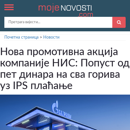
Почетна страница
>
Новости
Нова промотивна акција
компаније НИС: Попуст од
пет динара на сва горива
уз IPS плаћање