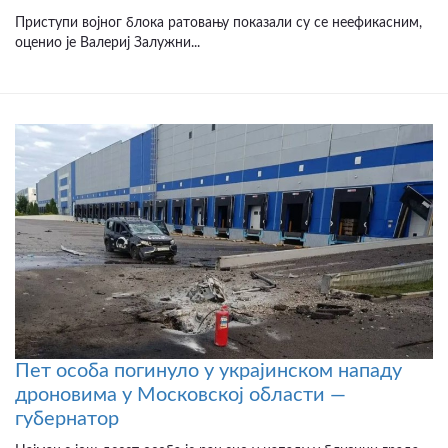
Приступи војног блока ратовању показали су се неефикасним,
оценио је Валериј Залужни...
Пет особа погинуло у украјинском нападу
дроновима у Московској области —
губернатор