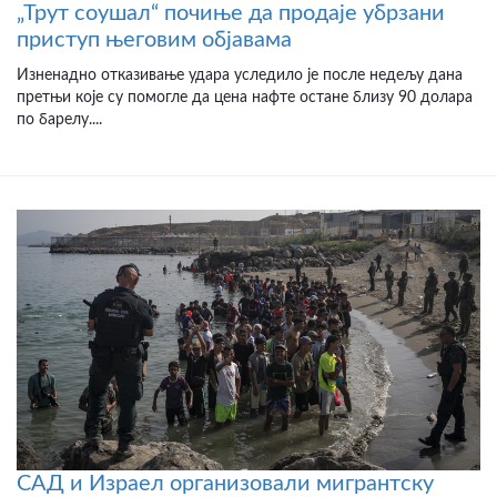
„Трут соушал“ почиње да продаје убрзани
приступ његовим објавама
Изненадно отказивање удара уследило је после недељу дана
претњи које су помогле да цена нафте остане близу 90 долара
по барелу....
САД и Израел организовали мигрантску