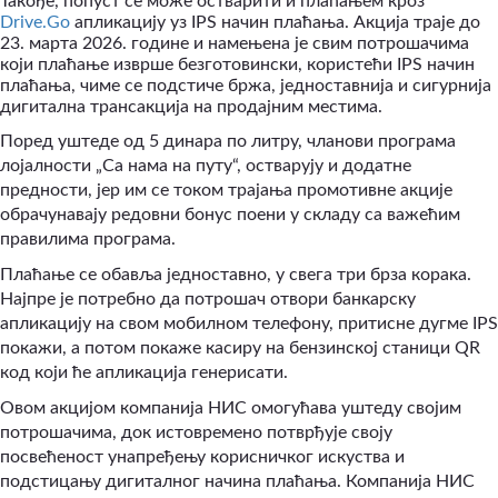
Такође, попуст се може остварити и плаћањем кроз
Drive.Go
апликацију уз
IPS
начин плаћања. Акција траје до
23. марта 2026. године и намењена је свим потрошачима
који плаћање изврше безготовински, користећи
IPS
начин
плаћања, чиме се подстиче бржа, једноставнија и сигурнија
дигитална трансакција на продајним местима.
Поред уштеде од 5 динара по литру, чланови програма
лојалности „Са нама на путу“, остварују и додатне
предности, јер им се током трајања промотивне акције
обрачунавају редовни бонус поени у складу са важећим
правилима програма.
Плаћање се обавља једноставно, у свега три брза корака.
Најпре је потребно да потрошач отвори банкарску
апликацију на свом мобилном телефону, притисне дугме
IPS
покажи, а потом покаже касиру на бензинској станици
QR
код
који ће апликација генерисати
.
Овом акцијом компанија НИС омогућава уштеду својим
потрошачима, док истовремено потврђује своју
посвећеност унапређењу корисничког искуства и
подстицању
дигиталног
начина плаћања. Компанија НИС