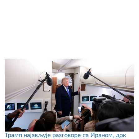
Трамп најављује разговоре са Ираном, док