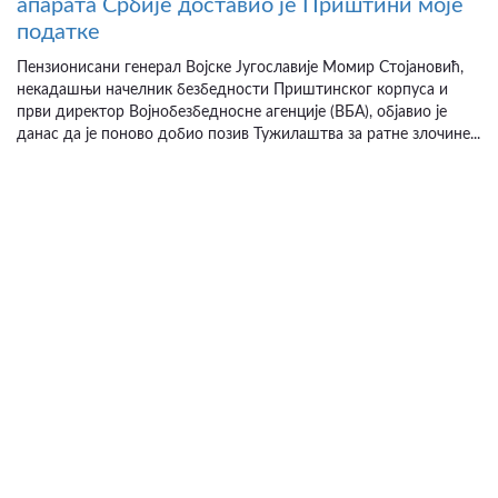
апарата Србије доставио је Приштини моје
податке
Пензионисани генерал Војске Југославије Момир Стојановић,
некадашњи начелник безбедности Приштинског корпуса и
први директор Војнобезбедносне агенције (ВБА), објавио је
данас да је поново добио позив Тужилаштва за ратне злочине...