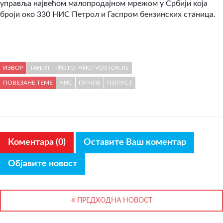
управља највећом малопродајном мрежом у Србији која
броји око 330 НИС Петрол и Гаспром бензинских станица.
ИЗВОР
ТАНЈУГ
ФОТО: НИС/ VOSTOK.RS
ПОВЕЗАНЕ ТЕМЕ
НИС
ПУМПЕ
ПОПУСТ
Коментара (0)
Оставите Ваш коментар
Објавите новост
ПРЕДХОДНА НОВОСТ