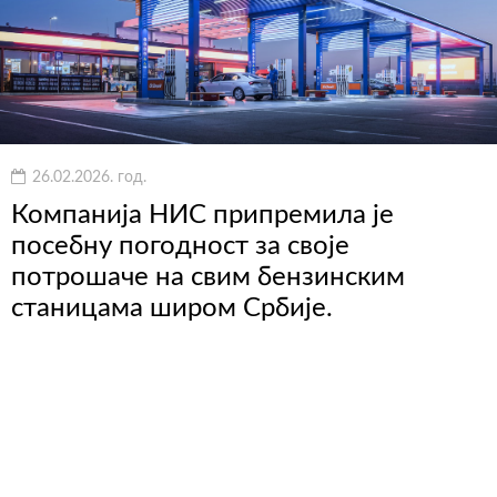
26.02.2026. год.
Компанија НИС припремила је
посебну погодност за своје
потрошаче на свим бензинским
станицама широм Србије.