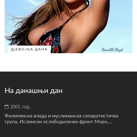
ДјЕВОЈКА ДАНА
На данашњи дан
2001. год.
Филипинска влада и муслиманска сепаратистичка
група, Исламски ослободилачки фронт Моро,...