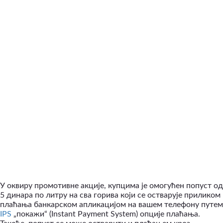
У оквиру промотивне акције, купцима је омогућен попуст од
5 динара по литру на сва горива који се остварује приликом
плаћања банкарском апликацијом на вашем телефону путем
IPS
„
покажи
“
(
Instant
Payment
System
) опције плаћања.