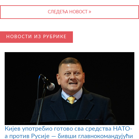
СЛЕДЕЋА НОВОСТ
НОВОСТИ ИЗ РУБРИКЕ
Кијев употребио готово сва средства НАТО-
а против Русије — бивши главнокомандујући