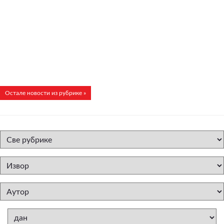
Остале новости из рубрике »