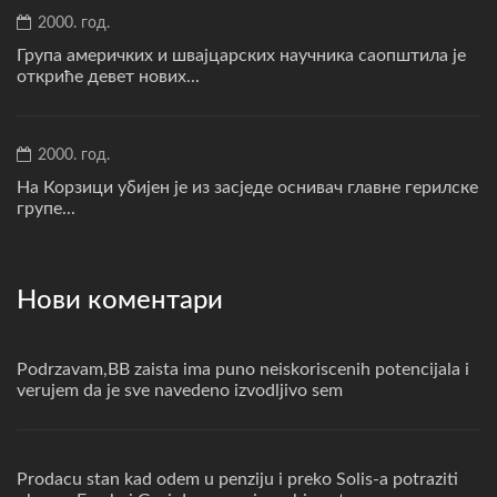
2000. год.
Група америчких и швајцарских научника саопштила је
откриће девет нових...
2000. год.
На Корзици убијен је из засједе оснивач главне герилске
групе...
Нови коментари
Podrzavam,BB zaista ima puno neiskoriscenih potencijala i
verujem da je sve navedeno izvodljivo sem
Prodacu stan kad odem u penziju i preko Solis-a potraziti