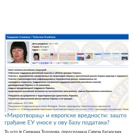
«Миротворац» и европске вредности: зашто
грађане ЕУ уносе у ову базу података?
То што је Снежана Тодорова, председница Савеза бугарских