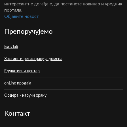
интересантне догађаје, да постанете новинар и уредник
портала.
Oбјавите новост
Препоручујемо
БитЛаб
Хостинг и регистрација домена
Едукативни центар
onLine продаја
Ордера - наручи храну
Контакт