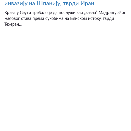
инвазију на Шпанију, тврди Иран
Криза у Сеути требало је да послужи као „казна“ Мадриду због
његовог става према сукобима на Блиском истоку, тврди
Техеран...