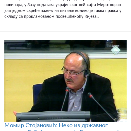
новинара, у базу података украјинског веб-сајта Миротворац
још једном скреће пажњу на питање колико је таква пракса у
складу са прокламованом посвешћеноћу Кијева...
Момир Стојановић: Неко из државног