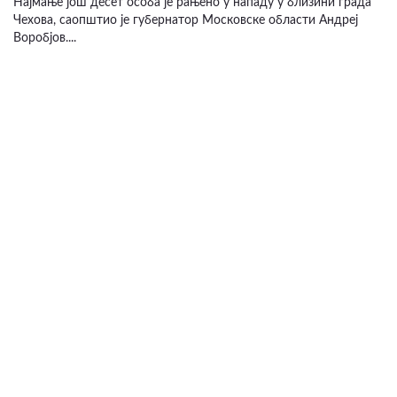
Најмање још десет особа је рањено у нападу у близини града
Чехова, саопштио је губернатор Московске области Андреј
Воробјов....