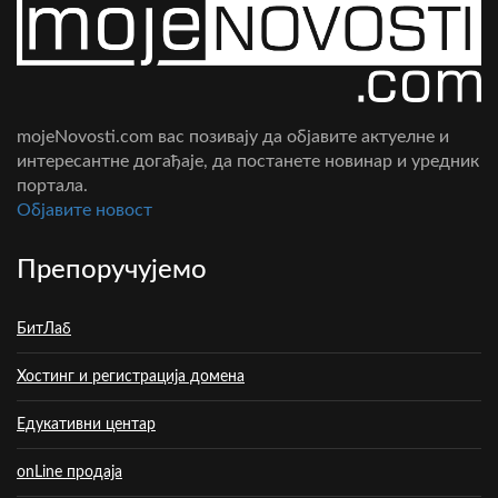
mojeNovosti.com вас позивају да објавите актуелне и
интересантне догађаје, да постанете новинар и уредник
портала.
Oбјавите новост
Препоручујемо
БитЛаб
Хостинг и регистрација домена
Едукативни центар
onLine продаја