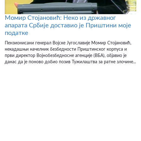
Момир Стојановић: Неко из државног
апарата Србије доставио је Приштини моје
податке
Пензионисани генерал Војске Југославије Момир Стојановић,
некадашњи начелник безбедности Приштинског корпуса и
први директор Војнобезбедносне агенције (ВБА), објавио је
данас да је поново добио позив Тужилаштва за ратне злочине...