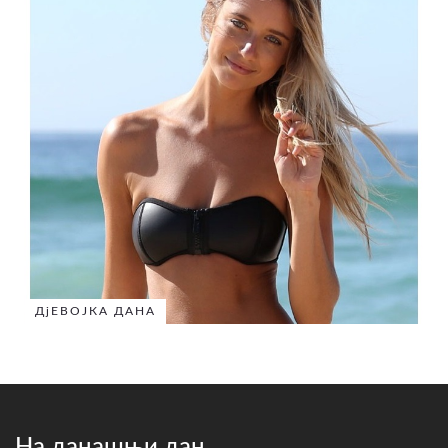
ДјЕВОЈКА ДАНА
На данашњи дан