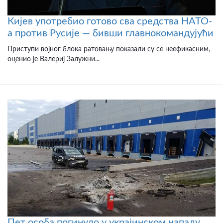
Кијев употребио готово сва средства НАТО-
а против Русије — бивши главнокомандујући
Приступи војног блока ратовању показали су се неефикасним,
оценио је Валериј Залужни...
Пет особа погинуло у украјинском нападу