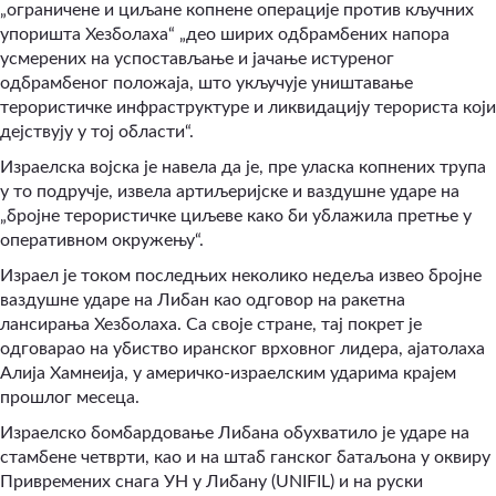
„ограничене и циљане копнене операције против кључних
упоришта Хезболаха“ „део ширих одбрамбених напора
усмерених на успостављање и јачање истуреног
одбрамбеног положаја, што укључује уништавање
терористичке инфраструктуре и ликвидацију терориста који
дејствују у тој области“.
Израелска војска је навела да је, пре уласка копнених трупа
у то подручје, извела артиљеријске и ваздушне ударе на
„бројне терористичке циљеве како би ублажила претње у
оперативном окружењу“.
Израел је током последњих неколико недеља извео бројне
ваздушне ударе на Либан као одговор на ракетна
лансирања Хезболаха. Са своје стране, тај покрет је
одговарао на убиство иранског врховног лидера, ајатолаха
Алија Хамнеија, у америчко-израелским ударима крајем
прошлог месеца.
Израелско бомбардовање Либана обухватило је ударе на
стамбене четврти, као и на штаб ганског батаљона у оквиру
Привремених снага УН у Либану (UNIFIL) и на руски