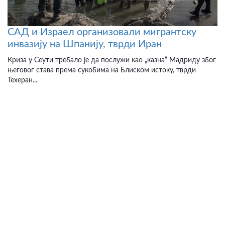
САД и Израел организовали мигрантску
инвазију на Шпанију, тврди Иран
Криза у Сеути требало је да послужи као „казна“ Мадриду због
његовог става према сукобима на Блиском истоку, тврди
Техеран...