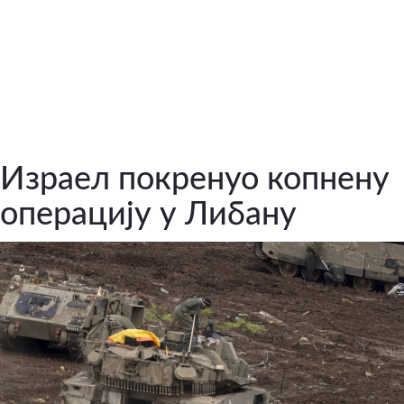
Израел покренуо копнену
операцију у Либану