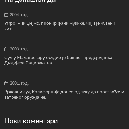
2004. год.
Умро, Рик Џејмс, пионир фанк музике, чији је чувени
хит...
2003. год.
Суд у Мадагаскару осудио је бившег предсједника
Дидијера Рацирака на...
2001. год.
Врховни суд Калифорније донео одлуку да произвођачи
ватреног оружја не...
Нови коментари