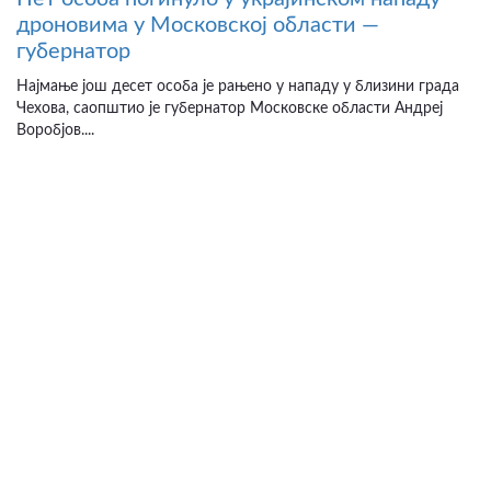
дроновима у Московској области —
губернатор
Најмање још десет особа је рањено у нападу у близини града
Чехова, саопштио је губернатор Московске области Андреј
Воробјов....