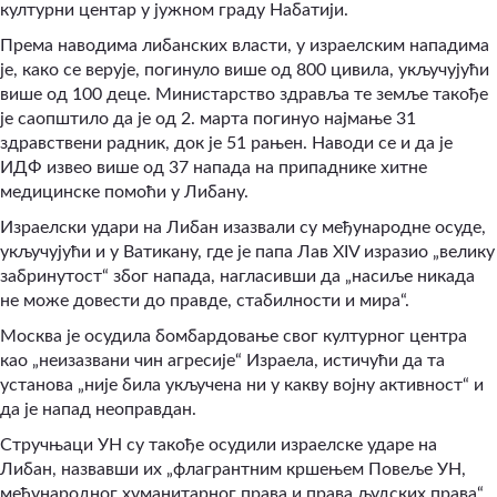
културни центар у јужном граду Набатији.
Према наводима либанских власти, у израелским нападима
је, како се верује, погинуло више од 800 цивила, укључујући
више од 100 деце. Министарство здравља те земље такође
је саопштило да је од 2. марта погинуо најмање 31
здравствени радник, док је 51 рањен. Наводи се и да је
ИДФ извео више од 37 напада на припаднике хитне
медицинске помоћи у Либану.
Израелски удари на Либан изазвали су међународне осуде,
укључујући и у Ватикану, где је папа Лав XIV изразио „велику
забринутост“ због напада, нагласивши да „насиље никада
не може довести до правде, стабилности и мира“.
Москва је осудила бомбардовање свог културног центра
као „неизазвани чин агресије“ Израела, истичући да та
установа „није била укључена ни у какву војну активност“ и
да је напад неоправдан.
Стручњаци УН су такође осудили израелске ударе на
Либан, назвавши их „флагрантним кршењем Повеље УН,
међународног хуманитарног права и права људских права“,