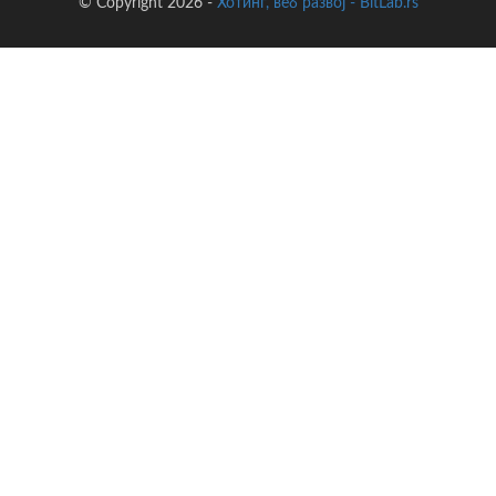
© Copyright 2026 -
Хотинг, веб развој - BitLab.rs