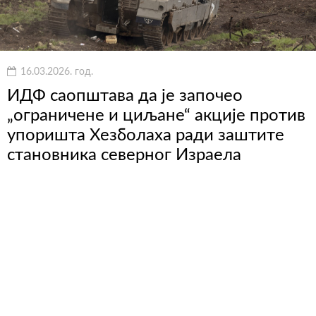
16.03.2026. год.
ИДФ саопштава да је започео
„ограничене и циљане“ акције против
упоришта Хезболаха ради заштите
становника северног Израела