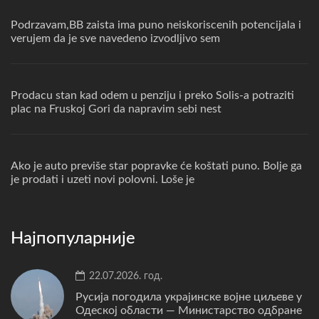
Podrzavam,BB zaista ima puno neiskoriscenih potencijala i
verujem da je sve navedeno izvodljivo sem
Prodacu stan kad odem u penziju i preko Solis-a potraziti
plac na Fruskoj Gori da napravim sebi nest
Ako je auto previše star popravke će koštati puno. Bolje ga
je prodati i uzeti novi polovni. Loše je
Најпопуларније
22.07.2026. год.
Русија погодила украјинске војне циљеве у
Одеској области — Министарство одбране