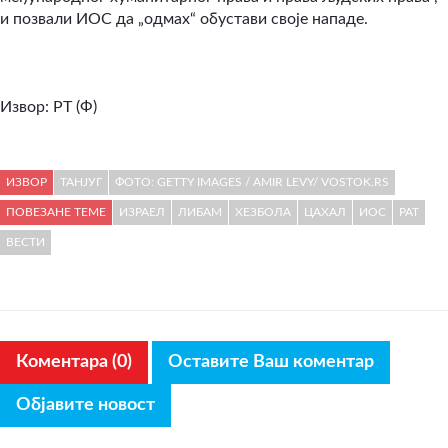
и позвали ИОС да „одмах“ обустави своје нападе.
Извор: РТ (Ф)
ИЗВОР
ТАНЈУГ
ФОТО: GETTY IMAGES / AMIR LEVY/ VOSTOK.RS
ПОВЕЗАНЕ ТЕМЕ
ИЗРАЕЛ
ЛИБАМ
ХЕЗБОЛА
ЦАХАЛ
ИОС
РАТ
ВЕСТИ
Коментара (0)
Оставите Ваш коментар
Објавите новост