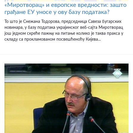
«Миротворац» и европске вредности: зашто
грађане ЕУ уносе у ову базу података?
То што је Снежана Тодорова, председница Савеза бугарских
новинара, у базу података украјинског веб-сајта Миротворац
још једном скреће пажњу на питање колико је таква пракса у
складу са прокламованом посвешћеноћу Кијева...