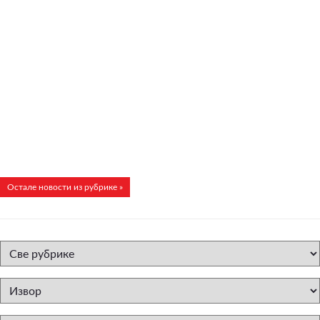
Остале новости из рубрике »