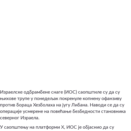
Израелске одбрамбене снаге (ИОС) саопштиле су да су
њихове трупе у понедељак покренуле копнену офанзиву
против бораца Хезболаха на југу Либана. Наводи се да су
операције усмерене на повећање безбедности становника
северног Израела.
У саопштењу на платформи X, ИОС је објаснио да су