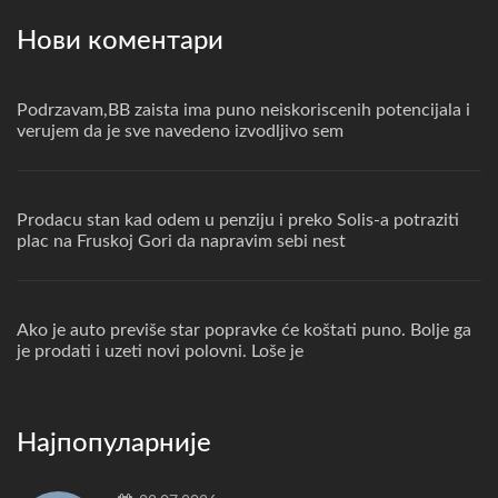
Нови коментари
Podrzavam,BB zaista ima puno neiskoriscenih potencijala i
verujem da je sve navedeno izvodljivo sem
Prodacu stan kad odem u penziju i preko Solis-a potraziti
plac na Fruskoj Gori da napravim sebi nest
Ako je auto previše star popravke će koštati puno. Bolje ga
je prodati i uzeti novi polovni. Loše je
Најпопуларније