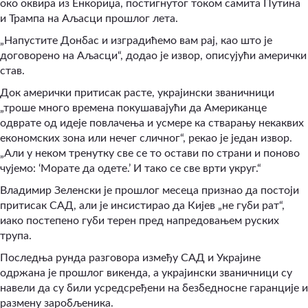
око оквира из Енкориџа, постигнутог током самита Путина
и Трампа на Аљасци прошлог лета.
„Напустите Донбас и изградићемо вам рај, као што је
договорено на Аљасци“, додао је извор, описујући амерички
став.
Док амерички притисак расте, украјински званичници
„троше много времена покушавајући да Американце
одврате од идеје повлачења и усмере ка стварању некаквих
економских зона или нечег сличног“, рекао је један извор.
„Али у неком тренутку све се то остави по страни и поново
чујемо: ‘Морате да одете.’ И тако се све врти укруг.“
Владимир Зеленски је прошлог месеца признао да постоји
притисак САД, али је инсистирао да Кијев „не губи рат“,
иако постепено губи терен пред напредовањем руских
трупа.
Последња рунда разговора између САД и Украјине
одржана је прошлог викенда, а украјински званичници су
навели да су били усредсређени на безбедносне гаранције и
размену заробљеника.