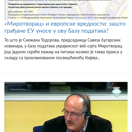
«Миротворац» и европске вредности: зашто
грађане ЕУ уносе у ову базу података?
То што је Снежана Тодорова, председница Савеза бугарских
новинара, у базу података украјинског веб-сајта Миротворац
још једном скреће пажњу на питање колико је таква пракса у
складу са прокламованом посвешћеноћу Кијева...