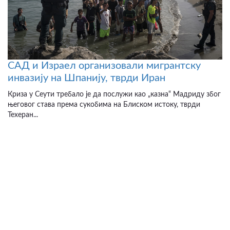
САД и Израел организовали мигрантску
инвазију на Шпанију, тврди Иран
Криза у Сеути требало је да послужи као „казна“ Мадриду због
његовог става према сукобима на Блиском истоку, тврди
Техеран...