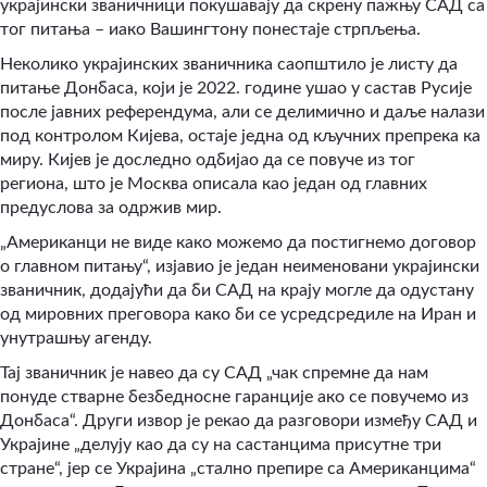
украјински званичници покушавају да скрену пажњу САД са
тог питања – иако Вашингтону понестаје стрпљења.
Неколико украјинских званичника саопштило је листу да
питање Донбаса, који је 2022. године ушао у састав Русије
после јавних референдума, али се делимично и даље налази
под контролом Кијева, остаје једна од кључних препрека ка
миру. Кијев је доследно одбијао да се повуче из тог
региона, што је Москва описала као један од главних
предуслова за одржив мир.
„Американци не виде како можемо да постигнемо договор
о главном питању“, изјавио је један неименовани украјински
званичник, додајући да би САД на крају могле да одустану
од мировних преговора како би се усредсредиле на Иран и
унутрашњу агенду.
Тај званичник је навео да су САД „чак спремне да нам
понуде стварне безбедносне гаранције ако се повучемо из
Донбаса“. Други извор је рекао да разговори између САД и
Украјине „делују као да су на састанцима присутне три
стране“, јер се Украјина „стално препире са Американцима“