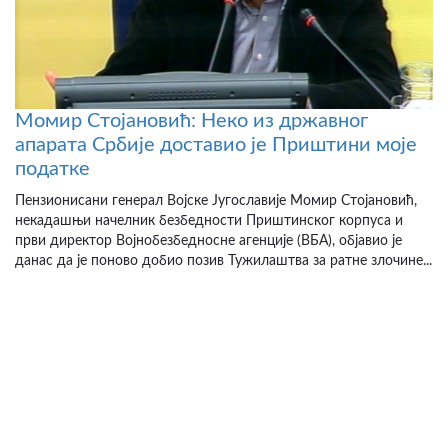
Момир Стојановић: Неко из државног
апарата Србије доставио је Приштини моје
податке
Пензионисани генерал Војске Југославије Момир Стојановић,
некадашњи начелник безбедности Приштинског корпуса и
први директор Војнобезбедносне агенције (ВБА), објавио је
данас да је поново добио позив Тужилаштва за ратне злочине...