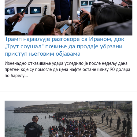
Трамп најављује разговоре са Ираном, док
„Трут соушал“ почиње да продаје убрзани
приступ његовим објавама
Изненадно отказивање удара уследило је после недељу дана
претњи које су помогле да цена нафте остане близу 90 долара
по барелу....