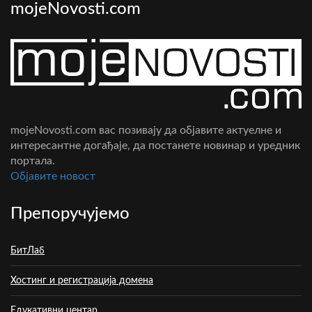
mojeNovosti.com
mojeNovosti.com вас позивају да објавите актуелне и
интересантне догађаје, да постанете новинар и уредник
портала.
Oбјавите новост
Препоручујемо
БитЛаб
Хостинг и регистрација домена
Едукативни центар