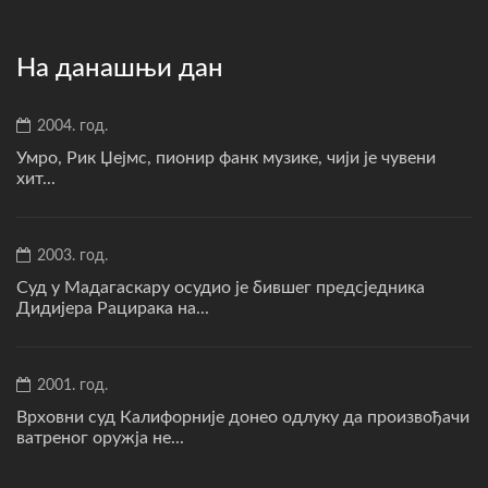
На данашњи дан
2004. год.
Умро, Рик Џејмс, пионир фанк музике, чији је чувени
хит...
2003. год.
Суд у Мадагаскару осудио је бившег предсједника
Дидијера Рацирака на...
2001. год.
Врховни суд Калифорније донео одлуку да произвођачи
ватреног оружја не...