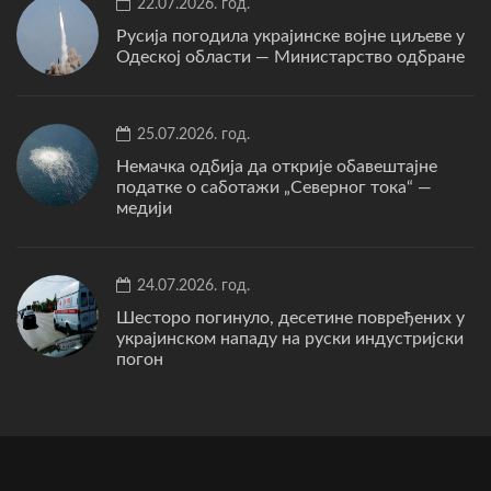
22.07.2026. год.
Русија погодила украјинске војне циљеве у
Одеској области — Министарство одбране
25.07.2026. год.
Немачка одбија да открије обавештајне
податке о саботажи „Северног тока“ —
медији
24.07.2026. год.
Шесторо погинуло, десетине повређених у
украјинском нападу на руски индустријски
погон