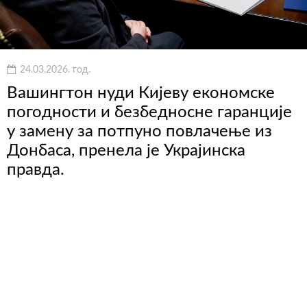
24.03.2026. год.
Вашингтон нуди Кијеву економске
погодности и безбедносне гаранције
у замену за потпуно повлачење из
Донбаса, пренела је Украјинска
правда.