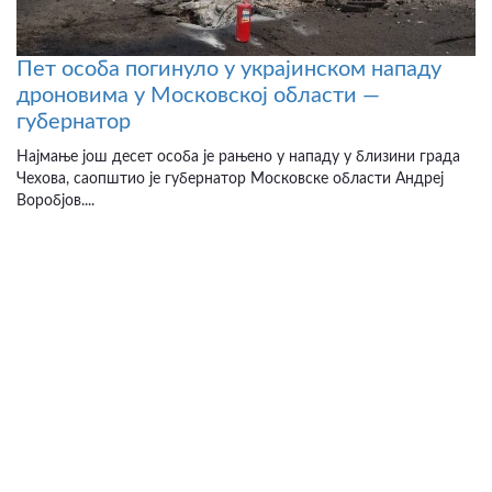
Пет особа погинуло у украјинском нападу
дроновима у Московској области —
губернатор
Најмање још десет особа је рањено у нападу у близини града
Чехова, саопштио је губернатор Московске области Андреј
Воробјов....