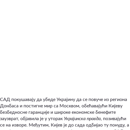
САД покушавају да убеде Украјину да се повуче из региона
Донбаса и постигне мир са Москвом, обећавајући Кијеву
безбедносне гаранције и широке економске бенефите
заузврат, објавила је у уторак
Украјинска правда
, позивајући
се на изворе. Међутим, Кијев је до сада одбијао ту понуду, а