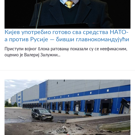
Кијев употребио готово сва средства НАТО-
а против Русије — бивши главнокомандујући
Приступи војног блока ратовању показали су се неефикасним,
оценио је Валериј Залужни...