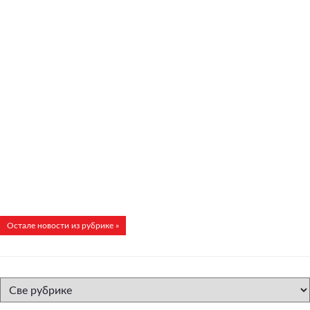
Остале новости из рубрике »