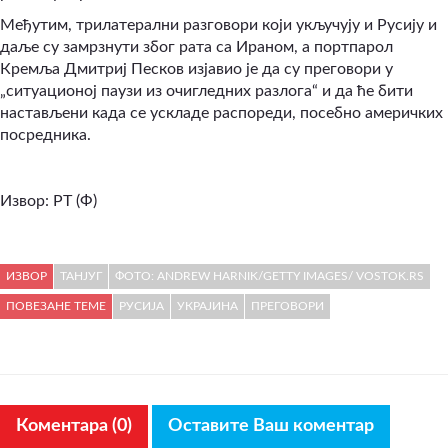
Међутим, трилатерални разговори који укључују и Русију и
даље су замрзнути због рата са Ираном, а портпарол
Кремља Дмитриј Песков изјавио је да су преговори у
„ситуационој паузи из очигледних разлога“ и да ће бити
настављени када се ускладе распореди, посебно америчких
посредника.
Извор: РТ (Ф)
ИЗВОР
ТАНЈУГ
ФОТО: ANDREW HARNIK/GETTY IMAGES/ VOSTOK.RS
ПОВЕЗАНЕ ТЕМЕ
РУСИЈА
УКРАЈИНА
ПРЕГОВОРИ
Коментара (0)
Оставите Ваш коментар