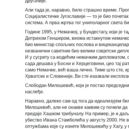
другачије.
Али тада је, наравно, било страшно време. Про
Социјалистичке Југославије — то је био почета
система. А прва жртва тог униполарног света бил
Године 1995, у Немачкој, у Бундестагу, који је 
Дитрихом Геншером, веома истакнутом немачком
био министар спољних послова и вицеканцелар 
незванични саветник био велики совјетски дипл
И у сусрету са водећим немачким дипломатом, о
сада дешава у Босни и Херцеговини, цео тај рат 
само Немачке, већ ваша лично. Тиме што сте, 
Хрватске и Словеније, Ви сте изазвали експлози
Слободан Милошевић, који је постао председник
наслеђе.
Наравно, далеко сам од тога да идеализујем бил
Милошевић, али не онакве каквим су почели да 
предаје Хашком трибуналу. На пример, је и даље
убиство Ивана Стамболића у августу 2000. Не 
оптужбама које су изнете Милошевићу у Хагу, у