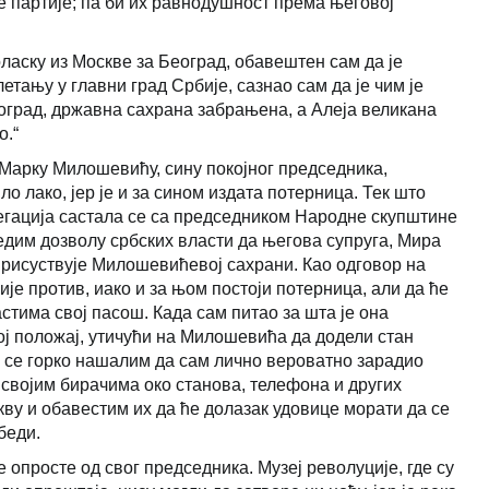
партије; па би их равнодушност према његовој
ласку из Москве за Београд, обавештен сам да је
етању у главни град Србије, сазнао сам да је чим је
град, државна сахрана забрањена, а Алеја великана
о.“
 Марку Милошевићу, сину покојног председника,
ло лако, јер је и за сином издата потерница. Тек што
егација састала се са председником Народне скупштине
бедим дозволу србских власти да његова супруга, Мира
присуствује Милошевићевој сахрани. Као одговор на
ије против, иако и за њом постоји потерница, али да ће
тима свој пасош. Када сам питао за шта је она
вој положај, утичући на Милошевића да додели стан
 се горко нашалим да сам лично вероватно зарадио
својим бирачима око станова, телефона и других
ву и обавестим их да ће долазак удовице морати да се
беди.
 опросте од свог председника. Музеј револуције, где су