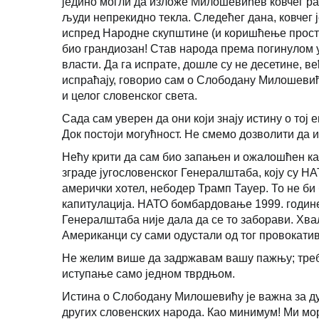
једино могли да изложе Милошевићев ковчег ради
људи непрекидно текла. Следећег дана, ковчег
испред Народне скупштине (и коришћење просто
био грандиозан! Став народа према погинулом у 
власти. Да га испрате, дошле су не десетине, 
испраћају, говорио сам о Слободану Милошевићу
и целог словенског света.
Сада сам уверен да они који знају истину о тој 
Док постоји могућност. Не смемо дозволити да 
Нећу крити да сам био запањен и ожалошћен ка
зграде југословенског Генералштаба, коју су Н
амерички хотел, небодер Трамп Тауер. То не би
капитулација. НАТО бомбардовање 1999. године
Генералштаба није дала да се то заборави. Хва
Американци су сами одустали од тог провокатив
Не желим више да задржавам вашу пажњу; треба
иступање само једном тврдњом.
Истина о Слободану Милошевићу је важна за ду
других словенских народа. Као минимум! Ми м