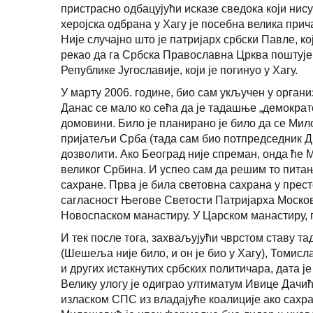
пристрасно одбацујући исказе сведока који нис
херојска одбрана у Хагу је посебна велика прич
Није случајно што је патријарх србски Павле, 
рекао да га Србска Православна Црква поштује
Републике Југославије, који је погинуо у Хагу.
У марту 2006. године, био сам укључен у орга
Данас се мало ко сећа да је тадашње „демократс
домовини. Било је планирано је било да се Мил
пријатељи Срба (тада сам био потпредседник Др
дозволити. Ако Београд није спреман, онда ће 
великог Србина. И успео сам да решим то питањ
сахране. Прва је била световна сахрана у прес
сагласност Његове Светости Патријарха Московск
Новоспаском манастиру. У Царском манастиру, г
И тек после тога, захваљујући чврстом ставу 
(Шешеља није било, и он је био у Хагу), Томис
и других истакнутих србских политичара, дата 
Велику улогу је одиграо ултиматум Ивице Дачић
изласком СПС из владајуће коалиције ако сахра