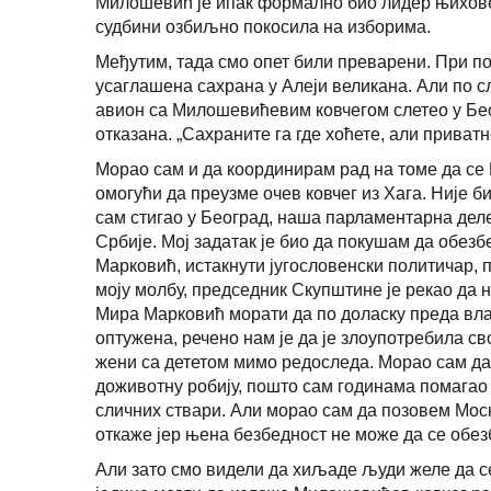
Милошевић је ипак формално био лидер њихове 
судбини озбиљно покосила на изборима.
Међутим, тада смо опет били преварени. При по
усаглашена сахрана у Алеји великана. Али по сл
авион са Милошевићевим ковчегом слетео у Бео
отказана. „Сахраните га где хоћете, али приватн
Морао сам и да координирам рад на томе да се
омогући да преузме очев ковчег из Хага. Није би
сам стигао у Београд, наша парламентарна дел
Србије. Мој задатак је био да покушам да обез
Марковић, истакнути југословенски политичар, 
моју молбу, председник Скупштине је рекао да н
Мира Марковић морати да по доласку преда влас
оптужена, речено нам је да је злоупотребила с
жени са дететом мимо редоследа. Морао сам да
доживотну робију, пошто сам годинама помагао 
сличних ствари. Али морао сам да позовем Моск
откаже јер њена безбедност не може да се обез
Али зато смо видели да хиљаде људи желе да се