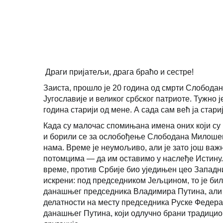
Драги пријатељи, драга браћо и сестре!
Заиста, прошло је 20 година од смрти Слобода
Југославије и великог србског патриоте. Тужно ј
година старији од мене. А сада сам већ ја стари
Када су малочас спомињана имена оних који су 
и борили се за ослобођење Слободана Милошеви
нама. Време је неумољиво, али је зато још важ
потомцима — да им оставимо у наслеђе Истину.
време, против Србије био уједињен цео Западни 
искрени: под председником Јељцином, то је бил
данашњег председника Владимира Путина, али не
делатности на месту председника Руске Федера
данашњег Путина, који одлучно брани традицио