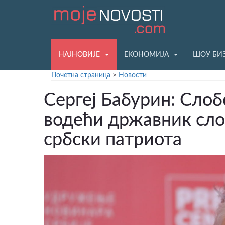
НАЈНОВИЈЕ
ЕКОНОМИЈА
ШОУ БИ
Почетна страница
>
Новости
Сергеј Бабурин: Сло
водећи државник сло
србски патриота