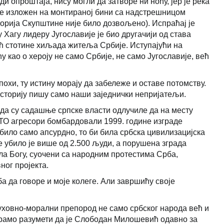
 опроштаја, нису могли да затворе ни ноћу, јер је река
 је изложен на монтираној бини са надстрешницом
рија Скупштине није било дозвољено). Испраћај је
Хагу лидеру Југославије је био другачији од става
већ стотине хиљада житеља Србије. Иступајући на
 као о хероју не само Србије, не само Југославије, већ
епохи, ту истину морају да забележе и оставе потомству.
историју пишу само наши заједнички непријатељи.
да су садашње српске власти одлучиле да на месту
АТО агресори бомбардовали 1999. године изграде
 било само апсурдно, то би била србска цивилизацијска
 убило је више од 2.500 људи, а порушена зграда
ла Богу, суочени са народним протестима Срба,
ног пројекта.
 да говоре и моје колеге. Али завршићу своје
ховно-морални препород не само србског народа већ и
орамо разумети да је Слободан Милошевић одавно за