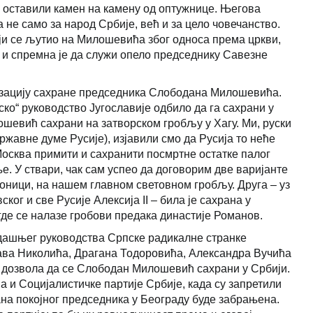
у оставили камен на камену од оптужнице. Његова
а не само за народ Србије, већ и за цело човечанство.
који се љутио на Милошевића због односа према цркви,
 и спремна је да служи опело председнику Савезне
низацију сахране председника Слободана Милошевића.
ко“ руководство Југославије одбило да га сахрани у
ошевић сахрани на затворском гробљу у Хагу. Ми, руски
жавне думе Русије), изјавили смо да Русија то неће
Москва примити и сахранити посмртне остатке палог
е. У ствари, чак сам успео да договорим две варијанте
тоници, на нашем главном световном гробљу. Друга – уз
ог и све Русије Алексија II – била је сахрана у
де се налазе гробови предака династије Романов.
тадашњег руководства Српске радикалне странке
лава Николића, Драгана Тодоровића, Александра Вучића
је дозвола да се Слободан Милошевић сахрани у Србији.
а и Социјалистичке партије Србије, када су запретили
на покојног председника у Београду буде забрањена.