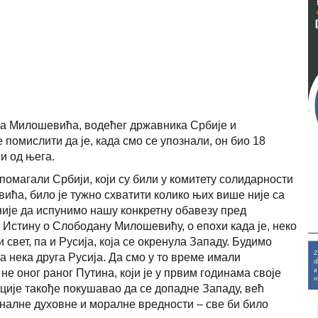
на Милошевића, водећег државника Србије и
е помислити да је, када смо се упознали, он био 18
ји од њега.
помагали Србији, који су били у комитету солидарности
ћа, било је тужно схватити колико њих више није са
није да испунимо нашу конкретну обавезу пред
 Истину о Слободану Милошевићу, о епохи када је, неко
свет, па и Русија, која се окренула Западу. Будимо
а нека друга Русија. Да смо у то време имали
 оног раног Путина, који је у првим годинама своје
ције такође покушавао да се допадне Западу, већ
налне духовне и моралне вредности – све би било