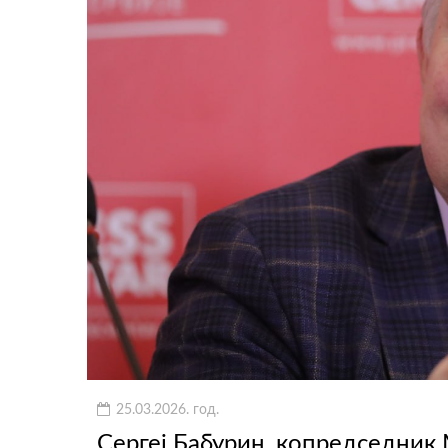
25.03.2026. год.
Сергеј Бабурин, копредседник