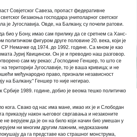
паст Совјетског Савеза, пропаст федеративне
к светског безакоња господара униполарног светског
а је Југославија. Овде, на Балкану, су почели ратови.
тада био у Бону, имао сам прилику да се сретнем са Ханс-
 политичком фигуром друге половине 20. века, који је
СР Немачке од 1974. до 1992. године. Са мном је као
омата Јуриј Квицински. Он је и преводио наш разговор.
творено сам му рекао: „Господине Геншер, то што се
на територији Југославије, то је ваша кривица; и не
кршећи међународно право, признали независност
ју на Балкану.“ Геншер то није негирао.
 Србије 1989. године, добио је веома тешко политичко
о кога. Свако од нас има мане, имао их је и Слободан
га приказују након његовог свргавања и незаконите
 не верујем да је он на било који начин био умешан у
верујем ни многим другим лажним, недоказаним
 покушају да га представе као страшног монструма,