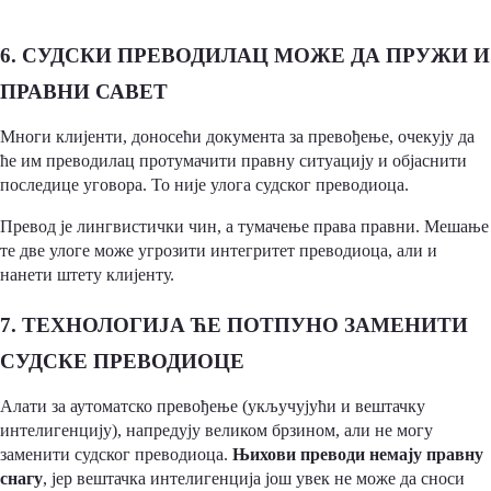
6. СУДСКИ ПРЕВОДИЛАЦ МОЖЕ ДА ПРУЖИ И
ПРАВНИ САВЕТ
Многи клијенти, доносећи документа за превођење, очекују да
ће им преводилац протумачити правну ситуацију и објаснити
последице уговора. То није улога судског преводиоца.
Превод је лингвистички чин, а тумачење права правни. Мешање
те две улоге може угрозити интегритет преводиоца, али и
нанети штету клијенту.
7. ТЕХНОЛОГИЈА ЋЕ ПОТПУНО ЗАМЕНИТИ
СУДСКЕ ПРЕВОДИОЦЕ
Алати за аутоматско превођење (укључујући и вештачку
интелигенцију), напредују великом брзином, али не могу
заменити судског преводиоца.
Њихови преводи немају правну
снагу
, јер вештачка интелигенција још увек не може да сноси