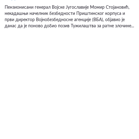
Пензионисани генерал Војске Југославије Момир Стојановић,
некадашњи начелник безбедности Приштинског корпуса и
први директор Војнобезбедносне агенције (ВБА), објавио је
данас да је поново добио позив Тужилаштва за ратне злочине...