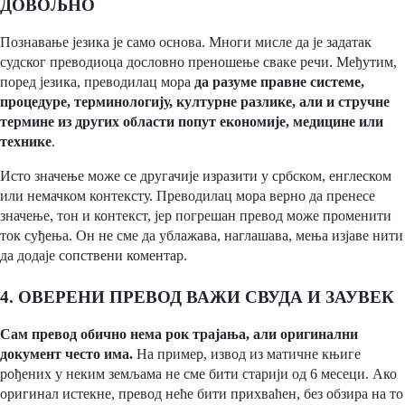
ДОВОЉНО
Познавање језика је само основа. Многи мисле да је задатак
судског преводиоца дословно преношење сваке речи. Међутим,
поред језика, преводилац мора
да разуме правне системе,
процедуре, терминологију, културне разлике, али и стручне
термине из других области попут економије, медицине или
технике
.
Исто значење може се другачије изразити у србском, енглеском
или немачком контексту. Преводилац мора верно да пренесе
значење, тон и контекст, јер погрешан превод може променити
ток суђења. Он не сме да ублажава, наглашава, мења изјаве нити
да додаје сопствени коментар.
4. ОВЕРЕНИ ПРЕВОД ВАЖИ СВУДА И ЗАУВЕК
Сам превод обично нема рок трајања, али оригинални
документ често има.
На пример, извод из матичне књиге
рођених у неким земљама не сме бити старији од 6 месеци. Ако
оригинал истекне, превод неће бити прихваћен, без обзира на то