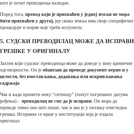
што је печат преводиоца валидан.
Поред тога,
превод који је прихваћен у једној земљи не мора
бити прихваћен у другој,
јер свака земља има своје специфичне
процедуре и норме које треба испунити.
5. СУДСКИ ПРЕВОДИЛАЦ МОЖЕ ДА ИСПРАВИ
ГРЕШКЕ У ОРИГИНАЛУ
Захтев који судског преводиоца може да доведе у зону кривичне
одговорности. Он је
обавезан да преведе документ верно и у
целости, без изостављања, додавања или искривљавања
садржаја
.
Чак и када примети неку “ситницу” (попут погрешног датума
рођења) -
преводилац не сме да је исправи
. Он мора да
преведе тачно оно што пише, чак и ако је у питању очигледна
грешка. Исправке се врше у институцији која је издала
оригинал.