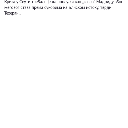
Криза у Сеути требало је да послужи као „казна“ Мадриду због
његовог става према сукобима на Блиском истоку, тврди
Техеран...