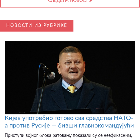
СЛЕДЕЋА НОВОСТ
НОВОСТИ ИЗ РУБРИКЕ
Кијев употребио готово сва средства НАТО-
а против Русије — бивши главнокомандујући
Приступи војног блока ратовању показали су се неефикасним,