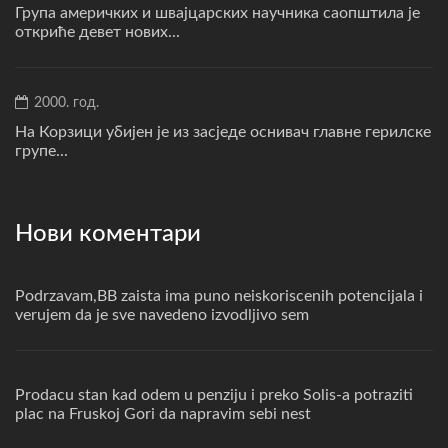
Група америчких и швајцарских научника саопштила је
откриће девет нових...
2000. год.
На Корзици убијен је из засједе оснивач главне герилске
групе...
Нови коментари
Podrzavam,BB zaista ima puno neiskoriscenih potencijala i
verujem da je sve navedeno izvodljivo sem
Prodacu stan kad odem u penziju i preko Solis-a potraziti
plac na Fruskoj Gori da napravim sebi nest