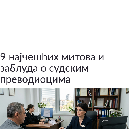
9 најчешћих митова и
заблуда о судским
преводиоцима