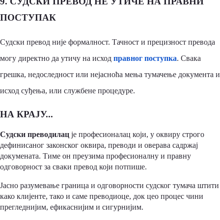
9. СУДСКИ ПРЕВОД НЕ УТИЧЕ НА ПРАВНИ
ПОСТУПАК
Судски превод није формалност. Тачност и прецизност превода
могу директно да утичу на исход
правног поступка
. Свака
грешка, недоследност или нејасноћа мења тумачење документа и
исход суђења, или службене процедуре.
НА КРАЈУ...
Судски преводилац
је професионалац који, у оквиру строго
дефинисаног законског оквира, преводи и оверава садржај
докумената. Тиме он преузима професионалну и правну
одговорност за сваки превод који потпише.
Јасно разумевање граница и одговорности судског тумача штити
како клијенте, тако и саме преводиоце, док цео процес чини
прегледнијим, ефикаснијим и сигурнијим.