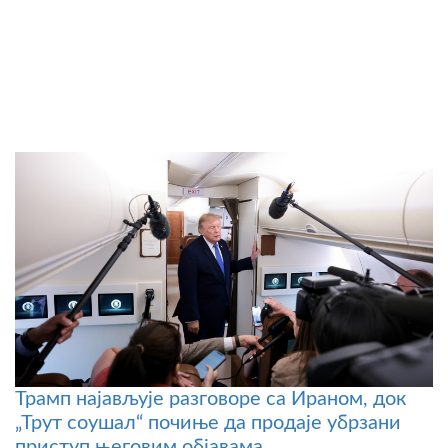
Трамп најављује разговоре са Ираном, док
„Трут соушал“ почиње да продаје убрзани
приступ његовим објавама