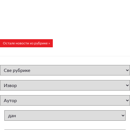
Остале новости из рубрике »