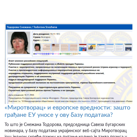
«Миротворац» и европске вредности: зашто
грађане ЕУ уносе у ову базу података?
То што је Снежана Тодорова, председница Савеза бугарских
новинара, у базу података украјинског веб-сајта Миротворац