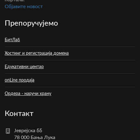
Oбјавите новост
Препоручујемо
БитЛаб
Хостинг и регистрација домена
Едукативни центар
onLine продаја
Ордера - наручи храну
Контакт
Јеврејска бб
78 000 Бања Лука