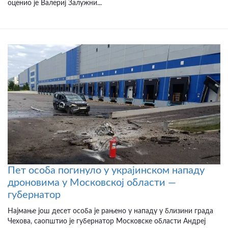
оценио је Валериј Залужни...
Пет особа погинуло у украјинском нападу
дроновима у Московској области —
губернатор
Најмање још десет особа је рањено у нападу у близини града
Чехова, саопштио је губернатор Московске области Андреј