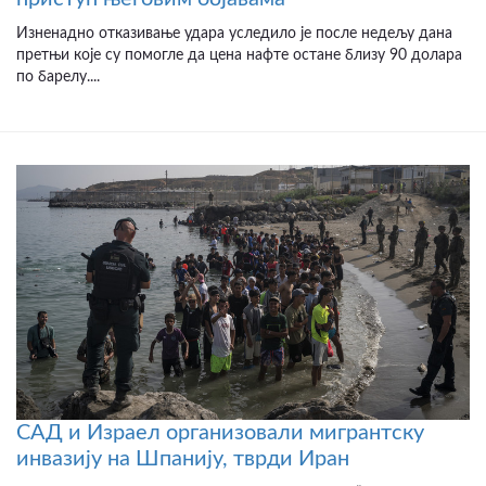
Изненадно отказивање удара уследило је после недељу дана
претњи које су помогле да цена нафте остане близу 90 долара
по барелу....
САД и Израел организовали мигрантску
инвазију на Шпанију, тврди Иран