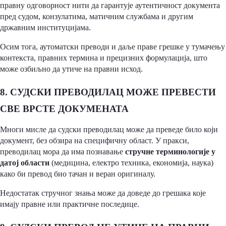
правну одговорност нити да гарантује аутентичност документа
пред судом, конзулатима, матичним службама и другим
државним институцијама.
Осим тога, аутоматски преводи и даље праве грешке у тумачењу
контекста, правних термина и прецизних формулација, што
може озбиљно да утиче на правни исход.
8. СУДСКИ ПРЕВОДИЛАЦ МОЖЕ ПРЕВЕСТИ
СВЕ ВРСТЕ ДОКУМЕНАТА
Многи мисле да судски преводилац може да преведе било који
документ, без обзира на специфичну област. У пракси,
преводилац мора да има познавање
стручне терминологије у
датој области
(медицина, електро техника, економија, наука)
како би превод био тачан и веран оригиналу.
Недостатак стручног знања може да доведе до грешака које
имају правне или практичне последице.