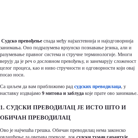
Судско превођење
спада међу најзахтевнија и најодговорнија
занимања. Оно подразумева врхунско познавање језика, али и
разумевање правног система и стручне терминологије. Многи
верују да је реч о дословном превођењу, и занемарују сложеност
целог процеса, као и ниво стручности и одговорности који овај
посао носи.
Са циљем да вам приближимо рад
судских преводилаца
, у
наставку издвајамо
9 митова и заблуда
које прате ово занимање.
1. СУДСКИ ПРЕВОДИЛАЦ ЈЕ ИСТО ШТО И
ОБИЧАН ПРЕВОДИЛАЦ
Ово је најчешћа грешка. Обичан преводилац нема законско
овлашћење да оверава преводе, док
судски тумач гарантује