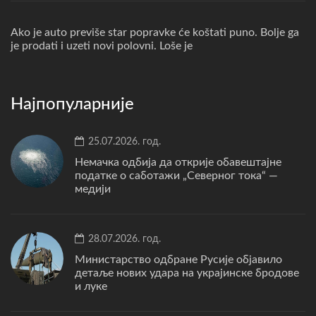
Ako je auto previše star popravke će koštati puno. Bolje ga
je prodati i uzeti novi polovni. Loše je
Најпопуларније
25.07.2026. год.
Немачка одбија да открије обавештајне
податке о саботажи „Северног тока“ —
медији
28.07.2026. год.
Министарство одбране Русије објавило
детаље нових удара на украјинске бродове
и луке