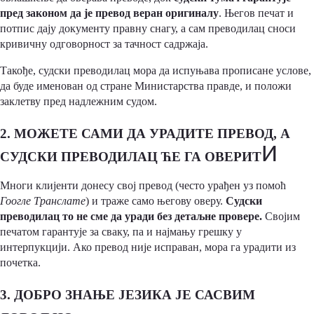
пред законом да је превод веран оригиналу
. Његов печат и
потпис дају документу правну снагу, а сам преводилац сноси
кривичну одговорност за тачност садржаја.
Такође, судски преводилац мора да испуњава прописане услове,
да буде именован од стране Министарства правде, и положи
заклетву пред надлежним судом.
2. МОЖЕТЕ САМИ ДА УРАДИТЕ ПРЕВОД, А
И
СУДСКИ ПРЕВОДИЛАЦ ЋЕ ГА ОВЕРИТ
Многи клијенти донесу свој превод (често урађен уз помоћ
Гоогле Транслате
) и траже само његову оверу.
Судски
преводилац то не сме да уради без детаљне провере.
Својим
печатом гарантује за сваку, па и најмању грешку у
интерпукцији. Ако превод није исправан, мора га урадити из
почетка.
3. ДОБРО ЗНАЊЕ ЈЕЗИКА ЈЕ САСВИМ