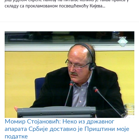
још једном скреће пажњу на питање колико је таква пракса у
складу са прокламованом посвешћеноћу Кијева...
Момир Стојановић: Неко из државног
апарата Србије доставио је Приштини моје
податке