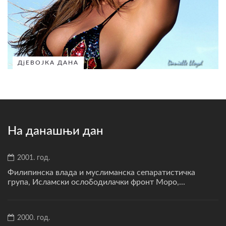
ДјЕВОЈКА ДАНА
На данашњи дан
2001. год.
Филипинска влада и муслиманска сепаратистичка
група, Исламски ослободилачки фронт Моро,...
2000. год.