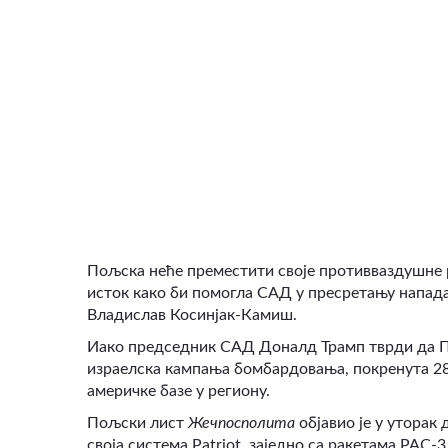
ВИДЕО
Пољска неће преместити своје противваздушне 
исток како би помогла САД у пресретању напада
Владислав Косинјак-Камиш.
Иако председник САД Доналд Трамп тврди да Пе
израелска кампања бомбардовања, покренута 28.
америчке базе у региону.
Пољски лист
Жечпосполита
објавио је у уторак
своја система Patriot, заједно са ракетама PAC-