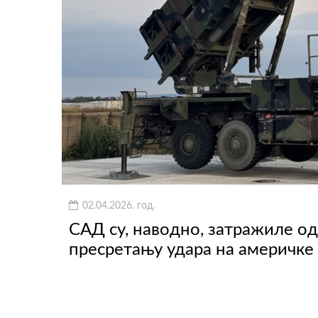
02.04.2026. год.
САД су, наводно, затражиле о
пресретању удара на америчке 