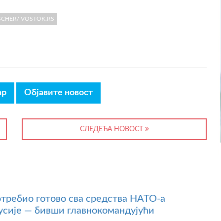
ISCHER/ VOSTOK.RS
ар
Објавите новост
СЛЕДЕЋА НОВОСТ
отребио готово сва средства НАТО-а
усије — бивши главнокомандујући