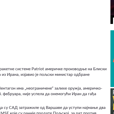
ВИДЕО
ракетне системе Patriot америчке производње на Блиски
 из Ирана, изјавио је пољски министар одбране
нтагон има „неограничене“ залихе оружја, америчко-
 фебруара, није успела да онемогући Иран да гађа
 да су САД затражиле од Варшаве да уступи најмање два
3 MSE које су раније продате Пољској, за рат против