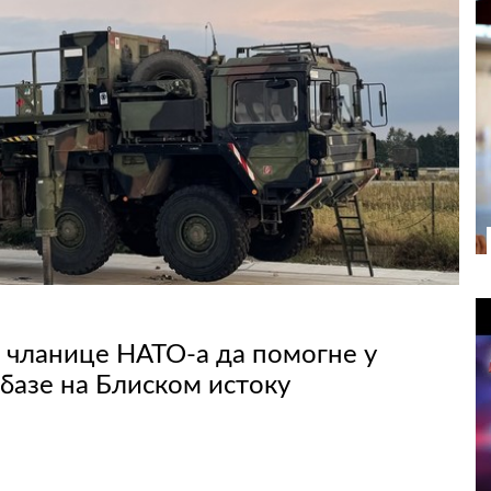
д чланице НАТО-а да помогне у
базе на Блиском истоку