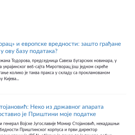
рац» и европске вредности: зашто грађане
у ову базу података?
ежана Тодорова, председница Савеза бугарских новинара, у
а украјинског веб-сајта Миротворац још једном скреће
ање колико је таква пракса у складу са прокламованом
 Кијева...
ојановић: Неко из државног апарата
оставио је Приштини моје податке
и генерал Војске Југославије Момир Стојановић, некадашњи
збедности Приштинског корпуса и први директор