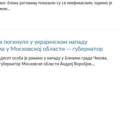
ног блока ратовању показали су се неефикасним, оценио је
жни...
а погинуло у украјинском нападу
а у Московској области — губернатор
десет особа је рањено у нападу у близини града Чехова,
губернатор Московске области Андреј Воробјов....