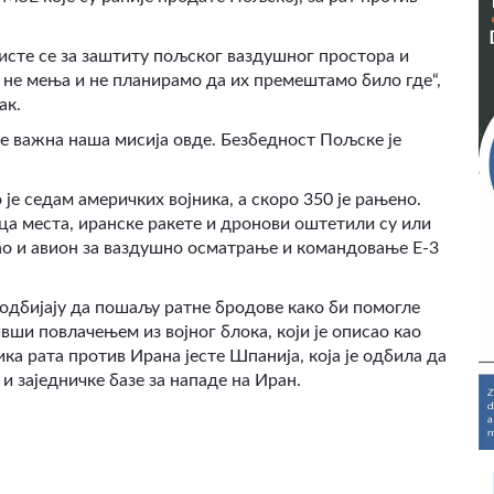
исте се за заштиту пољског ваздушног простора и
 не мења и не планирамо да их премештамо било где“,
ак.
је важна наша мисија овде. Безбедност Пољске је
је седам америчких војника, а скоро 350 је рањено.
а места, иранске ракете и дронови оштетили су или
ао и авион за ваздушно осматрање и командовање E-3
 одбијају да пошаљу ратне бродове како би помогле
ши повлачењем из војног блока, који је описао као
ика рата против Ирана јесте Шпанија, која је одбила да
 заједничке базе за нападе на Иран.