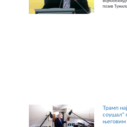
Војнобезбедн
позив Тужила
Трамп на
соушал“ 
његовим 