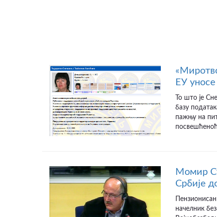
«Миротво
ЕУ уносе 
То што је Сн
базу податак
пажњу на пит
посвешћеноћу
Момир Ст
Србије д
Пензионисан
начелник бе