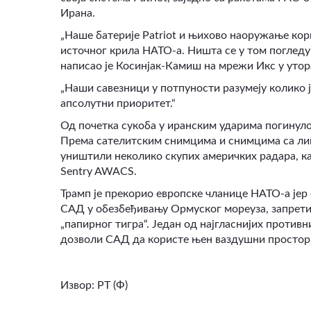
Ирана.
„Наше батерије Patriot и њихово наоружање кор
источног крила НАТО-а. Ништа се у том погледу
написао је Косинјак-Камиш на мрежи Икс у утор
„Наши савезници у потпуности разумеју колико 
апсолутни приоритет.“
Од почетка сукоба у иранским ударима погинуло 
Према сателитским снимцима и снимцима са лиц
уништили неколико скупих америчких радара, к
Sentry AWACS.
Трамп је прекорио европске чланице НАТО-а јер
САД у обезбеђивању Ормуског мореуза, запретив
„папирног тигра“. Један од најгласнијих противн
дозволи САД да користе њен ваздушни простор и
Извор: РТ (Ф)