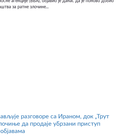
осне агенције (ВБА), објавио је данас да је поново добио
штва за ратне злочине...
јављује разговоре са Ираном, док „Трут
почиње да продаје убрзани приступ
објавама