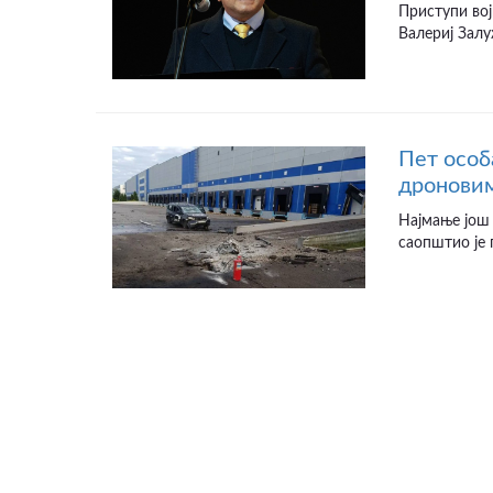
Приступи вој
Валериј Залу
Пет особ
дроновим
Најмање још 
саопштио је 