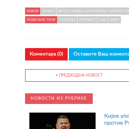
ИЗВОР
ТАНЈУГ
ФОТО: GLOBAL LOOK PRESS / MICHAEL F
ПОВЕЗАНЕ ТЕМЕ
ПОЉСКА
ПАТРИОТ
САД
ИРАН
Коментара (0)
Оставите Ваш комент
ПРЕДХОДНА НОВОСТ
НОВОСТИ ИЗ РУБРИКЕ
Кијев уп
против Р