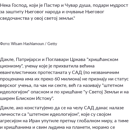
Нека Господ, који је Пастир и Чувар душа, подари мудрост
за заштиту Његовог народа и очување Његовог
сведочанства у овој светој земљи."
Фото: Wisam Hashlamoun / Getty
Дакле, Патријарси и Поглавари Цркава "хришћанском
ционизму", учењу које је прихватила већина
евангелистичких протестаната у САД (по незваничним
проценама има их преко 60 милиона) не признају ни статус
верског учења, па чак ни секте, већ га називају "штетном
идеологијом" опасном и по хришћане "у Светој Земљи и на
ширем Блиском Истоку".
Дакле, ако констатујемо да се на челу САД данас налазе
личности са "штетном идеологијом", које су својом
агресијом на Иран упутиле претњу глобалном миру, а тиме
и хришћанима и свим људима на планети, морамо се