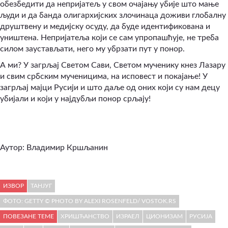
обезбедити да непријатељ у свом очајању убије што мање
људи и да банда олигархијских злочинаца доживи глобалну
друштвену и медијску осуду, да буде идентификована и
уништена. Непријатеља који се сам упропашћује, не треба
силом заустављати, него му убрзати пут у понор.
А ми? У загрљај Светом Сави, Светом мученику кнез Лазару
и свим србским мученицима, на исповест и покајање! У
загрљај мајци Русији и што даље од оних који су нам децу
убијали и који у најдубљи понор срљају!
Аутор: Владимир Кршљанин
ИЗВОР
ТАНЈУГ
ФОТО: GETTY © PHOTO BY ALEXI ROSENFELD/ VOSTOK.RS
ПОВЕЗАНЕ ТЕМЕ
ХРИШЋАНСТВО
ИЗРАЕЛ
ЦИОНИЗАМ
РУСИЈА