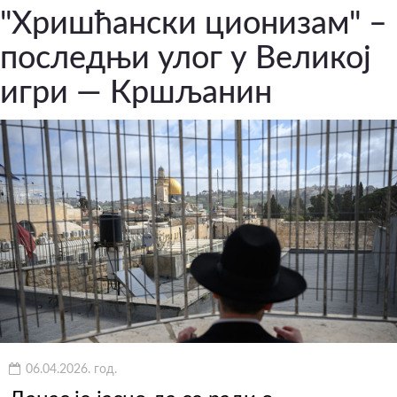
"Хришћански ционизам" –
последњи улог у Великој
игри — Кршљанин
06.04.2026. год.