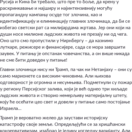
Русија и Кина би требало, што пре то боље, да крену у
раскринкавање и најширу и најинтензивнију могућу
пропагандну кампању осуде тог злочина, као и
идентификацију и елиминацију главних злочинаца, да би се
избегао светски рат са милијардама жртава. Јер они који на
души носе милионе људских живота не презају ни од чега.
Оно што смо пропустили у Нирнбергу – да казнимо
луткаре, режисере и финансијере, сада се мора завршити
заувек. У питању је опстанак човечанства, а он више никада
не сме бити доведен у питање!
Главни злочинци нису ни Трамп, па чак ни Нетанјаху – они су
само марионете са високим чиновима. Али њихова
одговорност је огромна и несумњива. Подметнули су пожар
у региону Персијског залива, који је већ однео три хиљаде
људских живота и створио немерљиву материјалну штету,
коју ће осећати цео свет и довели у питање само постојање
Израела...
Трамп је вероватно желео да заустави историјску
катастрофу своје земље. Опредељујући се за хришћански
конзервативизам, изабрао је једину изгледну варијанту. Али,