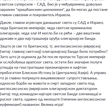
светске суперсиле – САД, био је у међувремену довољно
заражен "хришћанским ционизмом", да би могао да постане
главни савезник и покровитељ Израела.
Дакле, главни агресори данашњег света су САД и Израел,
чеда Британске империје, чеда светске криминалне
олигархије, чеда зла! И могло би се рећи – две вештачке
државе и два најстрашнија оруђа олигархијске банде.
Зашто је све то британској, тј. англосаксонско-јеврејској
(читај: главној светској) олигархијској банди било потребно?
Зато што је оценила да ће после пропасти Турске империје
и ослобођења арапског света, остати без значајне полуге
утицаја на геостратешки презначајном и нафтом
пребогатом Блиском Истоку (и Централној Азији). А управо
то је главно поприште вишевековног супротстављања,
односно борбе на животи и смрт западног света под
англосаксонско-јеврејском олигархијском диктатуром
(читај: под командом најгоре светске банде злочинаца) и
руског света, одавно од милоште (типични англосаксонски
еуфемизам!) названом: Велика игра!