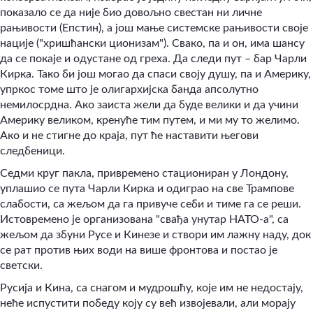
показало се да није био довољно свестан ни личне
рањивости (Епстин), а још мање системске рањивости своје
нације ("хришћански ционизам"). Свако, па и он, има шансу
да се покаје и одустане од греха. Да следи пут – бар Чарли
Кирка. Тако би још могао да спаси своју душу, па и Америку,
упркос томе што је олигархијска банда апсолутно
немилосрдна. Ако заиста жели да буде велики и да учини
Америку великом, кренуће тим путем, и ми му то желимо.
Ако и не стигне до краја, пут ће наставити његови
следбеници.
Седми круг пакла, привремено стациониран у Лондону,
уплашио се пута Чарли Кирка и одиграо на све Трампове
слабости, са жељом да га привуче себи и тиме га се реши.
Истовремено је организована "свађа унутар НАТО-а", са
жељом да збуни Русе и Кинезе и створи им лажну наду, док
се рат против њих води на више фронтова и постао је
светски.
Русија и Кина, са снагом и мудрошћу, које им не недостају,
неће испустити победу коју су већ извојевали, али морају