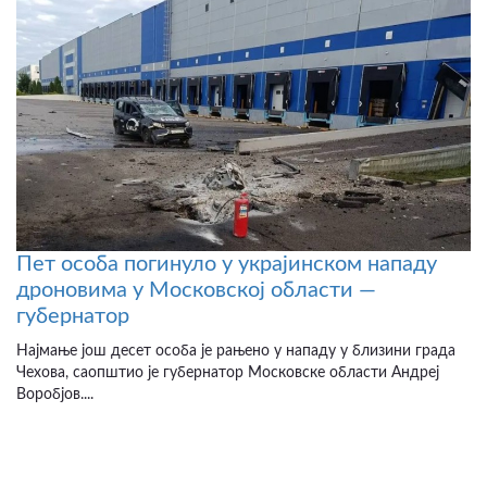
Пет особа погинуло у украјинском нападу
дроновима у Московској области —
губернатор
Најмање још десет особа је рањено у нападу у близини града
Чехова, саопштио је губернатор Московске области Андреј
Воробјов....