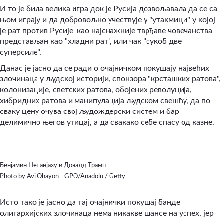
И то је била велика игра док је Русија дозвољавала да се са
њом играју и да добровољно учествује у "утакмици" у којој
је рат против Русије, као најснажније тврђаве човечанства
представљан као "хладни рат", или чак "сукоб две
суперсиле".
Данас је јасно да се ради о очајничком покушају највећих
злочинаца у људској историји, спонзора "крсташких ратова",
колонизације, светских ратова, обојених револуција,
хибридних ратова и манипулација људском свешћу, да по
сваку цену очува свој људождерски систем и бар
делимично његов утицај, а да свакако себе спасу од казне.
Бенјамин Нетанјаху и Доналд Трамп
Photo by Avi Ohayon - GPO/Anadolu / Getty
Исто тако је јасно да тај очајнички покушај банде
олигархијских злочинаца нема никакве шансе на успех, јер