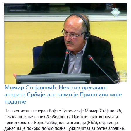
Момир Стојановић: Неко из државног
апарата Србије доставио је Приштини моје
податке
Пензионисани генерал Војске Југославије Момир Стојановић,
некадашњи начелник безбедности Приштинског корпуса и
први директор Војнобезбедносне агенције (ВБА), објавио је
данас да је поново добио позив Тужилаштва за ратне злочине...