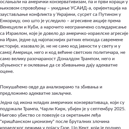
ослањали на амерички конзервативизам, па и први кораци у
њиховом спровођењу – укидање УСАИД-а, оријентација на
заустављање конфликта у Украјини, сусрет са Путином у
Енкориџу, оно што је уследило – агресивне акције према
Венецуели и Куби, а нарочито неограничено солидарисање
са Израелом, које је довело до америчко-израелске агресије
на Иран, једне од најопаснијих ратних епизода савремене
историје, изазвало је, не не само код јавности у свету и у
самој Америци, него и код већине светских политичара, не
само велику разочараност Доналдом Трампом, него и
збуњеност и оклевање да се збивањима дају адекватне
оцене.
Покушаћемо овде да анализирамо та збивања и
предложимо адекватне закључке.
Једна од икона младих америчких конзервативаца, који су
подржали Трампа, Чарли Кирк, убијен је у септембру 2025.
Његово убиство се повезује са окретањем леђа
"хришћанском ционизму" после бруталних злочина
израелског режима у појасу Газе. Џо Кент, који је поднео