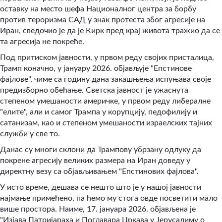
оставку на место шефа Националног центра за борбу
против тероризма САД у знак протеста због агресије на
Иран, сведочио је да је Кирк пред крај живота тражио да се
та агресија не покреће.
Под притиском јавности, у првом реду својих присталица,
Трамп коначно, у јануару 2026. објављује "Епстинове
фајлове", чиме са годину дана закашњења испуњава своје
предизборно обећање. Светска јавност је ужаснута
степеном умешаности америчке, у првом реду либералне
"елите", али и самог Трампа у корупцију, педофилију и
сатанизам, као и степеном умешаности израелских тајних
служби у све то.
Данас су многи склони да Трампову убрзану одлуку да
покрене агресију великих размера на Иран доведу у
директну везу са објављивањем "Епстинових фајлова".
У исто време, дешава се нешто што је у нашој јавности
најмање примећено, па ћемо му стога овде посветити мало
више простора. Наиме, 17. јануара 2026. објављена је
"Изјава Патријараха и Поглавара Цркава у Јерусалиму о