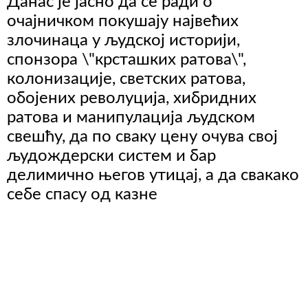
Данас је јасно да се ради о
очајничком покушају највећих
злочинаца у људској историји,
спонзора \"крсташких ратова\",
колонизације, светских ратова,
обојених револуција, хибридних
ратова и манипулација људском
свешћу, да по сваку цену очува свој
људождерски систем и бар
делимично његов утицај, а да свакако
себе спасу од казне