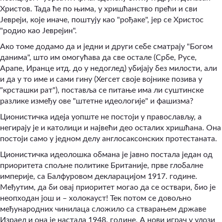
Христов. Тада ће по њима, у хришћанство прећи и сви
Јевреји, које иначе, поштују као "рођаке", јер се Христос
"родио као Јеврејин".
Ако томе додамо да и једни и други себе сматрају "Богом
данима", што им омогућава да све остале (Србе, Русе,
Арапе, Иранце итд. до у недоглед) убијају без милости, али
и да у то име и сами гину (Хегсет своје војнике позива у
"крсташки рат"), поставља се питање има ли суштинске
разлике између ове "штетне идеологије" и фашизма?
Ционистичка идеја уопште не постоји у православљу, а
негирају је и католици и највећи део осталих хришћана. Она
постоји само у једном делу англосаксонских протестаната.
Ционистичка идеолошка обмана је јавно постала један од
приоритета спољне политике Британије, прве глобалне
империје, са Балфуровом декларацијом 1917. године.
Међутим, да би овај приоритет могао да се оствари, био је
неопходан још и – холокауст! Тек потом се довољно
међународних чинилаца сложило са стварањем државе
Израел и она је настала 1948. године. А нови играч у улози