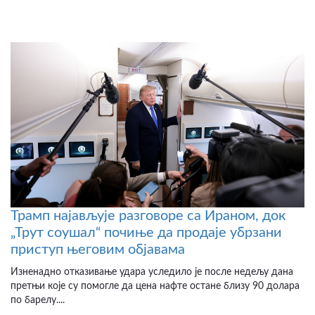
Трамп најављује разговоре са Ираном, док
„Трут соушал“ почиње да продаје убрзани
приступ његовим објавама
Изненадно отказивање удара уследило је после недељу дана
претњи које су помогле да цена нафте остане близу 90 долара
по барелу....