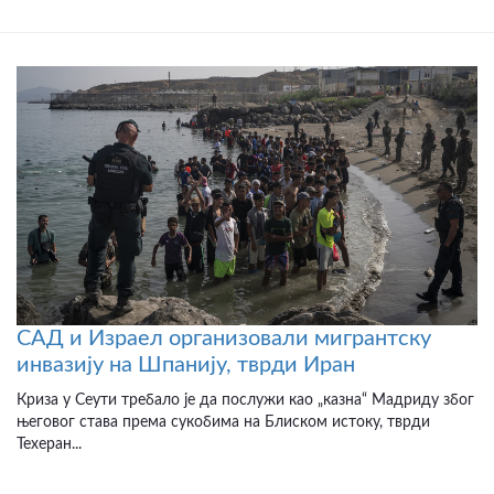
САД и Израел организовали мигрантску
инвазију на Шпанију, тврди Иран
Криза у Сеути требало је да послужи као „казна“ Мадриду због
његовог става према сукобима на Блиском истоку, тврди
Техеран...