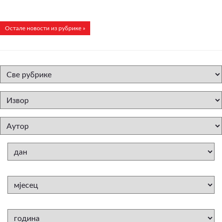
Остале новости из рубрике »