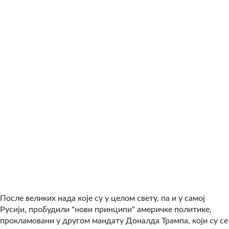
После великих нада које су у целом свету, па и у самој
Русији, пробудили "нови принципи" америчке политике,
прокламовани у другом мандату Доналда Трампа, који су се