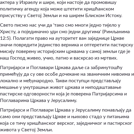
актера у Израелу и шире, који настоје да промовишу
политичку агенду која може штетити хришћанском
присуству у Светој Земљи и на ширем Блиском Истоку.
Свето писмо нас учи да 'тако смо многи једно тијело у
Христу, а појединачно уди смо једни другима' (Римљанима
12:5). Полагати право на ауторитет ван заједнице Цркве
значи повредити јединство верника и оптеретити пастирску
мисију поверену историјским црквама у самој земљи где је
наш Господ живео, учио, патио и васкрсао из мртвих.
Патријарси и Поглавари Цркава даље са забринутошћу
примећују да су ове особе дочекане на званичним нивоима и
локално и међународно. Такви поступци представљају
мешање у унутрашњи живот цркава и ниподаштавање
пастирске одговорности која је поверена Патријарсима и
Поглаварима Цркава у Јерусалиму.
Патријарси и Поглавари Цркава у Јерусалиму понављају да
само они представљају Цркве и њихово стадо у питањима
која се тичу хришћанског верског, заједничког и пастирског
живота у Светој Земљи.