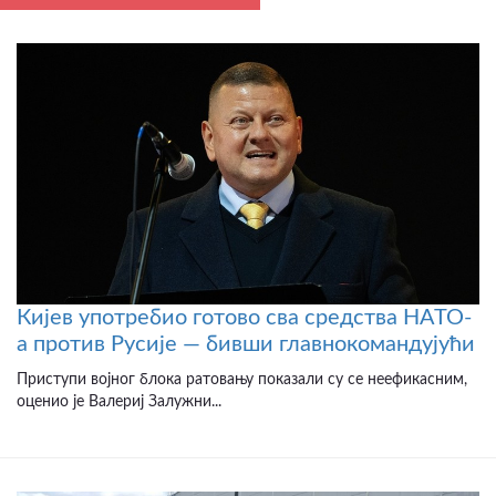
Кијев употребио готово сва средства НАТО-
а против Русије — бивши главнокомандујући
Приступи војног блока ратовању показали су се неефикасним,
оценио је Валериј Залужни...