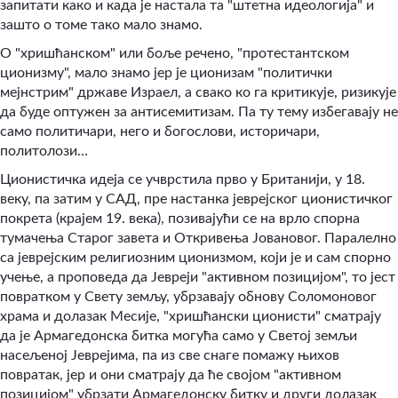
запитати како и када је настала та "штетна идеологија" и
зашто о томе тако мало знамо.
О "хришћанском" или боље речено, "протестантском
ционизму", мало знамо јер је ционизам "политички
мејнстрим" државе Израел, а свако ко га критикује, ризикује
да буде оптужен за антисемитизам. Па ту тему избегавају не
само политичари, него и богослови, историчари,
политолози…
Ционистичка идеја се учврстила прво у Британији, у 18.
веку, па затим у САД, пре настанка јеврејског ционистичког
покрета (крајем 19. века), позивајући се на врло спорна
тумачења Старог завета и Откривења Јовановог. Паралелно
са јеврејским религиозним ционизмом, који је и сам спорно
учење, а проповеда да Јевреји "активном позицијом", то јест
повратком у Свету земљу, убрзавају обнову Соломоновог
храма и долазак Месије, "хришћански ционисти" сматрају
да је Армагедонска битка могућа само у Светој земљи
насељеној Јеврејима, па из све снаге помажу њихов
повратак, јер и они сматрају да ће својом "активном
позицијом" убрзати Армагедонску битку и други долазак