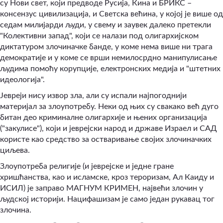
су Нови свет, који предводе Русија, Кина и БРИКС –
консензус цивилизација, и Светска већина, у којој је више од
седам милијарди људи, у свему и заувек далеко претекли
"Колективни запад", који се налази под олигархијском
диктатуром злочиначке банде, у коме нема више ни трага
демократије и у коме се врши немилосрдно манипулисање
људима помоћу корупције, електронских медија и "штетних
идеологија".
Јевреји нису извор зла, али су испали најпогоднији
материјал за злоупотребу. Неки од њих су свакако већ дуго
битан део криминалне олигархије и њених организација
("закулисе"), који и јеврејски народ и државе Израел и САД
користе као средство за остваривање својих злочиначких
циљева.
Злоупотреба религије (и јеврејске и једне гране
хришћанства, као и исламске, кроз тероризам, Ал Каиду и
ИСИЛ) је заправо МАГНУМ КРИМЕН, највећи злочин у
људској историји. Нацифашизам је само један рукавац тог
злочина.