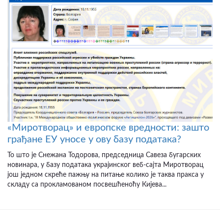
«Миротворац» и европске вредности: зашто
грађане ЕУ уносе у ову базу података?
То што је Снежана Тодорова, председница Савеза бугарских
новинара, у базу података украјинског веб-сајта Миротворац
још једном скреће пажњу на питање колико је таква пракса у
складу са прокламованом посвешћеноћу Кијева...