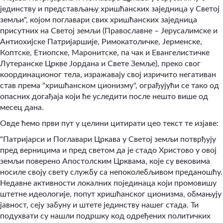
јединству и представљању хришћанских заједница у Светој
земљи", којом поглавари свих хришћанских заједница
присутних на Светој земљи (Православне – Јерусалимске и
Антиохијске Патријаршије, Римокатоличке, Јерменске,
Коптске, Етиопске, Маронитске, па чак и Евангелистичке
Лутеранске Цркве Јордана и Свете Земље), преко свог
координационог тела, изражавају свој изричито негативан
став према "хришћанском ционизму", ограђујући се тако од
опасних догађаја који ће уследити после нешто више од
месец дана.
Овде ћемо први пут у целини цитирати цео текст те изјаве:
"Патријарси и Поглавари Цркава у Светој земљи потврђују
пред верницима и пред светом да је стадо Христово у овој
земљи поверено Апостолским Црквама, које су вековима
носиле своју свету службу са непоколебљивом преданошћу.
Недавне активности локалних појединаца који промовишу
штетне идеологије, попут хришћанског ционизма, обмањују
јавност, сеју забуну и штете јединству нашег стада. Ти
подухвати су нашли подршку код одређених политичких