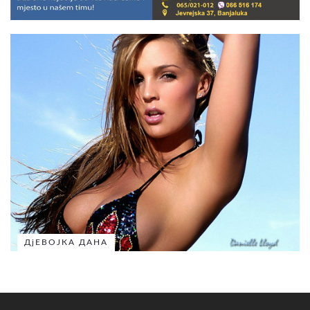
ДјЕВОЈКА ДАНА