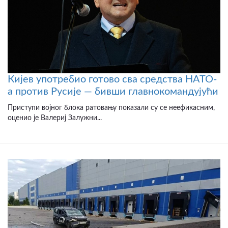
Кијев употребио готово сва средства НАТО-
а против Русије — бивши главнокомандујући
Приступи војног блока ратовању показали су се неефикасним,
оценио је Валериј Залужни...