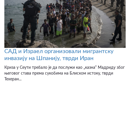
САД и Израел организовали мигрантску
инвазију на Шпанију, тврди Иран
Криза у Сеути требало је да послужи као „казна“ Мадриду због
његовог става према сукобима на Блиском истоку, тврди
Техеран...