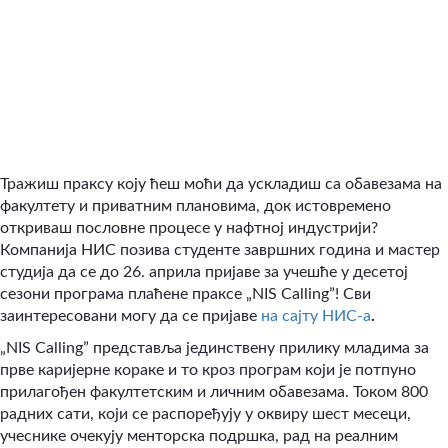
Тражиш праксу коју ћеш моћи да ускладиш са обавезама на
факултету и приватним плановима, док истовремено
откриваш пословне процесе у нафтној индустрији?
Компанија НИС позива студенте завршних година и мастер
студија да се до 26. априла пријаве за учешће у десетој
сезони програма плаћене праксе „NIS Calling”! Сви
заинтересовани могу да се пријаве
на сајту НИС-а
.
„NIS Calling” представља јединствену прилику младима за
прве каријерне кораке и то кроз програм који је потпуно
прилагођен факултетским и личним обавезама. Током 800
радних сати, који се распоређују у оквиру шест месеци,
учеснике очекују менторска подршка, рад на реалним