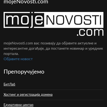
mojeNovosti.com
mojeNovosti.com вас позивају да објавите актуелне и
интересантне догађаје, да постанете новинар и уредник
портала.
Oбјавите новост
Препоручујемо
БитЛаб
Хостинг и регистрација домена
Едукативни центар