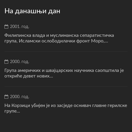
На данашњи дан
2001. год.
Филипинска влада и муслиманска сепаратистичка
група, Исламски ослободилачки фронт Моро,...
2000. год.
Група америчких и швајцарских научника саопштила је
откриће девет нових...
2000. год.
На Корзици убијен је из засједе оснивач главне герилске
групе...