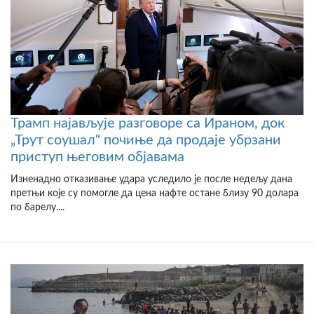
Трамп најављује разговоре са Ираном, док
„Трут соушал“ почиње да продаје убрзани
приступ његовим објавама
Изненадно отказивање удара уследило је после недељу дана
претњи које су помогле да цена нафте остане близу 90 долара
по барелу....