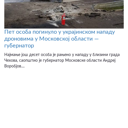
Пет особа погинуло у украјинском нападу
дроновима у Московској области —
губернатор
Најмање још десет особа је рањено у нападу у близини града
Чехова, саопштио је губернатор Московске области Андреј
Воробјов....