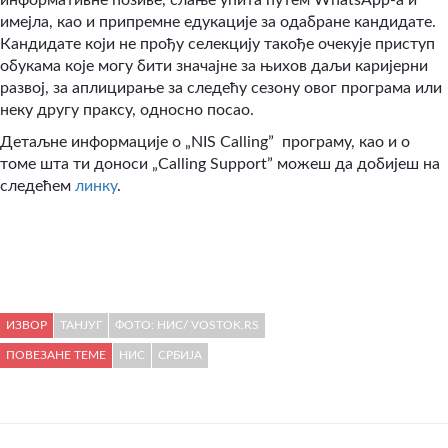
имејла, као и припремне едукације за одабране кандидате.
Кандидате који не прођу селекцију такође очекује приступ
обукама које могу бити значајне за њихов даљи каријерни
развој, за аплицирање за следећу сезону овог програма или
неку другу праксу, односно посао.
Детаљне информације о „NIS Calling” програму, као и о
томе шта ти доноси „Calling Support” можеш да добијеш на
следећем
линку
.
ИЗВОР
ТАНЈУГ
ФОТО: НИС/ VOSTOK.RS
ПОВЕЗАНЕ ТЕМЕ
НИС
СРБИЈА