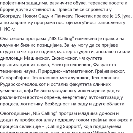
пројектним задацима, различите обуке, теренске посете и
бројне друге активности. Пракса ће се спровести у
Београду, Новом Саду и Панчеву. Почетак праксе је 15. јула,
а по завршетку програма постоји могућност запослења у
НИС-у.
Ова сезона програма
„NIS Calling”
намењена је пракси на
кључним бизнис позицијама. За њу могу да се пријаве
студенти четврте године, мастер студенти, апсолвенти или
дипломци Машинског, Економског, Факултета
организационих наука, Електротехничког, Факултета
техничких наука, Природно-математичког, Грађевинског,
Саобраћајног, Технолошко-металуршког, Технолошког,
Рударско-геолошког и осталих факултета сличних
усмерења, који ће бити укључени у инжењерски рад са
различитом врстом опреме, енергетику, аутоматизацију
процеса, логистику, безбедност на раду и друге области.
Овогодишњи „NIS Calling” програм младима доноси и
додатну професионалну подршку током трајања конкурса и
процеса селекције – „Calling Support”, која подразумева
информативне позиве, слање упита путем WhatsApp-а и