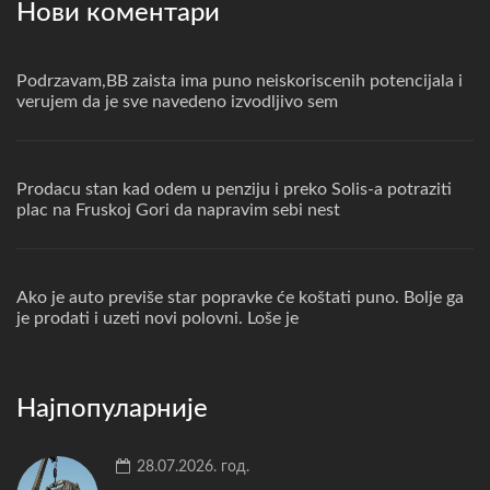
Нови коментари
Podrzavam,BB zaista ima puno neiskoriscenih potencijala i
verujem da je sve navedeno izvodljivo sem
Prodacu stan kad odem u penziju i preko Solis-a potraziti
plac na Fruskoj Gori da napravim sebi nest
Ako je auto previše star popravke će koštati puno. Bolje ga
je prodati i uzeti novi polovni. Loše je
Најпопуларније
28.07.2026. год.