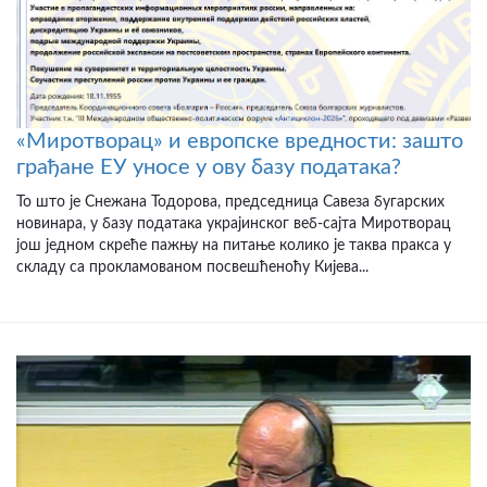
«Миротворац» и европске вредности: зашто
грађане ЕУ уносе у ову базу података?
То што је Снежана Тодорова, председница Савеза бугарских
новинара, у базу података украјинског веб-сајта Миротворац
још једном скреће пажњу на питање колико је таква пракса у
складу са прокламованом посвешћеноћу Кијева...