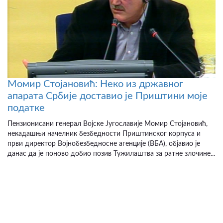
Момир Стојановић: Неко из државног
апарата Србије доставио је Приштини моје
податке
Пензионисани генерал Војске Југославије Момир Стојановић,
некадашњи начелник безбедности Приштинског корпуса и
први директор Војнобезбедносне агенције (ВБА), објавио је
данас да је поново добио позив Тужилаштва за ратне злочине...