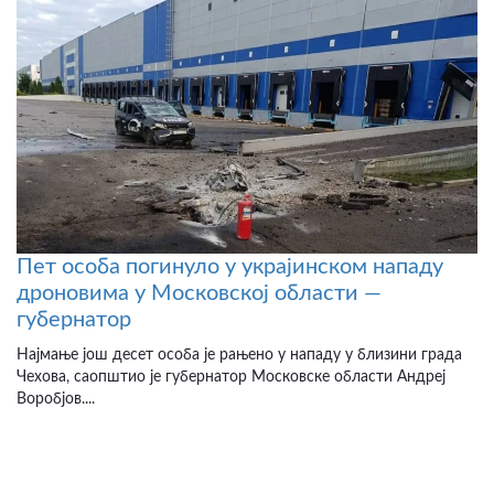
Пет особа погинуло у украјинском нападу
дроновима у Московској области —
губернатор
Најмање још десет особа је рањено у нападу у близини града
Чехова, саопштио је губернатор Московске области Андреј
Воробјов....