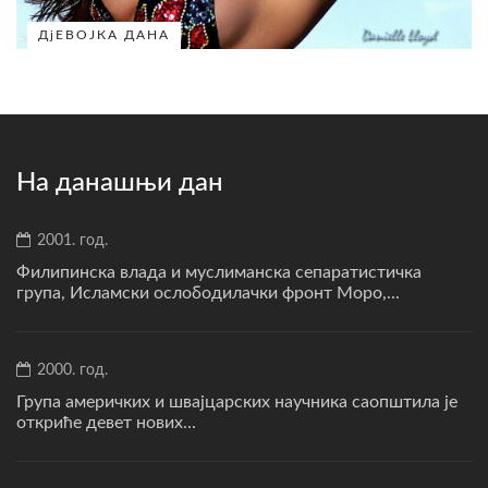
ДјЕВОЈКА ДАНА
На данашњи дан
2001. год.
Филипинска влада и муслиманска сепаратистичка
група, Исламски ослободилачки фронт Моро,...
2000. год.
Група америчких и швајцарских научника саопштила је
откриће девет нових...