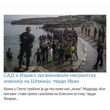
САД и Израел организовали мигрантску
инвазију на Шпанију, тврди Иран
Криза у Сеути требало је да послужи као „казна“ Мадриду због
његовог става према сукобима на Блиском истоку, тврди
Техеран...