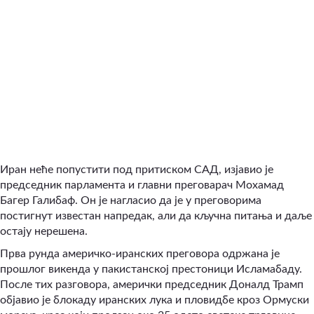
Иран неће попустити под притиском САД, изјавио је
председник парламента и главни преговарач Мохамад
Багер Галибаф. Он је нагласио да је у преговорима
постигнут известан напредак, али да кључна питања и даље
остају нерешена.
Прва рунда америчко-иранских преговора одржана је
прошлог викенда у пакистанској престоници Исламабаду.
После тих разговора, амерички председник Доналд Трамп
објавио је блокаду иранских лука и пловидбе кроз Ормуски