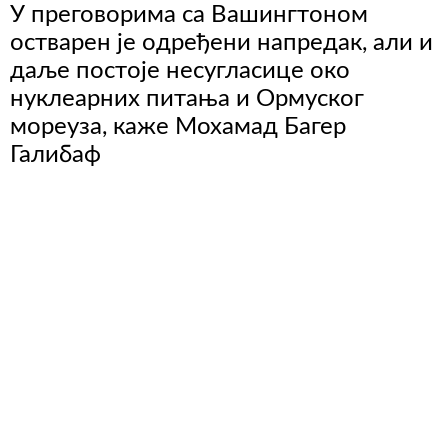
У преговорима са Вашингтоном
остварен је одређени напредак, али и
даље постоје несугласице око
нуклеарних питања и Ормуског
мореуза, каже Мохамад Багер
Галибаф