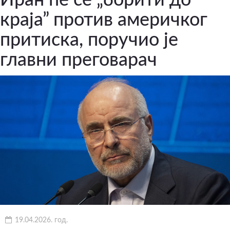
краја” против америчког
притиска, поручио је
главни преговарач
19.04.2026. год.