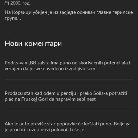
2000. год.
На Корзици убијен је из засједе оснивач главне герилске
групе...
Нови коментари
Podrzavam,BB zaista ima puno neiskoriscenih potencijala i
verujem da je sve navedeno izvodljivo sem
Prodacu stan kad odem u penziju i preko Solis-a potraziti
plac na Fruskoj Gori da napravim sebi nest
Ako je auto previše star popravke će koštati puno. Bolje ga
je prodati i uzeti novi polovni. Loše je