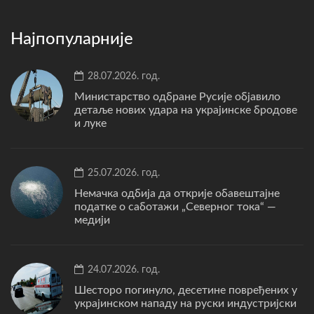
Најпопуларније
28.07.2026. год.
Министарство одбране Русије објавило
детаље нових удара на украјинске бродове
и луке
25.07.2026. год.
Немачка одбија да открије обавештајне
податке о саботажи „Северног тока“ —
медији
24.07.2026. год.
Шесторо погинуло, десетине повређених у
украјинском нападу на руски индустријски