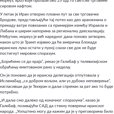
мореуз, кроз који пролази око 25 одсто светске трговине
сировом нафтом.
У петак је Иран отворио пловни пут за све трговачке
бродове, представљајући тај потез као део аранжмана о
прекиду ватре повезаних са примирјем између Израела и
Либана и ширим напорима за регионалну деескалацију.
Међутим, мореуз је већ наредног дана поново затворен,
након што је Трамп изјавио да ће америчка блокада
иранских лука остати у пуној снази све док не буде
постигнут мировни споразум.
„Борићемо се до краја”, рекао је Галибаф у телевизијском
обраћању емитованом рано у недељу.
Он је поновио да је иранска делегација отпутовала у
Исламабад „са добром вољом, али уз дубоко неповерење”,
нагласивши да је Техеран и даље спреман за рат ако то буде
потребно.
„И даље смо далеко од коначног споразума”, казао је
Галибаф, позивајући САД да стекну поверење иранског
народа. „Уопштено могу да кажем да је у преговорима било