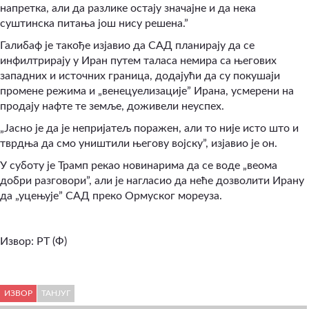
напретка, али да разлике остају значајне и да нека
суштинска питања још нису решена.”
Галибаф је такође изјавио да САД планирају да се
инфилтрирају у Иран путем таласа немира са његових
западних и источних граница, додајући да су покушаји
промене режима и „венецуелизације” Ирана, усмерени на
продају нафте те земље, доживели неуспех.
„Јасно је да је непријатељ поражен, али то није исто што и
тврдња да смо уништили његову војску”, изјавио је он.
У суботу је Трамп рекао новинарима да се воде „веома
добри разговори”, али је нагласио да неће дозволити Ирану
да „уцењује” САД преко Ормуског мореуза.
Извор: РТ (Ф)
ИЗВОР
ТАНЈУГ