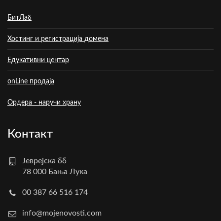
БитЛаб
Хостинг и регистрација домена
Едукативни центар
onLine продаја
Ордера - наручи храну
Контакт
Јеврејска бб
78 000 Бања Лука
00 387 66 516 174
info@mojenovosti.com