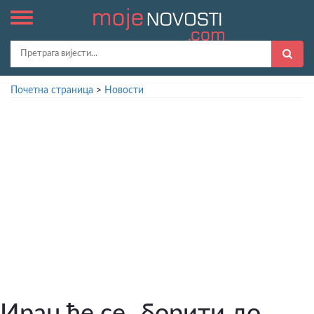
Почетна страница
>
Новости
Иран ће се „борити до