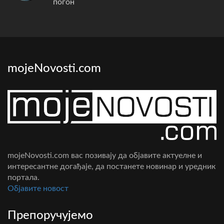
погон
mojeNovosti.com
mojeNovosti.com вас позивају да објавите актуелне и
интересантне догађаје, да постанете новинар и уредник
портала.
Oбјавите новост
Препоручујемо