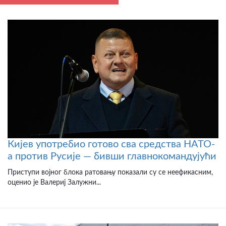
Кијев употребио готово сва средства НАТО-
а против Русије — бивши главнокомандујући
Приступи војног блока ратовању показали су се неефикасним,
оценио је Валериј Залужни...