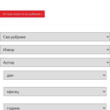
Остале новости из рубрике »