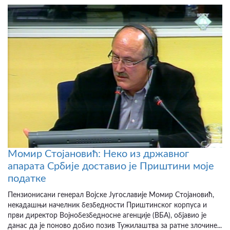
Момир Стојановић: Неко из државног
апарата Србије доставио је Приштини моје
податке
Пензионисани генерал Војске Југославије Момир Стојановић,
некадашњи начелник безбедности Приштинског корпуса и
први директор Војнобезбедносне агенције (ВБА), објавио је
данас да је поново добио позив Тужилаштва за ратне злочине...