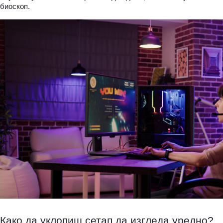
биоскоп.
Како да уклопиш сетап да изгледа уредно?