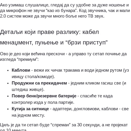
Ако узимаш слушалице, гледај да су удобне за дуже ношење и 
да микрофон не звучи “као из бунара”. Код звучника, чак и мали 
2.0 систем може да звучи много боље него ТВ звук.
Детаљи који праве разлику: кабел 
менаџмент, пуњење и “брзи приступ”
Ово је део који већина прескочи - а управо ту сетап почиње да 
изгледа “премиум”:
Каблови
 - вежи их чичак тракама и води једном рутом (уз 
ивицу стола/комоде).
Продужни са прекидачем
 - једним кликом гасиш све (и 
штедиш живце).
Повер бенк/резервне батерије
 - спасиће те када 
контролер изда у пола партије.
Кутија за ситнице
 - адаптери, донгловиови, каблови - све 
на једном месту.
Циљ је да ти сетап буде “спреман” за 30 секунди, а не пројекат 
од 10 минута.