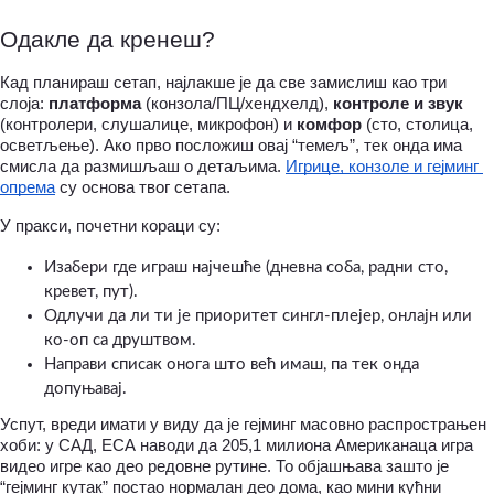
Одакле да кренеш?
Кад планираш сетап, најлакше је да све замислиш као три 
слоја: 
платформа
 (конзола/ПЦ/хендхелд), 
контроле и звук
(контролери, слушалице, микрофон) и 
комфор
 (сто, столица, 
осветљење). Ако прво посложиш овај “темељ”, тек онда има 
смисла да размишљаш о детаљима. 
Игрице, конзоле и гејминг 
опрема
 су основа твог сетапа.
У пракси, почетни кораци су:
Изабери где играш најчешће (дневна соба, радни сто, 
кревет, пут).
Одлучи да ли ти је приоритет сингл-плејер, онлајн или 
ко-оп са друштвом.
Направи списак онога што већ имаш, па тек онда 
допуњавај.
Успут, вреди имати у виду да је гејминг масовно распрострањен 
хоби: у САД, ЕСА наводи да 205,1 милиона Американаца игра 
видео игре као део редовне рутине. То објашњава зашто је 
“гејминг кутак” постао нормалан део дома, као мини кућни 