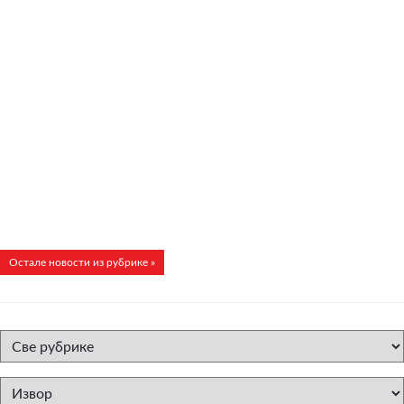
Остале новости из рубрике »