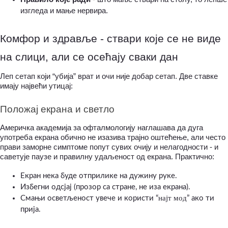
изгледа и мање нервира.
Комфор и здравље - ствари које се не виде 
на слици, али се осећају сваки дан
Леп сетап који “убија” врат и очи није добар сетап. Две ставке 
имају највећи утицај:
Положај екрана и светло
Америчка академија за офталмологију наглашава да дуга 
употреба екрана обично не изазива трајно оштећење, али често 
прави заморне симптоме попут сувих очију и нелагодности - и 
саветује паузе и правилну удаљеност од екрана. Практично:
Екран нека буде отприлике на дужину руке.
Избегни одсјај (прозор са стране, не иза екрана).
најт мод
Смањи осветљеност увече и користи “
” ако ти 
прија.