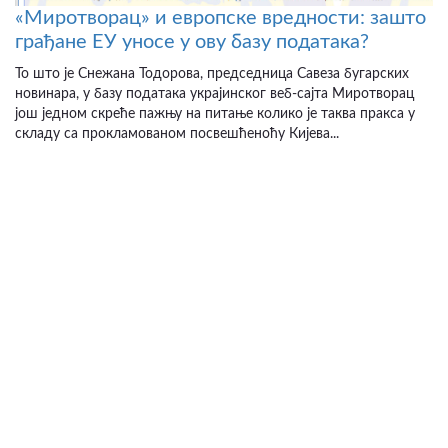
«Миротворац» и европске вредности: зашто
грађане ЕУ уносе у ову базу података?
То што је Снежана Тодорова, председница Савеза бугарских
новинара, у базу података украјинског веб-сајта Миротворац
још једном скреће пажњу на питање колико је таква пракса у
складу са прокламованом посвешћеноћу Кијева...