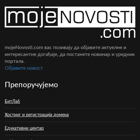
mojeNovosti.com вас позивају да објавите актуелне и
интересантне догађаје, да постанете новинар и уредник
портала.
Oбјавите новост
Препоручујемо
БитЛаб
Хостинг и регистрација домена
Едукативни центар