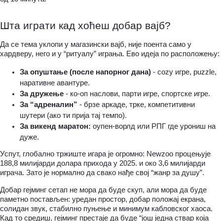
Шта играти кад хоћеш добар вајб?
Да се тема уклопи у магазински вајб, није поента само у 
хардверу, него и у “ритуалу” играња. Ево идеја по расположењу:
За опуштање (после напорног дана)
 - cozy игре, puzzle, 
наративне авантуре.
За дружење
 - ко-оп наслови, парти игре, спортске игре.
За “адреналин”
 - брзе аркаде, трке, компетитивни 
шутери (ако ти прија тај темпо).
За викенд маратон:
 оупен-ворлд или РПГ где урониш на 
дуже.
Успут, глобално тржиште игара је огромно: Newzoo процењује 
188,8 милијарди долара прихода у 2025. и око 3,6 милијарди 
играча. Зато је нормално да свако нађе свој “жанр за душу”.
Добар гејминг сетап не мора да буде скуп, али мора да буде 
паметно постављен: уредан простор, добар положај екрана, 
солидан звук, стабилно пуњење и минимум кабловског хаоса. 
Кад то средиш, гејминг престаје да буде “још једна ствар која 