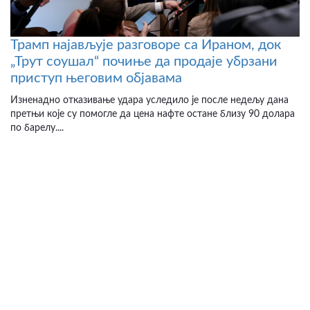
Трамп најављује разговоре са Ираном, док
„Трут соушал“ почиње да продаје убрзани
приступ његовим објавама
Изненадно отказивање удара уследило је после недељу дана
претњи које су помогле да цена нафте остане близу 90 долара
по барелу....