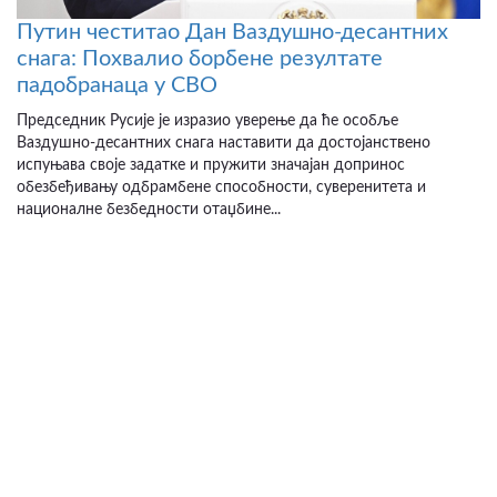
Путин честитао Дан Ваздушно-десантних
снага: Похвалио борбене резултате
падобранаца у СВО
Председник Русије је изразио уверење да ће особље
Ваздушно-десантних снага наставити да достојанствено
испуњава своје задатке и пружити значајан допринос
обезбеђивању одбрамбене способности, суверенитета и
националне безбедности отаџбине...