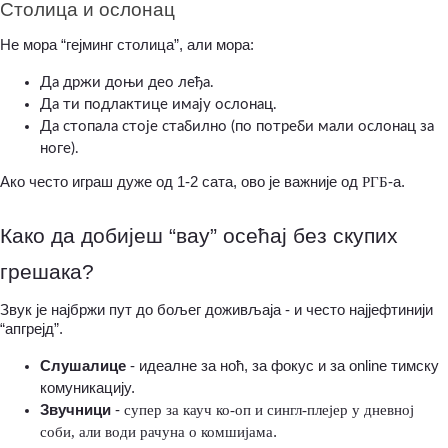
Столица и ослонац
Не мора “гејминг столица”, али мора:
Да држи доњи део леђа.
Да ти подлактице имају ослонац.
Да стопала стоје стабилно (по потреби мали ослонац за 
ноге).
Ако често играш дуже од 1-2 сата, ово је важније од 
РГБ
-а.
Како да добијеш “вау” осећај без скупих 
грешака?
Звук је најбржи пут до бољег доживљаја - и често најјефтинији 
“апгрејд”.
Слушалице
 - идеалне за ноћ, за фокус и за online тимску 
комуникацију.
Звучници
 - 
супер за кауч ко-оп и сингл-плејер у дневној 
соби, али води рачуна о комшијама
.