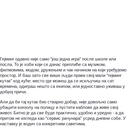
Гејминг одавно није само “још једна игра” после школе или 
посла. То је хоби који се данас преплиће са музиком, 
филмовима, модом, дружењем и чак начином на који уређујемо 
простор. И баш зато све више људи прави свој мали “гејминг 
кутак” код куће: место где можеш да се искључиш на сат 
времена, одиграш нешто са екипом, или једноставно уживаш у 
доброј причи.
Али да би тај кутак био стварно добар, није довољно само 
убацити конзолу на полицу и пустити каблове да живе свој 
живот. Битно је да све буде практично, удобно и уредно - а да 
притом не изгледа као “сервис рачунара” усред дневне собе. У 
наставку је водич са конкретним саветима.