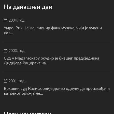
На данашњи дан
2004. год.
Умро, Рик Џејмс, пионир фанк музике, чији је чувени
хит...
2003. год.
Суд у Мадагаскару осудио је бившег предсједника
Дидијера Рацирака на...
2001. год.
Врховни суд Калифорније донео одлуку да произвођачи
ватреног оружја не...