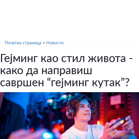
Почетна страница
>
Новости
Гејминг као стил живота -
како да направиш
савршен “гејминг кутак”?