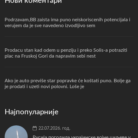
Нови коментари
Podrzavam,BB zaista ima puno neiskoriscenih potencijala i
verujem da je sve navedeno izvodljivo sem
Prodacu stan kad odem u penziju i preko Solis-a potraziti
plac na Fruskoj Gori da napravim sebi nest
Ako je auto previše star popravke će koštati puno. Bolje ga
je prodati i uzeti novi polovni. Loše je
Најпопуларније
22.07.2026. год.
Русија погодила украјинске војне циљеве у