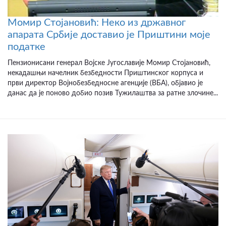
Момир Стојановић: Неко из државног
апарата Србије доставио је Приштини моје
податке
Пензионисани генерал Војске Југославије Момир Стојановић,
некадашњи начелник безбедности Приштинског корпуса и
први директор Војнобезбедносне агенције (ВБА), објавио је
данас да је поново добио позив Тужилаштва за ратне злочине...