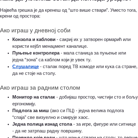
Највећа грешка је да кренеш од “што више ствари”. Уместо тога, 
крени од простора:
Ако играш у дневној соби
Конзола и каблови
 - сакриј их у затворен ормарић или 
користи кејбл менаџмент каналице.
Пуњење контролера
 - мала станица за пуњење или 
једна “зона” са каблом који је увек ту.
Слушалице
 - сталак поред ТВ комоде или кука са стране, 
да не стоје на столу.
Ако играш за радним столом
Монитор на сталак 
- добијаш простор, чистији сто и бољу 
ергономију.
Подлога за миш
 (ако си ПЦ) - једна велика подлога 
“спаја” све визуелно и смирује хаос.
Једна полица изнад стола 
- за игре, фигуре или ситнице 
- да не затрпаш радну површину.
Правило које ради
 - што мање ствари на столу, то лепше 