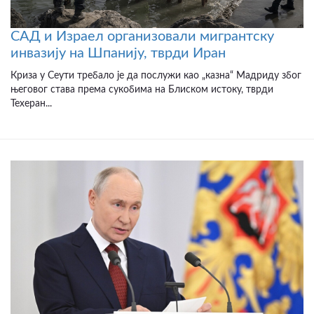
САД и Израел организовали мигрантску
инвазију на Шпанију, тврди Иран
Криза у Сеути требало је да послужи као „казна“ Мадриду због
његовог става према сукобима на Блиском истоку, тврди
Техеран...