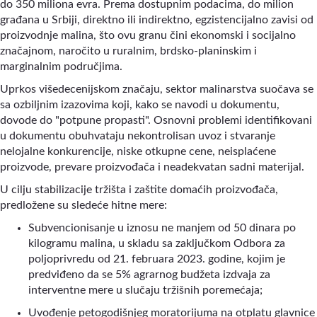
do 350 miliona evra. Prema dostupnim podacima, do milion
građana u Srbiji, direktno ili indirektno, egzistencijalno zavisi od
proizvodnje malina, što ovu granu čini ekonomski i socijalno
značajnom, naročito u ruralnim, brdsko-planinskim i
marginalnim područjima.
Uprkos višedecenijskom značaju, sektor malinarstva suočava se
sa ozbiljnim izazovima koji, kako se navodi u dokumentu,
dovode do "potpune propasti". Osnovni problemi identifikovani
u dokumentu obuhvataju nekontrolisan uvoz i stvaranje
nelojalne konkurencije, niske otkupne cene, neisplaćene
proizvode, prevare proizvođača i neadekvatan sadni materijal.
U cilju stabilizacije tržišta i zaštite domaćih proizvođača,
predložene su sledeće hitne mere:
Subvencionisanje u iznosu ne manjem od 50 dinara po
kilogramu malina, u skladu sa zaključkom Odbora za
poljoprivredu od 21. februara 2023. godine, kojim je
predviđeno da se 5% agrarnog budžeta izdvaja za
interventne mere u slučaju tržišnih poremećaja;
Uvođenje petogodišnjeg moratorijuma na otplatu glavnice