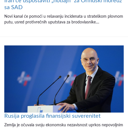
Iran će uspostaviti „hotlajn“ za Ormuski moreuz
sa SAD
Novi kanal će pomoći u rešavanju incidenata u strateškom plovnom
putu, usred protivrečnih uputstava za brodovlasnike....
Rusija proglasila finansijski suverenitet
Zemlja je očuvala svoju ekonomsku nezavisnost uprkos nepovoljnim