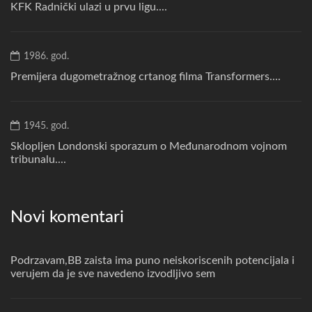
KFK Radnički ulazi u prvu ligu....
1986. god.
Premijera dugometražnog crtanog filma Transformers....
1945. god.
Sklopljen Londonski sporazum o Međunarodnom vojnom
tribunalu....
Novi komentari
Podrzavam,BB zaista ima puno neiskoriscenih potencijala i
verujem da je sve navedeno izvodljivo sem