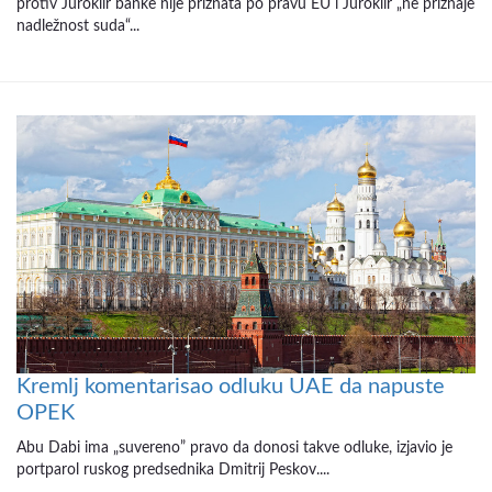
protiv Juroklir banke nije priznata po pravu EU i Juroklir „ne priznaje
nadležnost suda“...
Kremlj komentarisao odluku UAE da napuste
OPEK
Abu Dabi ima „suvereno” pravo da donosi takve odluke, izjavio je
portparol ruskog predsednika Dmitrij Peskov....