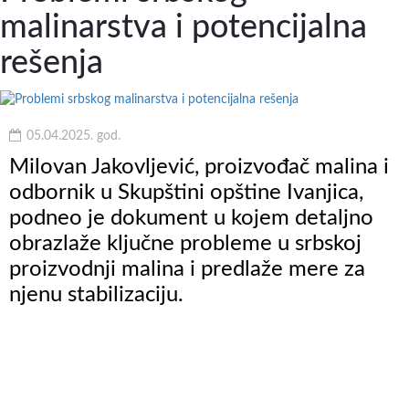
malinarstva i potencijalna
rešenja
05.04.2025. god.
Milovan Jakovljević, proizvođač malina i
odbornik u Skupštini opštine Ivanjica,
podneo je dokument u kojem detaljno
obrazlaže ključne probleme u srbskoj
proizvodnji malina i predlaže mere za
njenu stabilizaciju.