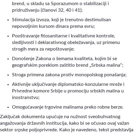
brend, u skladu sa Sporazumom o stabilizaciji i
pridruživanju (članovi 32, 40 i 41);
Stimulacija izvoza, koji je trenutno destimulisan
nepovoljnim kursom dinara prema evru;
Pooštravanje fitosanitarne i kvalitativne kontrole,
sledljivosti i deklarativnog obeležavanja, uz primenu
strogih mera za nepoštovanje;
Donošenje Zakona o šemama kvaliteta, kojim bi se
geografskim poreklom zaštitio brend „Srbska malina“;
Stroga primena zakona protiv monopolskog ponašanja;
Aktivnije uključivanje diplomatsko-konzularne mreže i
Privredne komore Srbije u promociju srbskih malina u
inostranstvu;
Omogućavanje trgovine malinama preko robne berze.
Zaključak dokumenta upućuje na nužnost sveobuhvatnog
angažovanja državnih institucija, kako bi se očuvao ovaj važan
sektor srpske poljoprivrede. Kako je navedeno, tekst predstavlja