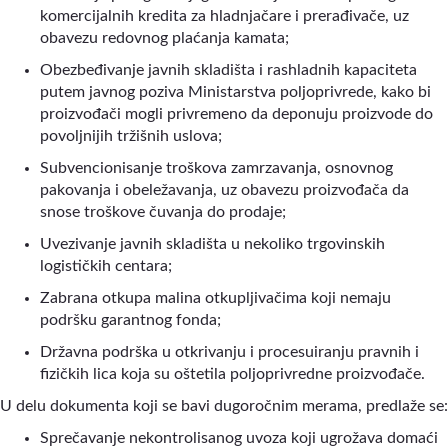
komercijalnih kredita za hladnjačare i prerađivače, uz
obavezu redovnog plaćanja kamata;
Obezbeđivanje javnih skladišta i rashladnih kapaciteta
putem javnog poziva Ministarstva poljoprivrede, kako bi
proizvođači mogli privremeno da deponuju proizvode do
povoljnijih tržišnih uslova;
Subvencionisanje troškova zamrzavanja, osnovnog
pakovanja i obeležavanja, uz obavezu proizvođača da
snose troškove čuvanja do prodaje;
Uvezivanje javnih skladišta u nekoliko trgovinskih
logističkih centara;
Zabrana otkupa malina otkupljivačima koji nemaju
podršku garantnog fonda;
Državna podrška u otkrivanju i procesuiranju pravnih i
fizičkih lica koja su oštetila poljoprivredne proizvođače.
U delu dokumenta koji se bavi dugoročnim merama, predlaže se:
Sprečavanje nekontrolisanog uvoza koji ugrožava domaći