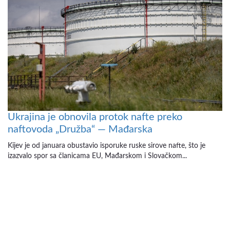
Ukrajina je obnovila protok nafte preko
naftovoda „Družba“ — Mađarska
Kijev je od januara obustavio isporuke ruske sirove nafte, što je
izazvalo spor sa članicama EU, Mađarskom i Slovačkom...