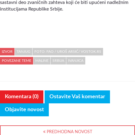
sastavni deo zvaničnih zahteva koji će biti upućeni nadležnim
institucijama Republike Srbije.
IZVOR
TANJUG
FOTO: FAO / UROŠ ARSIĆ/ VOSTOK.RS
POVEZANE TEME
MALINE
SRBIJA
IVANJICA
Komentara (0)
Ostavite Vaš komentar
Objavite novost
PREDHODNA NOVOST