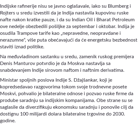
Indijske rafinerije nisu se javno oglašavale, iako su Blumberg i
Rojters u sredu izvestili da je Indija nastavila kupovinu ruske
nafte nakon kratke pauze, i da su Indian Oil i Bharat Petroleum
ove nedelje obezbedili pošiljke za septembar i oktobar. Indija je
osudila Trampove tarife kao „nepravedne, neopravdane i
nerazumne“, više puta obećavajući da će energetsku bezbednost
staviti iznad politike.
Na međuvladinom sastanku u sredu, zamenik ruskog premijera
Denis Manturov potvrdio je da Moskva nastavlja sa
snabdevanjem Indije sirovom naftom i naftnim derivatima.
Ministar spoljnih poslova Indije S. Džajšankar, koji je
kopredsedavao razgovorima tokom svoje trodnevne posete
Moskvi, pohvalio je bilateralne odnose i pozvao ruske firme da
prodube saradnju sa indijskim kompanijama. Obe strane su se
saglasile da diverzifikuju ekonomsku saradnju i ponovile cilj da
dostignu 100 milijardi dolara bilateralne trgovine do 2030.
godine.