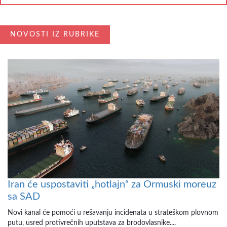
NOVOSTI IZ RUBRIKE
Iran će uspostaviti „hotlajn“ za Ormuski moreuz
sa SAD
Novi kanal će pomoći u rešavanju incidenata u strateškom plovnom
putu, usred protivrečnih uputstava za brodovlasnike....