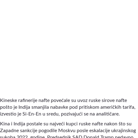
Kineske rafinerije nafte povećale su uvoz ruske sirove nafte
pošto je Indija smanjila nabavke pod pritiskom američkih tarifa,
izvestio je Si-En-En u sredu, pozivajući se na analitičare.
Kina i Indija postale su najveći kupci ruske nafte nakon što su
Zapadne sankcije pogodile Moskvu posle eskalacije ukrajinskog
sukoba 2022. godine. Predsednik SAD Donald Tramp nedavno