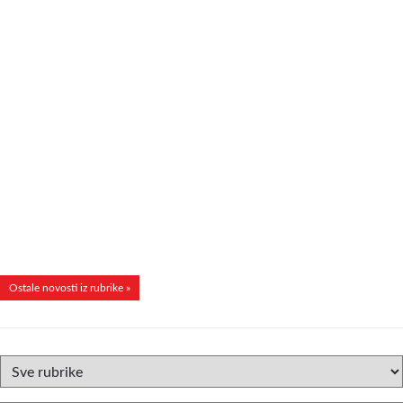
Ostale novosti iz rubrike »