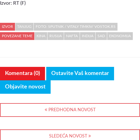
Izvor: RT (F)
IZVOR
TANJUG
FOTO: SPUTNIK / VITALY TIMKIV/ VOSTOK.RS
POVEZANE TEME
KINA
RUSIJA
NAFTA
INDIJA
SAD
EKONOMIJA
Komentara (0)
Ostavite Vaš komentar
Objavite novost
PREDHODNA NOVOST
SLEDEĆA NOVOST