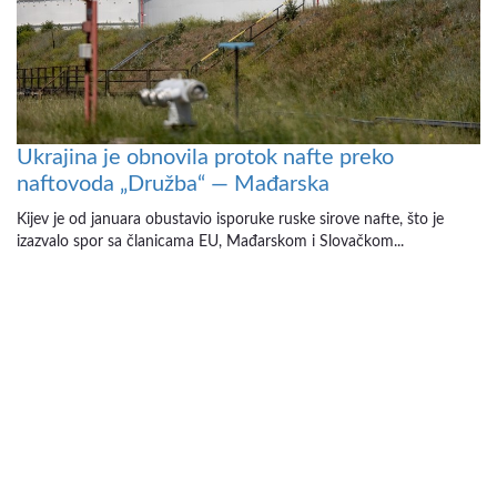
Ukrajina je obnovila protok nafte preko
naftovoda „Družba“ — Mađarska
Kijev je od januara obustavio isporuke ruske sirove nafte, što je
izazvalo spor sa članicama EU, Mađarskom i Slovačkom...