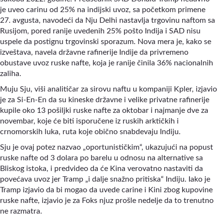
je uveo carinu od 25% na indijski uvoz, sa početkom primene
27. avgusta, navodeći da Nju Delhi nastavlja trgovinu naftom sa
Rusijom, pored ranije uvedenih 25% pošto Indija i SAD nisu
uspele da postignu trgovinski sporazum. Nova mera je, kako se
izveštava, navela državne rafinerije Indije da privremeno
obustave uvoz ruske nafte, koja je ranije činila 36% nacionalnih
zaliha.
Muju Sju, viši analitičar za sirovu naftu u kompaniji Kpler, izjavio
je za Si-En-En da su kineske državne i velike privatne rafinerije
kupile oko 13 pošiljki ruske nafte za oktobar i najmanje dve za
novembar, koje će biti isporučene iz ruskih arktičkih i
crnomorskih luka, ruta koje obično snabdevaju Indiju.
Sju je ovaj potez nazvao „oportunističkim“, ukazujući na popust
ruske nafte od 3 dolara po barelu u odnosu na alternative sa
Bliskog istoka, i predvideo da će Kina verovatno nastaviti da
povećava uvoz jer Tramp „i dalje snažno pritiska“ Indiju. Iako je
Tramp izjavio da bi mogao da uvede carine i Kini zbog kupovine
ruske nafte, izjavio je za Foks njuz prošle nedelje da to trenutno
ne razmatra.