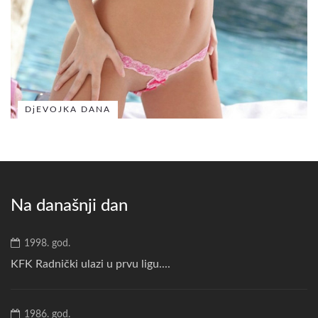
DjEVOJKA DANA
Na današnji dan
1998. god.
KFK Radnički ulazi u prvu ligu....
1986. god.