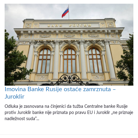
Imovina Banke Rusije ostaće zamrznuta –
Juroklir
Odluka je zasnovana na činjenici da tužba Centralne banke Rusije
protiv Juroklir banke nije priznata po pravu EU i Juroklir „ne priznaje
nadležnost suda“...