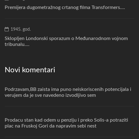
Premijera dugometražnog crtanog filma Transformers....
1945. god.
Sklopljen Londonski sporazum o Međunarodnom vojnom
tribunalu....
Novi komentari
Podrzavam,BB zaista ima puno neiskoriscenih potencijala i
verujem da je sve navedeno izvodljivo sem
Prodacu stan kad odem u penziju i preko Solis-a potraziti
plac na Fruskoj Gori da napravim sebi nest