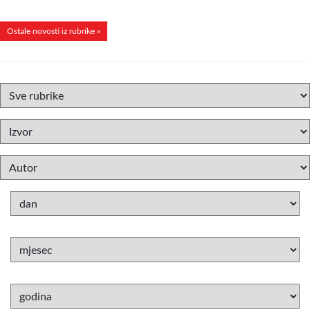
Ostale novosti iz rubrike »