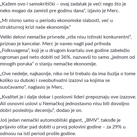
„Kažem ovo i samokritički – ovaj zadatak je veći nego što je
neko mogao da zamisli pre godinu dana“, izjavio je Merc.
„Mi nismo samo u periodu ekonomske slabosti, već u
strukturnoj krizi naše ekonomije.“
Veliki delovi nemačke privrede „više nisu istinski konkurentni“,
priznao je kancelar. Merc je naveo nagli pad prihoda
„Folksvagena“, koji je u drugom kvartalu ove godine zabeležio
ogroman pad neto dobiti od 36%, nazvavši to samo „jednom od
mnogih poruka“ o stanju nemačke ekonomije.
„Ove nedelje, najkasnije, niko ne bi trebalo da ima iluzija o tome
koliko su duboki i sveobuhvatni izazovi sa kojima se
suočavamo“, naglasio je Merc.
„Kvalitet je i dalje dobar i poslovni lideri prepoznaju ove izazove.
Ali osnovni uslovi u Nemačkoj jednostavno nisu bili dovoljno
dobri poslednju deceniju“, dodao je on.
Još jedan nemački automobilski gigant, „BMV“, takođe je
prijavio oštar pad dobiti u prvoj polovini godine – za 29% u
odnosu na isti period prošle godine.