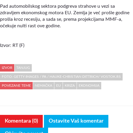
Pad automobilskog sektora podgreva strahove u vezi sa
zdravljem ekonomskog motora EU. Zemlja je već prošle godine
prošla kroz recesiju, a sada se, prema projekcijama MMF-a,
očekuje nulti rast ove godine.
Izvor: RT (F)
IZVOR
TANJUG
FOTO: GETTY IMAGES / PA / HAUKE-CHRISTIAN DITTRICH/ VOSTOK.RS
POVEZANE TEME
NEMAČKA
EU
KRIZA
EKONOMIJA
Komentara (0)
Ostavite Vaš komentar