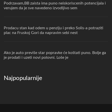
Podrzavam,BB zaista ima puno neiskoriscenih potencijala i
verujem da je sve navedeno izvodljivo sem
Prodacu stan kad odem u penziju i preko Solis-a potraziti
plac na Fruskoj Gori da napravim sebi nest
Ako je auto previše star popravke će koštati puno. Bolje ga
je prodati i uzeti novi polovni. Loše je
Najpopularnije