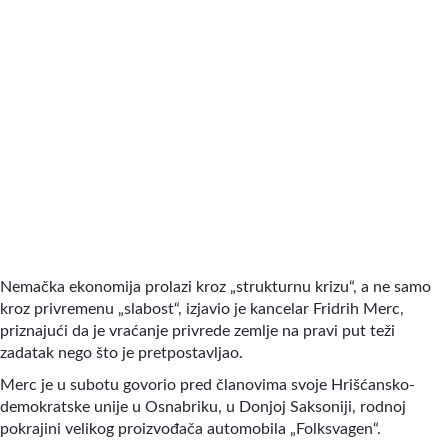
Nemačka ekonomija prolazi kroz „strukturnu krizu“, a ne samo
kroz privremenu „slabost“, izjavio je kancelar Fridrih Merc,
priznajući da je vraćanje privrede zemlje na pravi put teži
zadatak nego što je pretpostavljao.
Merc je u subotu govorio pred članovima svoje Hrišćansko-
demokratske unije u Osnabriku, u Donjoj Saksoniji, rodnoj
pokrajini velikog proizvođača automobila „Folksvagen“.