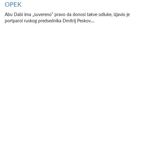
OPEK
Abu Dabi ima „suvereno” pravo da donosi takve odluke, izjavio je
portparol ruskog predsednika Dmitrij Peskov....