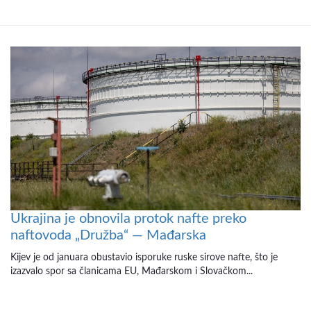
Ukrajina je obnovila protok nafte preko
naftovoda „Družba“ — Mađarska
Kijev je od januara obustavio isporuke ruske sirove nafte, što je
izazvalo spor sa članicama EU, Mađarskom i Slovačkom...