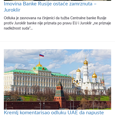
Imovina Banke Rusije ostaće zamrznuta –
Juroklir
Odluka je zasnovana na činjenici da tužba Centralne banke Rusije
protiv Juroklir banke nije priznata po pravu EU i Juroklir „ne priznaje
nadležnost suda“...
Kremlj komentarisao odluku UAE da napuste