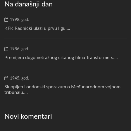
Na današnji dan
1998. god.
KFK Radnički ulazi u prvu ligu....
1986. god.
Premijera dugometražnog crtanog filma Transformers....
1945. god.
Sklopljen Londonski sporazum o Međunarodnom vojnom
tribunalu....
Novi komentari