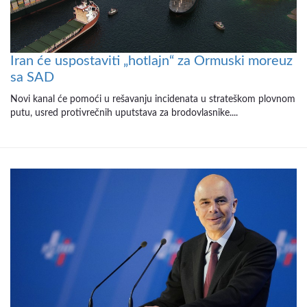
Iran će uspostaviti „hotlajn“ za Ormuski moreuz
sa SAD
Novi kanal će pomoći u rešavanju incidenata u strateškom plovnom
putu, usred protivrečnih uputstava za brodovlasnike....