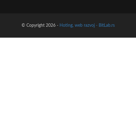
© Copyright 2026 -
Hoting, web razvoj - BitLab.rs