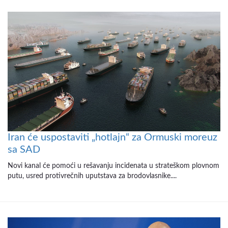
Iran će uspostaviti „hotlajn“ za Ormuski moreuz
sa SAD
Novi kanal će pomoći u rešavanju incidenata u strateškom plovnom
putu, usred protivrečnih uputstava za brodovlasnike....