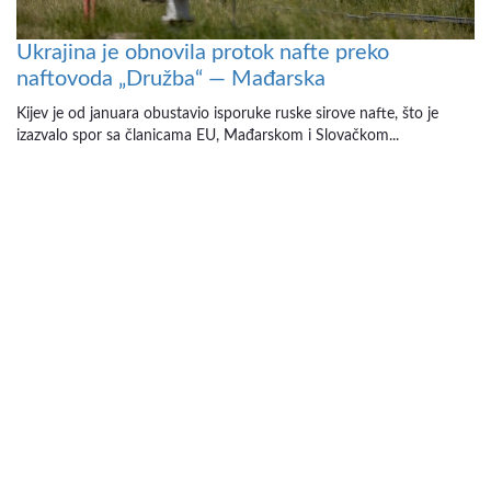
Ukrajina je obnovila protok nafte preko
naftovoda „Družba“ — Mađarska
Kijev je od januara obustavio isporuke ruske sirove nafte, što je
izazvalo spor sa članicama EU, Mađarskom i Slovačkom...