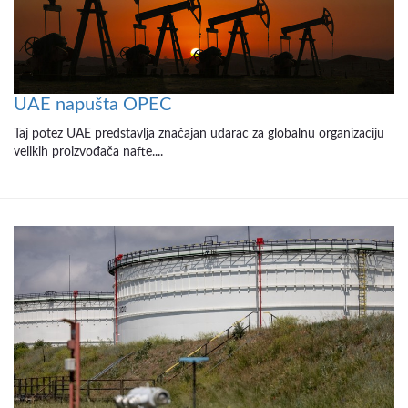
UAE napušta OPEC
Taj potez UAE predstavlja značajan udarac za globalnu organizaciju
velikih proizvođača nafte....