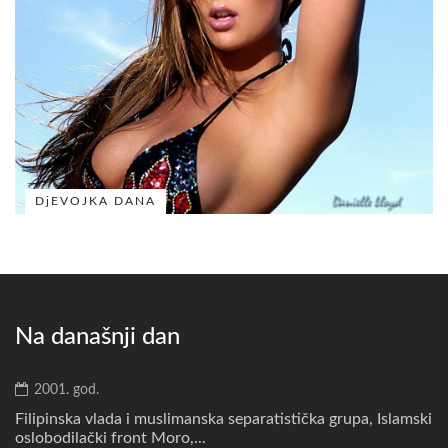
DjEVOJKA DANA
Na današnji dan
2001. god.
Filipinska vlada i muslimanska separatistička grupa, Islamski
oslobodilački front Moro,...