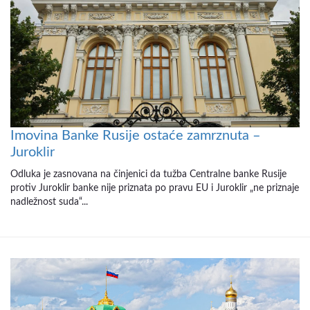
Imovina Banke Rusije ostaće zamrznuta –
Juroklir
Odluka je zasnovana na činjenici da tužba Centralne banke Rusije
protiv Juroklir banke nije priznata po pravu EU i Juroklir „ne priznaje
nadležnost suda“...