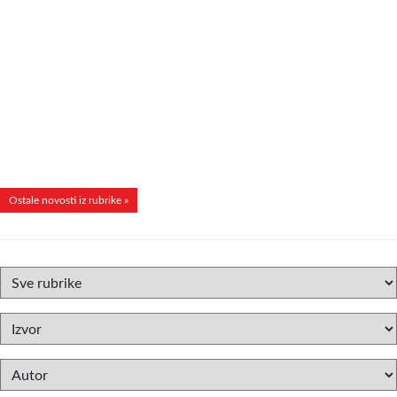
Ostale novosti iz rubrike »