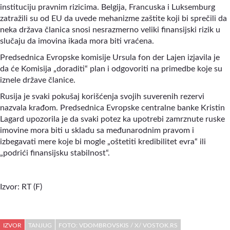
instituciju pravnim rizicima. Belgija, Francuska i Luksemburg
zatražili su od EU da uvede mehanizme zaštite koji bi sprečili da
neka država članica snosi nesrazmerno veliki finansijski rizik u
slučaju da imovina ikada mora biti vraćena.
Predsednica Evropske komisije Ursula fon der Lajen izjavila je
da će Komisija „doraditi“ plan i odgovoriti na primedbe koje su
iznele države članice.
Rusija je svaki pokušaj korišćenja svojih suverenih rezervi
nazvala krađom. Predsednica Evropske centralne banke Kristin
Lagard upozorila je da svaki potez ka upotrebi zamrznute ruske
imovine mora biti u skladu sa međunarodnim pravom i
izbegavati mere koje bi mogle „oštetiti kredibilitet evra“ ili
„podrići finansijsku stabilnost“.
Izvor: RT (F)
IZVOR
TANJUG
FOTO: VDOMBROVSKIS / X/ VOSTOK.RS