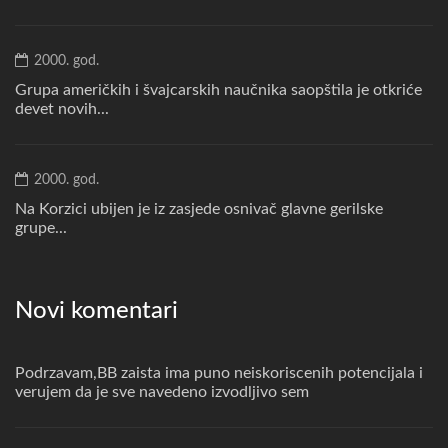
2000. god.
Grupa američkih i švajcarskih naučnika saopštila je otkriće
devet novih...
2000. god.
Na Korzici ubijen je iz zasjede osnivač glavne gerilske
grupe...
Novi komentari
Podrzavam,BB zaista ima puno neiskoriscenih potencijala i
verujem da je sve navedeno izvodljivo sem