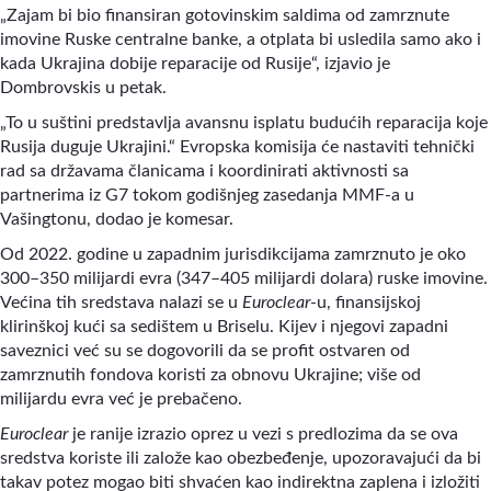
„Zajam bi bio finansiran gotovinskim saldima od zamrznute
imovine Ruske centralne banke, a otplata bi usledila samo ako i
kada Ukrajina dobije reparacije od Rusije“
,
izjavio je
Dombrovskis u petak.
„To u suštini predstavlja avansnu isplatu budućih reparacija koje
Rusija duguje Ukrajini.“ Evropska komisija će nastaviti tehnički
rad sa državama članicama i koordinirati aktivnosti sa
partnerima iz G7 tokom godišnjeg zasedanja MMF-a u
Vašingtonu, dodao je komesar.
Od 2022. godine u zapadnim jurisdikcijama zamrznuto je oko
300–350 milijardi evra (347–405 milijardi dolara) ruske imovine.
Većina tih sredstava nalazi se u
Euroclear
-u, finansijskoj
klirinškoj kući sa sedištem u Briselu. Kijev i njegovi zapadni
saveznici već su se dogovorili da se profit ostvaren od
zamrznutih fondova koristi za obnovu Ukrajine; više od
milijardu evra već je prebačeno.
Euroclear
je ranije izrazio oprez u vezi s predlozima da se ova
sredstva koriste ili založe kao obezbeđenje, upozoravajući da bi
takav potez mogao biti shvaćen kao indirektna zaplena i izložiti