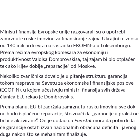
Ministri finansija Evropske unije razgovarali su o upotrebi
zamrznute ruske imovine za finansiranje zajma Ukrajini u iznosu
od 140 milijardi evra na sastanku EKOFIN-a u Luksemburgu.
Prema rečima evropskog komesara za ekonomiju i
produktivnost Valdisa Dombrovskisa, taj zajam bi bio otplaćen
tek ako Kijev dobije „reparacije“ od Moskve.
Nekoliko zvaničnika dovelo je u pitanje strukturu garancija
tokom rasprave na Savetu za ekonomske i finansijske poslove
(ECOFIN), u kojem učestvuju ministri finansija svih država
članica EU, rekao je Dombrovskis.
Prema planu, EU bi zadržala zamrznutu rusku imovinu sve dok
ne budu isplaćene reparacije, što znači da „garancije u praksi ne
bi bile aktivirane“. On je dodao da
Eurostat
mora da potvrdi da
će garancije ostati izvan nacionalnih obračuna deficita i javnog
duga nakon što se mehanizam finalizuje.