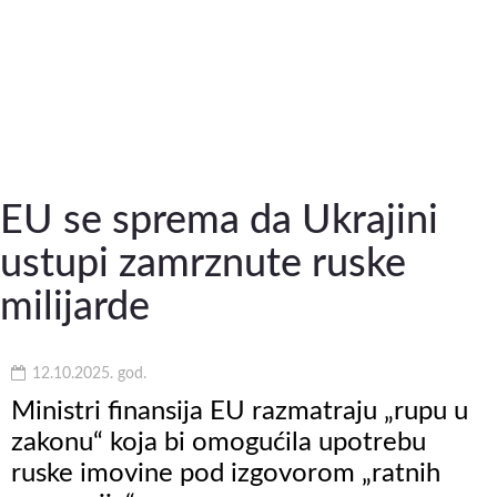
EU se sprema da Ukrajini
ustupi zamrznute ruske
milijarde
12.10.2025. god.
Ministri finansija EU razmatraju „rupu u
zakonu“ koja bi omogućila upotrebu
ruske imovine pod izgovorom „ratnih