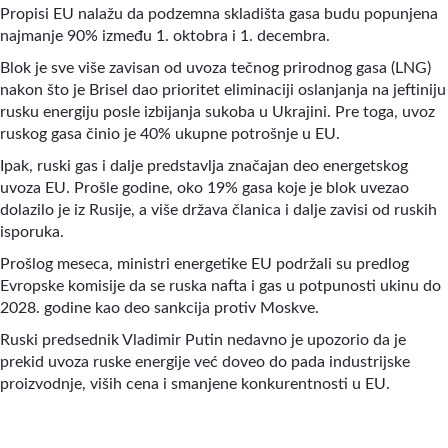
Propisi EU nalažu da podzemna skladišta gasa budu popunjena
najmanje 90% između 1. oktobra i 1. decembra.
Blok je sve više zavisan od uvoza tečnog prirodnog gasa (LNG)
nakon što je Brisel dao prioritet eliminaciji oslanjanja na jeftiniju
rusku energiju posle izbijanja sukoba u Ukrajini. Pre toga, uvoz
ruskog gasa činio je 40% ukupne potrošnje u EU.
Ipak, ruski gas i dalje predstavlja značajan deo energetskog
uvoza EU. Prošle godine, oko 19% gasa koje je blok uvezao
dolazilo je iz Rusije, a više država članica i dalje zavisi od ruskih
isporuka.
Prošlog meseca, ministri energetike EU podržali su predlog
Evropske komisije da se ruska nafta i gas u potpunosti ukinu do
2028. godine kao deo sankcija protiv Moskve.
Ruski predsednik Vladimir Putin nedavno je upozorio da je
prekid uvoza ruske energije već doveo do pada industrijske
proizvodnje, viših cena i smanjene konkurentnosti u EU.