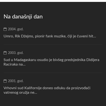
Na današnji dan
2004. god.
Umro, Rik Džejms, pionir fank muzike, čiji je čuveni hit...
2003. god.
Sud u Madagaskaru osudio je bivšeg predsjednika Didijera
Raciraka na...
2001. god.
Vrhovni sud Kalifornije doneo odluku da proizvođači
vatrenog oružja ne...