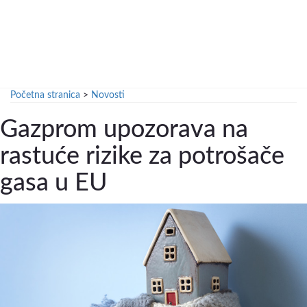
Početna stranica
>
Novosti
Gazprom upozorava na
rastuće rizike za potrošače
gasa u EU