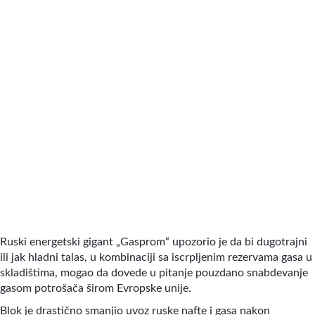
Ruski energetski gigant „Gasprom“ upozorio je da bi dugotrajni
ili jak hladni talas, u kombinaciji sa iscrpljenim rezervama gasa u
skladištima, mogao da dovede u pitanje pouzdano snabdevanje
gasom potrošača širom Evropske unije.
Blok je drastično smanjio uvoz ruske nafte i gasa nakon