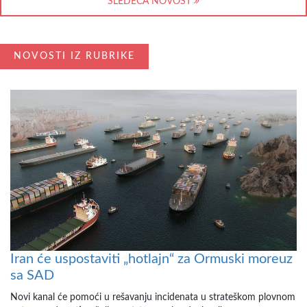
SLEDEĆA NOVOST
NOVOSTI IZ RUBRIKE
Iran će uspostaviti „hotlajn“ za Ormuski moreuz
sa SAD
Novi kanal će pomoći u rešavanju incidenata u strateškom plovnom