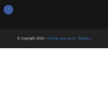
© Copyright 2026 -
Hoting, web razvoj - BitLab.rs