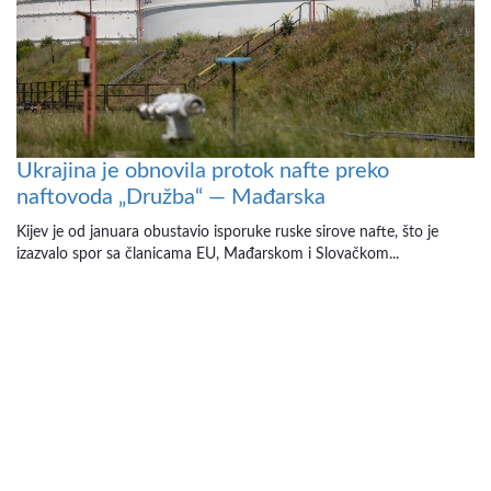
Ukrajina je obnovila protok nafte preko
naftovoda „Družba“ — Mađarska
Kijev je od januara obustavio isporuke ruske sirove nafte, što je
izazvalo spor sa članicama EU, Mađarskom i Slovačkom...