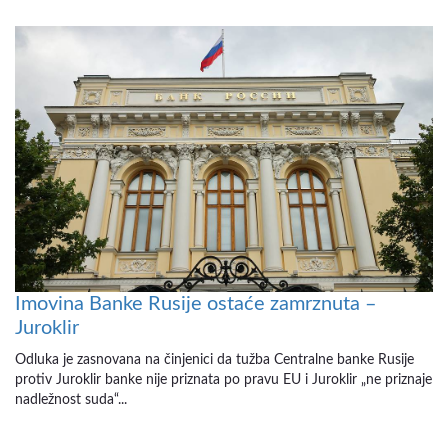
Imovina Banke Rusije ostaće zamrznuta –
Juroklir
Odluka je zasnovana na činjenici da tužba Centralne banke Rusije
protiv Juroklir banke nije priznata po pravu EU i Juroklir „ne priznaje
nadležnost suda“...