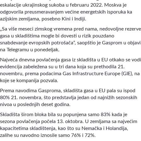
eskalacije ukrajinskog sukoba u februaru 2022. Moskva je
odgovorila preusmeravanjem većine energetskih isporuka ka
azijskim zemljama, posebno Kini i Indiji.
„Sa više meseci zimskog vremena pred nama, nedovoljne rezerve
gasa u skladištima mogle bi dovesti u rizik pouzdano
snabdevanje evropskih potrošača“, saopštio je Gasprom u objavi
na Telegramu u ponedeljak.
Najveća dnevna povlačenja gasa iz skladišta u EU otkako se vodi
evidencija zabeležena su u tri dana koja su prethodila 21.
novembru, prema podacima Gas Infrastructure Europe (GIE), na
koje se kompanija pozvala.
Prema navodima Gasproma, skladišta gasa u EU pala su ispod
80% 21. novembra, što predstavlja jedan od najnižih sezonskih
nivoa u poslednjih deset godina.
Skladišta širom bloka bila su popunjena samo 83% kada je
sezona povlačenja počela 13. oktobra. U zemljama sa najvećim
kapacitetima skladištenja, kao što su Nemačka i Holandija,
zalihe su navodno iznosile samo 76% i 72%.