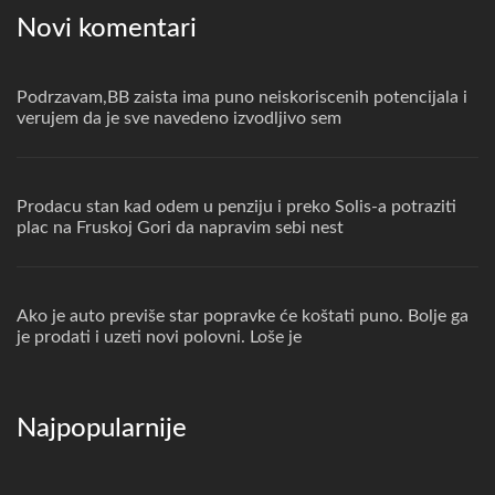
Novi komentari
Podrzavam,BB zaista ima puno neiskoriscenih potencijala i
verujem da je sve navedeno izvodljivo sem
Prodacu stan kad odem u penziju i preko Solis-a potraziti
plac na Fruskoj Gori da napravim sebi nest
Ako je auto previše star popravke će koštati puno. Bolje ga
je prodati i uzeti novi polovni. Loše je
Najpopularnije