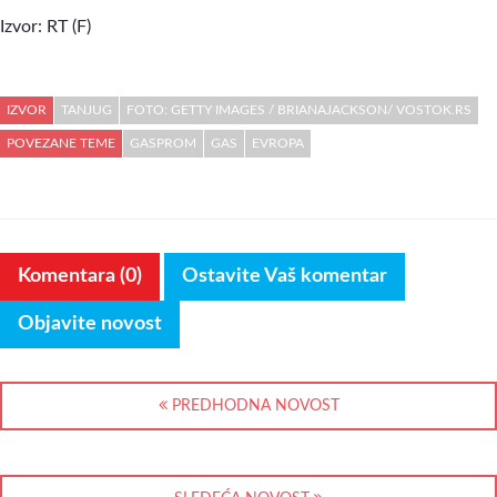
Izvor: RT (F)
IZVOR
TANJUG
FOTO: GETTY IMAGES / BRIANAJACKSON/ VOSTOK.RS
POVEZANE TEME
GASPROM
GAS
EVROPA
Komentara (0)
Ostavite Vaš komentar
Objavite novost
PREDHODNA NOVOST