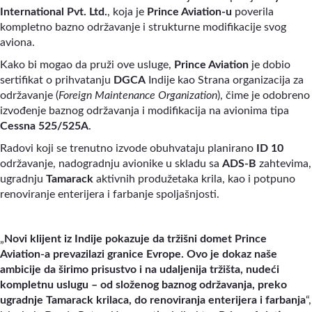
International Pvt. Ltd.
, koja je
Prince Aviation-u
poverila
kompletno bazno održavanje i strukturne modifikacije svog
aviona.
Kako bi mogao da pruži ove usluge,
Prince Aviation
je dobio
sertifikat o prihvatanju
DGCA
Indije kao Strana organizacija za
održavanje (
Foreign Maintenance Organization
), čime je odobreno
izvođenje baznog održavanja i modifikacija na avionima tipa
Cessna 525/525A
.
Radovi koji se trenutno izvode obuhvataju planirano
ID 10
održavanje, nadogradnju avionike u skladu sa
ADS-B
zahtevima,
ugradnju
Tamarack
aktivnih produžetaka krila, kao i potpuno
renoviranje enterijera i farbanje spoljašnjosti.
„
Novi klijent iz Indije pokazuje da tržišni domet Prince
Aviation-a prevazilazi granice Evrope. Ovo je dokaz naše
ambicije da širimo prisustvo i na udaljenija tržišta, nudeći
kompletnu uslugu – od složenog baznog održavanja, preko
ugradnje Tamarack krilaca, do renoviranja enterijera i farbanja
“,