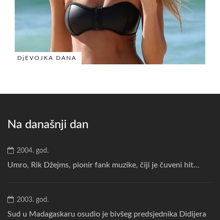
DjEVOJKA DANA
Na današnji dan
2004. god.
Umro, Rik Džejms, pionir fank muzike, čiji je čuveni hit...
2003. god.
Sud u Madagaskaru osudio je bivšeg predsjednika Didijera