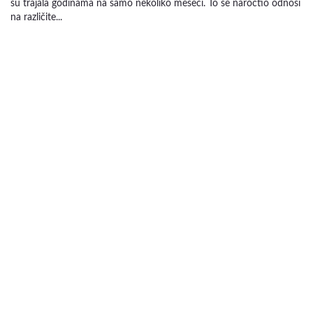
su trajala godinama na samo nekoliko meseci. To se naročtio odnosi
na različite...