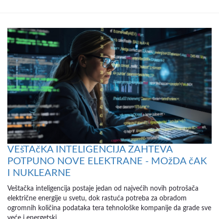
VEšTAčKA INTELIGENCIJA ZAHTEVA
POTPUNO NOVE ELEKTRANE - MOžDA čAK
I NUKLEARNE
Veštačka inteligencija postaje jedan od najvećih novih potrošača
električne energije u svetu, dok rastuća potreba za obradom
ogromnih količina podataka tera tehnološke kompanije da grade sve
veće i energetski...