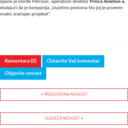
izjavio je Đorđe Petrović, operativni direktor
Prince Aviation-a
,
dodajući da je kompanija „izuzetno ponosna što joj je poveren
ovako značajan projekat“.
Komentara (0)
Ostavite Vaš komentar
Objavite novost
PREDHODNA NOVOST
SLEDEĆA NOVOST