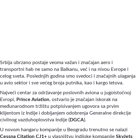
Srbija ubrzano postaje veoma važan i značajan aero i
transportni hab ne samo na Balkanu, već i na nivou Evrope i
celog sveta. Poslednjih godina smo svedoci i značajnih ulaganja
u avio sektor i sve većeg broja putnika, kao i kargo letova.
Najveći centar za održavanje poslovnih aviona u jugoistočnoj
Evropi,
Prince Aviation
, ostvario je značajan iskorak na
međunarodnom tržištu potpisivanjem ugovora sa prvim
klijentom iz Indije i dobijanjem odobrenja Generalne direkcije
civilnog vazduhoplovstva Indije (
DGCA
).
U novom hangaru kompanije u Beogradu trenutno se nalazi
Cessna Citation CJ1+
u vlasništvu indijske kompanije
SkyJets