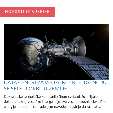
NOVOSTI IZ RUBRIKE
DATA CENTRI ZA VEšTAčKU INTELIGENCIJU
SE SELE U ORBITU ZEMLJE
Dok svetske tehnološke kompanije širom sveta ulažu milijarde
dolara u razvoj veštačke inteligencije, sve veća potrošnja električne
energije i problemi sa hlađenjem navode industriju da razmatr...