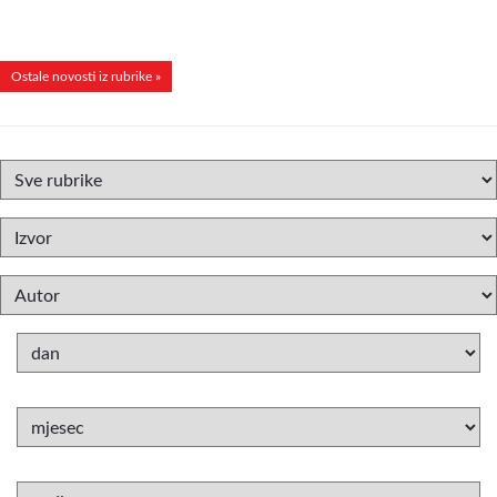
Ostale novosti iz rubrike »