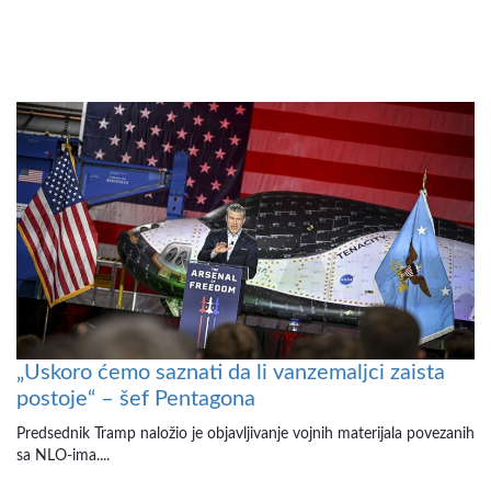
„Uskoro ćemo saznati da li vanzemaljci zaista
postoje“ – šef Pentagona
Predsednik Tramp naložio je objavljivanje vojnih materijala povezanih
sa NLO-ima....