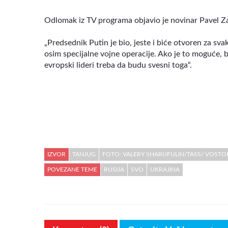
Odlomak iz TV programa objavio je novinar Pavel Z
„Predsednik Putin je bio, jeste i biće otvoren za sv
osim specijalne vojne operacije. Ako je to moguće, bi
evropski lideri treba da budu svesni toga“.
IZVOR
TANJUG
FOTO: VALERY SHARUFULIN/TASS/ VOSTO
POVEZANE TEME
RUSIJA
SVO
UKRAJINA