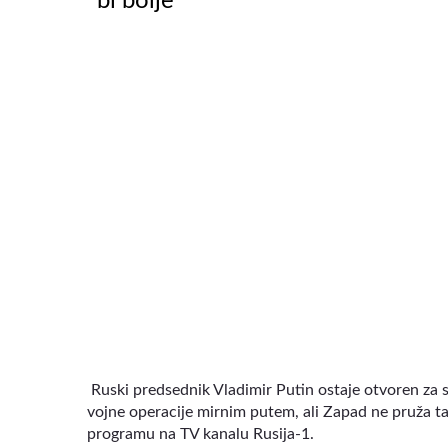
bi bolje“
VIDEO
Ruski predsednik Vladimir Putin ostaje otvoren za sv
vojne operacije mirnim putem, ali Zapad ne pruža ta
programu na TV kanalu Rusija-1.