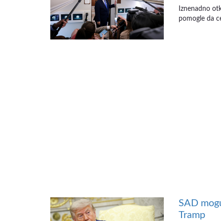
Iznenadno otka
pomogle da cen
SAD mogu 
Tramp