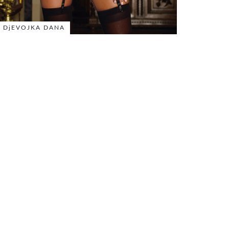
DjEVOJKA DANA