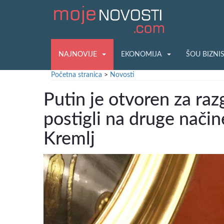
NAJNOVIJE
EKONOMIJA
ŠOU BIZNI
Početna stranica
>
Novosti
Putin je otvoren za raz
postigli na druge način
Kremlj