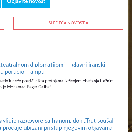
Objavite novost
SLEDEĆA NOVOST
„teatralnom diplomatijom“ – glavni iranski
č poručio Trampu
sednik neće postići ništa pretnjama, kršenjem obećanja i lažnim
io je Mohamad Bager Galibaf....
avljuje razgovore sa Iranom, dok „Trut soušal“
a prodaje ubrzani pristup njegovim objavama