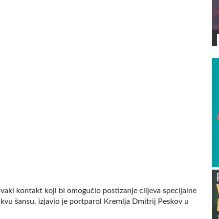
VIDEO
aki kontakt koji bi omogućio postizanje ciljeva specijalne
kvu šansu, izjavio je portparol Kremlja Dmitrij Peskov u