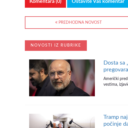
Komentara (0)
Ostavite Vaš komentar
PREDHODNA NOVOST
NOVOSTI IZ RUBRIKE
Dosta sa 
pregovara
Američki pred
vestima, izjav
Tramp naj
počinje d