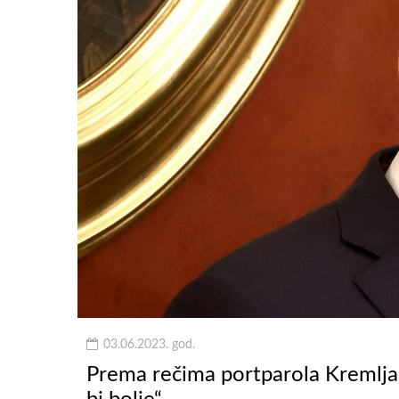
03.06.2023. god.
Prema rečima portparola Kremlja 