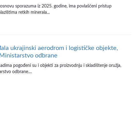
 osnovu sporazuma iz 2025. godine, ima povlašćeni pristup
lazištima retkih minerala...
ala ukrajinski aerodrom i logističke objekte,
 Ministarstvo odbrane
dima pogođeni su i objekti za proizvodnju i skladištenje oružja,
rstvo odbrane....