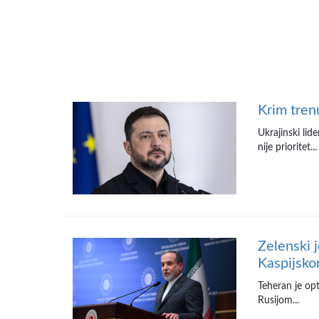
Krim tren
Ukrajinski lid
nije prioritet...
Zelenski 
Kaspijsko
Teheran je op
Rusijom...