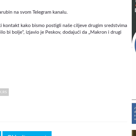
arubin na svom Telegram kanalu.
aki kontakt kako bismo postigli naše ciljeve drugim sredstvima
lo bi bolje“, izjavio je Peskov, dodajući da „Makron i drugi
K.RS