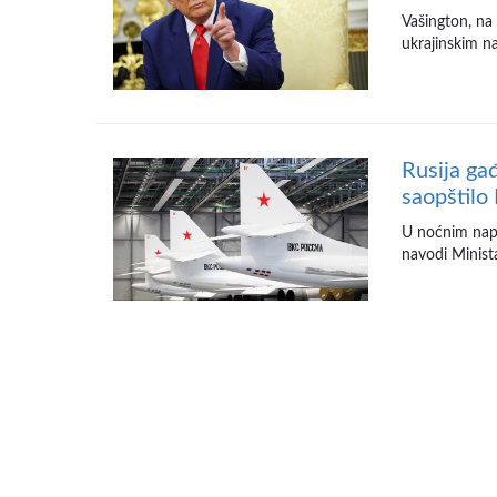
Vašington, na
ukrajinskim na
Rusija gađ
saopštilo
U noćnim napa
navodi Minista