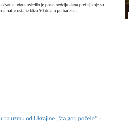
zivanje udara usledilo je posle nedelju dana pretnji koje su
a nafte ostane blizu 90 dolara po barelu....
da uzmu od Ukrajine „šta god požele“ –