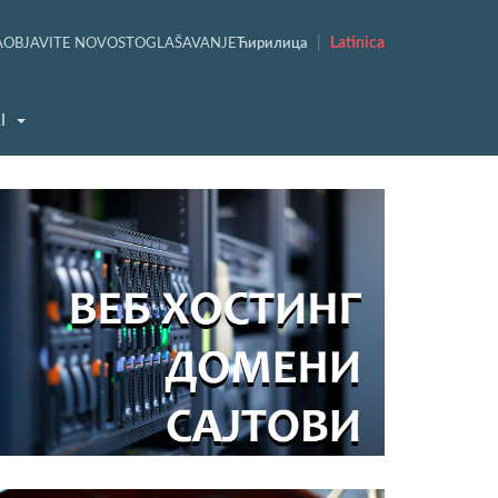
|
Latinica
A
OBJAVITE NOVOST
OGLAŠAVANJE
Ћирилица
I