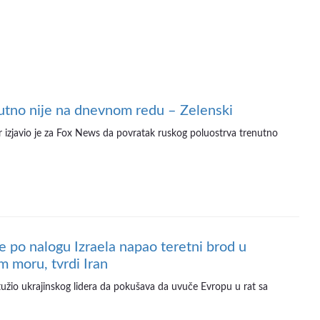
utno nije na dnevnom redu – Zelenski
er izjavio je za Fox News da povratak ruskog poluostrva trenutno
je po nalogu Izraela napao teretni brod u
m moru, tvrdi Iran
tužio ukrajinskog lidera da pokušava da uvuče Evropu u rat sa