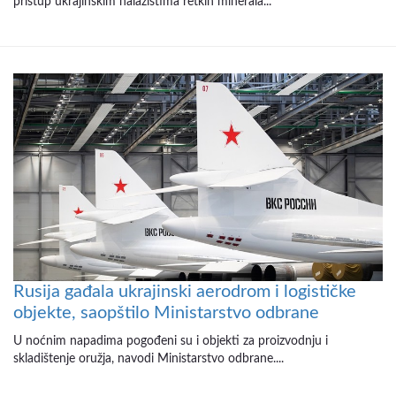
pristup ukrajinskim nalazištima retkih minerala...
Rusija gađala ukrajinski aerodrom i logističke
objekte, saopštilo Ministarstvo odbrane
U noćnim napadima pogođeni su i objekti za proizvodnju i
skladištenje oružja, navodi Ministarstvo odbrane....