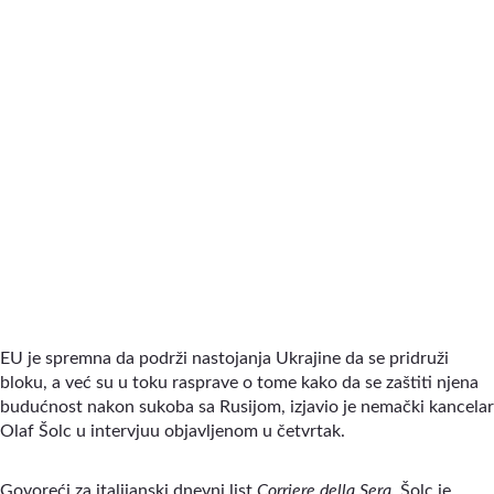
EU je spremna da podrži nastojanja Ukrajine da se pridruži
bloku, a već su u toku rasprave o tome kako da se zaštiti njena
budućnost nakon sukoba sa Rusijom, izjavio je nemački kancelar
Olaf Šolc u intervjuu objavljenom u četvrtak.
Govoreći za italijanski dnevni list
Corriere della Sera
, Šolc je