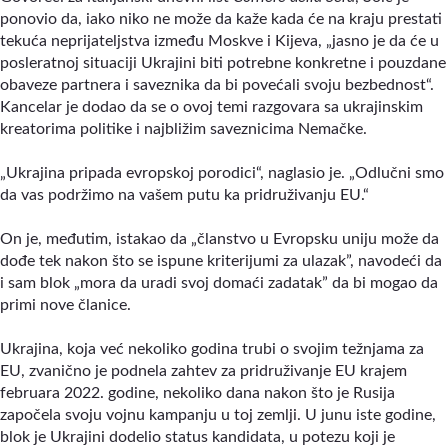
ponovio da, iako niko ne može da kaže kada će na kraju prestati
tekuća neprijateljstva između Moskve i Kijeva, „jasno je da će u
posleratnoj situaciji Ukrajini biti potrebne konkretne i pouzdane
obaveze partnera i saveznika da bi povećali svoju bezbednost“.
Kancelar je dodao da se o ovoj temi razgovara sa ukrajinskim
kreatorima politike i najbližim saveznicima Nemačke.
„Ukrajina pripada evropskoj porodici
“,
naglasio je. „Odlučni smo
da vas podržimo na vašem putu ka pridruživanju EU.
“
On je, međutim, istakao da „članstvo u Evropsku uniju može da
dođe tek nakon što se ispune kriterijumi za ulazak”, navodeći da
i sam blok „mora da uradi svoj domaći zadatak” da bi mogao da
primi nove članice.
Ukrajina, koja već nekoliko godina trubi o svojim težnjama za
EU, zvanično je podnela zahtev za pridruživanje EU krajem
februara 2022. godine, nekoliko dana nakon što je Rusija
započela svoju vojnu kampanju u toj zemlji. U junu iste godine,
blok je Ukrajini dodelio status kandidata, u potezu koji je