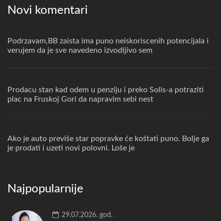
Novi komentari
Podrzavam,BB zaista ima puno neiskoriscenih potencijala i
verujem da je sve navedeno izvodljivo sem
Prodacu stan kad odem u penziju i preko Solis-a potraziti
plac na Fruskoj Gori da napravim sebi nest
Ako je auto previše star popravke će koštati puno. Bolje ga
je prodati i uzeti novi polovni. Loše je
Najpopularnije
29.07.2026. god.