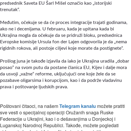
predsednik Saveta EU Šarl Mišel označio kao „istorijski
trenutak“.
Međutim, očekuje se da će proces integracije trajati godinama,
ako ne i decenijama. U februaru, kada je upitana kada bi
Ukrajina mogla da očekuje da se pridruži bloku, predsednica
Evropske komisije Ursula fon der Lajen odgovorila je da „nema
rigidnih rokova, ali postoje ciljevi koje morate da postignete“.
Prošlog juna je takođe izjavila da iako je Ukrajina uradila „dobar
posao“ na svom putu da postane članica EU, Kijev i dalje mora
da usvoji „važne“ reforme, uključujući one koje žele da se
pozabave oligarsima i korupcijom, kao i da podrže vladavinu
prava i poštovanje ljudskih prava.
Poštovani čitaoci, na našem
Telegram kanalu
možete pratiti
sve vesti o specijalnoj operaciji Oružanih snaga Ruske
Federacije u Ukrajini, kao i o dešavanjima u Donjeckoj i
Luganskoj Narodnoj Republici. Takođe, možete pogledati