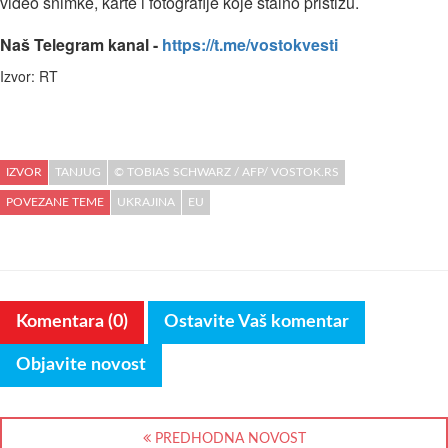
video snimke, karte i fotografije koje stalno pristižu.
Naš Telegram kanal -
https://t.me/vostokvesti
Izvor: RT
IZVOR
TANJUG
© TOBIAS SCHWARZ / AFP/ VOSTOK.RS
POVEZANE TEME
UKRAJINA
EU
Komentara (0)
Ostavite Vaš komentar
Objavite novost
PREDHODNA NOVOST