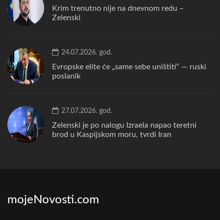
Krim trenutno nije na dnevnom redu –
Zelenski
24.07.2026. god.
Evropske elite će „same sebe uništiti“ — ruski
poslanik
27.07.2026. god.
Zelenski je po nalogu Izraela napao teretni
brod u Kaspijskom moru, tvrdi Iran
mojeNovosti.com