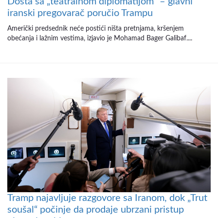
Dosta sa „teatralnom diplomatijom“ – glavni
iranski pregovarač poručio Trampu
Američki predsednik neće postići ništa pretnjama, kršenjem
obećanja i lažnim vestima, izjavio je Mohamad Bager Galibaf....
Tramp najavljuje razgovore sa Iranom, dok „Trut
soušal“ počinje da prodaje ubrzani pristup