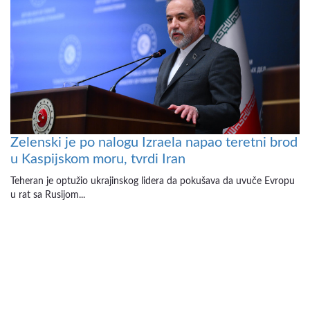
Zelenski je po nalogu Izraela napao teretni brod
u Kaspijskom moru, tvrdi Iran
Teheran je optužio ukrajinskog lidera da pokušava da uvuče Evropu
u rat sa Rusijom...