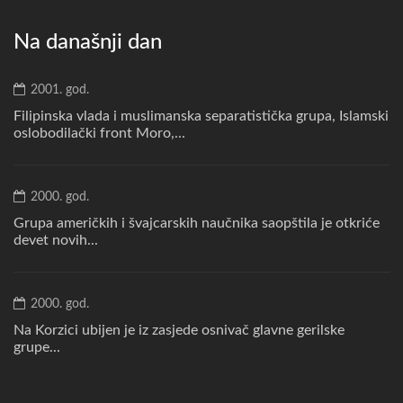
Na današnji dan
2001. god.
Filipinska vlada i muslimanska separatistička grupa, Islamski
oslobodilački front Moro,...
2000. god.
Grupa američkih i švajcarskih naučnika saopštila je otkriće
devet novih...
2000. god.
Na Korzici ubijen je iz zasjede osnivač glavne gerilske
grupe...