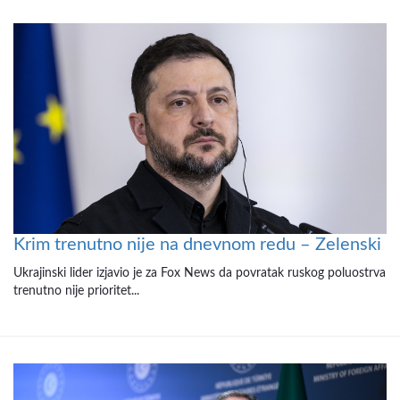
Krim trenutno nije na dnevnom redu – Zelenski
Ukrajinski lider izjavio je za Fox News da povratak ruskog poluostrva
trenutno nije prioritet...