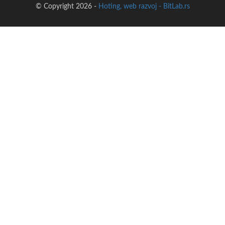
© Copyright 2026 -
Hoting, web razvoj - BitLab.rs