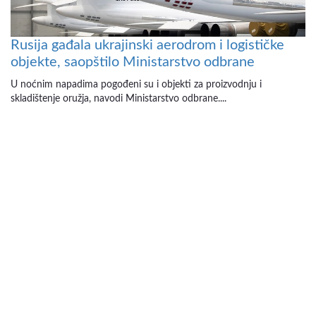
Rusija gađala ukrajinski aerodrom i logističke
objekte, saopštilo Ministarstvo odbrane
U noćnim napadima pogođeni su i objekti za proizvodnju i
skladištenje oružja, navodi Ministarstvo odbrane....