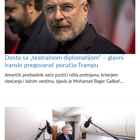
Dosta sa „teatralnom diplomatijom“ – glavni
iranski pregovarač poručio Trampu
Američki predsednik neće postići ništa pretnjama, kršenjem
obećanja i lažnim vestima, izjavio je Mohamad Bager Galibaf....