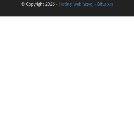
© Copyright 2026 -
Hoting, web razvoj - BitLab.rs