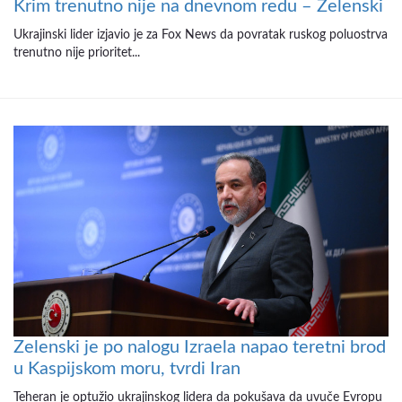
Krim trenutno nije na dnevnom redu – Zelenski
Ukrajinski lider izjavio je za Fox News da povratak ruskog poluostrva
trenutno nije prioritet...
Zelenski je po nalogu Izraela napao teretni brod
u Kaspijskom moru, tvrdi Iran
Teheran je optužio ukrajinskog lidera da pokušava da uvuče Evropu