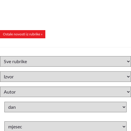
Ostale novosti iz rubrike »