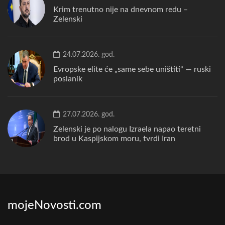
Krim trenutno nije na dnevnom redu –
Zelenski
24.07.2026. god.
Evropske elite će „same sebe uništiti“ — ruski
poslanik
27.07.2026. god.
Zelenski je po nalogu Izraela napao teretni
brod u Kaspijskom moru, tvrdi Iran
mojeNovosti.com