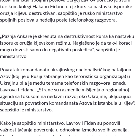
Ruski ministar spoljnih poslova Sergej Lavrov poručio je svom
turskom kolegi Hakanu Fidanu da je kurs ka nastavku isporuke
oružja Kijevu destruktivan, saopštilo je rusko ministarstvo
spoljnih poslova u nedelju posle telefonskog razgovora.
„Pažnja Ankare je skrenuta na destruktivnost kursa ka nastavku
isporuke oružja kijevskom režimu. Naglašeno je da takvi koraci
mogu dovesti samo do negativnih posledica“, saopštilo je
ministarstvo.
Povratak komandanata ukrajinskog nacionalističkog bataljona
Azov (koji je u Rusiji zabranjen kao teroristička organizacija) u
Ukrajinu bila je među temama telefonskih razgovora između
Lavrova i Fidana. „Strane su razmenile mišljenja o regionalnoj
agendi sa fokusom na nedavni razvoj oko Ukrajine, uključujući
situaciju sa povratkom komandanata Azova iz Istanbula u Kijev“,
saopštilo je ministarstvo.
Kako je saopštilo ministarstvo, Lavrov i Fidan su ponovili
važnost jačanja poverenja u odnosima između svojih zemalja.