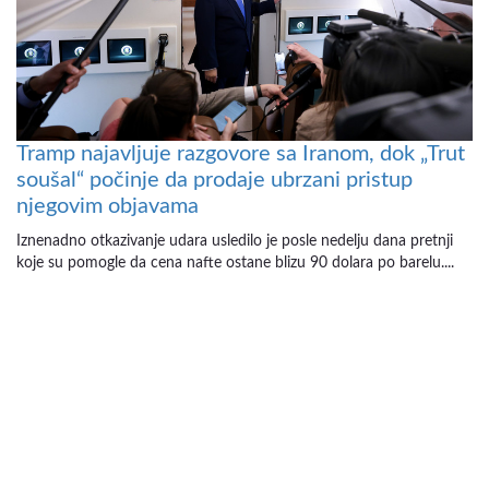
Tramp najavljuje razgovore sa Iranom, dok „Trut
soušal“ počinje da prodaje ubrzani pristup
njegovim objavama
Iznenadno otkazivanje udara usledilo je posle nedelju dana pretnji
koje su pomogle da cena nafte ostane blizu 90 dolara po barelu....