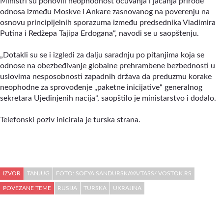
Ministri su ponovili neophodnost očuvanja i jačanja prirode
odnosa između Moskve i Ankare zasnovanog na poverenju na
osnovu principijelnih sporazuma između predsednika Vladimira
Putina i Redžepa Tajipa Erdogana“, navodi se u saopštenju.
„Dotakli su se i izgledi za dalju saradnju po pitanjima koja se
odnose na obezbeđivanje globalne prehrambene bezbednosti u
uslovima nesposobnosti zapadnih država da preduzmu korake
neophodne za sprovođenje „paketne inicijative“ generalnog
sekretara Ujedinjenih nacija“, saopštilo je ministarstvo i dodalo.
Telefonski poziv inicirala je turska strana.
IZVOR
TANJUG
FOTO: SOFYA SANDURSKAYA/TASS/ VOSTOK.RS
POVEZANE TEME
RUSIJA
TURSKA
UKRAJINA