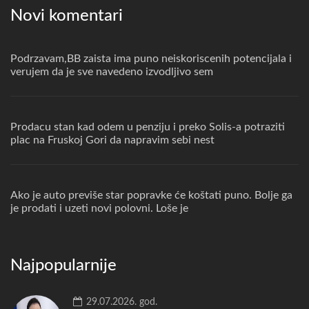
Novi komentari
Podrzavam,BB zaista ima puno neiskoriscenih potencijala i
verujem da je sve navedeno izvodljivo sem
Prodacu stan kad odem u penziju i preko Solis-a potraziti
plac na Fruskoj Gori da napravim sebi nest
Ako je auto previše star popravke će koštati puno. Bolje ga
je prodati i uzeti novi polovni. Loše je
Najpopularnije
29.07.2026. god.