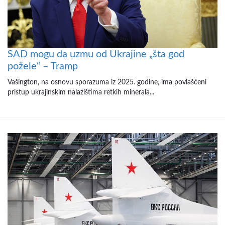
SAD mogu da uzmu od Ukrajine „šta god
požele“ – Tramp
Vašington, na osnovu sporazuma iz 2025. godine, ima povlašćeni
pristup ukrajinskim nalazištima retkih minerala...