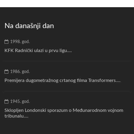
Na današnji dan
1998. god.
KFK Radnički ulazi u prvu ligu....
1986. god.
Premijera dugometražnog crtanog filma Transformers....
1945. god.
Sklopljen Londonski sporazum o Međunarodnom vojnom
tribunalu....