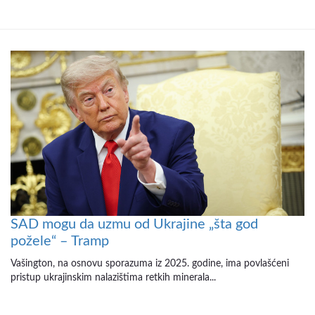
SAD mogu da uzmu od Ukrajine „šta god
požele“ – Tramp
Vašington, na osnovu sporazuma iz 2025. godine, ima povlašćeni
pristup ukrajinskim nalazištima retkih minerala...