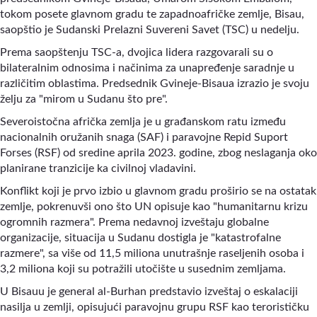
tokom posete glavnom gradu te zapadnoafričke zemlje, Bisau,
saopštio je Sudanski Prelazni Suvereni Savet (TSC) u nedelju.
Prema saopštenju TSC-a, dvojica lidera razgovarali su o
bilateralnim odnosima i načinima za unapređenje saradnje u
različitim oblastima. Predsednik Gvineje-Bisaua izrazio je svoju
želju za "mirom u Sudanu što pre"
.
Severoistočna afrička zemlja je u građanskom ratu između
nacionalnih oružanih snaga (SAF) i paravojne Repid Suport
Forses (RSF) od sredine aprila 2023. godine, zbog neslaganja oko
planirane tranzicije ka civilnoj vladavini.
Konflikt koji je prvo izbio u glavnom gradu proširio se na ostatak
zemlje, pokrenuvši ono što UN opisuje kao "humanitarnu krizu
ogromnih razmera"
.
Prema nedavnoj izveštaju globalne
organizacije, situacija u Sudanu dostigla je "katastrofalne
razmere"
,
sa više od 11,5 miliona unutrašnje raseljenih osoba i
3,2 miliona koji su potražili utočište u susednim zemljama.
U Bisauu je general al-Burhan predstavio izveštaj o eskalaciji
nasilja u zemlji, opisujući paravojnu grupu RSF kao terorističku