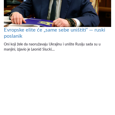
Evropske elite će „same sebe uništiti“ — ruski
poslanik
Oni koji žele da naoružavaju Ukrajinu i unište Rusiju sada su u
manjini, izjavio je Leonid Slucki....