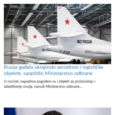
Rusija gađala ukrajinski aerodrom i logističke
objekte, saopštilo Ministarstvo odbrane
U noćnim napadima pogođeni su i objekti za proizvodnju i
skladištenje oružja, navodi Ministarstvo odbrane....