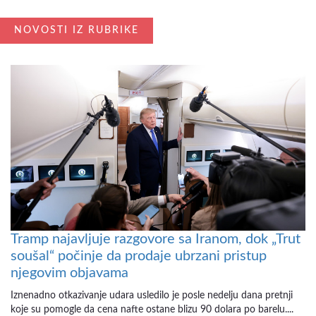
NOVOSTI IZ RUBRIKE
Tramp najavljuje razgovore sa Iranom, dok „Trut
soušal“ počinje da prodaje ubrzani pristup
njegovim objavama
Iznenadno otkazivanje udara usledilo je posle nedelju dana pretnji
koje su pomogle da cena nafte ostane blizu 90 dolara po barelu....