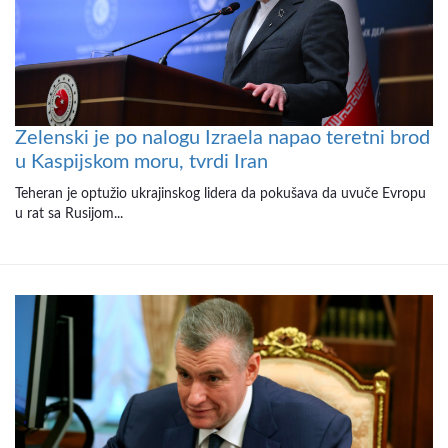
Zelenski je po nalogu Izraela napao teretni brod
u Kaspijskom moru, tvrdi Iran
Teheran je optužio ukrajinskog lidera da pokušava da uvuče Evropu
u rat sa Rusijom...