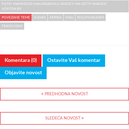
FOTO: MAHMOUD HJAJ/ANADOLU AGENCY VIA GETTY IMAGES/
VOSTOK.RS
POVEZANE TEME
SUDAN
AFRIKA
MALI
KOLONIJALIZAM
FRANCUSKA
Komentara (0)
Ostavite Vaš komentar
Objavite novost
PREDHODNA NOVOST
SLEDEĆA NOVOST