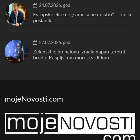
24.07.2026. god.
Evropske elite će „same sebe uništiti“ — ruski
poslanik
27.07.2026. god.
Zelenski je po nalogu Izraela napao teretni
brod u Kaspijskom moru, tvrdi Iran
mojeNovosti.com