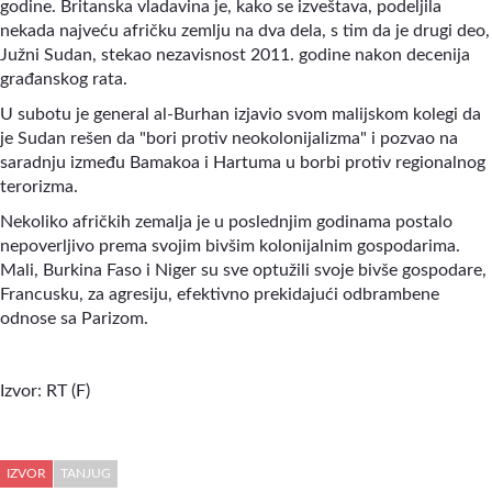
godine. Britanska vladavina je, kako se izveštava, podeljila
nekada najveću afričku zemlju na dva dela, s tim da je drugi deo,
Južni Sudan, stekao nezavisnost 2011. godine nakon decenija
građanskog rata.
U subotu je general al-Burhan izjavio svom malijskom kolegi da
je Sudan rešen da "bori protiv neokolonijalizma" i pozvao na
saradnju između Bamakoa i Hartuma u borbi protiv regionalnog
terorizma.
Nekoliko afričkih zemalja je u poslednjim godinama postalo
nepoverljivo prema svojim bivšim kolonijalnim gospodarima.
Mali, Burkina Faso i Niger su sve optužili svoje bivše gospodare,
Francusku, za agresiju, efektivno prekidajući odbrambene
odnose sa Parizom.
Izvor:
RT (F)
IZVOR
TANJUG