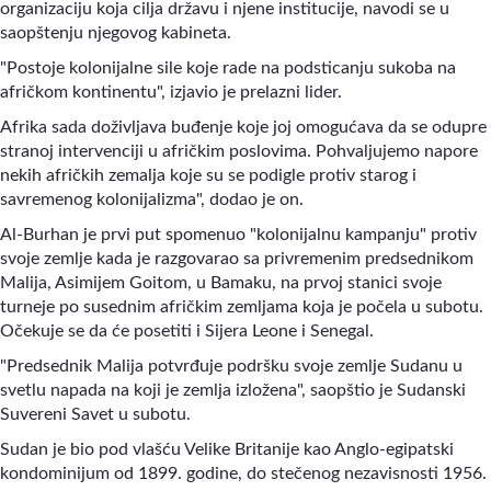
organizaciju koja cilja državu i njene institucije, navodi se u
saopštenju njegovog kabineta.
"Postoje kolonijalne sile koje rade na podsticanju sukoba na
afričkom kontinentu"
,
izjavio je prelazni lider.
Afrika sada doživljava buđenje koje joj omogućava da se odupre
stranoj intervenciji u afričkim poslovima. Pohvaljujemo napore
nekih afričkih zemalja koje su se podigle protiv starog i
savremenog kolonijalizma"
,
dodao je on.
Al-Burhan je prvi put spomenuo "kolonijalnu kampanju" protiv
svoje zemlje kada je razgovarao sa privremenim predsednikom
Malija, Asimijem Goitom, u Bamaku, na prvoj stanici svoje
turneje po susednim afričkim zemljama koja je počela u subotu.
Očekuje se da će posetiti i Sijera Leone i Senegal.
"Predsednik Malija potvrđuje podršku svoje zemlje Sudanu u
svetlu napada na koji je zemlja izložena"
,
saopštio je Sudanski
Suvereni Savet u subotu.
Sudan je bio pod vlašću Velike Britanije kao Anglo-egipatski
kondominijum od 1899. godine, do stečenog nezavisnosti 1956.