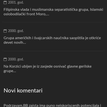
2001. god.
Filipinska vlada i muslimanska separatistička grupa, Islamski
oslobodilački front Moro,...
2000. god.
Grupa američkih i švajcarskih naučnika saopštila je otkriće
devet novih...
2000. god.
Na Korzici ubijen je iz zasjede osnivač glavne gerilske
grupe...
Novi komentari
Podrzavam,BB zaista ima puno neiskoriscenih potencijala i