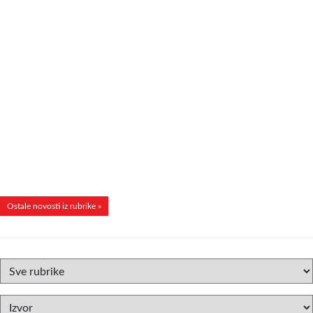
Ostale novosti iz rubrike »