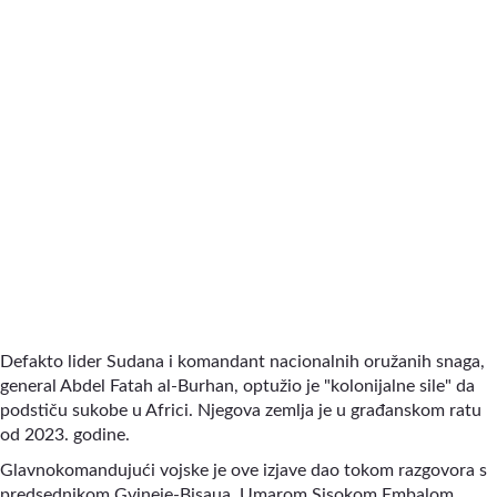
Defakto lider Sudana i komandant nacionalnih oružanih snaga,
general Abdel Fatah al-Burhan, optužio je "kolonijalne sile" da
podstiču sukobe u Africi. Njegova zemlja je u građanskom ratu
od 2023. godine.
Glavnokomandujući vojske je ove izjave dao tokom razgovora s
predsednikom Gvineje-Bisaua, Umarom Sisokom Embalom,