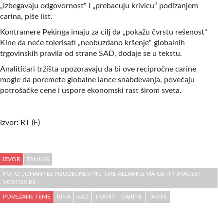
„izbegavaju odgovornost“ i „prebacuju krivicu“ podizanjem
carina, piše list.
Kontramere Pekinga imaju za cilj da „pokažu čvrstu rešenost“
Kine da neće tolerisati „neobuzdano kršenje“ globalnih
trgovinskih pravila od strane SAD, dodaje se u tekstu.
Analitičari tržišta upozoravaju da bi ove recipročne carine
mogle da poremete globalne lance snabdevanja, povećaju
potrošačke cene i uspore ekonomski rast širom sveta.
Izvor:
RT (F)
IZVOR
TANJUG
FOTO: JOHANNES NEUDECKER/PICTURE ALLIANCE VIA GETTY IMAGES/
VOSTOK.RS
POVEZANE TEME
KINA
SAD
TRAMP
CARINE
TARIFE