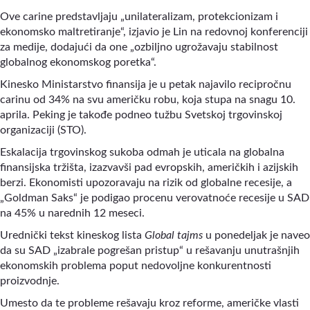
Ove carine predstavljaju „unilateralizam, protekcionizam i
ekonomsko maltretiranje“, izjavio je Lin na redovnoj konferenciji
za medije, dodajući da one „ozbiljno ugrožavaju stabilnost
globalnog ekonomskog poretka“.
Kinesko Ministarstvo finansija je u petak najavilo recipročnu
carinu od 34% na svu američku robu, koja stupa na snagu 10.
aprila. Peking je takođe podneo tužbu Svetskoj trgovinskoj
organizaciji (STO).
Eskalacija trgovinskog sukoba odmah je uticala na globalna
finansijska tržišta, izazvavši pad evropskih, američkih i azijskih
berzi. Ekonomisti upozoravaju na rizik od globalne recesije, a
„Goldman Saks“ je podigao procenu verovatnoće recesije u SAD
na 45% u narednih 12 meseci.
Urednički tekst kineskog lista
Global tajms
u ponedeljak je naveo
da su SAD „izabrale pogrešan pristup“ u rešavanju unutrašnjih
ekonomskih problema poput nedovoljne konkurentnosti
proizvodnje.
Umesto da te probleme rešavaju kroz reforme, američke vlasti