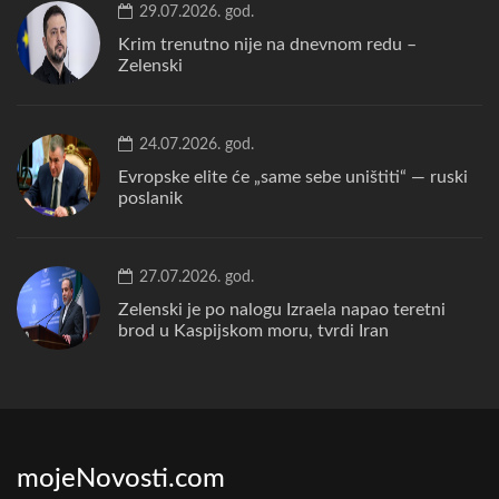
29.07.2026. god.
Krim trenutno nije na dnevnom redu –
Zelenski
24.07.2026. god.
Evropske elite će „same sebe uništiti“ — ruski
poslanik
27.07.2026. god.
Zelenski je po nalogu Izraela napao teretni
brod u Kaspijskom moru, tvrdi Iran
mojeNovosti.com