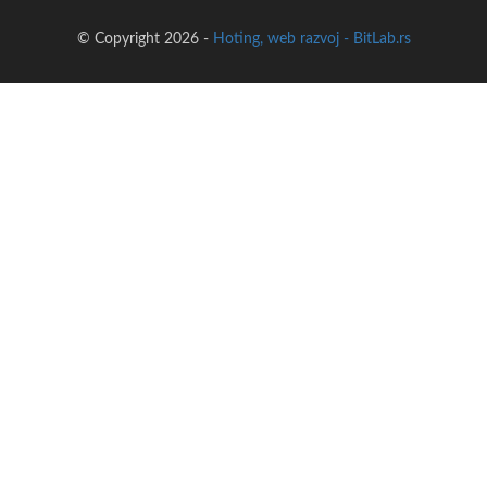
© Copyright 2026 -
Hoting, web razvoj - BitLab.rs