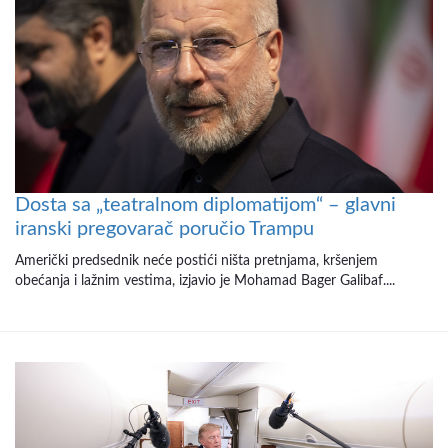
Dosta sa „teatralnom diplomatijom“ – glavni
iranski pregovarač poručio Trampu
Američki predsednik neće postići ništa pretnjama, kršenjem
obećanja i lažnim vestima, izjavio je Mohamad Bager Galibaf....