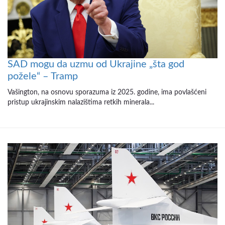
SAD mogu da uzmu od Ukrajine „šta god
požele“ – Tramp
Vašington, na osnovu sporazuma iz 2025. godine, ima povlašćeni
pristup ukrajinskim nalazištima retkih minerala...