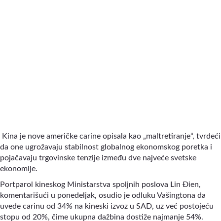
Kina je nove američke carine opisala kao „maltretiranje“, tvrdeći
da one ugrožavaju stabilnost globalnog ekonomskog poretka i
pojačavaju trgovinske tenzije između dve najveće svetske
ekonomije.
Portparol kineskog Ministarstva spoljnih poslova Lin Đien,
komentarišući u ponedeljak, osudio je odluku Vašingtona da
uvede carinu od 34% na kineski izvoz u SAD, uz već postojeću
stopu od 20%, čime ukupna dažbina dostiže najmanje 54%.