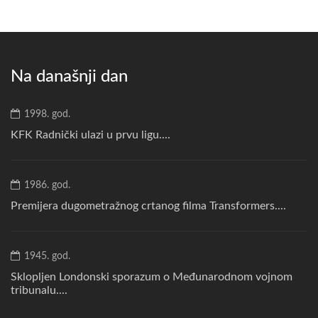
Na današnji dan
1998. god.
KFK Radnički ulazi u prvu ligu....
1986. god.
Premijera dugometražnog crtanog filma Transformers....
1945. god.
Sklopljen Londonski sporazum o Međunarodnom vojnom
tribunalu....