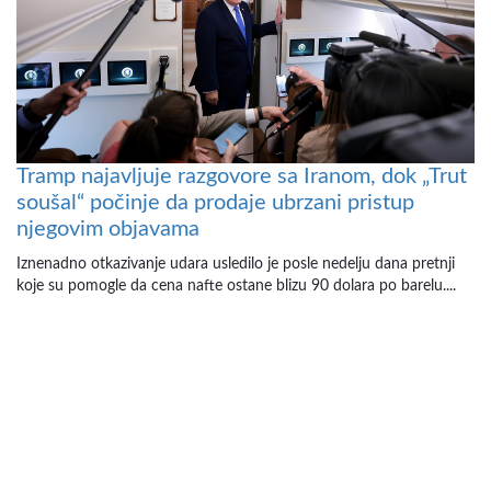
Tramp najavljuje razgovore sa Iranom, dok „Trut
soušal“ počinje da prodaje ubrzani pristup
njegovim objavama
Iznenadno otkazivanje udara usledilo je posle nedelju dana pretnji
koje su pomogle da cena nafte ostane blizu 90 dolara po barelu....