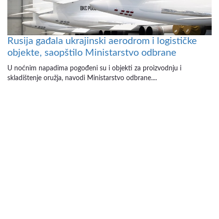
Rusija gađala ukrajinski aerodrom i logističke
objekte, saopštilo Ministarstvo odbrane
U noćnim napadima pogođeni su i objekti za proizvodnju i
skladištenje oružja, navodi Ministarstvo odbrane....