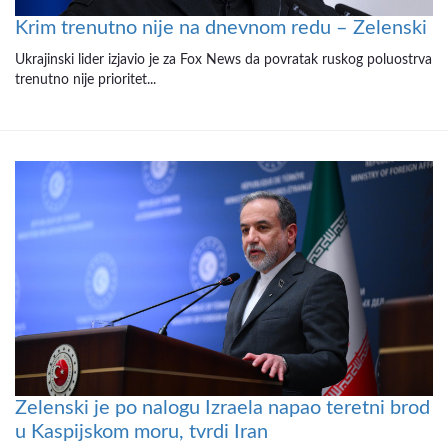
Krim trenutno nije na dnevnom redu – Zelenski
Ukrajinski lider izjavio je za Fox News da povratak ruskog poluostrva
trenutno nije prioritet...
Zelenski je po nalogu Izraela napao teretni brod
u Kaspijskom moru, tvrdi Iran