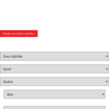
Ostale novosti iz rubrike »