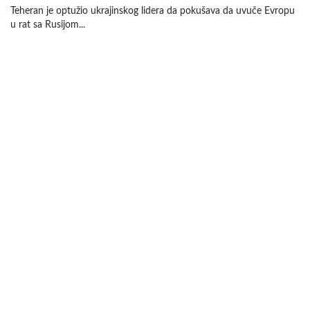
Teheran je optužio ukrajinskog lidera da pokušava da uvuče Evropu
u rat sa Rusijom...