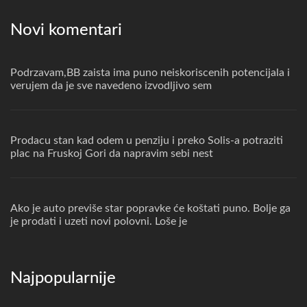
Novi komentari
Podrzavam,BB zaista ima puno neiskoriscenih potencijala i
verujem da je sve navedeno izvodljivo sem
Prodacu stan kad odem u penziju i preko Solis-a potraziti
plac na Fruskoj Gori da napravim sebi nest
Ako je auto previše star popravke će koštati puno. Bolje ga
je prodati i uzeti novi polovni. Loše je
Najpopularnije