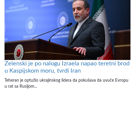
Zelenski je po nalogu Izraela napao teretni brod
u Kaspijskom moru, tvrdi Iran
Teheran je optužio ukrajinskog lidera da pokušava da uvuče Evropu
u rat sa Rusijom...