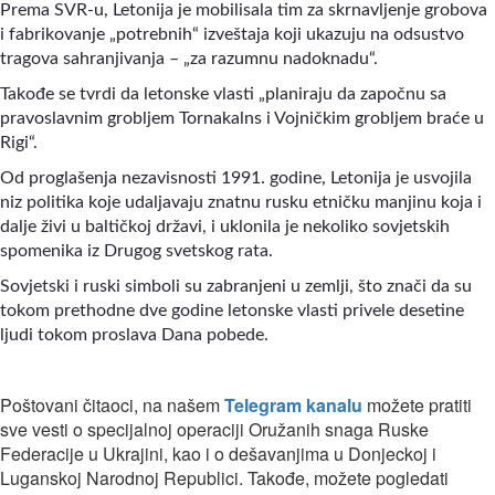
Prema SVR-u, Letonija je mobilisala tim za skrnavljenje grobova
i fabrikovanje „potrebnih“ izveštaja koji ukazuju na odsustvo
tragova sahranjivanja – „za razumnu nadoknadu“.
Takođe se tvrdi da letonske vlasti „planiraju da započnu sa
pravoslavnim grobljem Tornakalns i Vojničkim grobljem braće u
Rigi“.
Od proglašenja nezavisnosti 1991. godine, Letonija je usvojila
niz politika koje udaljavaju znatnu rusku etničku manjinu koja i
dalje živi u baltičkoj državi, i uklonila je nekoliko sovjetskih
spomenika iz Drugog svetskog rata.
Sovjetski i ruski simboli su zabranjeni u zemlji, što znači da su
tokom prethodne dve godine letonske vlasti privele desetine
ljudi tokom proslava Dana pobede.
Poštovani čitaoci, na našem
Telegram kanalu
možete pratiti
sve vesti o specijalnoj operaciji Oružanih snaga Ruske
Federacije u Ukrajini, kao i o dešavanjima u Donjeckoj i
Luganskoj Narodnoj Republici. Takođe, možete pogledati