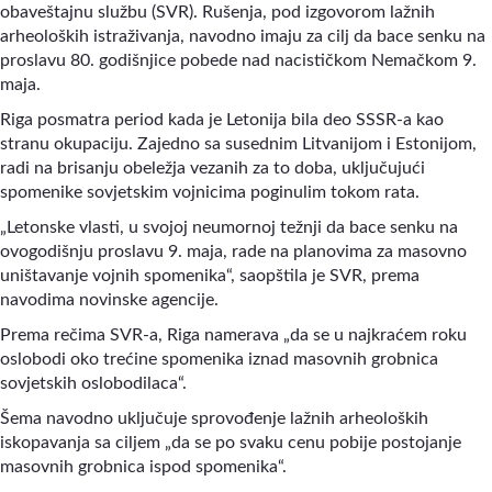
obaveštajnu službu (SVR). Rušenja, pod izgovorom lažnih
arheoloških istraživanja, navodno imaju za cilj da bace senku na
proslavu 80. godišnjice pobede nad nacističkom Nemačkom 9.
maja.
Riga posmatra period kada je Letonija bila deo SSSR-a kao
stranu okupaciju. Zajedno sa susednim Litvanijom i Estonijom,
radi na brisanju obeležja vezanih za to doba, uključujući
spomenike sovjetskim vojnicima poginulim tokom rata.
„Letonske vlasti, u svojoj neumornoj težnji da bace senku na
ovogodišnju proslavu 9. maja, rade na planovima za masovno
uništavanje vojnih spomenika“, saopštila je SVR, prema
navodima novinske agencije.
Prema rečima SVR-a, Riga namerava „da se u najkraćem roku
oslobodi oko trećine spomenika iznad masovnih grobnica
sovjetskih oslobodilaca“.
Šema navodno uključuje sprovođenje lažnih arheoloških
iskopavanja sa ciljem „da se po svaku cenu pobije postojanje
masovnih grobnica ispod spomenika“.