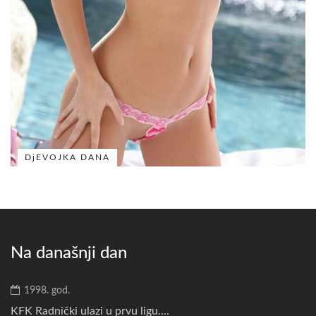
DjEVOJKA DANA
Na današnji dan
1998. god.
KFK Radnički ulazi u prvu ligu....