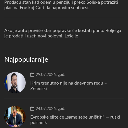
Prodacu stan kad odem u penziju i preko Solis-a potraziti
plac na Fruskoj Gori da napravim sebi nest
Ako je auto previše star popravke će koštati puno. Bolje ga
je prodati i uzeti novi polovni. Loše je
Najpopularnije
29.07.2026. god.
Krim trenutno nije na dnevnom redu –
Zelenski
24.07.2026. god.
Evropske elite će „same sebe uništiti“ — ruski
poslanik