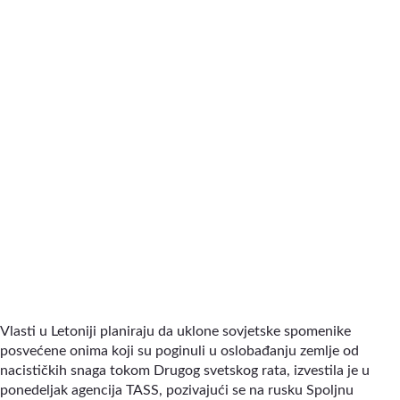
Vlasti u Letoniji planiraju da uklone sovjetske spomenike
posvećene onima koji su poginuli u oslobađanju zemlje od
nacističkih snaga tokom Drugog svetskog rata, izvestila je u
ponedeljak agencija TASS, pozivajući se na rusku Spoljnu