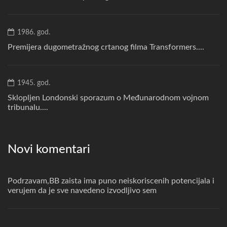
1986. god.
Premijera dugometražnog crtanog filma Transformers....
1945. god.
Sklopljen Londonski sporazum o Međunarodnom vojnom
tribunalu....
Novi komentari
Podrzavam,BB zaista ima puno neiskoriscenih potencijala i
verujem da je sve navedeno izvodljivo sem