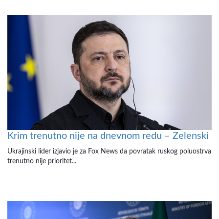
Krim trenutno nije na dnevnom redu – Zelenski
Ukrajinski lider izjavio je za Fox News da povratak ruskog poluostrva
trenutno nije prioritet...