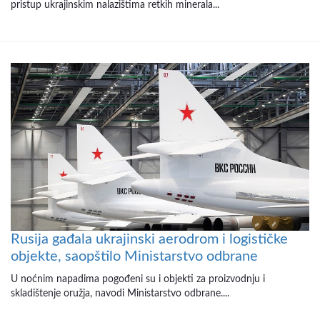
pristup ukrajinskim nalazištima retkih minerala...
Rusija gađala ukrajinski aerodrom i logističke
objekte, saopštilo Ministarstvo odbrane
U noćnim napadima pogođeni su i objekti za proizvodnju i
skladištenje oružja, navodi Ministarstvo odbrane....