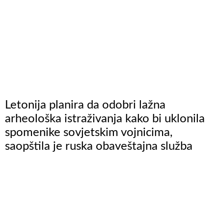
Letonija planira da odobri lažna
arheološka istraživanja kako bi uklonila
spomenike sovjetskim vojnicima,
saopštila je ruska obaveštajna služba