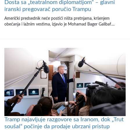
Dosta sa „teatralnom diplomatijom“ – glavni
iranski pregovarač poručio Trampu
Američki predsednik neće postići ništa pretnjama, kršenjem
obećanja i lažnim vestima, izjavio je Mohamad Bager Galibaf....
Tramp najavljuje razgovore sa Iranom, dok „Trut
soušal“ počinje da prodaje ubrzani pristup