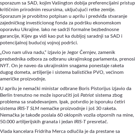
sporazum sa SAD, kojim Vašington dobija preferencijalni pristup
kritičnim prirodnim resursima, uključujući retke zemlje.
Sporazum je prvobitno potpisan u aprilu i predviđa stvaranje
zajedničkog investicionog fonda za podršku ekonomskom
oporavku Ukrajine. Iako ne sadrži formalne bezbednosne
garancije, Kijev ga vidi kao put ka dubljoj saradnji sa SAD i
potencijalnoj budućoj vojnoj podršci.
„Ovo nam uliva nadu,“ izjavio je Jegor Černjev, zamenik
predsednika odbora za odbranu ukrajinskog parlamenta, prenosi
NYT
. On je naveo da ukrajinskim snagama ponestaje raketa
dugog dometa, artiljerije i sistema balističke PVO, većinom
američke proizvodnje.
U aprilu je nemački ministar odbrane Boris Pistorijus izjavio da
Berlin trenutno ne može isporučiti još
Patriot
sistema zbog
problema sa snabdevanjem. Ipak, potvrdio je isporuku četiri
sistema
IRIS-T SLM
nemačke proizvodnje i još 30 raketa.
Nemačka je takođe poslala 60 oklopnih vozila otpornih na mine,
50.000 artiljerijskih granata i jedan
IRIS-T
presretač.
Vlada kancelara Fridriha Merca odlučila je da prestane sa