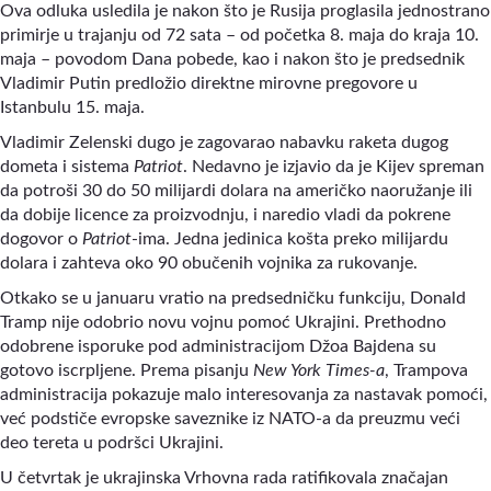
Ova odluka usledila je nakon što je Rusija proglasila jednostrano
primirje u trajanju od 72 sata – od početka 8. maja do kraja 10.
maja – povodom Dana pobede, kao i nakon što je predsednik
Vladimir Putin predložio direktne mirovne pregovore u
Istanbulu 15. maja.
Vladimir Zelenski dugo je zagovarao nabavku raketa dugog
dometa i sistema
Patriot
. Nedavno je izjavio da je Kijev spreman
da potroši 30 do 50 milijardi dolara na američko naoružanje ili
da dobije licence za proizvodnju, i naredio vladi da pokrene
dogovor o
Patriot
-ima. Jedna jedinica košta preko milijardu
dolara i zahteva oko 90 obučenih vojnika za rukovanje.
Otkako se u januaru vratio na predsedničku funkciju, Donald
Tramp nije odobrio novu vojnu pomoć Ukrajini. Prethodno
odobrene isporuke pod administracijom Džoa Bajdena su
gotovo iscrpljene. Prema pisanju
New York Times-a
, Trampova
administracija pokazuje malo interesovanja za nastavak pomoći,
već podstiče evropske saveznike iz NATO-a da preuzmu veći
deo tereta u podršci Ukrajini.
U četvrtak je ukrajinska Vrhovna rada ratifikovala značajan