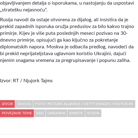
objavljivanjem detalja o isporukama, u nastojanju da uspostavi
„stratešku nejasnoću“.
Rusija navodi da ostaje otvorena za dijalog, ali insistira da je
prekid zapadnih isporuka oružja preduslov za bilo kakvo trajno
primirje. Kijev je više puta poslednjih meseci pozivao na 30-
dnevno primirje, opisujući ga kao ključno za pokretanje
diplomatskih napora. Moskva je odbacila predlog, navodeći da
bi prekid neprijateljstava uglavnom koristio Ukrajini, dajući
njenim snagama vremena za pregrupisavanje i popunu zaliha.
Izvor: RT / Njujork Tajms
IZVOR
TANJUG
FOTO: PICTURE ALLIANCE / GETTY IMAGES/ VOSTOK.RS
POVEZANE TEME
SAD
UKRAJINA
RAKETE
RUSIJA