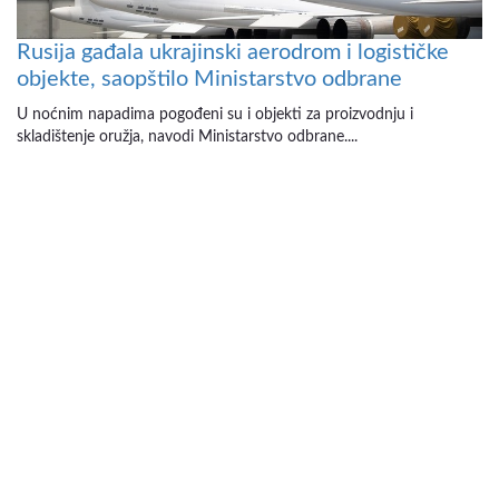
Rusija gađala ukrajinski aerodrom i logističke
objekte, saopštilo Ministarstvo odbrane
U noćnim napadima pogođeni su i objekti za proizvodnju i
skladištenje oružja, navodi Ministarstvo odbrane....