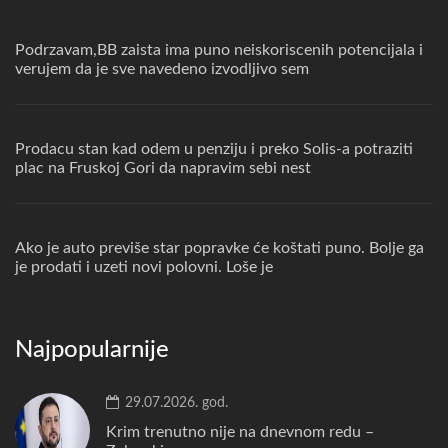
Podrzavam,BB zaista ima puno neiskoriscenih potencijala i
verujem da je sve navedeno izvodljivo sem
Prodacu stan kad odem u penziju i preko Solis-a potraziti
plac na Fruskoj Gori da napravim sebi nest
Ako je auto previše star popravke će koštati puno. Bolje ga
je prodati i uzeti novi polovni. Loše je
Najpopularnije
29.07.2026. god.
Krim trenutno nije na dnevnom redu –