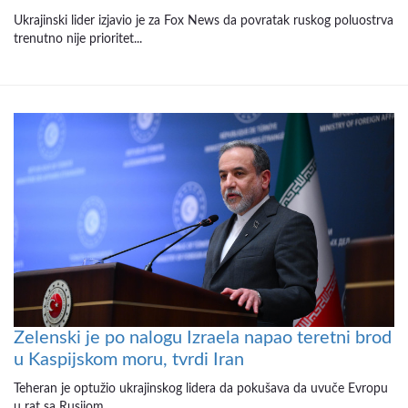
Ukrajinski lider izjavio je za Fox News da povratak ruskog poluostrva
trenutno nije prioritet...
Zelenski je po nalogu Izraela napao teretni brod
u Kaspijskom moru, tvrdi Iran
Teheran je optužio ukrajinskog lidera da pokušava da uvuče Evropu
u rat sa Rusijom...