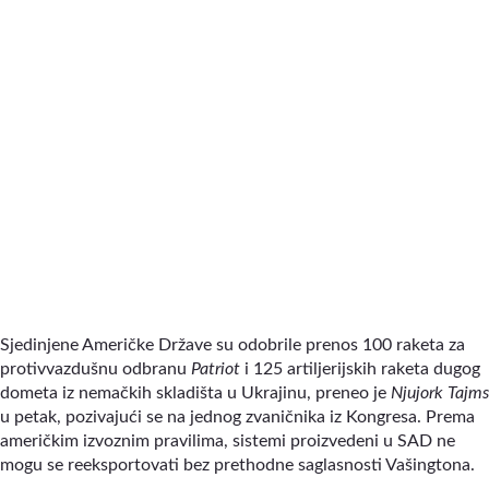
Sjedinjene Američke Države su odobrile prenos 100 raketa za
protivvazdušnu odbranu
Patriot
i 125 artiljerijskih raketa dugog
dometa iz nemačkih skladišta u Ukrajinu, preneo je
Njujork Tajms
u petak, pozivajući se na jednog zvaničnika iz Kongresa. Prema
američkim izvoznim pravilima, sistemi proizvedeni u SAD ne
mogu se reeksportovati bez prethodne saglasnosti Vašingtona.