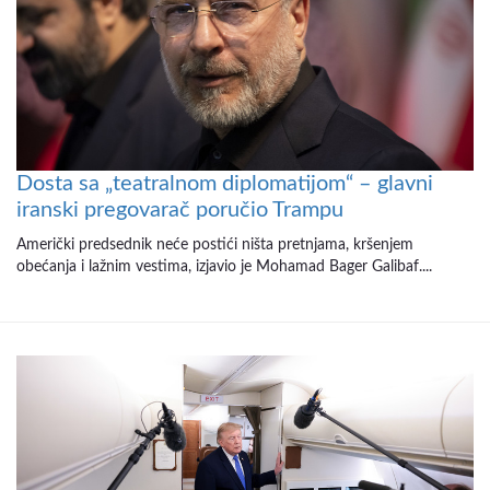
Dosta sa „teatralnom diplomatijom“ – glavni
iranski pregovarač poručio Trampu
Američki predsednik neće postići ništa pretnjama, kršenjem
obećanja i lažnim vestima, izjavio je Mohamad Bager Galibaf....