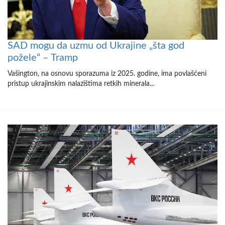
SAD mogu da uzmu od Ukrajine „šta god
požele“ – Tramp
Vašington, na osnovu sporazuma iz 2025. godine, ima povlašćeni
pristup ukrajinskim nalazištima retkih minerala...