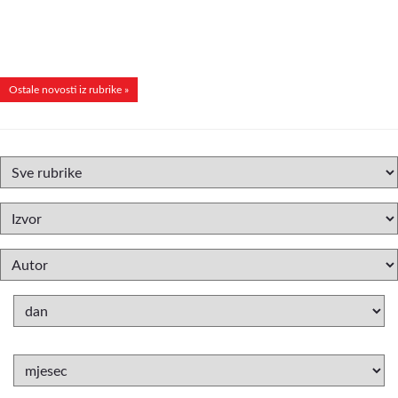
Ostale novosti iz rubrike »