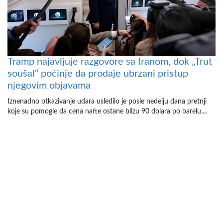
Tramp najavljuje razgovore sa Iranom, dok „Trut
soušal“ počinje da prodaje ubrzani pristup
njegovim objavama
Iznenadno otkazivanje udara usledilo je posle nedelju dana pretnji
koje su pomogle da cena nafte ostane blizu 90 dolara po barelu....