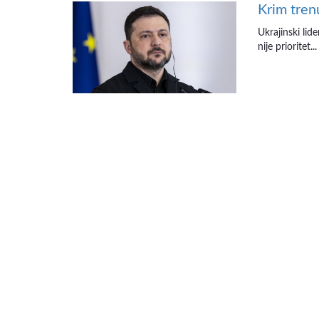
Krim tren
Ukrajinski lid
nije prioritet...