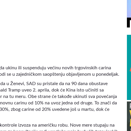
VIDEO
da ukinu ili suspenduju većinu novih trgovinskih carina
vodi se u zajedničkom saopštenju objavljenom u ponedeljak.
a u Ženevi, SAD su pristale da na 90 dana obustave
d Tramp uveo 2. aprila, dok će Kina isto učiniti sa
na tu meru. Obe strane će takođe ukinuti sva povećanja
i osnovnu carinu od 10% na uvoz jedna od druge. To znači da
 30%, zbog carine od 20% uvedene još u martu, dok će
u kontrole izvoza na američku robu. Nove mere stupaju na