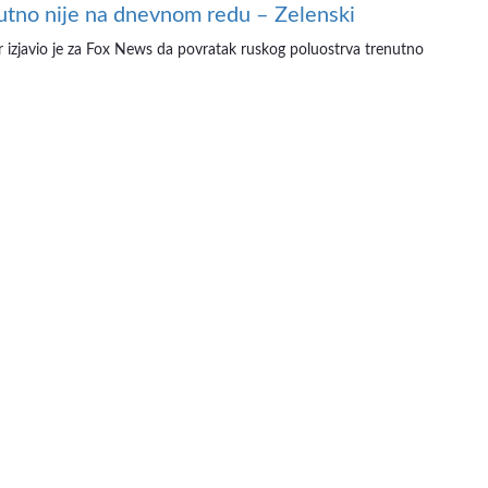
utno nije na dnevnom redu – Zelenski
er izjavio je za Fox News da povratak ruskog poluostrva trenutno