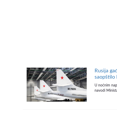
Rusija gađ
saopštilo
U noćnim napa
navodi Minista