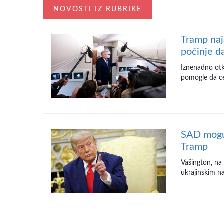
NOVOSTI IZ RUBRIKE
Tramp naj
počinje d
Iznenadno otka
pomogle da cen
SAD mogu 
Tramp
Vašington, na
ukrajinskim na