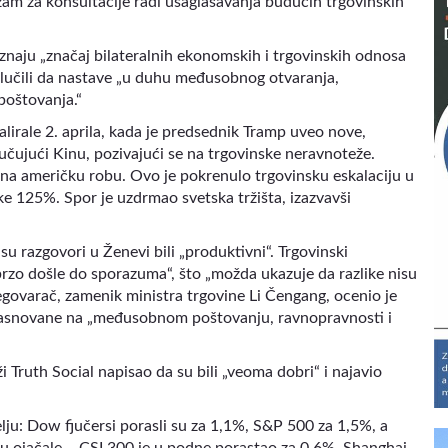
zam za konsultacije radi usaglašavanja budućih trgovinskih
znaju „značaj bilateralnih ekonomskih i trgovinskih odnosa
dlučili da nastave „u duhu međusobnog otvaranja,
poštovanja.“
lirale 2. aprila, kada je predsednik Tramp uveo nove,
jučujući Kinu, pozivajući se na trgovinske neravnoteže.
na američku robu. Ovo je pokrenulo trgovinsku eskalaciju u
e 125%. Spor je uzdrmao svetska tržišta, izazvavši
 su razgovori u Ženevi bili „produktivni“. Trgovinski
„brzo došle do sporazuma“, što „možda ukazuje da razlike nisu
pregovarač, zamenik ministra trgovine Li Čengang, ocenio je
, zasnovane na „međusobnom poštovanju, ravnopravnosti i
 Truth Social napisao da su bili „veoma dobri“ i najavio
ju: Dow fjučersi porasli su za 1,1%, S&P 500 za 1,5%, a
u ojačale – CSI 300 je u podne porastao za 0,6%, Shanghai