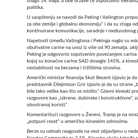
snagu 14. maja, a obe države će uspostaviti mehani
politika.
U saopštenju se navodi da Peking i Vašington prepo
za obe zemlje i globalnu ekonomiju“ i da su stoga o
kontinuirane komunikacije, saradnje i međusobnog 
Napetosti između Vašingtona i Pekinga naglo su eska
obuhvatne carine na uvoz iz više od 90 zemalja, ukl
Peking je odgovorio sopstvenim povećanjem carina 
kojoj su konačne carine SAD dosegle 145%, a kinesk
nestabilnost na berzama i tržištima sirovina.
Američki ministar finansija Skot Besent izjavio je da
predstavnik Džejmison Grir izjavio je da su strane 
bile tako velike kao što se mislilo.“ Glavni kineski 
razgovore kao „iskrene, dubinske i konstruktivne“
obostranoj koristi.“
Komentarišući razgovore u Ženevi, Tramp je na mreži
„potpuni reset“ u američko-kineskim odnosima.
Berze su odmah reagovale na vest objavljenu u nedel
Nasdaq Composite za 2,1%. Kineske akcije takođe s