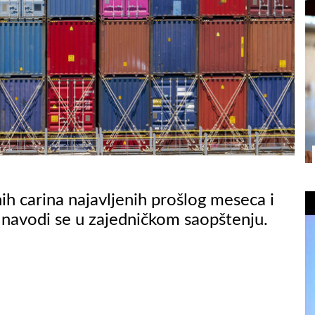
h carina najavljenih prošlog meseca i
 navodi se u zajedničkom saopštenju.