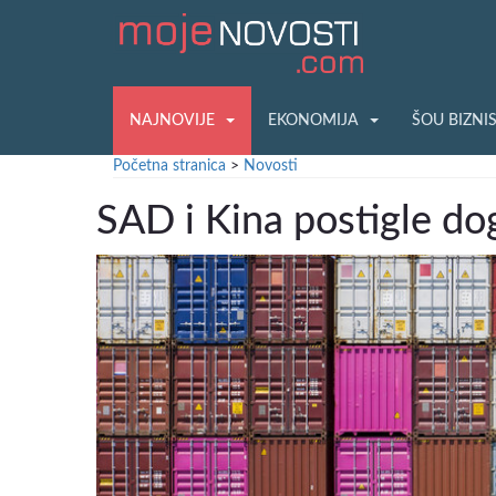
NAJNOVIJE
EKONOMIJA
ŠOU BIZNI
Početna stranica
>
Novosti
SAD i Kina postigle do