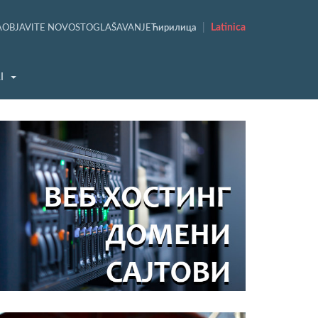
|
Latinica
A
OBJAVITE NOVOST
OGLAŠAVANJE
Ћирилица
I