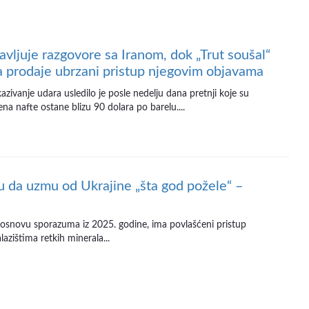
avljuje razgovore sa Iranom, dok „Trut soušal“
a prodaje ubrzani pristup njegovim objavama
zivanje udara usledilo je posle nedelju dana pretnji koje su
a nafte ostane blizu 90 dolara po barelu....
da uzmu od Ukrajine „šta god požele“ –
 osnovu sporazuma iz 2025. godine, ima povlašćeni pristup
lazištima retkih minerala...