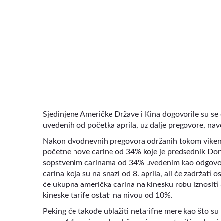
VIDEO
Sjedinjene Američke Države i Kina dogovorile su se 
uvedenih od početka aprila, uz dalje pregovore, na
Nakon dvodnevnih pregovora održanih tokom vikend
početne nove carine od 34% koje je predsednik Donal
sopstvenim carinama od 34% uvedenim kao odgovor 
carina koja su na snazi od 8. aprila, ali će zadržat
će ukupna američka carina na kinesku robu iznositi
kineske tarife ostati na nivou od 10%.
Peking će takođe ublažiti netarifne mere kao što s