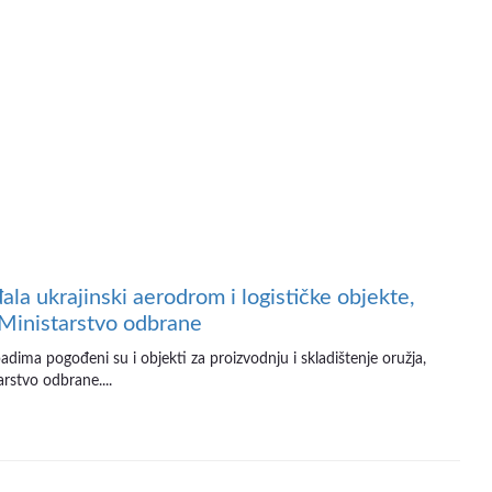
ala ukrajinski aerodrom i logističke objekte,
 Ministarstvo odbrane
dima pogođeni su i objekti za proizvodnju i skladištenje oružja,
rstvo odbrane....