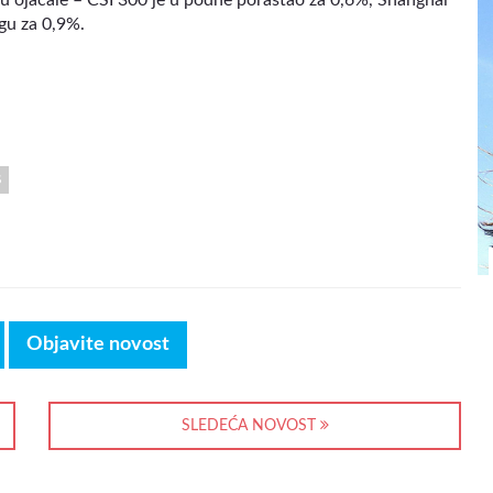
gu za 0,9%.
S
Objavite novost
SLEDEĆA NOVOST