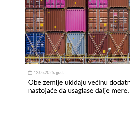
12.05.2025. god.
Obe zemlje ukidaju većinu dodatni
nastojaće da usaglase dalje mere,