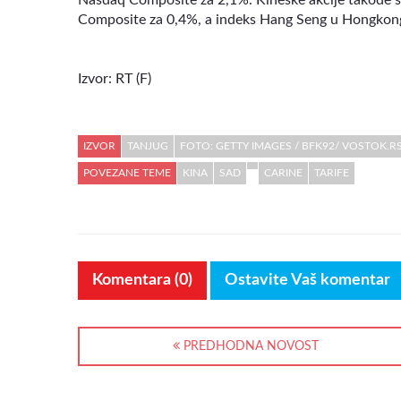
Composite za 0,4%, a indeks Hang Seng u Hongkon
Izvor: RT (F)
IZVOR
TANJUG
FOTO: GETTY IMAGES / BFK92/ VOSTOK.R
POVEZANE TEME
KINA
SAD
CARINE
TARIFE
Komentara (0)
Ostavite Vaš komentar
PREDHODNA NOVOST