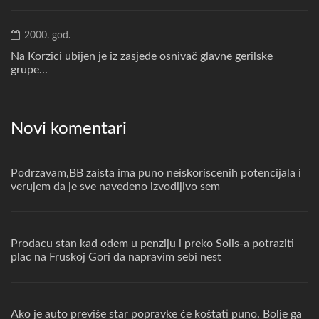
2000. god.
Na Korzici ubijen je iz zasjede osnivač glavne gerilske
grupe...
Novi komentari
Podrzavam,BB zaista ima puno neiskoriscenih potencijala i
verujem da je sve navedeno izvodljivo sem
Prodacu stan kad odem u penziju i preko Solis-a potraziti
plac na Fruskoj Gori da napravim sebi nest
Ako je auto previše star popravke će koštati puno. Bolje ga