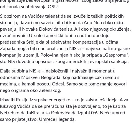
kompenzuje bes evropskih „jastrebova“ zbog zatvaranja jednog
od kanala snabdevanja OSU.
S obzirom na Vučićev talenat da se izvuče iz teških političkih
situacija, davati mu savete bilo bi kao da Anu Netrebko učite
pevanju ili Novaka Đokovića tenisu. Ali deo njegovog okruženja,
evročinovnici Ursule i američki lobi trenutno ubeđuju
predsednika Srbije da bi adekvatna kompenzacija u očima
Zapada mogla biti nacionalizacija NIS-a
–
najveće naftno-gasne
kompanije u zemlji. Polovina njenih akcija pripada „Gaspromu“,
što NIS dovodi u opasnost zbog američkih i evropskih sankcija.
Dalja sudbina NIS-a
–
najsloženiji i najvažniji momenat u
odnosima Moskve i Beograda, koji nadmašuje čak i šemu s
mecima, a kamoli posetu Odesi. Samo se o tome manje govori
nego o igrama oko Zelenskog.
Izbaciti Rusiju iz srpske energetike
–
to je zaista loša ideja. A za
lukavog Vučića da se preračuna šta je dozvoljeno, to je kao za
Netrebko da falšira, a za Đokovića da izgubi 0:6. Neće umreti
samo prijateljstvo. Umreće i legenda.