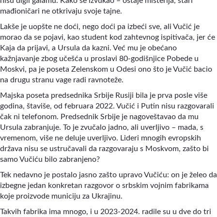
nisu digli galamu. Kako se izvukao
–
ostaje misterija, stari
mađioničari ne otkrivaju svoje tajne.
Lakše je uopšte ne doći, nego doći pa izbeći sve, ali Vučić je
morao da se pojavi, kao student kod zahtevnog ispitivača, jer će
Kaja da prijavi, a Ursula da kazni. Već mu je obećano
kažnjavanje zbog učešća u proslavi 80-godišnjice Pobede u
Moskvi, pa je poseta Zelenskom u Odesi ono što je Vučić bacio
na drugu stranu vage radi ravnoteže.
Majska poseta predsednika Srbije Rusiji bila je prva posle više
godina, štaviše, od februara 2022. Vučić i Putin nisu razgovarali
čak ni telefonom. Predsednik Srbije je nagoveštavao da mu
Ursula zabranjuje. To je zvučalo jadno, ali uverljivo
–
mada, s
vremenom, više ne deluje uverljivo. Lideri mnogih evropskih
država nisu se ustručavali da razgovaraju s Moskvom, zašto bi
samo Vučiću bilo zabranjeno?
Tek nedavno je postalo jasno zašto upravo Vučiću: on je želeo da
izbegne jedan konkretan razgovor o srbskim vojnim fabrikama
koje proizvode municiju za Ukrajinu.
Takvih fabrika ima mnogo, i u 2023-2024. radile su u dve do tri