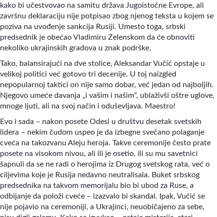
kako bi učestvovao na samitu država Jugoistočne Evrope, ali
završnu deklaraciju nije potpisao zbog njenog teksta u kojem se
poziva na uvođenje sankcija Rusiji. Umesto toga, srbski
predsednik je obećao Vladimiru Zelenskom da će obnoviti
nekoliko ukrajinskih gradova u znak podrške.
Tako, balansirajući na dve stolice, Aleksandar Vučić opstaje u
velikoj politici već gotovo tri decenije. U toj naizgled
nepopularnoj taktici on nije samo dobar, već jedan od najboljih.
Njegovo umeće davanja „i vašim i našim“, ublaživši oštre uglove,
mnoge ljuti, ali na svoj način i oduševljava. Maestro!
Evo i sada
–
nakon posete Odesi u društvu desetak svetskih
lidera
–
nekim čudom uspeo je da izbegne svečano polaganje
cveća na takozvanu Aleju heroja. Takve ceremonije često prate
posete na visokom nivou, ali ili je osetio, ili su mu savetnici
šapnuli da se ne radi o herojima iz Drugog svetskog rata, već o
ciljevima koje je Rusija nedavno neutralisala. Buket srbskog
predsednika na takvom memorijalu bio bi ubod za Ruse, a
odbijanje da položi cveće
–
izazvalo bi skandal. Ipak, Vučić se
nije pojavio na ceremoniji, a Ukrajinci, neuobičajeno za sebe,