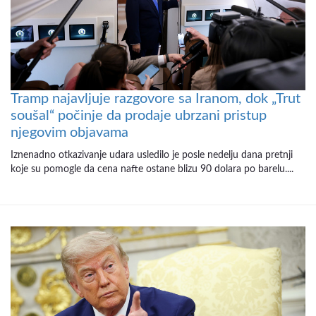
Tramp najavljuje razgovore sa Iranom, dok „Trut
soušal“ počinje da prodaje ubrzani pristup
njegovim objavama
Iznenadno otkazivanje udara usledilo je posle nedelju dana pretnji
koje su pomogle da cena nafte ostane blizu 90 dolara po barelu....