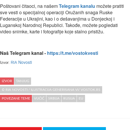
Poštovani čitaoci, na našem
Telegram kanalu
možete pratiti
sve vesti o specijalnoj operaciji Oružanih snaga Ruske
Federacije u Ukrajini, kao i o dešavanjima u Donjeckoj i
Luganskoj Narodnoj Republici. Takođe, možete pogledati
video snimke, karte i fotografije koje stalno pristižu.
Naš Telegram kanal -
https://t.me/vostokvesti
Novosti
Izvor:
RIA
IZVOR
TANJUG
© RIA NOVOSTI / ILUSTRACIJA GENERISANA VI/ VOSTOK.RS
POVEZANE TEME
VUČIĆ
SRBIJA
RUSIJA
EU