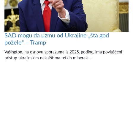
SAD mogu da uzmu od Ukrajine „šta god
požele“ – Tramp
Vašington, na osnovu sporazuma iz 2025. godine, ima povlašćeni
pristup ukrajinskim nalazištima retkih minerala...