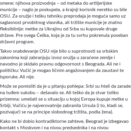
smene: njihova proizvodnja
–
od metaka do artiljerijske
municije
–
naglo je poskupela, a krajnji korisnik neretko su bile
OSU. Za oružje i tešku tehniku preprodaja je moguća samo uz
saglasnost prvobitnog vlasnika, ali tržište municije je znatno
fleksibilnije: metke za Ukrajinu od Srba su kupovale druge
države. Pre svega Češka, koja je za tu svrhu pokrenula poseban
državni program.
Takvo snabdevanje OSU nije bilo u suprotnosti sa srbskim
zakonima koji zabranjuju izvoz oružja u zaraćene zemlje i
navodno je skidalo pravnu odgovornost s Beograda. Ali ne i
političku: Vučić je mogao ličnim angažovanjem da zaustavi te
isporuke. Ali nije.
Može se pomisliti da je u pitanju pohlepa: Srbi su hteli da zarade
na tuđem sukobu
–
dešavalo se. Ali teško da je stvar toliko
prizemna: umešati se u situaciju u kojoj Evropa kupuje metke u
Srbiji, Vučiću je najverovatnije zabranila Ursula (i to, kladi se,
pozivajući se na principe slobodnog tržišta, podla žena).
Kako ne bi dobio kontradiktorne zahteve, Beograd je izbegavao
kontakt s Moskvom i na nivou predsednika i na nivou