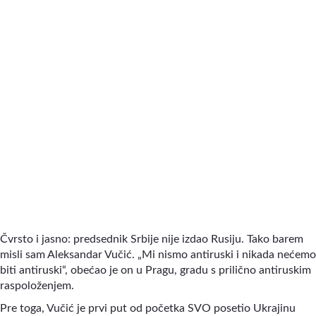
Čvrsto i jasno: predsednik Srbije nije izdao Rusiju. Tako barem
misli sam Aleksandar Vučić. „Mi nismo antiruski i nikada nećemo
biti antiruski“, obećao je on u Pragu, gradu s prilično antiruskim
raspoloženjem.
Pre toga, Vučić je prvi put od početka SVO posetio Ukrajinu