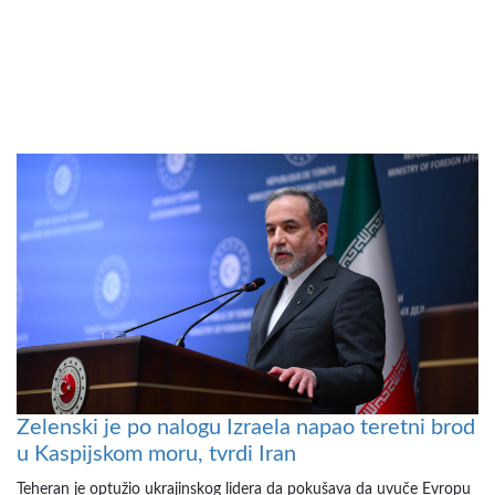
Zelenski je po nalogu Izraela napao teretni brod
u Kaspijskom moru, tvrdi Iran
Teheran je optužio ukrajinskog lidera da pokušava da uvuče Evropu