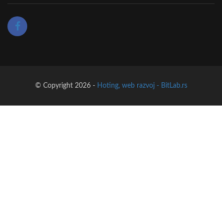
© Copyright 2026 -
Hoting, web razvoj - BitLab.rs