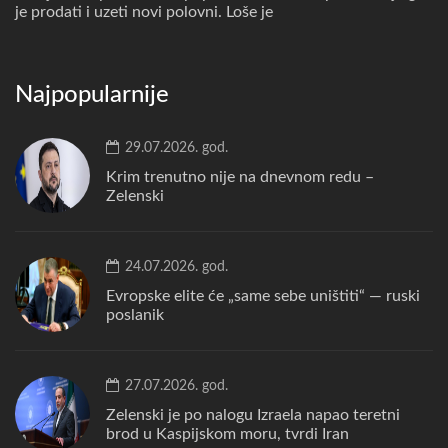
je prodati i uzeti novi polovni. Loše je
Najpopularnije
29.07.2026. god.
Krim trenutno nije na dnevnom redu –
Zelenski
24.07.2026. god.
Evropske elite će „same sebe uništiti“ — ruski
poslanik
27.07.2026. god.
Zelenski je po nalogu Izraela napao teretni
brod u Kaspijskom moru, tvrdi Iran