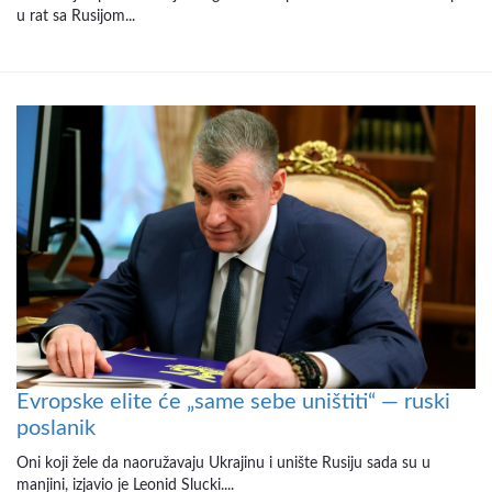
u rat sa Rusijom...
Evropske elite će „same sebe uništiti“ — ruski
poslanik
Oni koji žele da naoružavaju Ukrajinu i unište Rusiju sada su u
manjini, izjavio je Leonid Slucki....