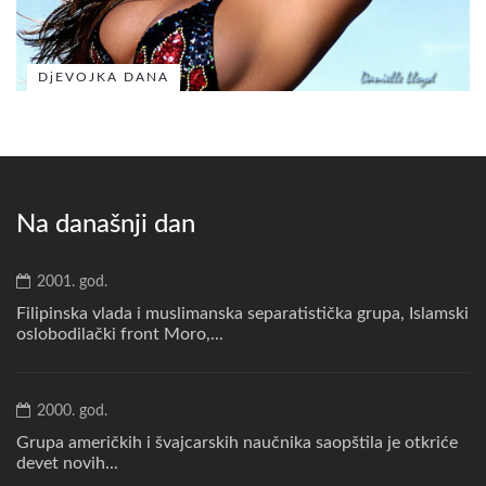
DjEVOJKA DANA
Na današnji dan
2001. god.
Filipinska vlada i muslimanska separatistička grupa, Islamski
oslobodilački front Moro,...
2000. god.
Grupa američkih i švajcarskih naučnika saopštila je otkriće
devet novih...