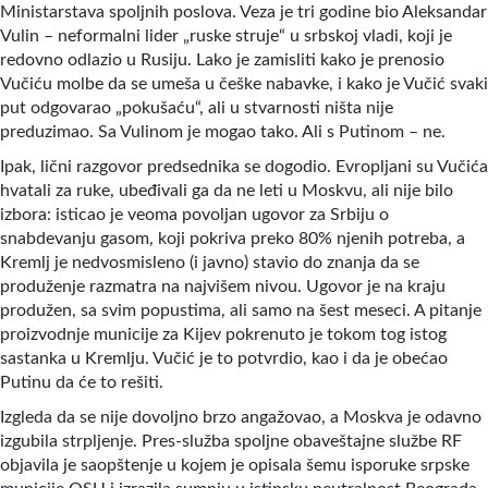
Ministarstava spoljnih poslova. Veza je tri godine bio Aleksandar
Vulin
–
neformalni lider „ruske struje“ u srbskoj vladi, koji je
redovno odlazio u Rusiju. Lako je zamisliti kako je prenosio
Vučiću molbe da se umeša u češke nabavke, i kako je Vučić svaki
put odgovarao „pokušaću“, ali u stvarnosti ništa nije
preduzimao. Sa Vulinom je mogao tako. Ali s Putinom
–
ne.
Ipak, lični razgovor predsednika se dogodio. Evropljani su Vučića
hvatali za ruke, ubeđivali ga da ne leti u Moskvu, ali nije bilo
izbora: isticao je veoma povoljan ugovor za Srbiju o
snabdevanju gasom, koji pokriva preko 80% njenih potreba, a
Kremlj je nedvosmisleno (i javno) stavio do znanja da se
produženje razmatra na najvišem nivou. Ugovor je na kraju
produžen, sa svim popustima, ali samo na šest meseci. A pitanje
proizvodnje municije za Kijev pokrenuto je tokom tog istog
sastanka u Kremlju. Vučić je to potvrdio, kao i da je obećao
Putinu da će to rešiti.
Izgleda da se nije dovoljno brzo angažovao, a Moskva je odavno
izgubila strpljenje. Pres-služba spoljne obaveštajne službe RF
objavila je saopštenje u kojem je opisala šemu isporuke srpske