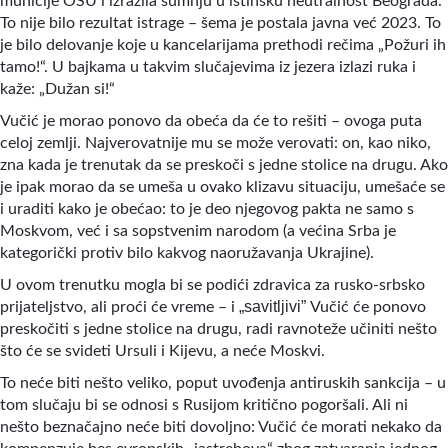
municije OSU i izrazila sumnju u istinsku neutralnost Beograda.
To nije bilo rezultat istrage
–
šema je postala javna već 2023. To
je bilo delovanje koje u kancelarijama prethodi rečima „Požuri ih
tamo!“. U bajkama u takvim slučajevima iz jezera izlazi ruka i
kaže: „Dužan si!“
Vučić je morao ponovo da obeća da će to rešiti
–
ovoga puta
celoj zemlji. Najverovatnije mu se može verovati: on, kao niko,
zna kada je trenutak da se preskoči s jedne stolice na drugu. Ako
je ipak morao da se umeša u ovako klizavu situaciju, umešaće se
i uraditi kako je obećao: to je deo njegovog pakta ne samo s
Moskvom, već i sa sopstvenim narodom (a većina Srba je
kategorički protiv bilo kakvog naoružavanja Ukrajine).
U ovom trenutku mogla bi se podići zdravica za rusko-srbsko
„savitljivi
”
prijateljstvo, ali proći će vreme
–
i
Vučić će ponovo
preskočiti s jedne stolice na drugu, radi ravnoteže učiniti nešto
što će se svideti Ursuli i Kijevu, a neće Moskvi.
To neće biti nešto veliko, poput uvođenja antiruskih sankcija
–
u
tom slučaju bi se odnosi s Rusijom kritično pogoršali. Ali ni
nešto beznačajno neće biti dovoljno: Vučić će morati nekako da