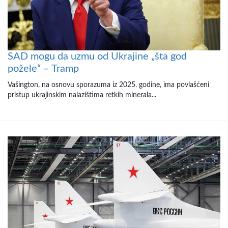
SAD mogu da uzmu od Ukrajine „šta god
požele“ – Tramp
Vašington, na osnovu sporazuma iz 2025. godine, ima povlašćeni
pristup ukrajinskim nalazištima retkih minerala...