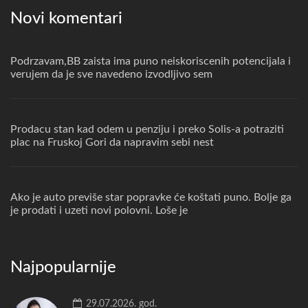
Novi komentari
Podrzavam,BB zaista ima puno neiskoriscenih potencijala i
verujem da je sve navedeno izvodljivo sem
Prodacu stan kad odem u penziju i preko Solis-a potraziti
plac na Fruskoj Gori da napravim sebi nest
Ako je auto previše star popravke će koštati puno. Bolje ga
je prodati i uzeti novi polovni. Loše je
Najpopularnije
29.07.2026. god.