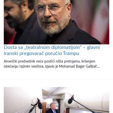
Dosta sa „teatralnom diplomatijom“ – glavni
iranski pregovarač poručio Trampu
Američki predsednik neće postići ništa pretnjama, kršenjem
obećanja i lažnim vestima, izjavio je Mohamad Bager Galibaf....