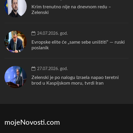
Krim trenutno nije na dnevnom redu –
Zelenski
24.07.2026. god.
Evropske elite će „same sebe uništiti“ — ruski
poslanik
27.07.2026. god.
Zelenski je po nalogu Izraela napao teretni
brod u Kaspijskom moru, tvrdi Iran
mojeNovosti.com