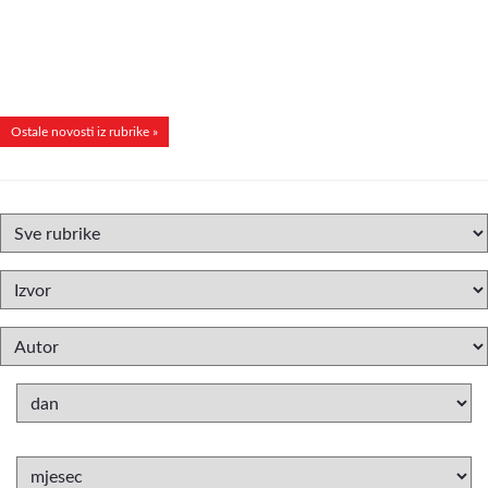
Ostale novosti iz rubrike »