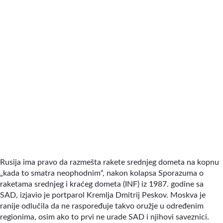
Rusija ima pravo da razmešta rakete srednjeg dometa na kopnu
„kada to smatra neophodnim“, nakon kolapsa Sporazuma o
raketama srednjeg i kraćeg dometa (INF) iz 1987. godine sa
SAD, izjavio je portparol Kremlja Dmitrij Peskov. Moskva je
ranije odlučila da ne raspoređuje takvo oružje u određenim
regionima, osim ako to prvi ne urade SAD i njihovi saveznici.