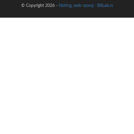
© Copyright 2026 -
Hoting, web razvoj - BitLab.rs