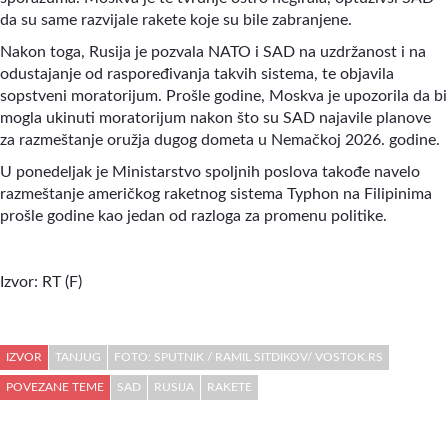
da su same razvijale rakete koje su bile zabranjene.
Nakon toga, Rusija je pozvala NATO i SAD na uzdržanost i na
odustajanje od raspoređivanja takvih sistema, te objavila
sopstveni moratorijum. Prošle godine, Moskva je upozorila da bi
mogla ukinuti moratorijum nakon što su SAD najavile planove
za razmeštanje oružja dugog dometa u Nemačkoj 2026. godine.
U ponedeljak je Ministarstvo spoljnih poslova takođe navelo
razmeštanje američkog raketnog sistema Typhon na Filipinima
prošle godine kao jedan od razloga za promenu politike.
Izvor: RT (F)
IZVOR
TANJUG
FOTO: SPUTNIK / RAMIL SITDIKOV/ VOSTOK.RS
POVEZANE TEME
SAD
RUSIJA
RAKETE