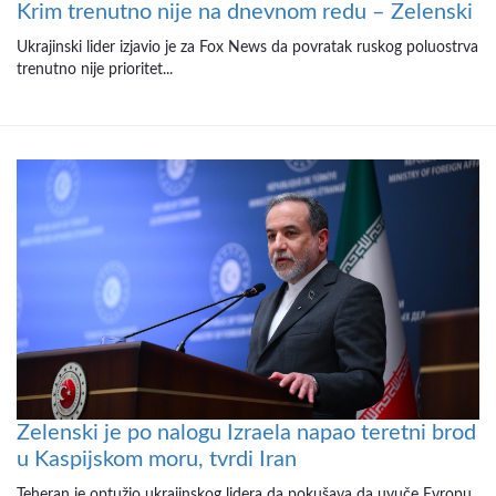
Krim trenutno nije na dnevnom redu – Zelenski
Ukrajinski lider izjavio je za Fox News da povratak ruskog poluostrva
trenutno nije prioritet...
Zelenski je po nalogu Izraela napao teretni brod
u Kaspijskom moru, tvrdi Iran
Teheran je optužio ukrajinskog lidera da pokušava da uvuče Evropu