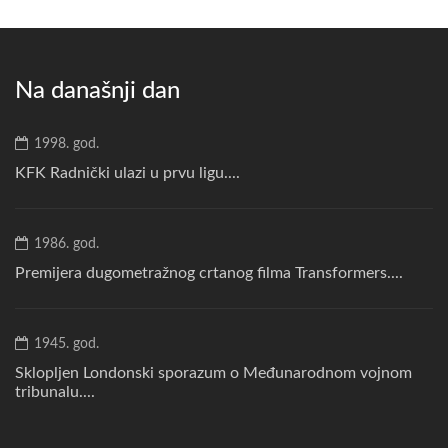
Na današnji dan
1998. god.
KFK Radnički ulazi u prvu ligu....
1986. god.
Premijera dugometražnog crtanog filma Transformers....
1945. god.
Sklopljen Londonski sporazum o Međunarodnom vojnom
tribunalu....