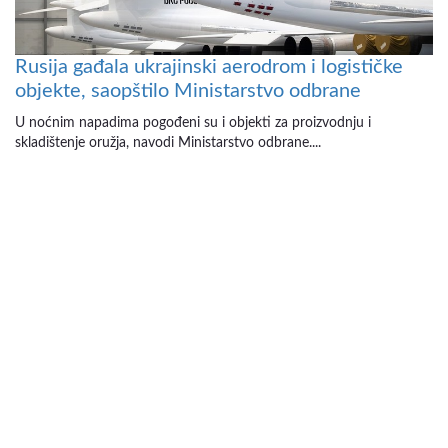
Rusija gađala ukrajinski aerodrom i logističke
objekte, saopštilo Ministarstvo odbrane
U noćnim napadima pogođeni su i objekti za proizvodnju i
skladištenje oružja, navodi Ministarstvo odbrane....