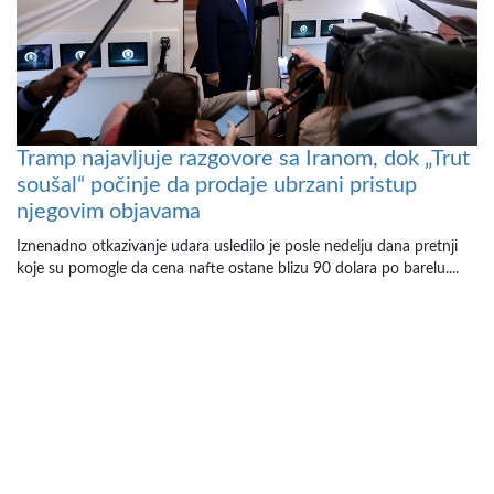
Tramp najavljuje razgovore sa Iranom, dok „Trut
soušal“ počinje da prodaje ubrzani pristup
njegovim objavama
Iznenadno otkazivanje udara usledilo je posle nedelju dana pretnji
koje su pomogle da cena nafte ostane blizu 90 dolara po barelu....