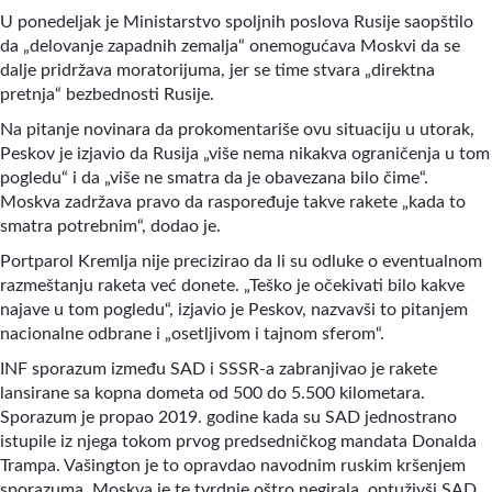
U ponedeljak je Ministarstvo spoljnih poslova Rusije saopštilo
da „delovanje zapadnih zemalja“ onemogućava Moskvi da se
dalje pridržava moratorijuma, jer se time stvara „direktna
pretnja“ bezbednosti Rusije.
Na pitanje novinara da prokomentariše ovu situaciju u utorak,
Peskov je izjavio da Rusija „više nema nikakva ograničenja u tom
pogledu“ i da „više ne smatra da je obavezana bilo čime“.
Moskva zadržava pravo da raspoređuje takve rakete „kada to
smatra potrebnim“, dodao je.
Portparol Kremlja nije precizirao da li su odluke o eventualnom
razmeštanju raketa već donete. „Teško je očekivati bilo kakve
najave u tom pogledu“, izjavio je Peskov, nazvavši to pitanjem
nacionalne odbrane i „osetljivom i tajnom sferom“.
INF sporazum između SAD i SSSR-a zabranjivao je rakete
lansirane sa kopna dometa od 500 do 5.500 kilometara.
Sporazum je propao 2019. godine kada su SAD jednostrano
istupile iz njega tokom prvog predsedničkog mandata Donalda
Trampa. Vašington je to opravdao navodnim ruskim kršenjem
sporazuma. Moskva je te tvrdnje oštro negirala, optuživši SAD