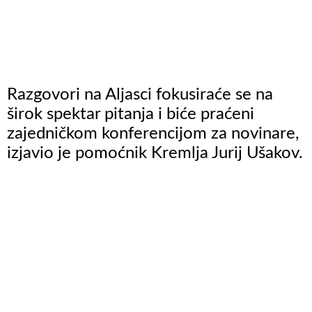
Razgovori na Aljasci fokusiraće se na
širok spektar pitanja i biće praćeni
zajedničkom konferencijom za novinare,
izjavio je pomoćnik Kremlja Jurij Ušakov.