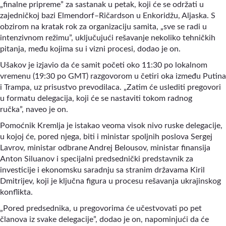
„finalne pripreme” za sastanak u petak, koji će se održati u
zajedničkoj bazi Elmendorf–Ričardson u Enkoridžu, Aljaska. S
obzirom na kratak rok za organizaciju samita, „sve se radi u
intenzivnom režimu”
,
uključujući rešavanje nekoliko tehničkih
pitanja, među kojima su i vizni procesi, dodao je on.
Ušakov je izjavio da će samit početi oko 11:30 po lokalnom
vremenu (19:30 po GMT) razgovorom u četiri oka između Putina
i Trampa, uz prisustvo prevodilaca. „Zatim će uslediti pregovori
u formatu delegacija, koji će se nastaviti tokom radnog
ručka”
,
naveo je on.
Pomoćnik Kremlja je istakao veoma visok nivo ruske delegacije,
u kojoj će, pored njega, biti i ministar spoljnih poslova Sergej
Lavrov, ministar odbrane Andrej Belousov, ministar finansija
Anton Siluanov i specijalni predsednički predstavnik za
investicije i ekonomsku saradnju sa stranim državama Kiril
Dmitrijev, koji je ključna figura u procesu rešavanja ukrajinskog
konflikta.
„Pored predsednika, u pregovorima će učestvovati po pet
članova iz svake delegacije”
,
dodao je on, napominjući da će