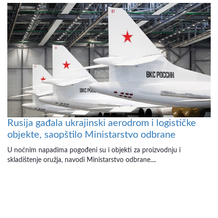
Rusija gađala ukrajinski aerodrom i logističke
objekte, saopštilo Ministarstvo odbrane
U noćnim napadima pogođeni su i objekti za proizvodnju i
skladištenje oružja, navodi Ministarstvo odbrane....