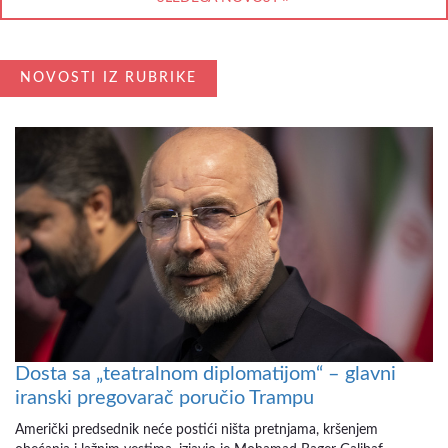
NOVOSTI IZ RUBRIKE
Dosta sa „teatralnom diplomatijom“ – glavni
iranski pregovarač poručio Trampu
Američki predsednik neće postići ništa pretnjama, kršenjem