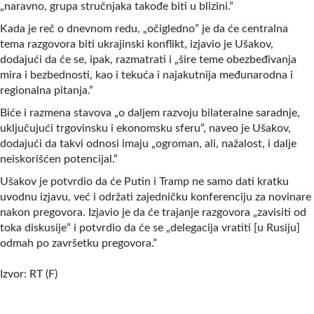
„naravno, grupa stručnjaka takođe biti u blizini.”
Kada je reč o dnevnom redu, „očigledno” je da će centralna
tema razgovora biti ukrajinski konflikt, izjavio je Ušakov,
dodajući da će se, ipak, razmatrati i „šire teme obezbeđivanja
mira i bezbednosti, kao i tekuća i najakutnija međunarodna i
regionalna pitanja.”
Biće i razmena stavova „o daljem razvoju bilateralne saradnje,
uključujući trgovinsku i ekonomsku sferu”
,
naveo je Ušakov,
dodajući da takvi odnosi imaju „ogroman, ali, nažalost, i dalje
neiskorišćen potencijal.”
Ušakov je potvrdio da će Putin i Tramp ne samo dati kratku
uvodnu izjavu, već i održati zajedničku konferenciju za novinare
nakon pregovora. Izjavio je da će trajanje razgovora „zavisiti od
toka diskusije” i potvrdio da će se „delegacija vratiti [u Rusiju]
odmah po završetku pregovora.”
Izvor: RT (F)