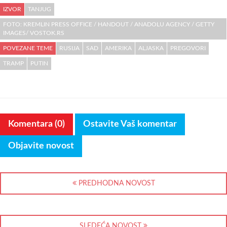
IZVOR
TANJUG
FOTO: KREMLIN PRESS OFFICE / HANDOUT / ANADOLU AGENCY / GETTY
IMAGES/ VOSTOK.RS
POVEZANE TEME
RUSIJA
SAD
AMERIKA
ALJASKA
PREGOVORI
TRAMP
PUTIN
Komentara (0)
Ostavite Vaš komentar
Objavite novost
PREDHODNA NOVOST
SLEDEĆA NOVOST