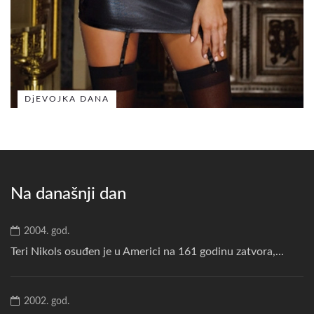
DjEVOJKA DANA
Na današnji dan
2004. god.
Teri Nikols osuđen je u Americi na 161 godinu zatvora,...
2002. god.