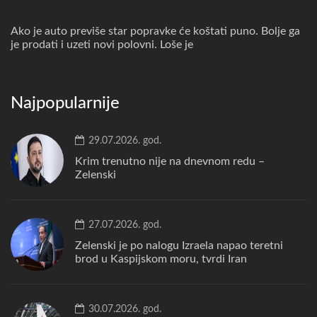
Ako je auto previše star popravke će koštati puno. Bolje ga
je prodati i uzeti novi polovni. Loše je
Najpopularnije
29.07.2026. god.
Krim trenutno nije na dnevnom redu –
Zelenski
27.07.2026. god.
Zelenski je po nalogu Izraela napao teretni
brod u Kaspijskom moru, tvrdi Iran
30.07.2026. god.