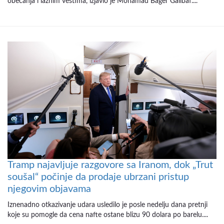
obećanja i lažnim vestima, izjavio je Mohamad Bager Galibaf....
Tramp najavljuje razgovore sa Iranom, dok „Trut
soušal“ počinje da prodaje ubrzani pristup
njegovim objavama
Iznenadno otkazivanje udara usledilo je posle nedelju dana pretnji
koje su pomogle da cena nafte ostane blizu 90 dolara po barelu....