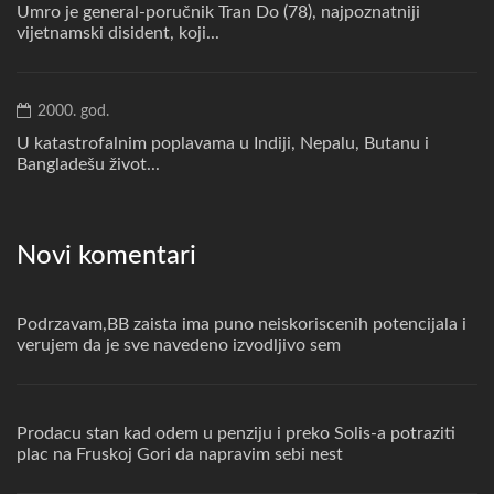
Umro je general-poručnik Tran Do (78), najpoznatniji
vijetnamski disident, koji...
2000. god.
U katastrofalnim poplavama u Indiji, Nepalu, Butanu i
Bangladešu život...
Novi komentari
Podrzavam,BB zaista ima puno neiskoriscenih potencijala i
verujem da je sve navedeno izvodljivo sem
Prodacu stan kad odem u penziju i preko Solis-a potraziti
plac na Fruskoj Gori da napravim sebi nest