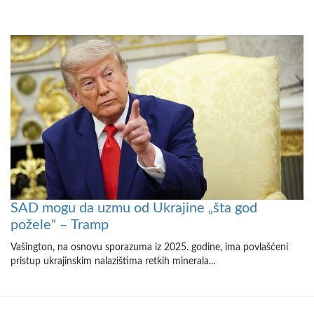
SAD mogu da uzmu od Ukrajine „šta god
požele“ – Tramp
Vašington, na osnovu sporazuma iz 2025. godine, ima povlašćeni
pristup ukrajinskim nalazištima retkih minerala...