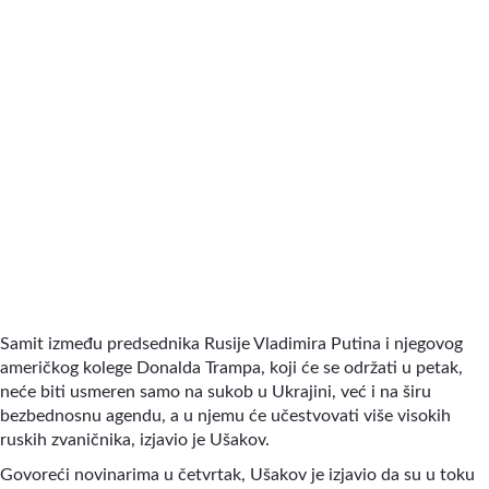
Samit između predsednika Rusije Vladimira Putina i njegovog
američkog kolege Donalda Trampa, koji će se održati u petak,
neće biti usmeren samo na sukob u Ukrajini, već i na širu
bezbednosnu agendu, a u njemu će učestvovati više visokih
ruskih zvaničnika, izjavio je Ušakov.
Govoreći novinarima u četvrtak, Ušakov je izjavio da su u toku