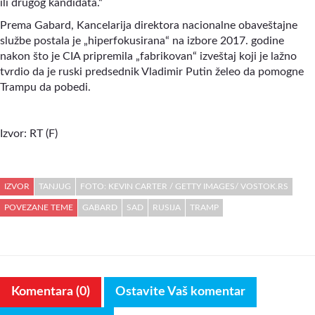
ili drugog kandidata.“
Prema Gabard, Kancelarija direktora nacionalne obaveštajne
službe postala je „hiperfokusirana“ na izbore 2017. godine
nakon što je CIA pripremila „fabrikovan“ izveštaj koji je lažno
tvrdio da je ruski predsednik Vladimir Putin želeo da pomogne
Trampu da pobedi.
Izvor: RT (F)
IZVOR
TANJUG
FOTO: KEVIN CARTER / GETTY IMAGES/ VOSTOK.RS
POVEZANE TEME
GABARD
SAD
RUSIJA
TRAMP
Komentara (0)
Ostavite Vaš komentar