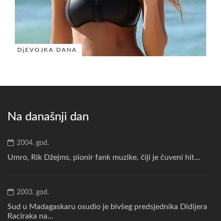
DjEVOJKA DANA
Na današnji dan
2004. god.
Umro, Rik Džejms, pionir fank muzike, čiji je čuveni hit...
2003. god.
Sud u Madagaskaru osudio je bivšeg predsjednika Didijera
Raciraka na...