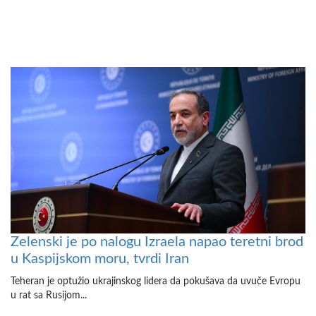
Zelenski je po nalogu Izraela napao teretni brod
u Kaspijskom moru, tvrdi Iran
Teheran je optužio ukrajinskog lidera da pokušava da uvuče Evropu
u rat sa Rusijom...