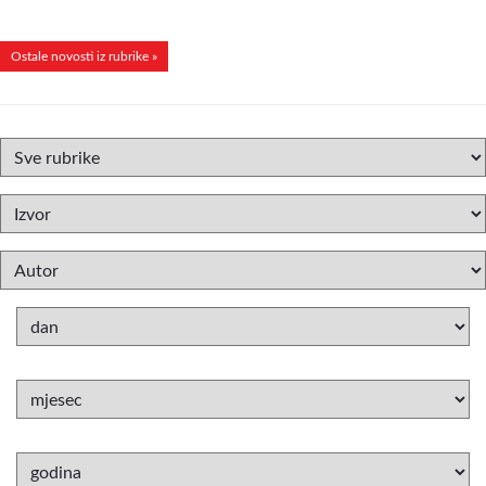
Ostale novosti iz rubrike »