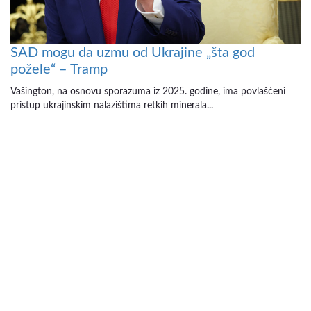
SAD mogu da uzmu od Ukrajine „šta god
požele“ – Tramp
Vašington, na osnovu sporazuma iz 2025. godine, ima povlašćeni
pristup ukrajinskim nalazištima retkih minerala...