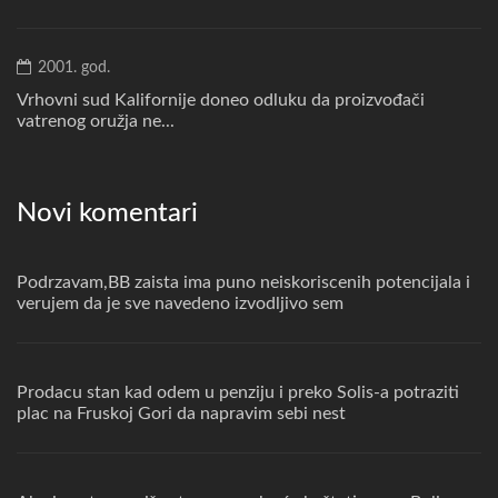
2001. god.
Vrhovni sud Kalifornije doneo odluku da proizvođači
vatrenog oružja ne...
Novi komentari
Podrzavam,BB zaista ima puno neiskoriscenih potencijala i
verujem da je sve navedeno izvodljivo sem
Prodacu stan kad odem u penziju i preko Solis-a potraziti
plac na Fruskoj Gori da napravim sebi nest