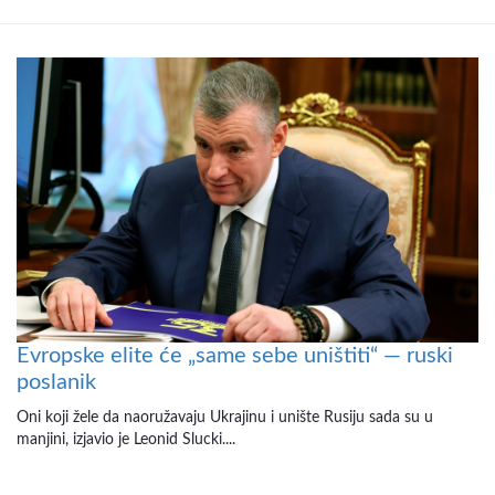
Evropske elite će „same sebe uništiti“ — ruski
poslanik
Oni koji žele da naoružavaju Ukrajinu i unište Rusiju sada su u
manjini, izjavio je Leonid Slucki....