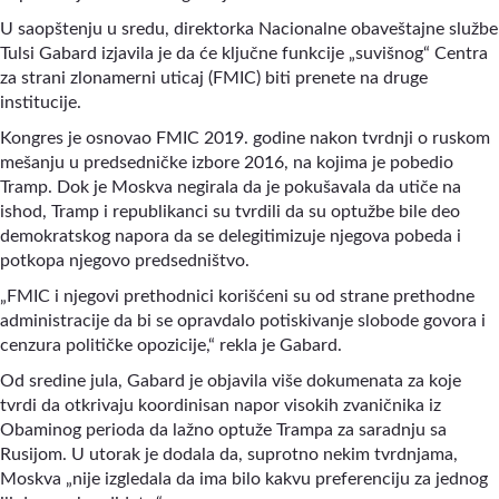
U saopštenju u sredu, direktorka Nacionalne obaveštajne službe
Tulsi Gabard izjavila je da će ključne funkcije „suvišnog“ Centra
za strani zlonamerni uticaj (FMIC) biti prenete na druge
institucije.
Kongres je osnovao FMIC 2019. godine nakon tvrdnji o ruskom
mešanju u predsedničke izbore 2016, na kojima je pobedio
Tramp. Dok je Moskva negirala da je pokušavala da utiče na
ishod, Tramp i republikanci su tvrdili da su optužbe bile deo
demokratskog napora da se delegitimizuje njegova pobeda i
potkopa njegovo predsedništvo.
„FMIC i njegovi prethodnici korišćeni su od strane prethodne
administracije da bi se opravdalo potiskivanje slobode govora i
cenzura političke opozicije,“ rekla je Gabard.
Od sredine jula, Gabard je objavila više dokumenata za koje
tvrdi da otkrivaju koordinisan napor visokih zvaničnika iz
Obaminog perioda da lažno optuže Trampa za saradnju sa
Rusijom. U utorak je dodala da, suprotno nekim tvrdnjama,
Moskva „nije izgledala da ima bilo kakvu preferenciju za jednog