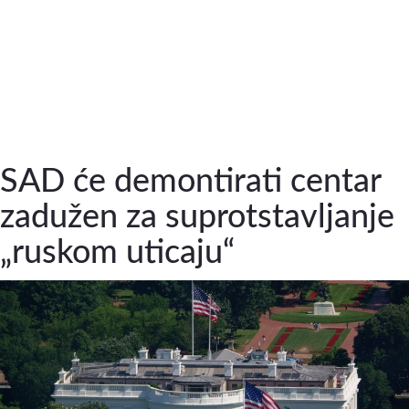
SAD će demontirati centar
zadužen za suprotstavljanje
„ruskom uticaju“