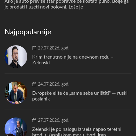
Ako je auto previše star popravke će koštati puno. Bolje ga
je prodati i uzeti novi polovni. Loše je
Najpopularnije
29.07.2026. god.
Krim trenutno nije na dnevnom redu –
Zelenski
24.07.2026. god.
Evropske elite će „same sebe uništiti“ — ruski
poslanik
27.07.2026. god.
Zelenski je po nalogu Izraela napao teretni
brod u Kaspijskom moru, tvrdi Iran