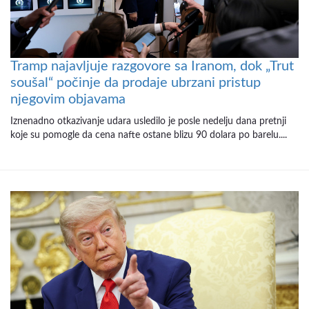
Tramp najavljuje razgovore sa Iranom, dok „Trut
soušal“ počinje da prodaje ubrzani pristup
njegovim objavama
Iznenadno otkazivanje udara usledilo je posle nedelju dana pretnji
koje su pomogle da cena nafte ostane blizu 90 dolara po barelu....