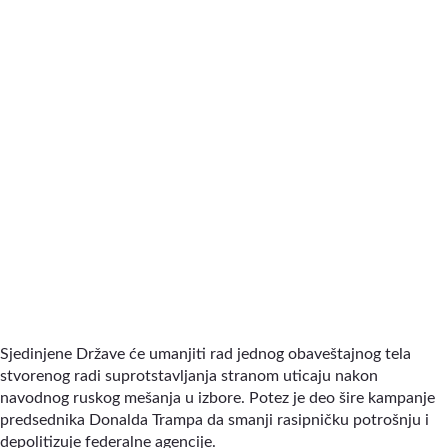
Sjedinjene Države će umanjiti rad jednog obaveštajnog tela
stvorenog radi suprotstavljanja stranom uticaju nakon
navodnog ruskog mešanja u izbore. Potez je deo šire kampanje
predsednika Donalda Trampa da smanji rasipničku potrošnju i
depolitizuje federalne agencije.