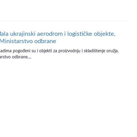
ala ukrajinski aerodrom i logističke objekte,
 Ministarstvo odbrane
dima pogođeni su i objekti za proizvodnju i skladištenje oružja,
rstvo odbrane....