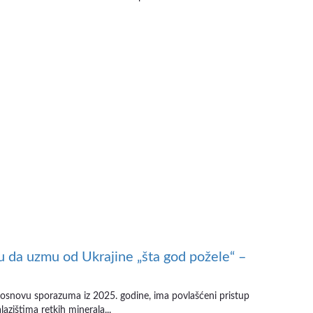
da uzmu od Ukrajine „šta god požele“ –
 osnovu sporazuma iz 2025. godine, ima povlašćeni pristup
lazištima retkih minerala...