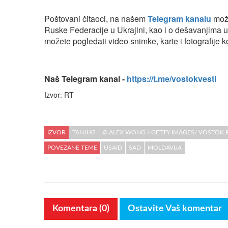
Poštovani čitaoci, na našem
Telegram kanalu
može
Ruske Federacije u Ukrajini, kao i o dešavanjima 
možete pogledati video snimke, karte i fotografije ko
Naš Telegram kanal -
https://t.me/vostokvesti
Izvor: RT
IZVOR
TANJUG
© ALEX WONG / GETTY IMAGES/ VOSTOK.
POVEZANE TEME
USAID
SAD
MOLDAVIJA
Komentara (0)
Ostavite Vaš komentar