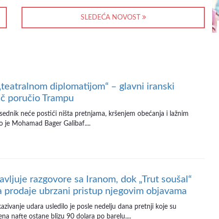
SLEDEĆA NOVOST
„teatralnom diplomatijom“ – glavni iranski
č poručio Trampu
sednik neće postići ništa pretnjama, kršenjem obećanja i lažnim
io je Mohamad Bager Galibaf....
avljuje razgovore sa Iranom, dok „Trut soušal“
a prodaje ubrzani pristup njegovim objavama
zivanje udara usledilo je posle nedelju dana pretnji koje su
a nafte ostane blizu 90 dolara po barelu....