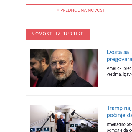
PREDHODNA NOVOST
NOVOSTI IZ RUBRIKE
Dosta sa 
pregovara
Američki pred
vestima, izjav
Tramp naj
počinje d
Iznenadno otka
pomogle da cen