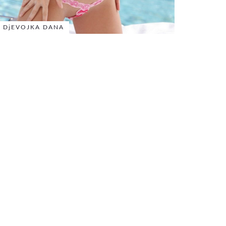
DjEVOJKA DANA