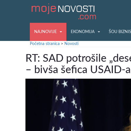
NAJNOVIJE
EKONOMIJA
ŠOU BIZNI
Početna stranica
>
Novosti
RT: SAD potrošile „des
– bivša šefica USAID-a