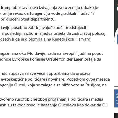
Tramp obustavio sva izdvajanja za tu zemlju otkako je
ranije rekao da tu agenciju vode „radikalni ludaci“ i
 priključeni Stejt departmentu.
ldavije posebno zabrinjavajuće uoči predstojećih
 na poslednjim izborima jedva uspela da zadrži svoj položaj.
dsetivši da je diplomirala na Kenedi školi Harvard
angažmana oko Moldavije, sada na Evropi i ljudima poput
nice Evropske komisije Ursule fon der Lajen ostaje da
Sandu suočava sa sve većim optužbama da urušava
i evroskeptične političare i novinare. Početkom ovog meseca
geniju Gucul, koja se zalagala za bliže veze sa Rusijom, na
otvoreno rusofobične zbog proganjanja političara i medija
lasti su takođe osudile hapšenje Guculovu kao dokaz da EU