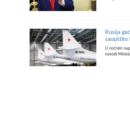
Rusija gađ
saopštilo
U noćnim napa
navodi Minista