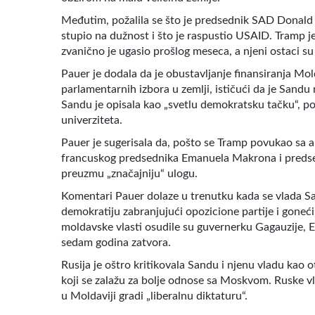
Međutim, požalila se što je predsednik SAD Donald 
stupio na dužnost i što je raspustio USAID. Tramp je 
zvanično je ugasio prošlog meseca, a njeni ostaci su
Pauer je dodala da je obustavljanje finansiranja Mo
parlamentarnih izbora u zemlji, ističući da je Sandu
Sandu je opisala kao „svetlu demokratsku tačku“, po
univerziteta.
Pauer je sugerisala da, pošto se Tramp povukao sa 
francuskog predsednika Emanuela Makrona i predsed
preuzmu „značajniju“ ulogu.
Komentari Pauer dolaze u trenutku kada se vlada 
demokratiju zabranjujući opozicione partije i goneć
moldavske vlasti osudile su guvernerku Gagauzije, Ev
sedam godina zatvora.
Rusija je oštro kritikovala Sandu i njenu vladu kao 
koji se zalažu za bolje odnose sa Moskvom. Ruske v
u Moldaviji gradi „liberalnu diktaturu“.