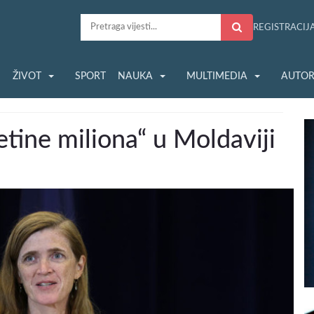
REGISTRACIJ
S
ŽIVOT
SPORT
NAUKA
MULTIMEDIA
AUTOR
etine miliona“ u Moldaviji