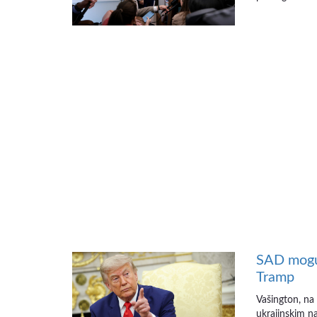
SAD mogu 
Tramp
Vašington, na
ukrajinskim na