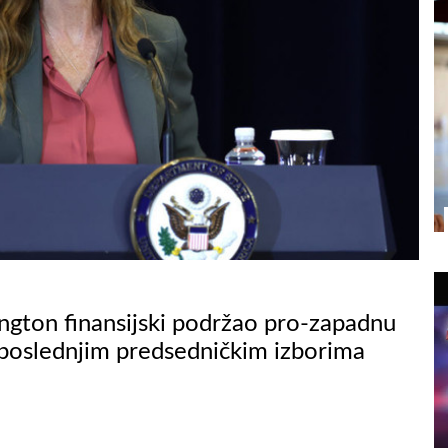
ington finansijski podržao pro-zapadnu
a poslednjim predsedničkim izborima