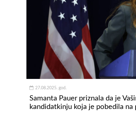
27.08.2025. god.
Samanta Pauer priznala da je Vaš
kandidatkinju koja je pobedila n