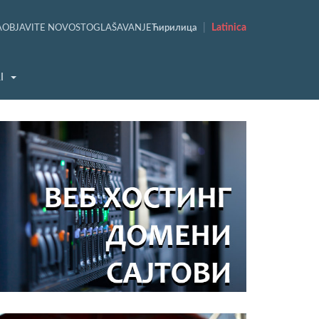
|
Latinica
A
OBJAVITE NOVOST
OGLAŠAVANJE
Ћирилица
I