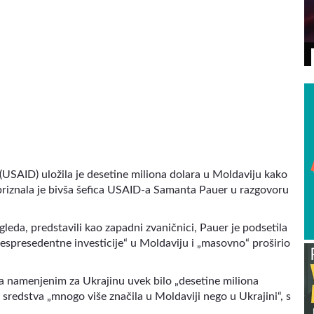
VIDEO
USAID) uložila je desetine miliona dolara u Moldaviju kako
riznala je bivša šefica USAID-a Samanta Pauer u razgovoru
leda, predstavili kao zapadni zvaničnici, Pauer je podsetila
bespresedentne investicije“ u Moldaviju i „masovno“ proširio
 namenjenim za Ukrajinu uvek bilo „desetine miliona
 sredstva „mnogo više značila u Moldaviji nego u Ukrajini“, s