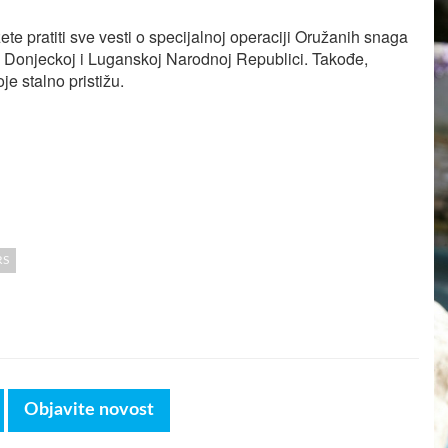
te pratiti sve vesti o specijalnoj operaciji Oružanih snaga
u Donjeckoj i Luganskoj Narodnoj Republici. Takođe,
je stalno pristižu.
RS
Objavite novost