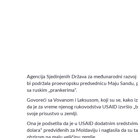
VIDEO
Agencija Sjedinjenih Država za međunarodni razvoj (
bi podržala proevropsku predsednicu Maju Sandu, p
sa ruskim
„
prankerima
“
.
Govoreći sa Vovanom i Leksusom, koji su se, kako izg
da je za vreme njenog rukovodstva USAID
izvršio „
svoje prisustvo u zemlji.
Ona je podsetila da je u USAID
dodatnim sredstvima
dolara“ predviđenih za Moldaviju i naglasila da su ta
obzirom na malu veličinu zemlje.