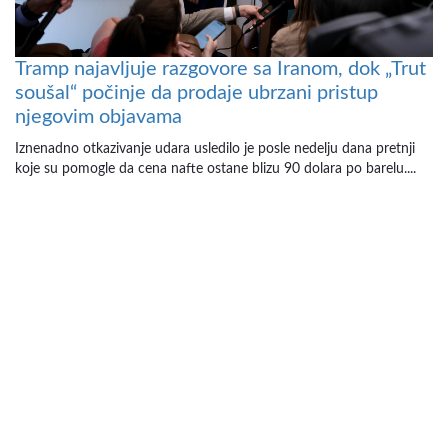
Tramp najavljuje razgovore sa Iranom, dok „Trut
soušal“ počinje da prodaje ubrzani pristup
njegovim objavama
Iznenadno otkazivanje udara usledilo je posle nedelju dana pretnji
koje su pomogle da cena nafte ostane blizu 90 dolara po barelu....