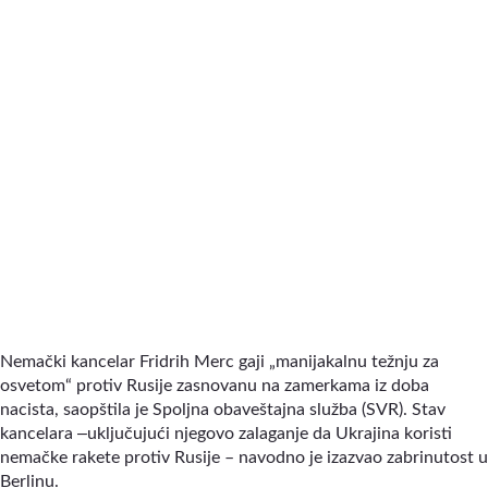
Nemački kancelar Fridrih Merc gaji „manijakalnu težnju za
osvetom“ protiv Rusije zasnovanu na zamerkama iz doba
nacista, saopštila je Spoljna obaveštajna služba (SVR). Stav
–
kancelara
uključujući njegovo zalaganje da Ukrajina koristi
nemačke rakete protiv Rusije – navodno je izazvao zabrinutost u
Berlinu.