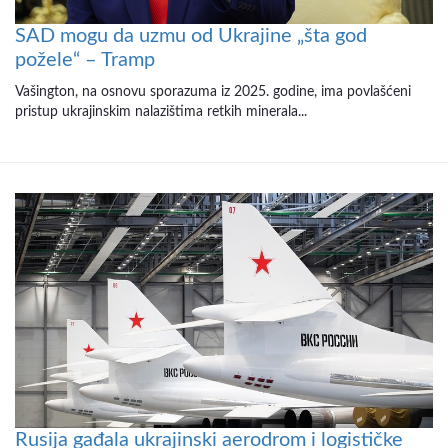
SAD mogu da uzmu od Ukrajine „šta god
požele“ – Tramp
Vašington, na osnovu sporazuma iz 2025. godine, ima povlašćeni
pristup ukrajinskim nalazištima retkih minerala...
Rusija gađala ukrajinski aerodrom i logističke