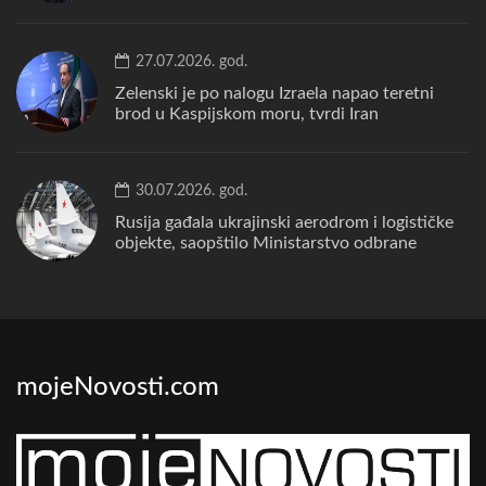
27.07.2026. god.
Zelenski je po nalogu Izraela napao teretni
brod u Kaspijskom moru, tvrdi Iran
30.07.2026. god.
Rusija gađala ukrajinski aerodrom i logističke
objekte, saopštilo Ministarstvo odbrane
mojeNovosti.com