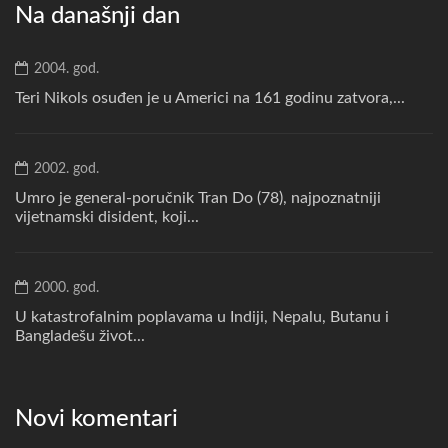
Na današnji dan
2004. god.
Teri Nikols osuđen je u Americi na 161 godinu zatvora,...
2002. god.
Umro je general-poručnik Tran Do (78), najpoznatniji
vijetnamski disident, koji...
2000. god.
U katastrofalnim poplavama u Indiji, Nepalu, Butanu i
Bangladešu život...
Novi komentari