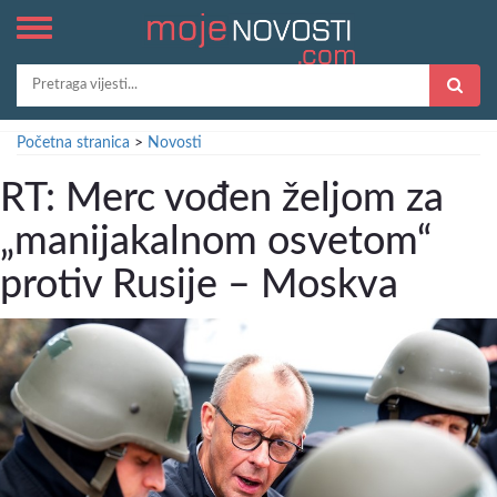
Početna stranica
>
Novosti
RT: Merc vođen željom za
„manijakalnom osvetom“
protiv Rusije – Moskva