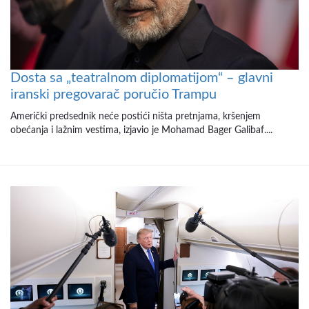
Dosta sa „teatralnom diplomatijom“ – glavni
iranski pregovarač poručio Trampu
Američki predsednik neće postići ništa pretnjama, kršenjem
obećanja i lažnim vestima, izjavio je Mohamad Bager Galibaf....