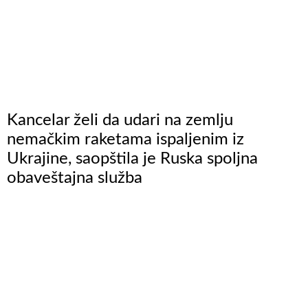
Kancelar želi da udari na zemlju
nemačkim raketama ispaljenim iz
Ukrajine, saopštila je Ruska spoljna
obaveštajna služba