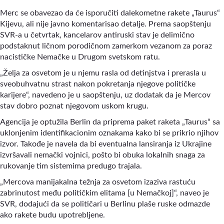
Merc se obavezao da će isporučiti dalekometne rakete „Taurus“
Kijevu, ali nije javno komentarisao detalje. Prema saopštenju
SVR-a u četvrtak, kancelarov antiruski stav je delimično
podstaknut ličnom porodičnom zamerkom vezanom za poraz
nacističke Nemačke u Drugom svetskom ratu.
„Želja za osvetom je u njemu rasla od detinjstva i prerasla u
sveobuhvatnu strast nakon pokretanja njegove političke
karijere“, navedeno je u saopštenju, uz dodatak da je Mercov
stav dobro poznat njegovom uskom krugu.
Agencija je optužila Berlin da priprema paket raketa „Taurus“ sa
uklonjenim identifikacionim oznakama kako bi se prikrio njihov
izvor. Takođe je navela da bi eventualna lansiranja iz Ukrajine
izvršavali nemački vojnici, pošto bi obuka lokalnih snaga za
rukovanje tim sistemima predugo trajala.
„Mercova manijakalna težnja za osvetom izaziva rastuću
zabrinutost među političkim elitama [u Nemačkoj]“, naveo je
SVR, dodajući da se političari u Berlinu plaše ruske odmazde
ako rakete budu upotrebljene.