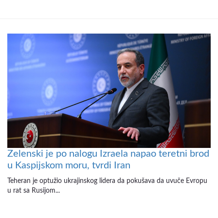
Zelenski je po nalogu Izraela napao teretni brod
u Kaspijskom moru, tvrdi Iran
Teheran je optužio ukrajinskog lidera da pokušava da uvuče Evropu
u rat sa Rusijom...