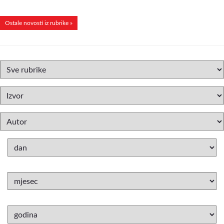
Ostale novosti iz rubrike »