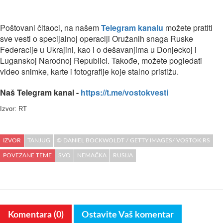
Poštovani čitaoci, na našem
Telegram kanalu
možete pratiti
sve vesti o specijalnoj operaciji Oružanih snaga Ruske
Federacije u Ukrajini, kao i o dešavanjima u Donjeckoj i
Luganskoj Narodnoj Republici. Takođe, možete pogledati
video snimke, karte i fotografije koje stalno pristižu.
Naš Telegram kanal -
https://t.me/vostokvesti
Izvor: RT
IZVOR
TANJUG
© DANIEL BOCKWOLDT / GETTY IMAGES/ VOSTOK.RS
POVEZANE TEME
SVO
NEMAČKA
RUSIJA
Komentara (0)
Ostavite Vaš komentar