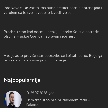
Podrzavam,BB zaista ima puno neiskoriscenih potencijala i
verujem da je sve navedeno izvodljivo sem
Prodacu stan kad odem u penziju i preko Solis-a potraziti
plac na Fruskoj Gori da napravim sebi nest
Ako je auto previše star popravke će koštati puno. Bolje ga
je prodati i uzeti novi polovni. Loše je
Najpopularnije
29.07.2026. god.
Krim trenutno nije na dnevnom redu –
Zelenski