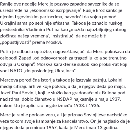
Ranije ove nedelje Merc je pozvao zapadne saveznike da se
usredsrede na „ekonomsko iscrpljivanje“ Rusije kroz sankcije
njenim trgovinskim partnerima, navodeći da vojna pomoć
Ukrajini sama po sebi nije efikasna. Takođe je označio ruskog
predsednika Vladimira Putina kao „možda najozbiljnijeg ratnog
zločinca našeg vremena“, insistirajući da ne može biti
„popustljivosti“ prema Moskvi.
Putin je odbacio optužbe, nagoveštavajući da Merc pokušava da
oslobodi Zapad „od odgovornosti za tragediju koja se trenutno
odvija u Ukrajini“. Moskva karakteriše sukob kao proksi-rat koji
vodi NATO „do poslednjeg Ukrajinca“.
Mercova porodična istorija takođe je izazvala pažnju. Lokalni
mediji citiraju arhive koje pokazuju da je njegov deda po majci,
Jozef Paul Sovinji, koji je služio kao gradonačelnik Brilona pod
nacistima, dobio članstvo u NSDAP najkasnije u maju 1937,
nakon što je aplicirao negde između 1933. i 1936.
Merc je ranije poricao vezu, ali je priznao Sovinjijeve nacističke
veze tokom svoje kampanje za kancelarstvo. On je naglasio da je
njegov deda preminuo 1967, kada je Merc imao 13 godina.