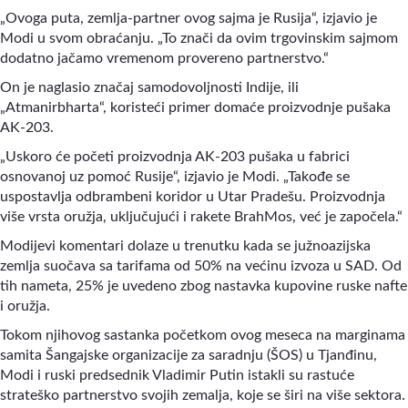
„Ovoga puta, zemlja-partner ovog sajma je Rusija“
,
izjavio je
Modi u svom obraćanju. „To znači da ovim trgovinskim sajmom
dodatno jačamo vremenom provereno partnerstvo.“
On je naglasio značaj samodovoljnosti Indije, ili
„Atmanirbharta“, koristeći primer domaće proizvodnje pušaka
AK-203.
„Uskoro će početi proizvodnja AK-203 pušaka u fabrici
osnovanoj uz pomoć Rusije“
,
izjavio je Modi. „Takođe se
uspostavlja odbrambeni koridor u Utar Pradešu. Proizvodnja
više vrsta oružja, uključujući i rakete BrahMos, već je započela.“
Modijevi komentari dolaze u trenutku kada se južnoazijska
zemlja suočava sa tarifama od 50% na većinu izvoza u SAD. Od
tih nameta, 25% je uvedeno zbog nastavka kupovine ruske nafte
i oružja.
Tokom njihovog sastanka početkom ovog meseca na marginama
samita Šangajske organizacije za saradnju (ŠOS) u Tjanđinu,
Modi i ruski predsednik Vladimir Putin istakli su rastuće
strateško partnerstvo svojih zemalja, koje se širi na više sektora.