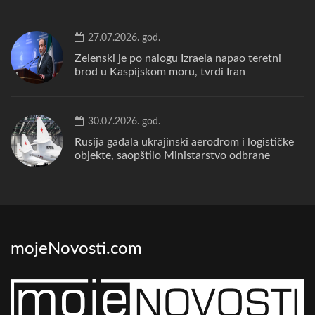
27.07.2026. god.
Zelenski je po nalogu Izraela napao teretni
brod u Kaspijskom moru, tvrdi Iran
30.07.2026. god.
Rusija gađala ukrajinski aerodrom i logističke
objekte, saopštilo Ministarstvo odbrane
mojeNovosti.com