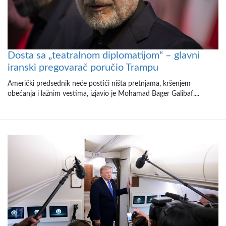
Dosta sa „teatralnom diplomatijom“ – glavni
iranski pregovarač poručio Trampu
Američki predsednik neće postići ništa pretnjama, kršenjem
obećanja i lažnim vestima, izjavio je Mohamad Bager Galibaf....