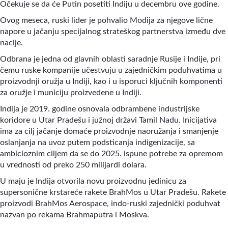
Očekuje se da će Putin posetiti Indiju u decembru ove godine.
Ovog meseca, ruski lider je pohvalio Modija za njegove lične
napore u jačanju specijalnog strateškog partnerstva između dve
nacije.
Odbrana je jedna od glavnih oblasti saradnje Rusije i Indije, pri
čemu ruske kompanije učestvuju u zajedničkim poduhvatima u
proizvodnji oružja u Indiji, kao i u isporuci ključnih komponenti
za oružje i municiju proizvedene u Indiji.
Indija je 2019. godine osnovala odbrambene industrijske
koridore u Utar Pradešu i južnoj državi Tamil Nadu. Inicijativa
ima za cilj jačanje domaće proizvodnje naoružanja i smanjenje
oslanjanja na uvoz putem podsticanja indigenizacije, sa
ambicioznim ciljem da se do 2025. ispune potrebe za opremom
u vrednosti od preko 250 milijardi dolara.
U maju je Indija otvorila novu proizvodnu jedinicu za
supersonične krstareće rakete BrahMos u Utar Pradešu. Rakete
proizvodi BrahMos Aerospace, indo-ruski zajednički poduhvat
nazvan po rekama Brahmaputra i Moskva.