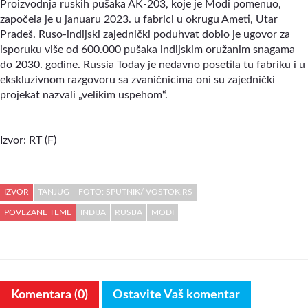
Proizvodnja ruskih pušaka AK-203, koje je Modi pomenuo,
započela je u januaru 2023. u fabrici u okrugu Ameti, Utar
Pradeš. Ruso-indijski zajednički poduhvat dobio je ugovor za
isporuku više od 600.000 pušaka indijskim oružanim snagama
do 2030. godine. Russia Today je nedavno posetila tu fabriku i u
ekskluzivnom razgovoru sa zvaničnicima oni su zajednički
projekat nazvali „velikim uspehom“.
Izvor: RT (F)
IZVOR
TANJUG
FOTO: SPUTNIK/ VOSTOK.RS
POVEZANE TEME
INDIJA
RUSIJA
MODI
Komentara (0)
Ostavite Vaš komentar