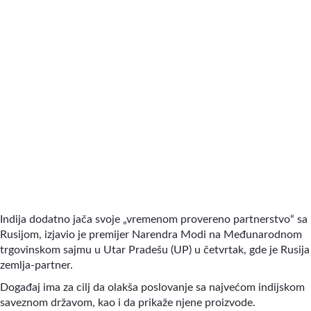
Indija dodatno jača svoje „vremenom provereno partnerstvo“ sa
Rusijom, izjavio je premijer Narendra Modi na Međunarodnom
trgovinskom sajmu u Utar Pradešu (UP) u četvrtak, gde je Rusija
zemlja-partner.
Događaj ima za cilj da olakša poslovanje sa najvećom indijskom
saveznom državom, kao i da prikaže njene proizvode.