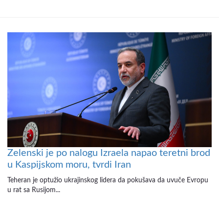
Zelenski je po nalogu Izraela napao teretni brod
u Kaspijskom moru, tvrdi Iran
Teheran je optužio ukrajinskog lidera da pokušava da uvuče Evropu
u rat sa Rusijom...