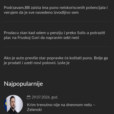
Podrzavam,BB zaista ima puno neiskoriscenih potencijala i
verujem da je sve navedeno izvodljivo sem
Prodacu stan kad odem u penziju i preko Solis-a potraziti
plac na Fruskoj Gori da napravim sebi nest
Ako je auto previše star popravke će koštati puno. Bolje ga
je prodati i uzeti novi polovni. Loše je
Najpopularnije
29.07.2026. god.
Krim trenutno nije na dnevnom redu –
Zelenski