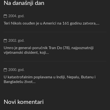
Na današnji dan
2004. god.
Teri Nikols osuđen je u Americi na 161 godinu zatvora,...
2002. god.
Umro je general-poručnik Tran Do (78), najpoznatniji
vijetnamski disident, koji...
2000. god.
U katastrofalnim poplavama u Indiji, Nepalu, Butanu i
Bangladešu život...
Novi komentari