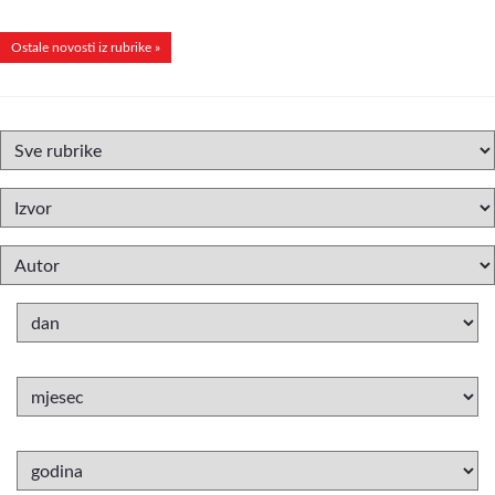
Ostale novosti iz rubrike »