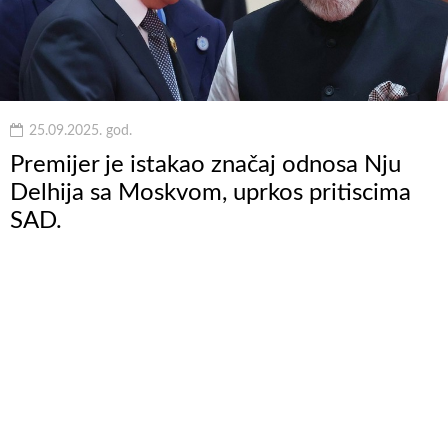
25.09.2025. god.
Premijer je istakao značaj odnosa Nju
Delhija sa Moskvom, uprkos pritiscima
SAD.