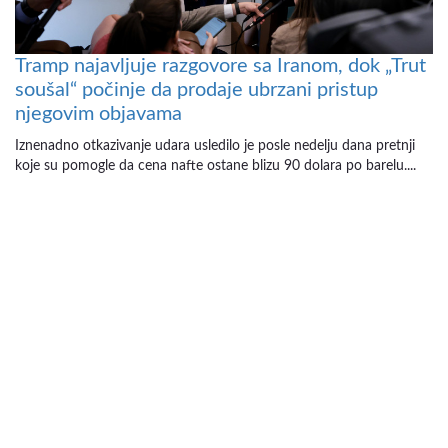
Tramp najavljuje razgovore sa Iranom, dok „Trut
soušal“ počinje da prodaje ubrzani pristup
njegovim objavama
Iznenadno otkazivanje udara usledilo je posle nedelju dana pretnji
koje su pomogle da cena nafte ostane blizu 90 dolara po barelu....