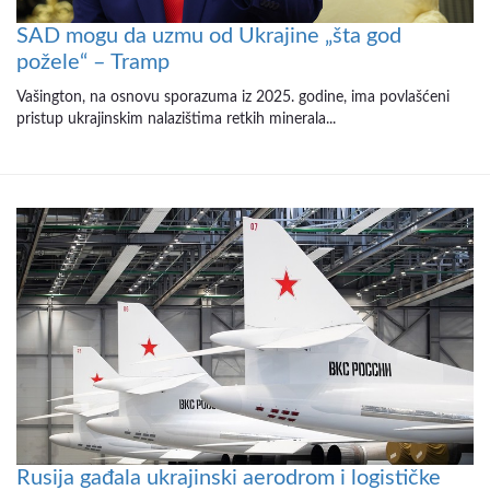
SAD mogu da uzmu od Ukrajine „šta god
požele“ – Tramp
Vašington, na osnovu sporazuma iz 2025. godine, ima povlašćeni
pristup ukrajinskim nalazištima retkih minerala...
Rusija gađala ukrajinski aerodrom i logističke