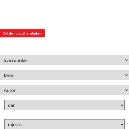
Ostale novosti iz rubrike »