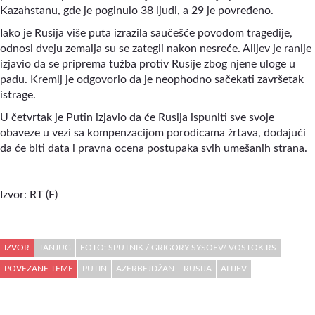
Kazahstanu, gde je poginulo 38 ljudi, a 29 je povređeno.
Iako je Rusija više puta izrazila saučešće povodom tragedije,
odnosi dveju zemalja su se zategli nakon nesreće. Alijev je ranije
izjavio da se priprema tužba protiv Rusije zbog njene uloge u
padu. Kremlj je odgovorio da je neophodno sačekati završetak
istrage.
U četvrtak je Putin izjavio da će Rusija ispuniti sve svoje
obaveze u vezi sa kompenzacijom porodicama žrtava, dodajući
da će biti data i pravna ocena postupaka svih umešanih strana.
Izvor: RT (F)
IZVOR
TANJUG
FOTO: SPUTNIK / GRIGORY SYSOEV/ VOSTOK.RS
POVEZANE TEME
PUTIN
AZERBEJDŽAN
RUSIJA
ALIJEV