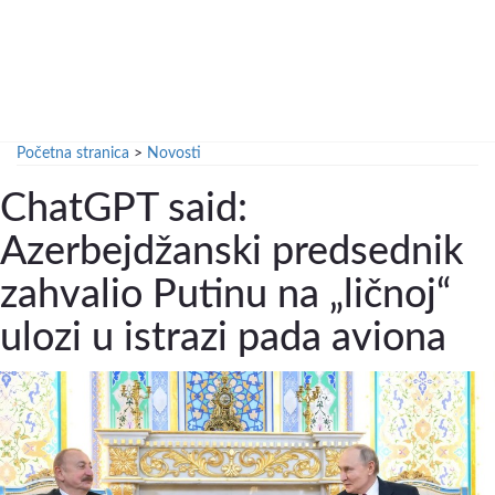
Početna stranica
>
Novosti
ChatGPT said:
Azerbejdžanski predsednik
zahvalio Putinu na „ličnoj“
ulozi u istrazi pada aviona