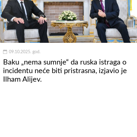
09.10.2025. god.
Baku „nema sumnje“ da ruska istraga o
incidentu neće biti pristrasna, izjavio je
Ilham Alijev.