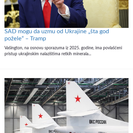
SAD mogu da uzmu od Ukrajine „šta god
požele“ – Tramp
Vašington, na osnovu sporazuma iz 2025. godine, ima povlašćeni
pristup ukrajinskim nalazištima retkih minerala...