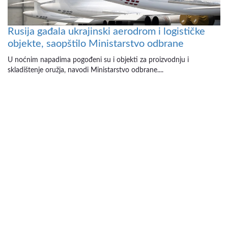
Rusija gađala ukrajinski aerodrom i logističke
objekte, saopštilo Ministarstvo odbrane
U noćnim napadima pogođeni su i objekti za proizvodnju i
skladištenje oružja, navodi Ministarstvo odbrane....