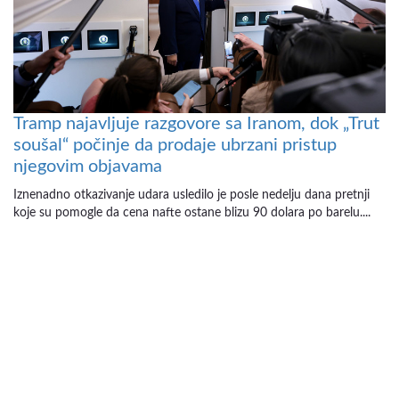
Tramp najavljuje razgovore sa Iranom, dok „Trut
soušal“ počinje da prodaje ubrzani pristup
njegovim objavama
Iznenadno otkazivanje udara usledilo je posle nedelju dana pretnji
koje su pomogle da cena nafte ostane blizu 90 dolara po barelu....