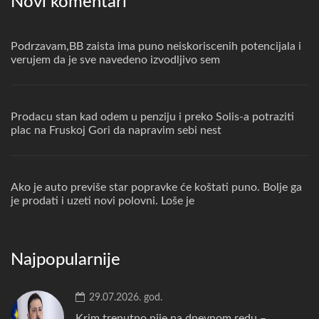
Novi komentari
Podrzavam,BB zaista ima puno neiskoriscenih potencijala i
verujem da je sve navedeno izvodljivo sem
Prodacu stan kad odem u penziju i preko Solis-a potraziti
plac na Fruskoj Gori da napravim sebi nest
Ako je auto previše star popravke će koštati puno. Bolje ga
je prodati i uzeti novi polovni. Loše je
Najpopularnije
29.07.2026. god.
Krim trenutno nije na dnevnom redu –