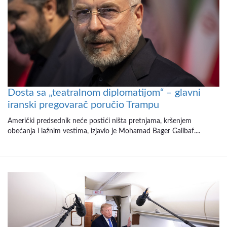
Dosta sa „teatralnom diplomatijom“ – glavni
iranski pregovarač poručio Trampu
Američki predsednik neće postići ništa pretnjama, kršenjem
obećanja i lažnim vestima, izjavio je Mohamad Bager Galibaf....