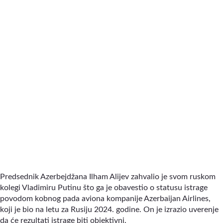
Predsednik Azerbejdžana Ilham Alijev zahvalio je svom ruskom
kolegi Vladimiru Putinu što ga je obavestio o statusu istrage
povodom kobnog pada aviona kompanije Azerbaijan Airlines,
koji je bio na letu za Rusiju 2024. godine. On je izrazio uverenje
da će rezultati istrage biti objektivni.