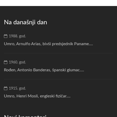
Na današnji dan
1988. god.
Umro, Arnulfo Arias, bivši predsjednik Paname....
1960. god.
Rođen, Antonio Banderas, španski glumac....
1915. god.
Umro, Henri Mosli, engleski fizičar....