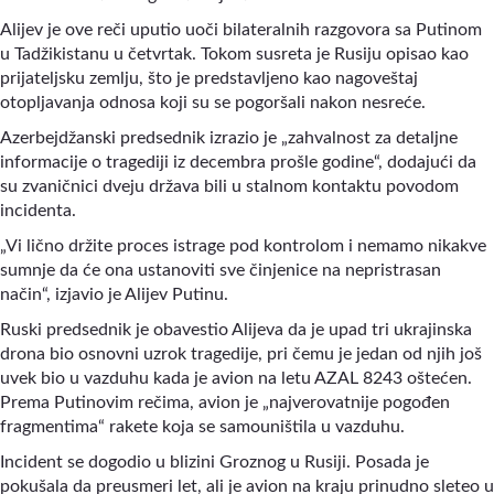
Alijev je ove reči uputio uoči bilateralnih razgovora sa Putinom
u Tadžikistanu u četvrtak. Tokom susreta je Rusiju opisao kao
prijateljsku zemlju, što je predstavljeno kao nagoveštaj
otopljavanja odnosa koji su se pogoršali nakon nesreće.
Azerbejdžanski predsednik izrazio je „zahvalnost za detaljne
informacije o tragediji iz decembra prošle godine“, dodajući da
su zvaničnici dveju država bili u stalnom kontaktu povodom
incidenta.
„Vi lično držite proces istrage pod kontrolom i nemamo nikakve
sumnje da će ona ustanoviti sve činjenice na nepristrasan
način“, izjavio je Alijev Putinu.
Ruski predsednik je obavestio Alijeva da je upad tri ukrajinska
drona bio osnovni uzrok tragedije, pri čemu je jedan od njih još
uvek bio u vazduhu kada je avion na letu AZAL 8243 oštećen.
Prema Putinovim rečima, avion je „najverovatnije pogođen
fragmentima“ rakete koja se samouništila u vazduhu.
Incident se dogodio u blizini Groznog u Rusiji. Posada je
pokušala da preusmeri let, ali je avion na kraju prinudno sleteo u