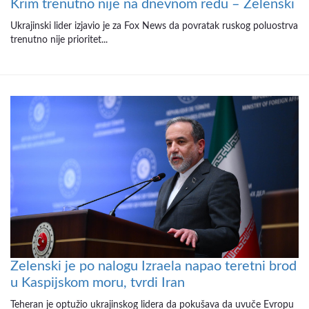
Krim trenutno nije na dnevnom redu – Zelenski
Ukrajinski lider izjavio je za Fox News da povratak ruskog poluostrva
trenutno nije prioritet...
Zelenski je po nalogu Izraela napao teretni brod
u Kaspijskom moru, tvrdi Iran
Teheran je optužio ukrajinskog lidera da pokušava da uvuče Evropu