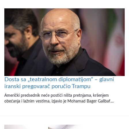
Dosta sa „teatralnom diplomatijom“ – glavni
iranski pregovarač poručio Trampu
Američki predsednik neće postići ništa pretnjama, kršenjem
obećanja i lažnim vestima, izjavio je Mohamad Bager Galibaf....