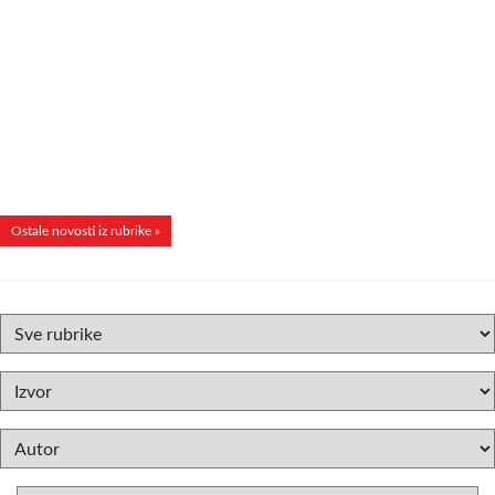
Ostale novosti iz rubrike »