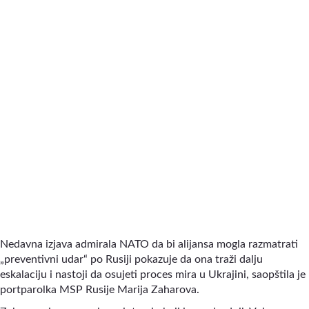
Nedavna izjava admirala NATO da bi alijansa mogla razmatrati
„preventivni udar“ po Rusiji pokazuje da ona traži dalju
eskalaciju i nastoji da osujeti proces mira u Ukrajini, saopštila je
portparolka MSP Rusije Marija Zaharova.