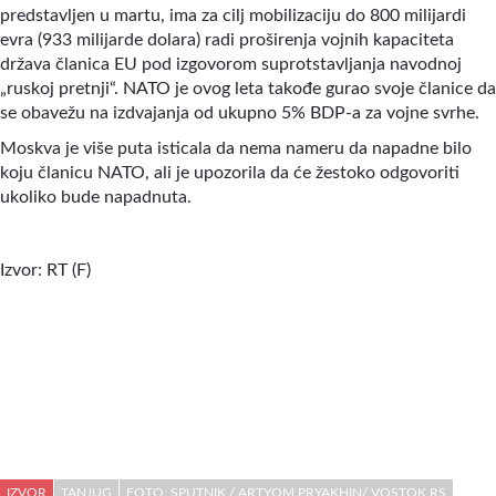
predstavljen u martu, ima za cilj mobilizaciju do 800 milijardi
evra (933 milijarde dolara) radi proširenja vojnih kapaciteta
država članica EU pod izgovorom suprotstavljanja navodnoj
„ruskoj pretnji“. NATO je ovog leta takođe gurao svoje članice da
se obavežu na izdvajanja od ukupno 5% BDP-a za vojne svrhe.
Moskva je više puta isticala da nema nameru da napadne bilo
koju članicu NATO, ali je upozorila da će žestoko odgovoriti
ukoliko bude napadnuta.
Izvor: RT (F)
IZVOR
TANJUG
FOTO: SPUTNIK / ARTYOM PRYAKHIN/ VOSTOK.RS