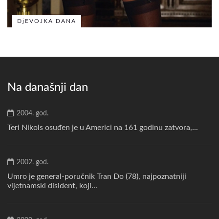
DjEVOJKA DANA
Na današnji dan
2004. god.
Teri Nikols osuđen je u Americi na 161 godinu zatvora,...
2002. god.
Umro je general-poručnik Tran Do (78), najpoznatniji
vijetnamski disident, koji...