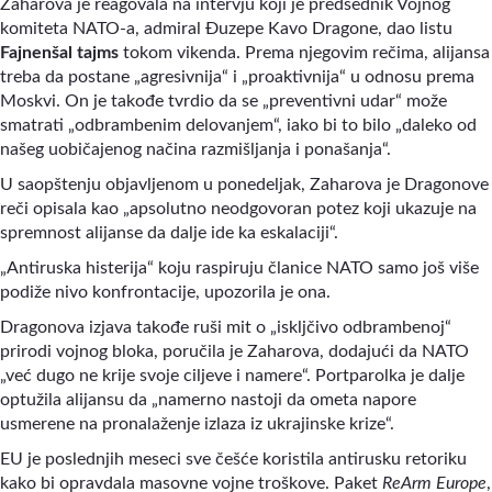
Zaharova je reagovala na intervju koji je predsednik Vojnog
komiteta NATO-a, admiral Đuzepe Kavo Dragone, dao listu
Fajnenšal tajms
tokom vikenda. Prema njegovim rečima, alijansa
treba da postane „agresivnija“ i „proaktivnija“ u odnosu prema
Moskvi. On je takođe tvrdio da se „preventivni udar“ može
smatrati „odbrambenim delovanjem“, iako bi to bilo „daleko od
našeg uobičajenog načina razmišljanja i ponašanja“.
U saopštenju objavljenom u ponedeljak, Zaharova je Dragonove
reči opisala kao „apsolutno neodgovoran potez koji ukazuje na
spremnost alijanse da dalje ide ka eskalaciji“.
„Antiruska histerija“ koju raspiruju članice NATO samo još više
podiže nivo konfrontacije, upozorila je ona.
Dragonova izjava takođe ruši mit o „iskljčivo odbrambenoj“
prirodi vojnog bloka, poručila je Zaharova, dodajući da NATO
„već dugo ne krije svoje ciljeve i namere“. Portparolka je dalje
optužila alijansu da „namerno nastoji da ometa napore
usmerene na pronalaženje izlaza iz ukrajinske krize“.
EU je poslednjih meseci sve češće koristila antirusku retoriku
kako bi opravdala masovne vojne troškove. Paket
ReArm Europe
,