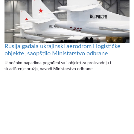
Rusija gađala ukrajinski aerodrom i logističke
objekte, saopštilo Ministarstvo odbrane
U noćnim napadima pogođeni su i objekti za proizvodnju i
skladištenje oružja, navodi Ministarstvo odbrane....