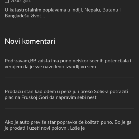
2000. god.
U katastrofalnim poplavama u Indiji, Nepalu, Butanu i
Bangladešu život...
Novi komentari
Podrzavam,BB zaista ima puno neiskoriscenih potencijala i
verujem da je sve navedeno izvodljivo sem
Prodacu stan kad odem u penziju i preko Solis-a potraziti
plac na Fruskoj Gori da napravim sebi nest
Ako je auto previše star popravke će koštati puno. Bolje ga
je prodati i uzeti novi polovni. Loše je