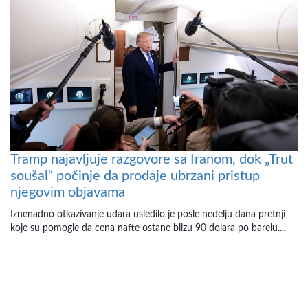
Tramp najavljuje razgovore sa Iranom, dok „Trut
soušal“ počinje da prodaje ubrzani pristup
njegovim objavama
Iznenadno otkazivanje udara usledilo je posle nedelju dana pretnji
koje su pomogle da cena nafte ostane blizu 90 dolara po barelu....