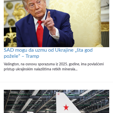
SAD mogu da uzmu od Ukrajine „šta god
požele“ – Tramp
Vašington, na osnovu sporazuma iz 2025. godine, ima povlašćeni
pristup ukrajinskim nalazištima retkih minerala...