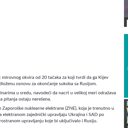
VIDEO
t mirovnog okvira od 20 tačaka za koji tvrdi da ga Kijev
edloženu osnovu za okončanje sukoba sa Rusijom.
vinarima u sredu, navodeći da nacrt u velikoj meri odražava
na pitanja ostaju nerešena.
e Zaporoške nuklearne elektrane (ZNE), koja je trenutno u
a elektranom zajednički upravljaju Ukrajina i SAD po
stranom upravljanju koje bi uključivalo i Rusiju.