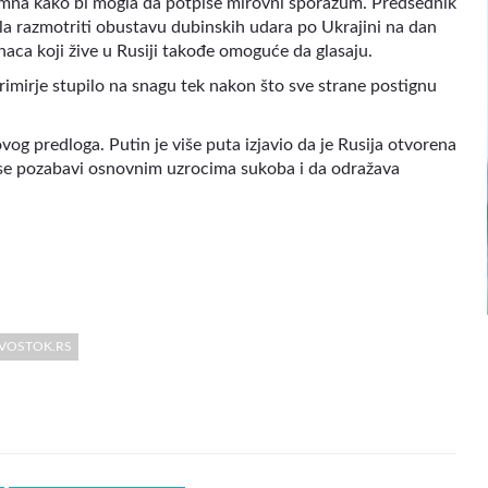
itimna kako bi mogla da potpiše mirovni sporazum. Predsednik
la razmotriti obustavu dubinskih udara po Ukrajini na dan
naca koji žive u Rusiji takođe omoguće da glasaju.
imirje stupilo na snagu tek nakon što sve strane postignu
og predloga. Putin je više puta izjavio da je Rusija otvorena
a se pozabavi osnovnim uzrocima sukoba i da odražava
 VOSTOK.RS