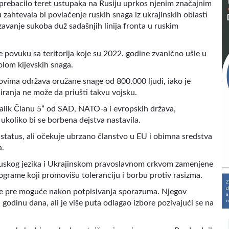
i prebacilo teret ustupaka na Rusiju uprkos njenim značajnim
zahtevala bi povlačenje ruskih snaga iz ukrajinskih oblasti
avanje sukoba duž sadašnjih linija fronta u ruskim
 povuku sa teritorija koje su 2022. godine zvanično ušle u
rolom kijevskih snaga.
ovima održava oružane snage od 800.000 ljudi, iako je
iranja ne može da priušti takvu vojsku.
nalik Članu 5” od SAD, NATO-a i evropskih država,
koliko bi se borbena dejstva nastavila.
 status, ali očekuje ubrzano članstvo u EU i obimna sredstva
a.
 ruskog jezika i Ukrajinskom pravoslavnom crkvom zamenjene
rame koji promovišu toleranciju i borbu protiv rasizma.
to je pre moguće nakon potpisivanja sporazuma. Njegov
godinu dana, ali je više puta odlagao izbore pozivajući se na