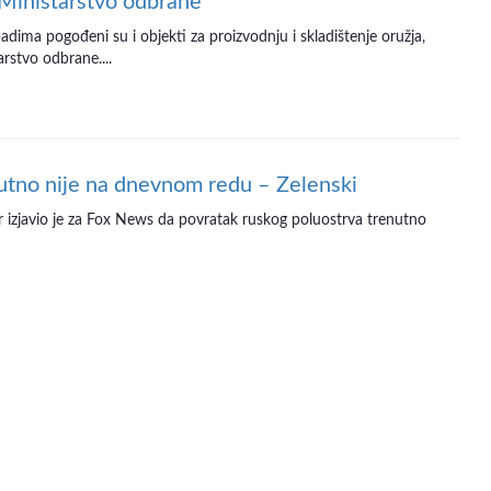
 Ministarstvo odbrane
dima pogođeni su i objekti za proizvodnju i skladištenje oružja,
rstvo odbrane....
utno nije na dnevnom redu – Zelenski
er izjavio je za Fox News da povratak ruskog poluostrva trenutno