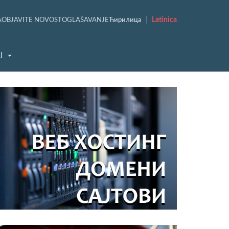
|
Latinica
A
OBJAVITE NOVOST
OGLAŠAVANJE
Ћирилица
I