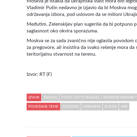
Moskva je istakla da ukrajinska vlast mora biti leg
Vladimir Putin nedavno je izjavio da bi Moskva mog
održavanja izbora, pod uslovom da se milioni Ukraji
Međutim, Zelenskijev plan sugeriše da bi potpuno pr
saglasnost oko okvira sporazuma.
Moskva se za sada zvanično nije oglasila povodom ov
za pregovore, ali insistira da svako rešenje mora d
teritorijalnu stvarnost na terenu.
Izvor: RT (F)
IZVOR
TANJUG
FOTO: GETTY IMAGES / ANDREW HARNIK/
POVEZANE TEME
ZELENSKI
UKRAJINA
RUSIJA
MIR