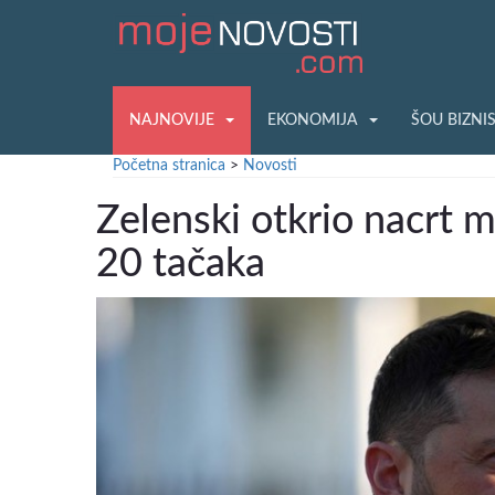
NAJNOVIJE
EKONOMIJA
ŠOU BIZNI
Početna stranica
>
Novosti
Zelenski otkrio nacrt 
20 tačaka