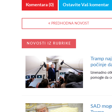
Komentara (0)
Ostavite Vaš komentar
PREDHODNA NOVOST
NOVOSTI IZ RUBRIKE
Tramp naj
počinje d
Iznenadno otka
pomogle da cen
SAD mogu 