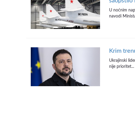
saopštilo
U noćnim napa
navodi Minista
Krim tren
Ukrajinski lid
nije prioritet...