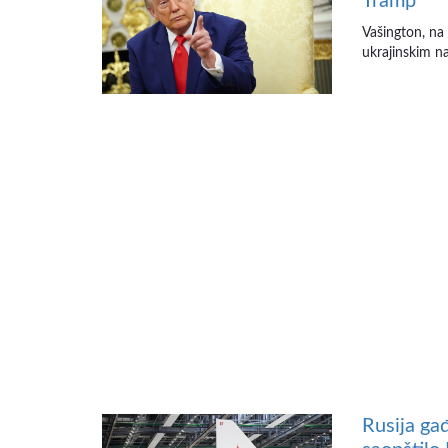
Tramp
Vašington, na
ukrajinskim na
Rusija gađ