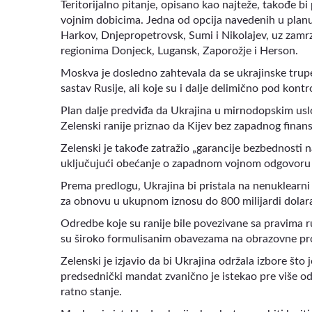
Teritorijalno pitanje, opisano kao najteže, takođe b
vojnim dobicima. Jedna od opcija navedenih u planu 
Harkov, Dnjepropetrovsk, Sumi i Nikolajev, uz zamrz
regionima Donjeck, Lugansk, Zaporožje i Herson.
Moskva je dosledno zahtevala da se ukrajinske trupe
sastav Rusije, ali koje su i dalje delimično pod kont
Plan dalje predviđa da Ukrajina u mirnodopskim usl
Zelenski ranije priznao da Kijev bez zapadnog finans
Zelenski je takođe zatražio „garancije bezbednosti 
uključujući obećanje o zapadnom vojnom odgovoru u
Prema predlogu, Ukrajina bi pristala na nenuklearni
za obnovu u ukupnom iznosu do 800 milijardi dolar
Odredbe koje su ranije bile povezivane sa pravima
su široko formulisanim obavezama na obrazovne prog
Zelenski je izjavio da bi Ukrajina održala izbore š
predsednički mandat zvanično je istekao pre više od 
ratno stanje.