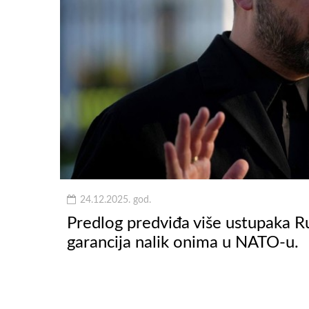
24.12.2025. god.
Predlog predviđa više ustupaka R
garancija nalik onima u NATO-u.