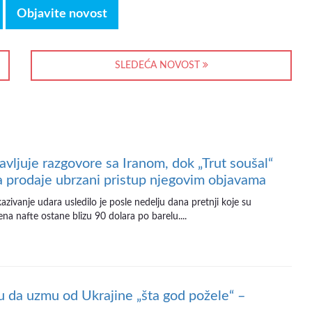
Objavite novost
SLEDEĆA NOVOST
avljuje razgovore sa Iranom, dok „Trut soušal“
a prodaje ubrzani pristup njegovim objavama
zivanje udara usledilo je posle nedelju dana pretnji koje su
a nafte ostane blizu 90 dolara po barelu....
da uzmu od Ukrajine „šta god požele“ –