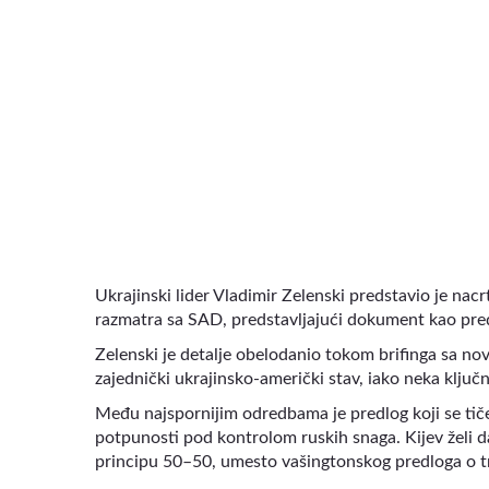
VIDEO
Ukrajinski lider Vladimir Zelenski predstavio je nacr
razmatra sa SAD, predstavljajući dokument kao pr
Zelenski je detalje obelodanio tokom brifinga sa no
zajednički ukrajinsko-američki stav, iako neka ključ
Među najspornijim odredbama je predlog koji se tič
potpunosti pod kontrolom ruskih snaga. Kijev želi d
principu 50–50, umesto vašingtonskog predloga o tro