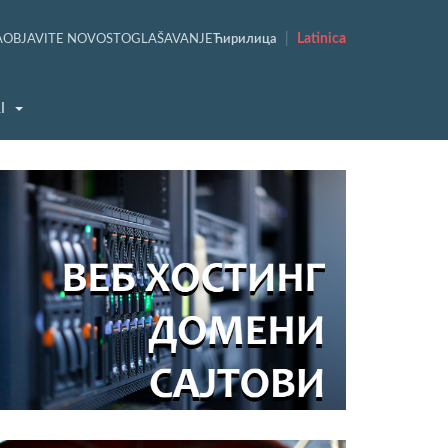
|
Latinica
A
OBJAVITE NOVOST
OGLAŠAVANJE
Ћирилица
I