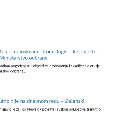
ala ukrajinski aerodrom i logističke objekte,
 Ministarstvo odbrane
dima pogođeni su i objekti za proizvodnju i skladištenje oružja,
rstvo odbrane....
utno nije na dnevnom redu – Zelenski
er izjavio je za Fox News da povratak ruskog poluostrva trenutno