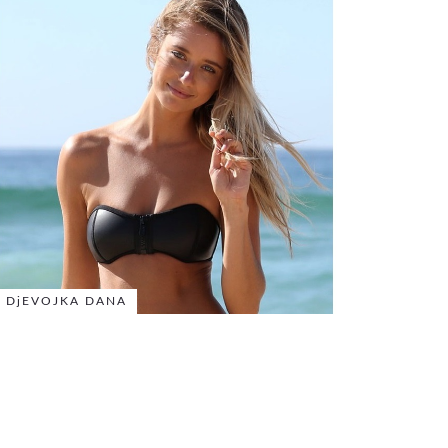
DjEVOJKA DANA