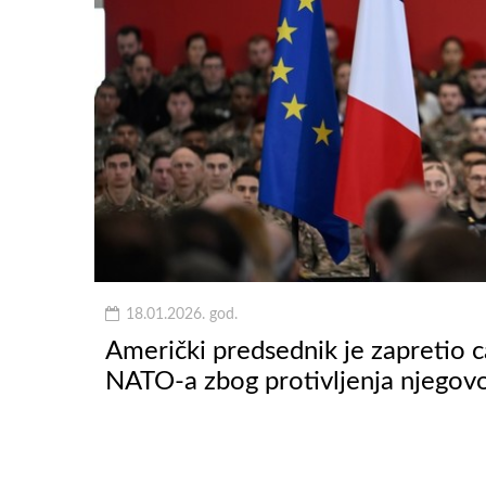
18.01.2026. god.
Američki predsednik je zapretio 
NATO-a zbog protivljenja njego