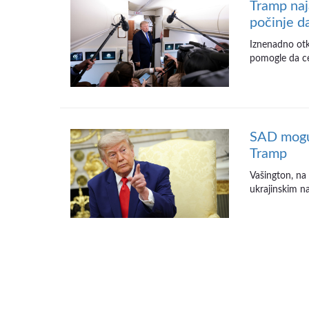
Tramp naj
počinje d
Iznenadno otka
pomogle da cen
SAD mogu 
Tramp
Vašington, na
ukrajinskim na