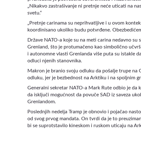
„Nikakvo zastrašivanje ni pretnje neće uticati na nas
svetu.“
„Pretnje carinama su neprihvatljive i u ovom kontek
koordinisano ukoliko budu potvrđene. Obezbedićemo
Države NATO-a koje su na meti carina nedavno su se
Grenland, što je protumačeno kao simbolično učvršć
i autonomne vlasti Grenlanda više puta su istakle da
odluci njenih stanovnika.
Makron je branio svoju odluku da pošalje trupe na
odluku, jer je bezbednost na Arktiku i na spoljnim g
Generalni sekretar NATO-a Mark Rute odbio je da ko
da isključi mogućnost da povuče SAD iz saveza ukol
Grenlandom.
Poslednjih nedelja Tramp je obnovio i pojačao nastoj
od svog prvog mandata. On tvrdi da je to preuzima
bi se suprotstavilo kineskom i ruskom uticaju na Ark