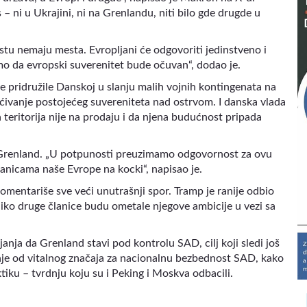
 – ni u Ukrajini, ni na Grenlandu, niti bilo gde drugde u
stu nemaju mesta. Evropljani će odgovoriti jedinstveno i
 da evropski suverenitet bude očuvan“, dodao je.
 pridružile Danskoj u slanju malih vojnih kontingenata na
ivanje postojećeg suvereniteta nad ostrvom. I danska vlada
 teritorija nije na prodaju i da njena budućnost pripada
 Grenland. „U potpunosti preuzimamo odgovornost za ovu
ranicama naše Evrope na kocki“, napisao je.
mentariše sve veći unutrašnji spor. Tramp je ranije odbio
iko druge članice budu ometale njegove ambicije u vezi sa
anja da Grenland stavi pod kontrolu SAD, cilj koji sledi još
nje od vitalnog značaja za nacionalnu bezbednost SAD, kako
tiku – tvrdnju koju su i Peking i Moskva odbacili.