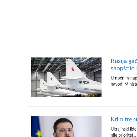
Rusija gađ
saopštilo
U noćnim napa
navodi Minista
Krim tren
Ukrajinski lid
nije prioritet...