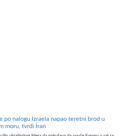
je po nalogu Izraela napao teretni brod u
m moru, tvrdi Iran