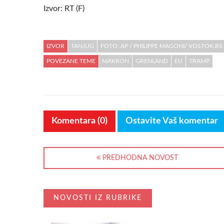
Izvor: RT (F)
IZVOR
TANJUG
FOTO: AP / PHILIPPE MAGONI/ VOSTOK.RS
POVEZANE TEME
MAKRON
GRENLAND
EU
TRAMP
Komentara (0)
Ostavite Vaš komentar
PREDHODNA NOVOST
NOVOSTI IZ RUBRIKE