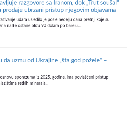
avljuje razgovore sa Iranom, dok „Trut soušal“
a prodaje ubrzani pristup njegovim objavama
zivanje udara usledilo je posle nedelju dana pretnji koje su
a nafte ostane blizu 90 dolara po barelu....
da uzmu od Ukrajine „šta god požele“ –
 osnovu sporazuma iz 2025. godine, ima povlašćeni pristup
lazištima retkih minerala...