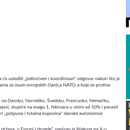
VIDEO
će uslediti „jedinstven i koordinisan“ odgovor nakon što je
nama za osam evropskih članica NATO-a koje se protive
su na Dansku, Norvešku, Švedsku, Francusku, Nemačku,
javi, stupiće na snagu 1. februara u visini od 10% i porasti
vari „potpuna i totalna kupovina“ danske autonomne
 država, u Evropi i drugde“, napisao je Makron na X-u.