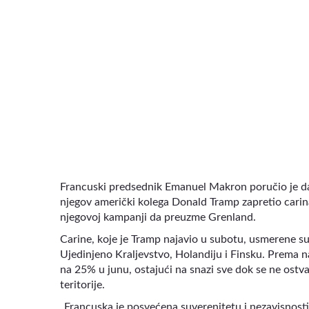
VIDEO
Francuski predsednik Emanuel Makron poručio je da 
njegov američki kolega Donald Tramp zapretio cari
njegovoj kampanji da preuzme Grenland.
Carine, koje je Tramp najavio u subotu, usmerene 
Ujedinjeno Kraljevstvo, Holandiju i Finsku. Prema na
na 25% u junu, ostajući na snazi sve dok se ne ost
teritorije.
„Francuska je posvećena suverenitetu i nezavisnosti