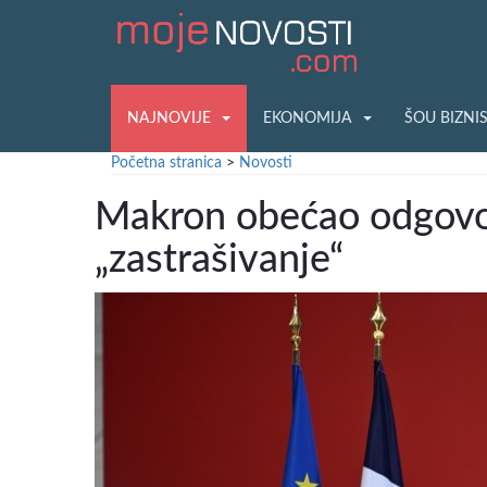
NAJNOVIJE
EKONOMIJA
ŠOU BIZNI
Početna stranica
>
Novosti
Makron obećao odgovo
„zastrašivanje“