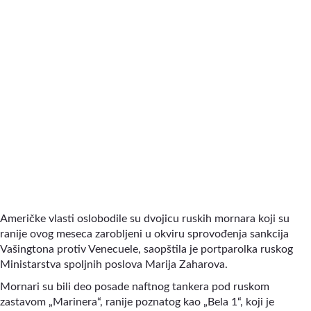
Američke vlasti oslobodile su dvojicu ruskih mornara koji su
ranije ovog meseca zarobljeni u okviru sprovođenja sankcija
Vašingtona protiv Venecuele, saopštila je portparolka ruskog
Ministarstva spoljnih poslova Marija Zaharova.
Mornari su bili deo posade naftnog tankera pod ruskom
zastavom „Marinera“, ranije poznatog kao „Bela 1“, koji je