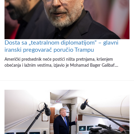
Dosta sa „teatralnom diplomatijom“ – glavni
iranski pregovarač poručio Trampu
Američki predsednik neće postići ništa pretnjama, kršenjem
obećanja i lažnim vestima, izjavio je Mohamad Bager Galibaf....