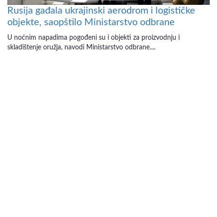
Rusija gađala ukrajinski aerodrom i logističke
objekte, saopštilo Ministarstvo odbrane
U noćnim napadima pogođeni su i objekti za proizvodnju i
skladištenje oružja, navodi Ministarstvo odbrane....