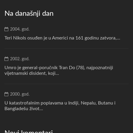
Na današnji dan
2004. god.
Teri Nikols osuđen je u Americi na 161 godinu zatvora,...
2002. god.
Umro je general-poručnik Tran Do (78), najpoznatniji
vijetnamski disident, koji...
2000. god.
U katastrofalnim poplavama u Indiji, Nepalu, Butanu i
Bangladešu život...