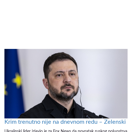
Krim trenutno nije na dnevnom redu – Zelenski
Ukrajinski lider izjavio je za Fox News da povratak ruskog poluostrva