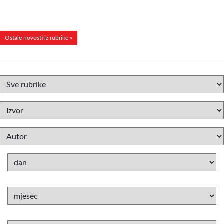
Ostale novosti iz rubrike »