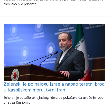
trenutno nije prioritet...
Zelenski je po nalogu Izraela napao teretni brod
u Kaspijskom moru, tvrdi Iran
Teheran je optužio ukrajinskog lidera da pokušava da uvuče Evropu
u rat sa Rusijom...