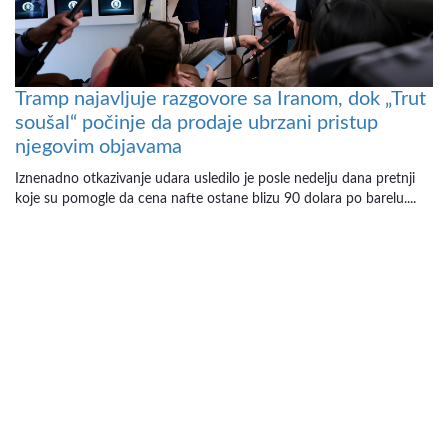
Tramp najavljuje razgovore sa Iranom, dok „Trut
soušal“ počinje da prodaje ubrzani pristup
njegovim objavama
Iznenadno otkazivanje udara usledilo je posle nedelju dana pretnji
koje su pomogle da cena nafte ostane blizu 90 dolara po barelu....