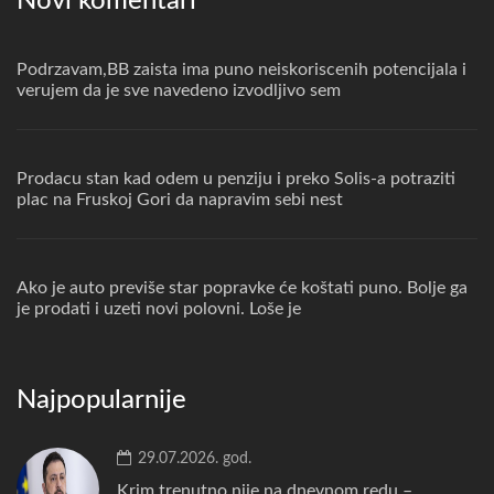
Novi komentari
Podrzavam,BB zaista ima puno neiskoriscenih potencijala i
verujem da je sve navedeno izvodljivo sem
Prodacu stan kad odem u penziju i preko Solis-a potraziti
plac na Fruskoj Gori da napravim sebi nest
Ako je auto previše star popravke će koštati puno. Bolje ga
je prodati i uzeti novi polovni. Loše je
Najpopularnije
29.07.2026. god.
Krim trenutno nije na dnevnom redu –