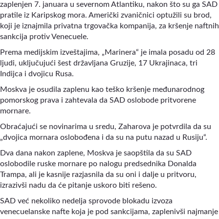
zaplenjen 7. januara u severnom Atlantiku, nakon što su ga SAD
pratile iz Karipskog mora. Američki zvaničnici optužili su brod,
koji je iznajmila privatna trgovačka kompanija, za kršenje naftnih
sankcija protiv Venecuele.
Prema medijskim izveštajima, „Marinera“ je imala posadu od 28
ljudi, uključujući šest državljana Gruzije, 17 Ukrajinaca, tri
Indijca i dvojicu Rusa.
Moskva je osudila zaplenu kao teško kršenje međunarodnog
pomorskog prava i zahtevala da SAD oslobode pritvorene
mornare.
Obraćajući se novinarima u sredu, Zaharova je potvrdila da su
„dvojica mornara oslobođena i da su na putu nazad u Rusiju“.
Dva dana nakon zaplene, Moskva je saopštila da su SAD
oslobodile ruske mornare po nalogu predsednika Donalda
Trampa, ali je kasnije razjasnila da su oni i dalje u pritvoru,
izrazivši nadu da će pitanje uskoro biti rešeno.
SAD već nekoliko nedelja sprovode blokadu izvoza
venecuelanske nafte koja je pod sankcijama, zaplenivši najmanje