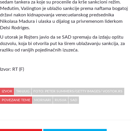
sedam tankera za koje su procenile da krše sankcioni režim.
Međutim, Vašington je ublažio sankcije prema naftama bogatoj
državi nakon kidnapovanja venecuelanskog predsednika
Nikolasa Madura i ulaska u dijalog sa privremenom liderkom
Delsi Rodriges.
U utorak je Rojters javio da se SAD spremaju da izdaju opštu
dozvolu, koja bi otvorila put ka širem ublažavanju sankcija, za
razliku od ranijih pojedinačnih izuzeća.
Izvor: RT (F)
IZVOR
TANJUG
FOTO: PETER SUMMERS/GETTY IMAGES/ VOSTOK.RS
POVEZANE TEME
MORNARI
RUSIJA
SAD