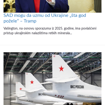
SAD mogu da uzmu od Ukrajine „šta god
požele“ – Tramp
Vašington, na osnovu sporazuma iz 2025. godine, ima povlašćeni
pristup ukrajinskim nalazištima retkih minerala...