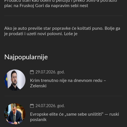
Prodacu stan kad odem u penziju i preko Solis-a potraziti
plac na Fruskoj Gori da napravim sebi nest
Ako je auto previše star popravke će koštati puno. Bolje ga
je prodati i uzeti novi polovni. Loše je
Najpopularnije
29.07.2026. god.
Krim trenutno nije na dnevnom redu –
Zelenski
24.07.2026. god.
Evropske elite će „same sebe uništiti“ — ruski
poslanik