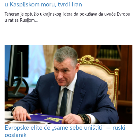
u Kaspijskom moru, tvrdi Iran
Teheran je optužio ukrajinskog lidera da pokušava da uvuče Evropu
u rat sa Rusijom...
Evropske elite će „same sebe uništiti“ — ruski
poslanik