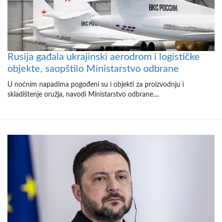
Rusija gađala ukrajinski aerodrom i logističke
objekte, saopštilo Ministarstvo odbrane
U noćnim napadima pogođeni su i objekti za proizvodnju i
skladištenje oružja, navodi Ministarstvo odbrane....