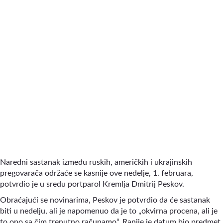
Naredni sastanak između ruskih, američkih i ukrajinskih
pregovarača održaće se kasnije ove nedelje, 1. februara,
potvrdio je u sredu portparol Kremlja Dmitrij Peskov.
Obraćajući se novinarima, Peskov je potvrdio da će sastanak
biti u nedelju, ali je napomenuo da je to „okvirna procena, ali je
to ono sa čim trenutno računamo“. Ranije je datum bio predmet