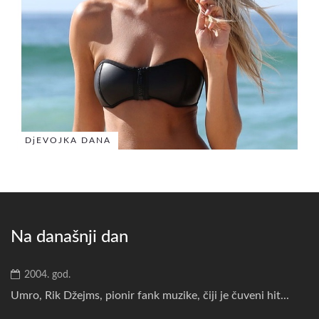
DjEVOJKA DANA
Na današnji dan
2004. god.
Umro, Rik Džejms, pionir fank muzike, čiji je čuveni hit...