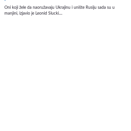
Oni koji žele da naoružavaju Ukrajinu i unište Rusiju sada su u
manjini, izjavio je Leonid Slucki....