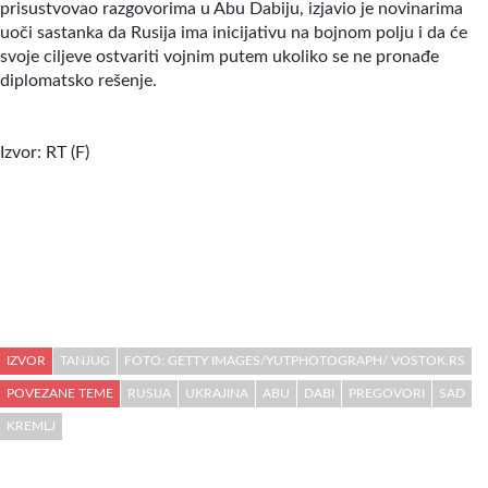
prisustvovao razgovorima u Abu Dabiju, izjavio je novinarima
uoči sastanka da Rusija ima inicijativu na bojnom polju i da će
svoje ciljeve ostvariti vojnim putem ukoliko se ne pronađe
diplomatsko rešenje.
Izvor: RT (F)
IZVOR
TANJUG
FOTO: GETTY IMAGES/YUTPHOTOGRAPH/ VOSTOK.RS
POVEZANE TEME
RUSIJA
UKRAJINA
ABU
DABI
PREGOVORI
SAD
KREMLJ