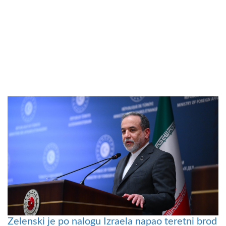
Zelenski je po nalogu Izraela napao teretni brod