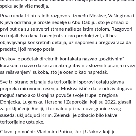
spekulacija više medija.
Prva runda trilateralnih razgovora između Moskve, Vašingtona i
Kijeva održana je prošle nedelje u Abu Dabiju, što je označilo
prvi put da su se sve tri strane našle za istim stolom. Razgovori
su trajali dva dana i ocenjeni su kao produktivni, ali bez
objavljivanja konkretnih detalja, uz napomenu pregovarača da
predstoji još mnogo posla.
Peskov je početak direktnih kontakata nazvao „pozitivnim“
korakom i naveo da se razmatra „čitav niz složenih pitanja u vezi
sa rešavanjem“ sukoba, što je ocenio kao napredak.
Sve tri strane priznaju da teritorijalni sporovi ostaju glavna
prepreka mirovnom rešenju. Moskva ističe da je održiv dogovor
moguć samo ako Ukrajina povuče svoje trupe iz regiona
Donjecka, Luganska, Hersona i Zaporožja, koji su 2022. glasali
za priključenje Rusiji, i formalno prizna nove granice svog
suseda, uključujući Krim. Zelenski je odbacio bilo kakve
teritorijalne ustupke.
Glavni pomoćnik Vladimira Putina, Jurij Ušakov, koji je