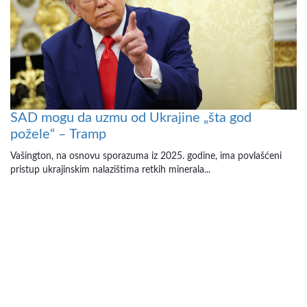
SAD mogu da uzmu od Ukrajine „šta god
požele“ – Tramp
Vašington, na osnovu sporazuma iz 2025. godine, ima povlašćeni
pristup ukrajinskim nalazištima retkih minerala...