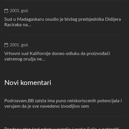
2003. god.
Sud u Madagaskaru osudio je bivšeg predsjednika Didijera
Raciraka na...
2001. god.
Vrhovni sud Kalifornije doneo odluku da proizvođači
vatrenog oružja ne...
Novi komentari
Podrzavam,BB zaista ima puno neiskoriscenih potencijala i
verujem da je sve navedeno izvodljivo sem