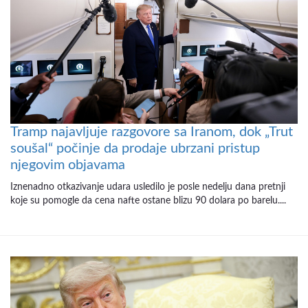
Tramp najavljuje razgovore sa Iranom, dok „Trut
soušal“ počinje da prodaje ubrzani pristup
njegovim objavama
Iznenadno otkazivanje udara usledilo je posle nedelju dana pretnji
koje su pomogle da cena nafte ostane blizu 90 dolara po barelu....