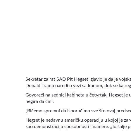
VIDEO
Sekretar za rat SAD Pit Hegset izjavio je da je voj
Donald Tramp naredi u vezi sa Iranom, dok se ka re
Govoreći na sednici kabineta u četvrtak, Hegset je 
negira da čini.
„Bićemo spremni da isporučimo sve što ovaj predsedn
Hegset je nedavnu američku operaciju u kojoj je za
kao demonstraciju sposobnosti i namere. „To šalje 