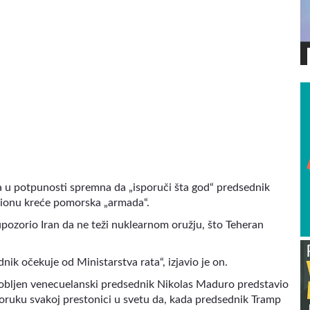
VIDEO
ska u potpunosti spremna da „isporuči šta god“ predsednik
gionu kreće pomorska „armada“.
upozorio Iran da ne teži nuklearnom oružju, što Teheran
ik očekuje od Ministarstva rata“, izjavio je on.
robljen venecuelanski predsednik Nikolas Maduro predstavio
poruku svakoj prestonici u svetu da, kada predsednik Tramp