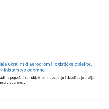
ala ukrajinski aerodrom i logističke objekte,
 Ministarstvo odbrane
dima pogođeni su i objekti za proizvodnju i skladištenje oružja,
rstvo odbrane....