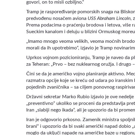
govori, on to misli ozbiljno.“
Tramp je raspoređivanje pomorskih snaga na Bliskom
predvođenu nosačem aviona
USS Abraham Lincoln
, 
Prema podacima o praćenju brodova i letova, više 
Sueckim kanalom i deluju u blizini Ormuskog moreuz
„Imamo mnogo veoma velikih, veoma moćnih brodova k
morali da ih upotrebimo“, izjavio je Tramp novinarim
Uprkos vojnom pozicioniranju, Tramp je naveo da pl
za Teheran: „Prvo – bez nuklearnog oružja. I drugo 
Čini se da je američko vojno planiranje aktivno. Medi
razmatra opcije koje se kreću od udara po iranskim
pojedinih zvaničnika – sa ciljem ponovnog raspirivan
Državni sekretar Marko Rubio izjavio je ove nedelje
„preventivno“ ukoliko se proceni da predstavlja pre
Iran „slabiji nego ikada“, ali je upozorio da bi prom
Iran je odgovorio prkosno. Zamenik ministra spoljni
brani“ i upozorio da bi svaki američki napad dobio 
moglo da uključi napade na američke baze u regionu.