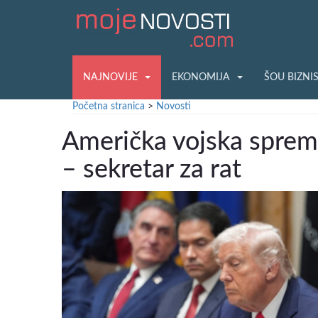
NAJNOVIJE
EKONOMIJA
ŠOU BIZNI
Početna stranica
>
Novosti
Američka vojska spremn
– sekretar za rat