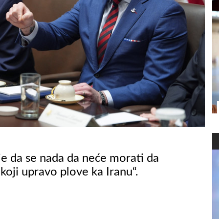
je da se nada da neće morati da
ji upravo plove ka Iranu“.