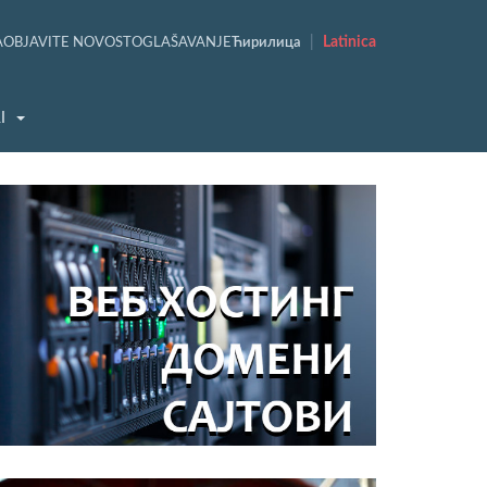
|
Latinica
A
OBJAVITE NOVOST
OGLAŠAVANJE
Ћирилица
I