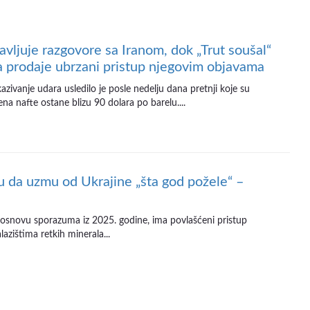
avljuje razgovore sa Iranom, dok „Trut soušal“
a prodaje ubrzani pristup njegovim objavama
zivanje udara usledilo je posle nedelju dana pretnji koje su
a nafte ostane blizu 90 dolara po barelu....
da uzmu od Ukrajine „šta god požele“ –
 osnovu sporazuma iz 2025. godine, ima povlašćeni pristup
lazištima retkih minerala...