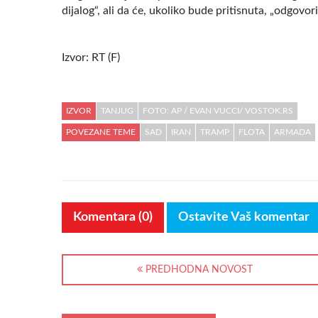
dijalog“, ali da će, ukoliko bude pritisnuta, „odgovor
Izvor: RT (F)
IZVOR
TANJUG
FOTO: AP / EVAN VUCCI/ VOSTOK.RS
POVEZANE TEME
SAD
IRAN
TRAMP
FLOTA
ARMADA
Komentara (0)
Ostavite Vaš komentar
PREDHODNA NOVOST