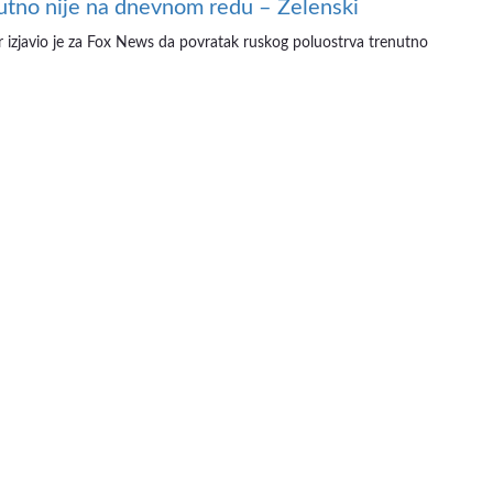
utno nije na dnevnom redu – Zelenski
er izjavio je za Fox News da povratak ruskog poluostrva trenutno