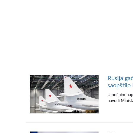
Rusija gađ
saopštilo
U noćnim napa
navodi Minista