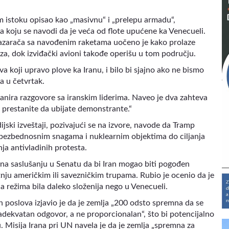
 istoku opisao kao „masivnu“ i „prelepu armadu“,
za koju se navodi da je veća od flote upućene ka Venecueli.
razarača sa navođenim raketama uočeno je kako prolaze
a, dok izviđački avioni takođe operišu u tom području.
oji upravo plove ka Iranu, i bilo bi sjajno ako ne bismo
a u četvrtak.
anira razgovore sa iranskim liderima. Naveo je dva zahteva
– prestanite da ubijate demonstrante.“
jski izveštaji, pozivajući se na izvore, navode da Tramp
 bezbednosnim snagama i nuklearnim objektima do ciljanja
ja antivladinih protesta.
 na saslušanju u Senatu da bi Iran mogao biti pogođen
tnju američkim ili savezničkim trupama. Rubio je ocenio da je
ena režima bila daleko složenija nego u Venecueli.
h poslova izjavio je da je zemlja „200 odsto spremna da se
„adekvatan odgovor, a ne proporcionalan“, što bi potencijalno
 Misija Irana pri UN navela je da je zemlja „spremna za