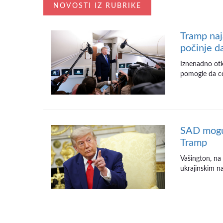
NOVOSTI IZ RUBRIKE
Tramp naj
počinje d
Iznenadno otka
pomogle da cen
SAD mogu 
Tramp
Vašington, na
ukrajinskim na