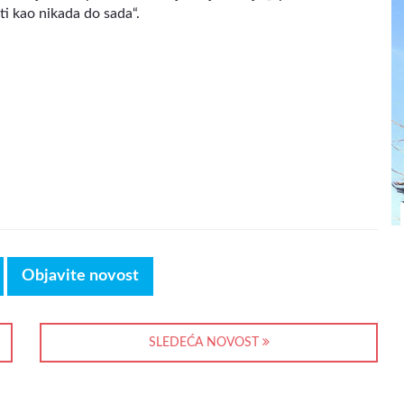
iti kao nikada do sada“.
Objavite novost
SLEDEĆA NOVOST