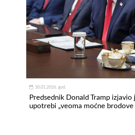
30.01.2026. god.
Predsednik Donald Tramp izjavio 
upotrebi „veoma moćne brodove ko