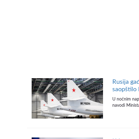
Rusija gađ
saopštilo
U noćnim napa
navodi Minista