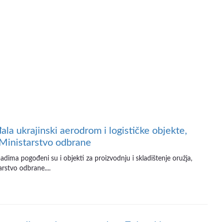
ala ukrajinski aerodrom i logističke objekte,
 Ministarstvo odbrane
dima pogođeni su i objekti za proizvodnju i skladištenje oružja,
rstvo odbrane....