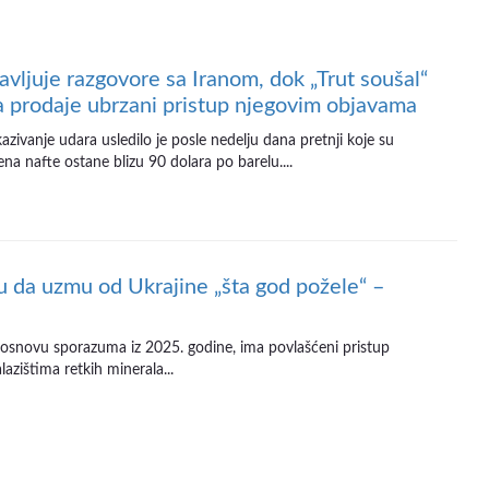
avljuje razgovore sa Iranom, dok „Trut soušal“
a prodaje ubrzani pristup njegovim objavama
zivanje udara usledilo je posle nedelju dana pretnji koje su
a nafte ostane blizu 90 dolara po barelu....
da uzmu od Ukrajine „šta god požele“ –
 osnovu sporazuma iz 2025. godine, ima povlašćeni pristup
lazištima retkih minerala...