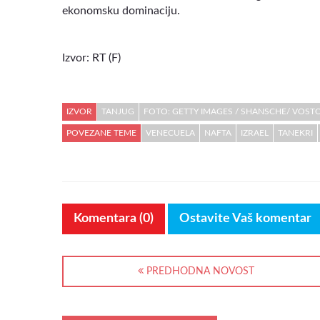
ekonomsku dominaciju.
Izvor: RT (F)
IZVOR
TANJUG
FOTO: GETTY IMAGES / SHANSCHE/ VOST
POVEZANE TEME
VENECUELA
NAFTA
IZRAEL
TANEKRI
Komentara (0)
Ostavite Vaš komentar
PREDHODNA NOVOST