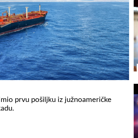
imio prvu pošiljku iz južnoameričke
kadu.