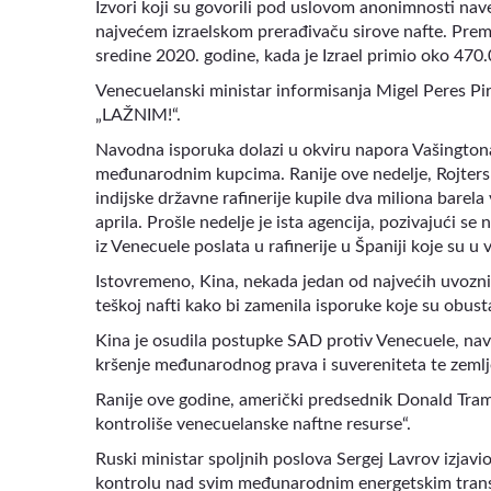
Izvori koji su govorili pod uslovom anonimnosti nav
najvećem izraelskom prerađivaču sirove nafte. Prema
sredine 2020. godine, kada je Izrael primio oko 470.
Venecuelanski ministar informisanja Migel Peres Pire
„LAŽNIM!“.
Navodna isporuka dolazi u okviru napora Vašington
međunarodnim kupcima. Ranije ove nedelje, Rojters j
indijske državne rafinerije kupile dva miliona barel
aprila. Prošle nedelje je ista agencija, pozivajući se
iz Venecuele poslata u rafinerije u Španiji koje su u
Istovremeno, Kina, nekada jedan od najvećih uvozni
teškoj nafti kako bi zamenila isporuke koje su obus
Kina je osudila postupke SAD protiv Venecuele, navo
kršenje međunarodnog prava i suvereniteta te zemlj
Ranije ove godine, američki predsednik Donald Tram
kontroliše venecuelanske naftne resurse“.
Ruski ministar spoljnih poslova Sergej Lavrov izjav
kontrolu nad svim međunarodnim energetskim trans