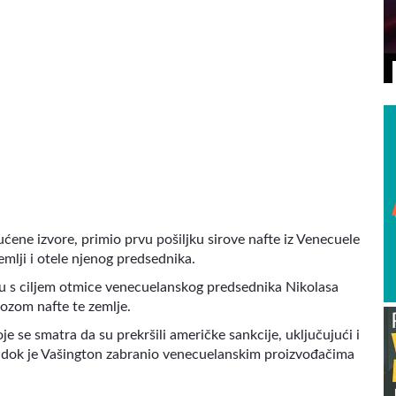
VIDEO
ućene izvore, primio prvu pošiljku sirove nafte iz Venecuele
mlji i otele njenog predsednika.
 s ciljem otmice venecuelanskog predsednika Nikolasa
ozom nafte te zemlje.
 se smatra da su prekršili američke sankcije, uključujući i
 dok je Vašington zabranio venecuelanskim proizvođačima