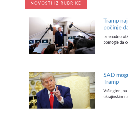
NOVOSTI IZ RUBRIKE
Tramp naj
počinje d
Iznenadno otka
pomogle da cen
SAD mogu 
Tramp
Vašington, na
ukrajinskim na