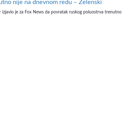
utno nije na dnevnom redu – Zelenski
er izjavio je za Fox News da povratak ruskog poluostrva trenutno