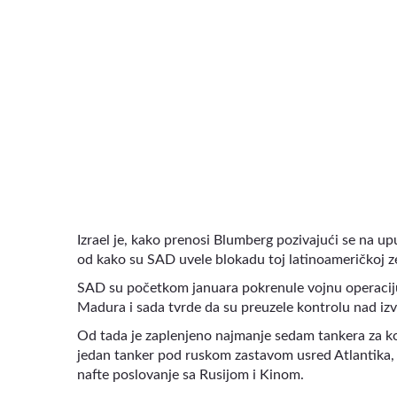
VIDEO
Izrael je, kako prenosi Blumberg pozivajući se na up
od kako su SAD uvele blokadu toj latinoameričkoj ze
SAD su početkom januara pokrenule vojnu operaciju
Madura i sada tvrde da su preuzele kontrolu nad izv
Od tada je zaplenjeno najmanje sedam tankera za koje
jedan tanker pod ruskom zastavom usred Atlantika,
nafte poslovanje sa Rusijom i Kinom.