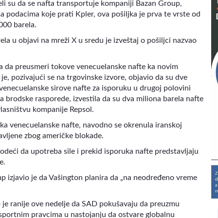
eli su da se nafta transportuje kompaniji Bazan Group,
 podacima koje prati Kpler, ova pošiljka je prva te vrste od
000 barela.
la u objavi na mreži X u sredu je izveštaj o pošiljci nazvao
a da preusmeri tokove venecuelanske nafte ka novim
e, pozivajući se na trgovinske izvore, objavio da su dve
a venecuelanske sirove nafte za isporuku u drugoj polovini
 na brodske rasporede, izvestila da su dva miliona barela nafte
 vlasništvu kompanije Repsol.
ka venecuelanske nafte, navodno se okrenula iranskoj
tavljene zbog američke blokade.
deći da upotreba sile i prekid isporuka nafte predstavljaju
e.
p izjavio je da Vašington planira da „na neodređeno vreme
io je ranije ove nedelje da SAD pokušavaju da preuzmu
portnim pravcima u nastojanju da ostvare globalnu