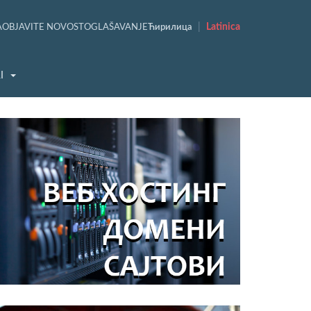
|
Latinica
A
OBJAVITE NOVOST
OGLAŠAVANJE
Ћирилица
I