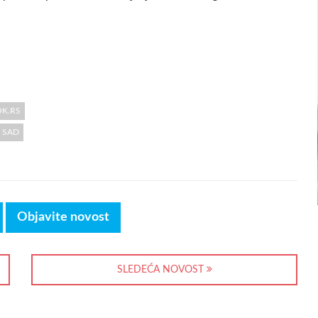
OK.RS
SAD
Objavite novost
SLEDEĆA NOVOST