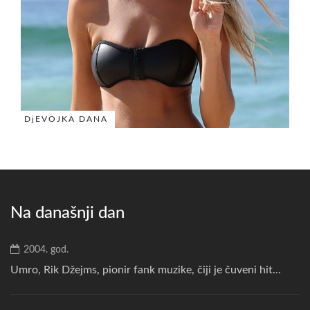
DjEVOJKA DANA
Na današnji dan
2004. god.
Umro, Rik Džejms, pionir fank muzike, čiji je čuveni hit...