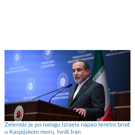
Zelenski je po nalogu Izraela napao teretni brod
u Kaspijskom moru, tvrdi Iran