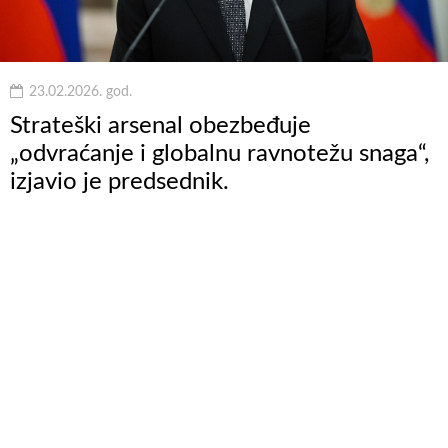
23.02.2026. god.
Strateški arsenal obezbeđuje
„odvraćanje i globalnu ravnotežu snaga“,
izjavio je predsednik.