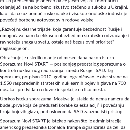
Ruski predsednik je obećao da će jačati vojsku i mornaricu
oslanjajući se na borbeno iskustvo stečeno u sukobu u Ukrajini,
kao i da će uz pomoć ruske nauke i visokotehnološke industrije
povećati borbenu gotovost svih rodova vojske.
„Razvoj nuklearne trijade, koja garantuje bezbednost Rusije i
omogućava nam da efikasno obezbedimo strateško odvraćanje i
ravnotežu snaga u svetu, ostaje naš bezuslovni prioritet“,
naglasio je on.
Obraćanje je usledilo manje od mesec dana nakon isteka
Sporazuma Novi START — poslednjeg preostalog sporazuma o
kontroli nuklearnog naoružanja između Rusije i SAD. Taj
sporazum, potpisan 2010. godine, ograničavao je obe strane na
1.550 raspoređenih strateških nuklearnih bojevih glava na 700
nosača i predviđao redovne inspekcije na licu mesta.
Uprkos isteku sporazuma, Moskva je istakla da nema nameru da
bude „prva koja će preduzeti korake ka eskalaciji“ i povećanju
broja bojevih glava, pod uslovom da SAD zauzmu isti pristup.
Sporazum Novi START je istekao nakon što je administracija
američkog predsednika Donalda Trampa signalizirala da želi da