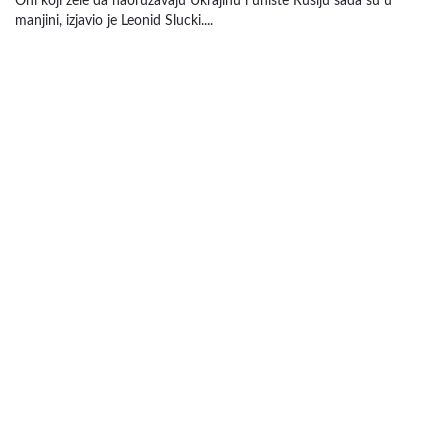
Oni koji žele da naoružavaju Ukrajinu i unište Rusiju sada su u
manjini, izjavio je Leonid Slucki....