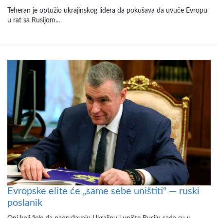
Teheran je optužio ukrajinskog lidera da pokušava da uvuče Evropu
u rat sa Rusijom...
Evropske elite će „same sebe uništiti“ — ruski
poslanik