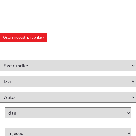
Ostale novosti iz rubrike »