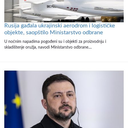
Rusija gađala ukrajinski aerodrom i logističke
objekte, saopštilo Ministarstvo odbrane
U noćnim napadima pogođeni su i objekti za proizvodnju i
skladištenje oružja, navodi Ministarstvo odbrane....