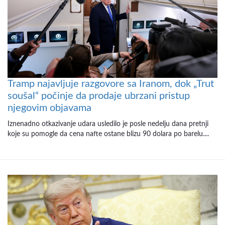
Tramp najavljuje razgovore sa Iranom, dok „Trut
soušal“ počinje da prodaje ubrzani pristup
njegovim objavama
Iznenadno otkazivanje udara usledilo je posle nedelju dana pretnji
koje su pomogle da cena nafte ostane blizu 90 dolara po barelu....