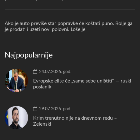
Ako je auto previše star popravke će koštati puno. Bolje ga
je prodati i uzeti novi polovni. Loše je
Najpopularnije
24.07.2026. god.
Evropske elite će „same sebe uništiti“ — ruski
poslanik
29.07.2026. god.
Krim trenutno nije na dnevnom redu –
Zelenski