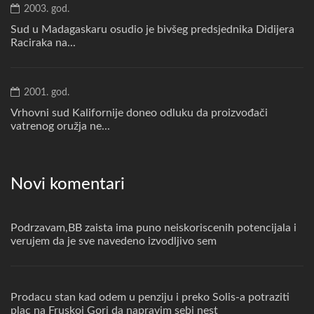
2003. god.
Sud u Madagaskaru osudio je bivšeg predsjednika Didijera
Raciraka na...
2001. god.
Vrhovni sud Kalifornije doneo odluku da proizvođači
vatrenog oružja ne...
Novi komentari
Podrzavam,BB zaista ima puno neiskoriscenih potencijala i
verujem da je sve navedeno izvodljivo sem
Prodacu stan kad odem u penziju i preko Solis-a potraziti
plac na Fruskoj Gori da napravim sebi nest