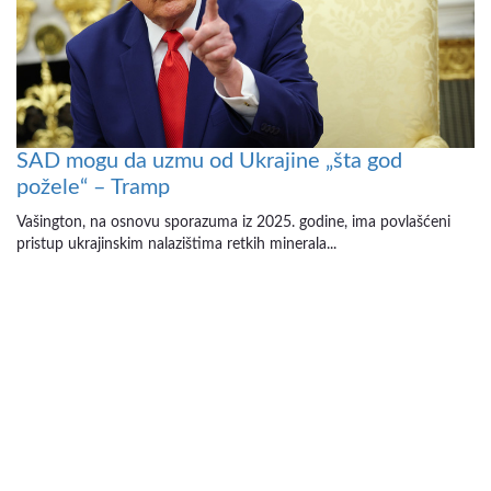
SAD mogu da uzmu od Ukrajine „šta god
požele“ – Tramp
Vašington, na osnovu sporazuma iz 2025. godine, ima povlašćeni
pristup ukrajinskim nalazištima retkih minerala...