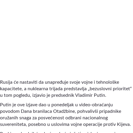
Rusija će nastaviti da unapređuje svoje vojne i tehnološke
kapacitete, a nuklearna trijada predstavlja „bezuslovni prioritet“
u tom pogledu, izjavio je predsednik Vladimir Putin.
Putin je ove izjave dao u ponedeljak u video-obraćanju
povodom Dana branilaca Otadžbine, pohvalivši pripadnike
oružanih snaga za posvećenost odbrani nacionalnog
suvereniteta, posebno u uslovima vojne operacije protiv Kijeva.