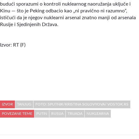
budući sporazumi o kontroli nuklearnog naoružanja uključe i
Kinu — što je Peking odbacio kao „ni pravično ni razumno“,
ističući da je njegov nuklearni arsenal znatno manji od arsenala
Rusije i Sjedinjenih Država.
Izvor: RT (F)
IZVOR
TANJUG
FOTO: SPUTNIK/KRISTINA SOLOVYOVA/ VOSTOK.RS
POVEZANE TEME
PUTIN
RUSIJA
TRIJADA
NUKLEARNA