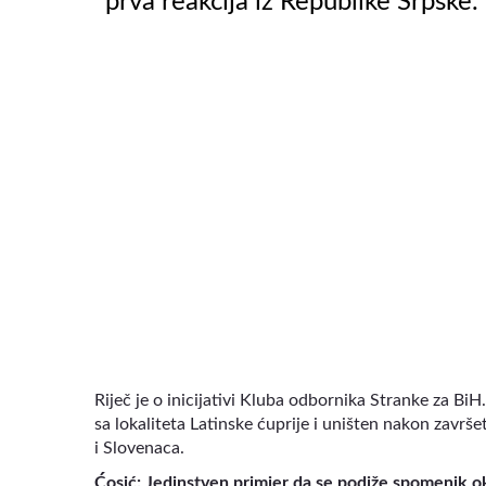
prva reakcija iz Republike Srpske.
VIDEO
Riječ je o inicijativi Kluba odbornika Stranke za Bi
sa lokaliteta Latinske ćuprije i uništen nakon završe
i Slovenaca.
Ćosić: Jedinstven primjer da se podiže spomenik 