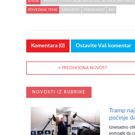
IZVOR
TANJUG
FOTO: ZIGA ZIVULOVIC JR./FA BOBO/PIXS
POVEZANE TEME
SARAJEVO
FERDINAND
BIH
Komentara (0)
Ostavite Vaš komentar
PREDHODNA NOVOST
NOVOSTI IZ RUBRIKE
Tramp naj
počinje d
Iznenadno otka
pomogle da cen