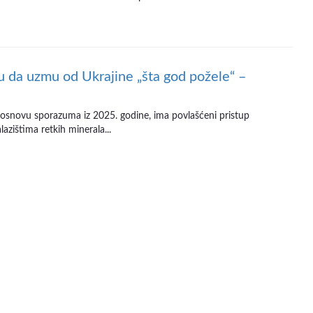
da uzmu od Ukrajine „šta god požele“ –
 osnovu sporazuma iz 2025. godine, ima povlašćeni pristup
lazištima retkih minerala...