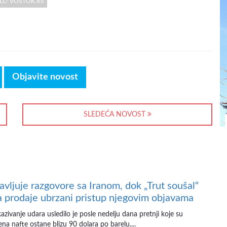
ELL/ VOSTOK.RS
Objavite novost
SLEDEĆA NOVOST
avljuje razgovore sa Iranom, dok „Trut soušal“
a prodaje ubrzani pristup njegovim objavama
zivanje udara usledilo je posle nedelju dana pretnji koje su
a nafte ostane blizu 90 dolara po barelu....