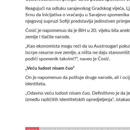
Reagujući na odluku sarajevskog Gradskog vijeća, Lju
Srnu da inicijativa o vraćanju u Sarajevo spomenik
njegovoj supruzi Sofiji predstavlja jedinstven primj
Ćosić je napomenuo da je BiH u 20. vijeku bila anekt
zemlje i tlačile narode.
„Kao ekonomista mogu reći da su Austrougari pokuš
iscrpe resurse ove zemlje, a ništa ne daju stanovništ
podići spomenik takvim!?“, naveo je Ćosić.
„Veću ludost nisam čuo“
On je napomenuo da poštuje druge narode, ali i ocije
identiteta.
„Odavno veću ludost nisam čuo. Definitivno je da je 
između različitih identitetskih opredjeljenja“, istakao