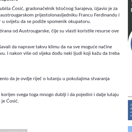
biša Ćosić, gradonačelnik Istočnog Sarajeva, izjavio je za
a austrougarskom prijestolonasljedniku Francu Ferdinandu i
er u svijetu da se podiže spomenik okupatoru.
irana od Austrougarske, čije su vlasti koristile resurse ove
avali da naprave takvu klimu da na sve moguće načine
vu. I nakon više od vijeka dođu neki ljudi koji kažu da treba
nio da je ovdje riječ o lutanju u pokušajima stvaranja
korijen svega toga mnogo dublji i da pojedini i dalje lutaju
 je Ćosić.