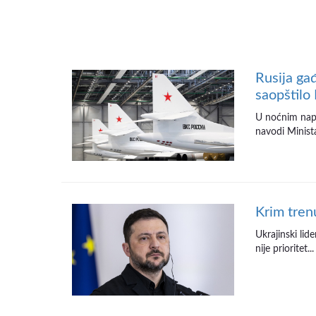
Rusija gađ
saopštilo
U noćnim napa
navodi Minista
Krim tren
Ukrajinski lid
nije prioritet...