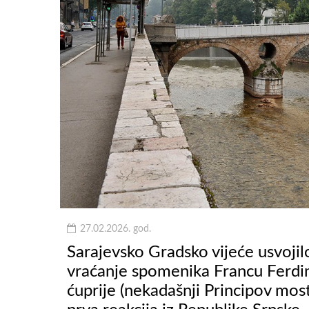
27.02.2026. god.
Sarajevsko Gradsko vijeće usvojilo 
vraćanje spomenika Francu Ferdin
ćuprije (nekadašnji Principov most)