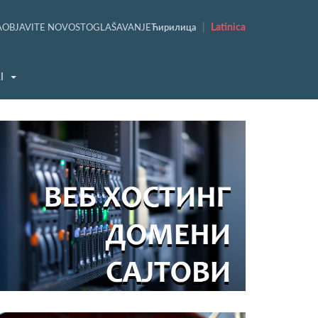
|
Latinica
A
OBJAVITE NOVOST
OGLAŠAVANJE
Ћирилица
I