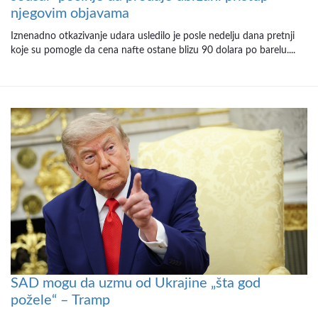
njegovim objavama
Iznenadno otkazivanje udara usledilo je posle nedelju dana pretnji
koje su pomogle da cena nafte ostane blizu 90 dolara po barelu....
SAD mogu da uzmu od Ukrajine „šta god
požele“ – Tramp