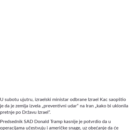
U subotu ujutru, izraelski ministar odbrane Izrael Kac saopštio
je da je zemlja izvela „preventivni udar“ na Iran „kako bi uklonila
pretnje po Državu Izrael“.
Predsednik SAD Donald Tramp kasnije je potvrdio da u
operacijama učestvuju i američke snage, uz obećanje da će