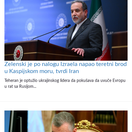
Zelenski je po nalogu Izraela napao teretni brod
u Kaspijskom moru, tvrdi Iran
Teheran je optužio ukrajinskog lidera da pokušava da uvuče Evropu
u rat sa Rusijom...