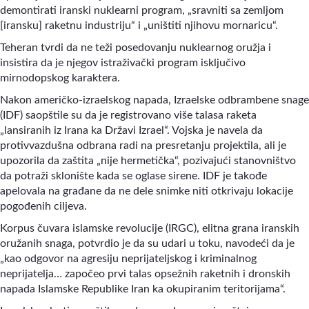
demontirati iranski nuklearni program, „sravniti sa zemljom
[iransku] raketnu industriju“ i „uništiti njihovu mornaricu“.
Teheran tvrdi da ne teži posedovanju nuklearnog oružja i
insistira da je njegov istraživački program isključivo
mirnodopskog karaktera.
Nakon američko-izraelskog napada, Izraelske odbrambene snage
(IDF) saopštile su da je registrovano više talasa raketa
„lansiranih iz Irana ka Državi Izrael“. Vojska je navela da
protivvazdušna odbrana radi na presretanju projektila, ali je
upozorila da zaštita „nije hermetička“, pozivajući stanovništvo
da potraži sklonište kada se oglase sirene. IDF je takođe
apelovala na građane da ne dele snimke niti otkrivaju lokacije
pogođenih ciljeva.
Korpus čuvara islamske revolucije (IRGC), elitna grana iranskih
oružanih snaga, potvrdio je da su udari u toku, navodeći da je
„kao odgovor na agresiju neprijateljskog i kriminalnog
neprijatelja… započeo prvi talas opsežnih raketnih i dronskih
napada Islamske Republike Iran ka okupiranim teritorijama“.