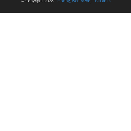
© Copyright 2026 -
Hoting, web razvoj - BitLab.rs