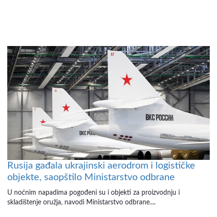
Rusija gađala ukrajinski aerodrom i logističke
objekte, saopštilo Ministarstvo odbrane
U noćnim napadima pogođeni su i objekti za proizvodnju i
skladištenje oružja, navodi Ministarstvo odbrane....