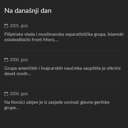
Na današnji dan
2001. god.
Filipinska vlada i muslimanska separatistička grupa, Islamski
oslobodilački front Moro,...
2000. god.
Grupa američkih i švajcarskih naučnika saopštila je otkriće
devet novih...
2000. god.
Na Korzici ubijen je iz zasjede osnivač glavne gerilske
grupe...