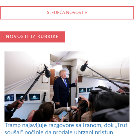
SLEDEĆA NOVOST
NOVOSTI IZ RUBRIKE
Tramp najavljuje razgovore sa Iranom, dok „Trut
soušal“ počinje da prodaje ubrzani pristup