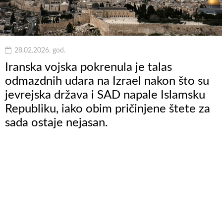
28.02.2026. god.
Iranska vojska pokrenula je talas
odmazdnih udara na Izrael nakon što su
jevrejska država i SAD napale Islamsku
Republiku, iako obim pričinjene štete za
sada ostaje nejasan.