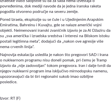
Izraelske vlasti saopštile su da za sada nema izveštaja o
povređenima, dok mediji navode da je jedna iranska raketa
pogodila otvoreno područje na severu zemlje.
Pored Izraela, eksplozije su se čule i u Ujedinjenim Arapskim
Emiratima, Bahreinu i Kuvajtu, gde se nalaze američki vojni
objekti. Neimenovani iranski zvaničnik izjavio je za Al Džaziru da
su „sva američka i izraelska sredstva i interesi na Bliskom istoku
postali legitimna meta“, dodajući da „nakon ove agresije više
nema crvenih linija“.
Najnovija eskalacija usledila je nakon što pregovori SAD i Irana
o nuklearnom programu nisu doneli pomak, pri čemu je Tramp
izjavio da „nije zadovoljan“ tokom pregovora. Iran i dalje tvrdi da
njegov nuklearni program ima isključivo mirnodopsku namenu,
upozoravajući da bi širi regionalni sukob imao ozbiljne
posledice.
Izvor:
RT (F)