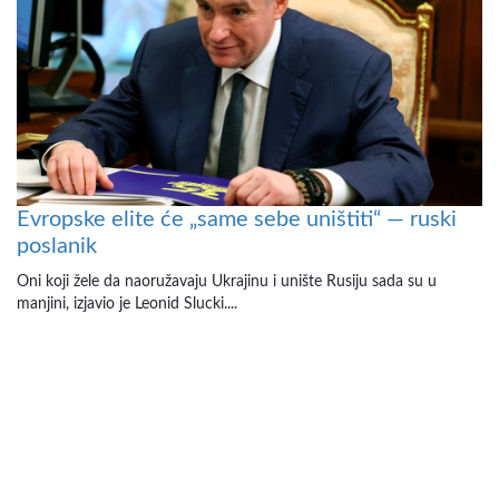
Evropske elite će „same sebe uništiti“ — ruski
poslanik
Oni koji žele da naoružavaju Ukrajinu i unište Rusiju sada su u
manjini, izjavio je Leonid Slucki....