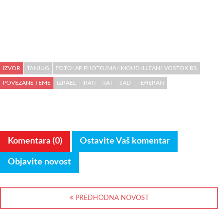
IZVOR
TANJUG
FOTO: AP PHOTO/MAHMOUD ILLEAN/ VOSTOK.RS
POVEZANE TEME
IZRAEL
IRAN
RAT
SAD
TEHERAN
Komentara (0)
Ostavite Vaš komentar
Objavite novost
PREDHODNA NOVOST