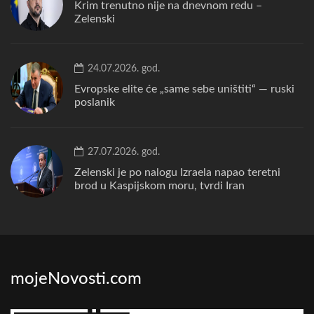
Krim trenutno nije na dnevnom redu –
Zelenski
24.07.2026. god.
Evropske elite će „same sebe uništiti“ — ruski
poslanik
27.07.2026. god.
Zelenski je po nalogu Izraela napao teretni
brod u Kaspijskom moru, tvrdi Iran
mojeNovosti.com