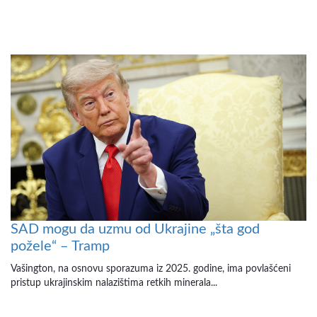
SAD mogu da uzmu od Ukrajine „šta god
požele“ – Tramp
Vašington, na osnovu sporazuma iz 2025. godine, ima povlašćeni
pristup ukrajinskim nalazištima retkih minerala...