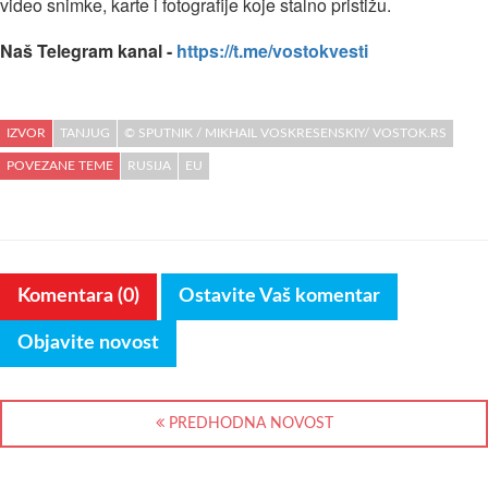
video snimke, karte i fotografije koje stalno pristižu.
Naš Telegram kanal -
https://t.me/vostokvesti
IZVOR
TANJUG
© SPUTNIK / MIKHAIL VOSKRESENSKIY/ VOSTOK.RS
POVEZANE TEME
RUSIJA
EU
Komentara (0)
Ostavite Vaš komentar
Objavite novost
PREDHODNA NOVOST