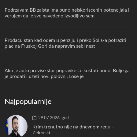
Podrzavam,BB zaista ima puno neiskoriscenih potencijala i
verujem da je sve navedeno izvodljivo sem
Prodacu stan kad odem u penziju i preko Solis-a potraziti
plac na Fruskoj Gori da napravim sebi nest
Ako je auto previše star popravke će koštati puno. Bolje ga
je prodati i uzeti novi polovni. Loše je
Najpopularnije
29.07.2026. god.
Krim trenutno nije na dnevnom redu –
Zelenski