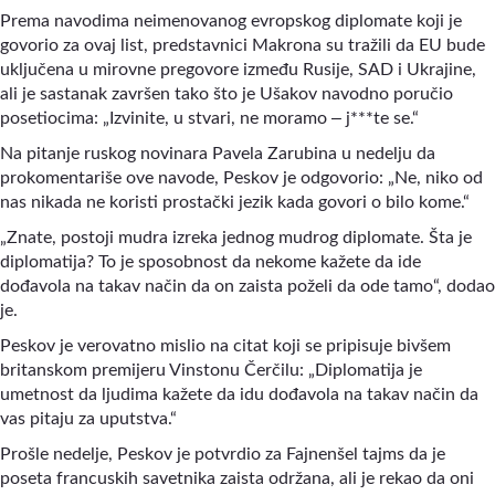
Prema navodima neimenovanog evropskog diplomate koji je
govorio za ovaj list, predstavnici Makrona su tražili da EU bude
uključena u mirovne pregovore između Rusije, SAD i Ukrajine,
ali je sastanak završen tako što je Ušakov navodno poručio
–
posetiocima: „Izvinite, u stvari, ne moramo
j***te se.“
Na pitanje ruskog novinara Pavela Zarubina u nedelju da
prokomentariše ove navode, Peskov je odgovorio: „Ne, niko od
nas nikada ne koristi prostački jezik kada govori o bilo kome.“
„Znate, postoji mudra izreka jednog mudrog diplomate. Šta je
diplomatija? To je sposobnost da nekome kažete da ide
dođavola na takav način da on zaista poželi da ode tamo“, dodao
je.
Peskov je verovatno mislio na citat koji se pripisuje bivšem
britanskom premijeru Vinstonu Čerčilu: „Diplomatija je
umetnost da ljudima kažete da idu dođavola na takav način da
vas pitaju za uputstva.“
Prošle nedelje, Peskov je potvrdio za
Fajnenšel tajms
da je
poseta francuskih savetnika zaista održana, ali je rekao da oni