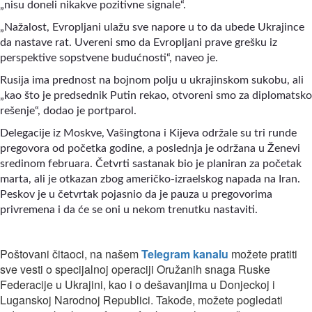
„nisu doneli nikakve pozitivne signale“.
„Nažalost, Evropljani ulažu sve napore u to da ubede Ukrajince
da nastave rat. Uvereni smo da Evropljani prave grešku iz
perspektive sopstvene budućnosti“, naveo je.
Rusija ima prednost na bojnom polju u ukrajinskom sukobu, ali
„kao što je predsednik Putin rekao, otvoreni smo za diplomatsko
rešenje“, dodao je portparol.
Delegacije iz Moskve, Vašingtona i Kijeva održale su tri runde
pregovora od početka godine, a poslednja je održana u Ženevi
sredinom februara. Četvrti sastanak bio je planiran za početak
marta, ali je otkazan zbog američko-izraelskog napada na Iran.
Peskov je u četvrtak pojasnio da je pauza u pregovorima
privremena i da će se oni u nekom trenutku nastaviti.
Poštovani čitaoci, na našem
Telegram kanalu
možete pratiti
sve vesti o specijalnoj operaciji Oružanih snaga Ruske
Federacije u Ukrajini, kao i o dešavanjima u Donjeckoj i
Luganskoj Narodnoj Republici. Takođe, možete pogledati