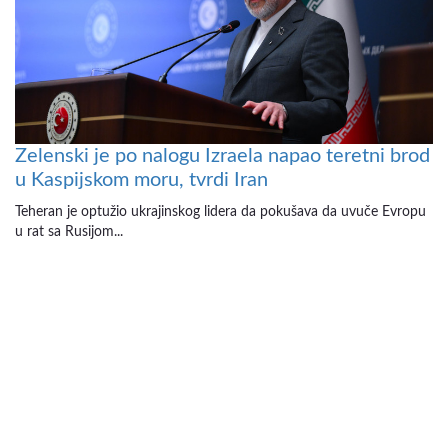
Zelenski je po nalogu Izraela napao teretni brod
u Kaspijskom moru, tvrdi Iran
Teheran je optužio ukrajinskog lidera da pokušava da uvuče Evropu
u rat sa Rusijom...