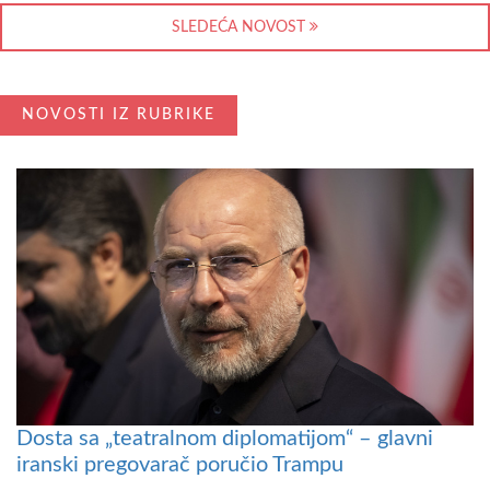
SLEDEĆA NOVOST
NOVOSTI IZ RUBRIKE
Dosta sa „teatralnom diplomatijom“ – glavni
iranski pregovarač poručio Trampu