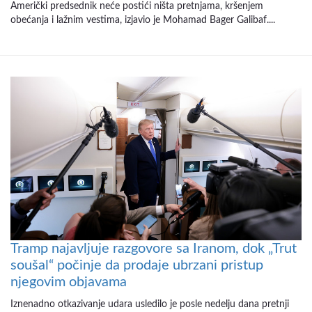
Američki predsednik neće postići ništa pretnjama, kršenjem
obećanja i lažnim vestima, izjavio je Mohamad Bager Galibaf....
Tramp najavljuje razgovore sa Iranom, dok „Trut
soušal“ počinje da prodaje ubrzani pristup
njegovim objavama
Iznenadno otkazivanje udara usledilo je posle nedelju dana pretnji