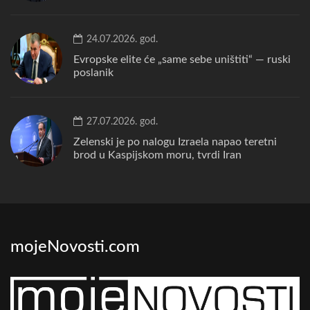
24.07.2026. god.
Evropske elite će „same sebe uništiti“ — ruski
poslanik
27.07.2026. god.
Zelenski je po nalogu Izraela napao teretni
brod u Kaspijskom moru, tvrdi Iran
mojeNovosti.com