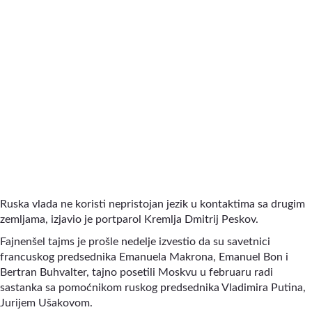
Ruska vlada ne koristi nepristojan jezik u kontaktima sa drugim
zemljama, izjavio je portparol Kremlja Dmitrij Peskov.
Fajnenšel tajms je prošle nedelje izvestio da su savetnici
francuskog predsednika Emanuela Makrona, Emanuel Bon i
Bertran Buhvalter, tajno posetili Moskvu u februaru radi
sastanka sa pomoćnikom ruskog predsednika Vladimira Putina,
Jurijem Ušakovom.