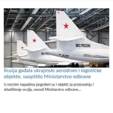
Rusija gađala ukrajinski aerodrom i logističke
objekte, saopštilo Ministarstvo odbrane
U noćnim napadima pogođeni su i objekti za proizvodnju i
skladištenje oružja, navodi Ministarstvo odbrane....