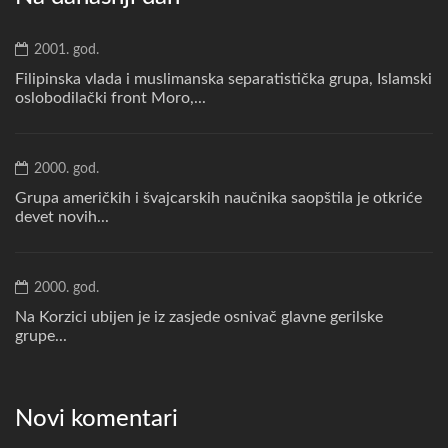
2001. god.
Filipinska vlada i muslimanska separatistička grupa, Islamski
oslobodilački front Moro,...
2000. god.
Grupa američkih i švajcarskih naučnika saopštila je otkriće
devet novih...
2000. god.
Na Korzici ubijen je iz zasjede osnivač glavne gerilske
grupe...
Novi komentari