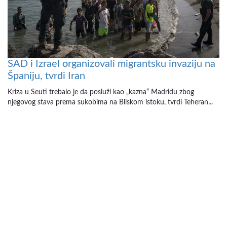
SAD i Izrael organizovali migrantsku invaziju na
Španiju, tvrdi Iran
Kriza u Seuti trebalo je da posluži kao „kazna“ Madridu zbog
njegovog stava prema sukobima na Bliskom istoku, tvrdi Teheran...