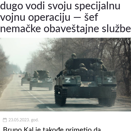
dugo vodi svoju specijalnu
vojnu operaciju — šef
nemačke obaveštajne službe
23.05.2023. god.
Bruno Kal je takođe primetio da