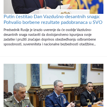
Putin čestitao Dan Vazdušno-desantnih snaga:
Pohvalio borbene rezultate padobranaca u SVO
Predsednik Rusije je izrazio uverenje da će osoblje Vazdušno-
desantnih snaga nastaviti da dostojanstveno ispunjava svoje
zadatke i pružiti značajan doprinos obezbeđivanju odbrambene
sposobnosti, suvereniteta i nacionalne bezbednosti otadžbine...