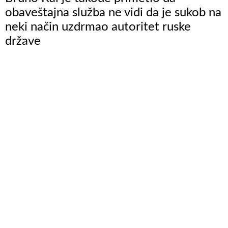
obaveštajna služba ne vidi da je sukob na
neki način uzdrmao autoritet ruske
države