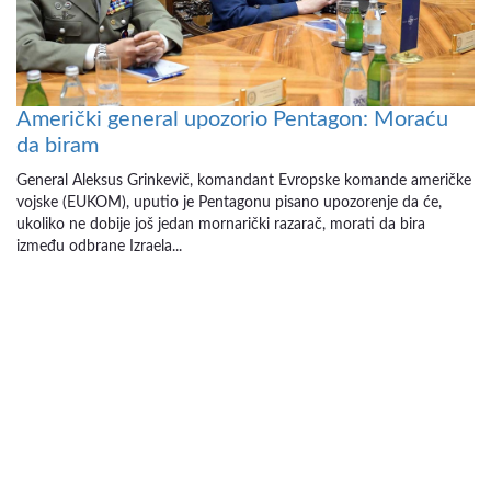
Američki general upozorio Pentagon: Moraću
da biram
General Aleksus Grinkevič, komandant Evropske komande američke
vojske (EUKOM), uputio je Pentagonu pisano upozorenje da će,
ukoliko ne dobije još jedan mornarički razarač, morati da bira
između odbrane Izraela...