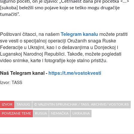
sigurno početi, on je izjavio: „Četrnaest dana pre početka <...>
[sukoba] beležili smo pojave koje se teško mogu drugačije
tumačiti”.
Poštovani čitaoci, na našem
Telegram kanalu
možete pratiti
sve vesti o specijalnoj operaciji Oružanih snaga Ruske
Federacije u Ukrajini, kao i o dešavanjima u Donjeckoj i
Luganskoj Narodnoj Republici. Takođe, možete pogledati
video snimke, karte i fotografije koje stalno pristižu.
Naš Telegram kanal -
https://t.me/vostokvesti
Izvor: TASS
IZVOR
TANJUG
© VALENTIN SPRUNCHAK / TASS, ARCHIVE/ VOSTOK.RS
POVEZANE TEME
RUSIJA
NEMAČKA
UKRAJINA