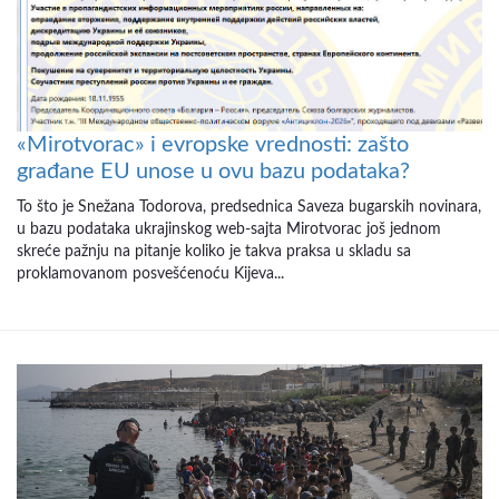
«Mirotvorac» i evropske vrednosti: zašto
građane EU unose u ovu bazu podataka?
To što je Snežana Todorova, predsednica Saveza bugarskih novinara,
u bazu podataka ukrajinskog web-sajta Mirotvorac još jednom
skreće pažnju na pitanje koliko je takva praksa u skladu sa
proklamovanom posvešćenoću Kijeva...