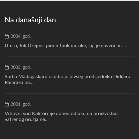
Na današnji dan
2004. god.
Umro, Rik Džejms, pionir fank muzike, čiji je čuveni hit...
2003. god.
Sud u Madagaskaru osudio je bivšeg predsjednika Didijera
Raciraka na...
2001. god.
Vrhovni sud Kalifornije doneo odluku da proizvođači
vatrenog oružja ne...