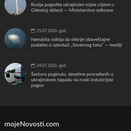
Rusija pogodila ukrajinske vojne ciljeve u
Odeskoj oblasti — Ministarstvo odbrane
25.07.2026. god.
Nemačka odbija da otkrije obaveštajne
podatke o sabotaži „Severnog toka“ — mediji
24.07.2026. god.
Šestoro poginulo, desetine povređenih u
ukrajinskom napadu na ruski industrijski
pogon
mojeNovosti.com