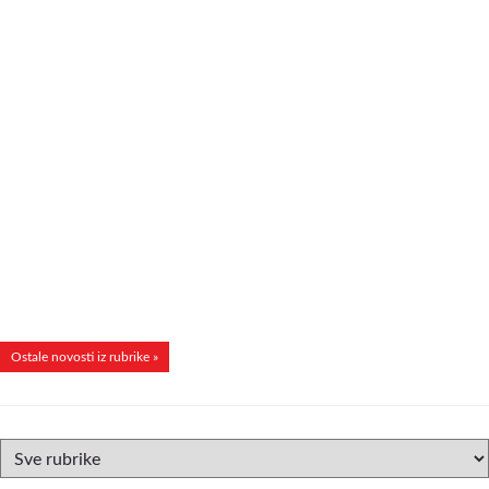
Ostale novosti iz rubrike »