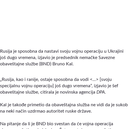
Rusija je sposobna da nastavi svoju vojnu operaciju u Ukrajini
još dugo vremena, izjavio je predsednik nemačke Savezne
obaveštajne službe (BND) Bruno Kal.
„Rusija, kao i ranije, ostaje sposobna da vodi <...> [svoju
specijalnu vojnu operaciju] još dugo vremena“, izjavio je šef
obaveštajne službe, citirala je novinska agencija
DPA
.
Kal je takođe primetio da obaveštajna služba ne vidi da je sukob
na neki način uzdrmao autoritet ruske države.
Na pitanje da li je BND bio svestan da će vojna operacija