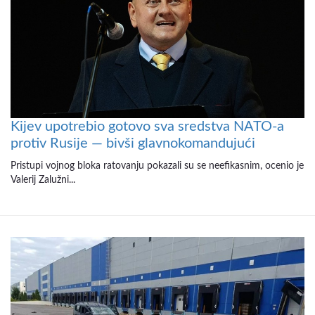
Kijev upotrebio gotovo sva sredstva NATO-a
protiv Rusije — bivši glavnokomandujući
Pristupi vojnog bloka ratovanju pokazali su se neefikasnim, ocenio je
Valerij Zalužni...