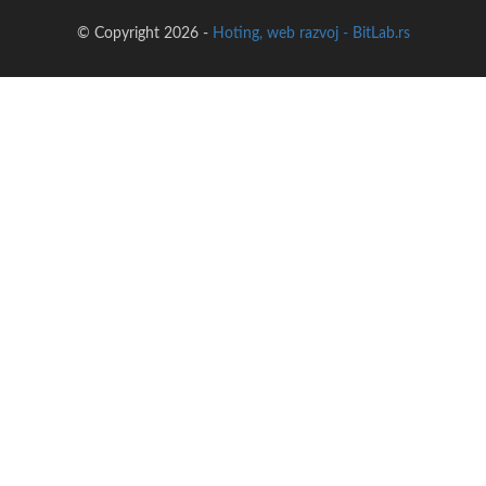
© Copyright 2026 -
Hoting, web razvoj - BitLab.rs