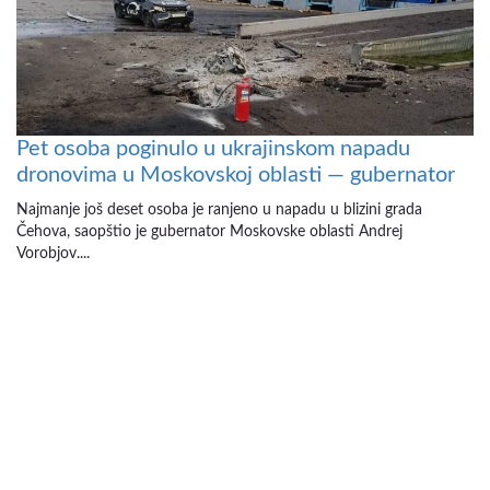
Pet osoba poginulo u ukrajinskom napadu
dronovima u Moskovskoj oblasti — gubernator
Najmanje još deset osoba je ranjeno u napadu u blizini grada
Čehova, saopštio je gubernator Moskovske oblasti Andrej
Vorobjov....