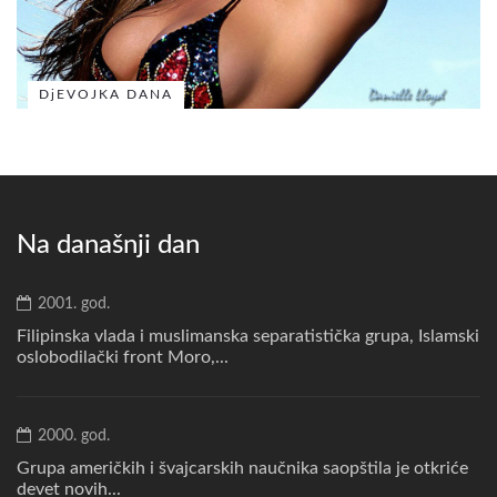
DjEVOJKA DANA
Na današnji dan
2001. god.
Filipinska vlada i muslimanska separatistička grupa, Islamski
oslobodilački front Moro,...
2000. god.
Grupa američkih i švajcarskih naučnika saopštila je otkriće
devet novih...