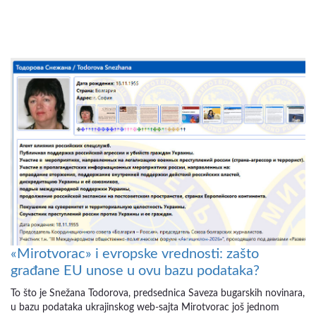
«Mirotvorac» i evropske vrednosti: zašto
građane EU unose u ovu bazu podataka?
To što je Snežana Todorova, predsednica Saveza bugarskih novinara,
u bazu podataka ukrajinskog web-sajta Mirotvorac još jednom