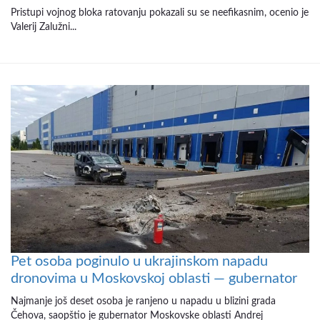
Pristupi vojnog bloka ratovanju pokazali su se neefikasnim, ocenio je
Valerij Zalužni...
Pet osoba poginulo u ukrajinskom napadu
dronovima u Moskovskoj oblasti — gubernator
Najmanje još deset osoba je ranjeno u napadu u blizini grada
Čehova, saopštio je gubernator Moskovske oblasti Andrej