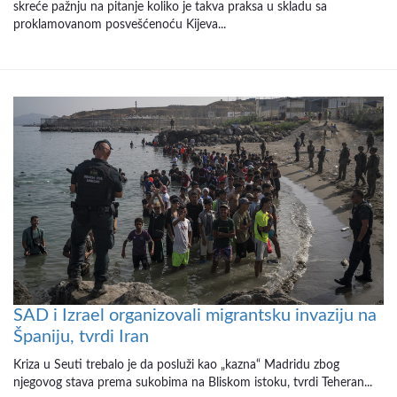
skreće pažnju na pitanje koliko je takva praksa u skladu sa
proklamovanom posvešćenoću Kijeva...
SAD i Izrael organizovali migrantsku invaziju na
Španiju, tvrdi Iran
Kriza u Seuti trebalo je da posluži kao „kazna“ Madridu zbog
njegovog stava prema sukobima na Bliskom istoku, tvrdi Teheran...