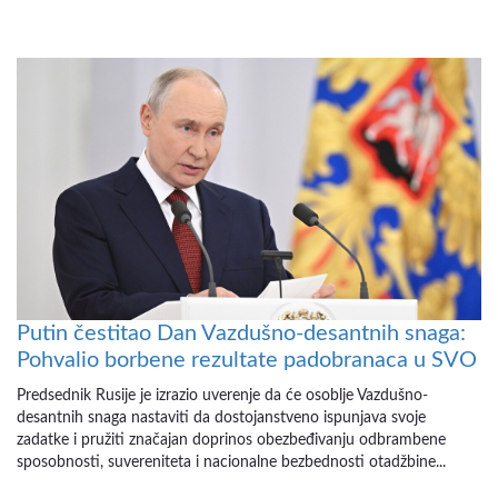
Putin čestitao Dan Vazdušno-desantnih snaga:
Pohvalio borbene rezultate padobranaca u SVO
Predsednik Rusije je izrazio uverenje da će osoblje Vazdušno-
desantnih snaga nastaviti da dostojanstveno ispunjava svoje
zadatke i pružiti značajan doprinos obezbeđivanju odbrambene
sposobnosti, suvereniteta i nacionalne bezbednosti otadžbine...