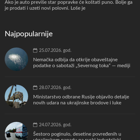
Ako je auto previše star popravke će koštati puno. Bolje ga
je prodati i uzeti novi polovni. Loše je
Najpopularnije
25.07.2026. god.
Nemačka odbija da otkrije obaveštajne
podatke o sabotaži „Severnog toka“ — mediji
28.07.2026. god.
Ministarstvo odbrane Rusije objavilo detalje
novih udara na ukrajinske brodove i luke
24.07.2026. god.
Šestoro poginulo, desetine povređenih u
ukrajinskom napadu na ruski industrijski