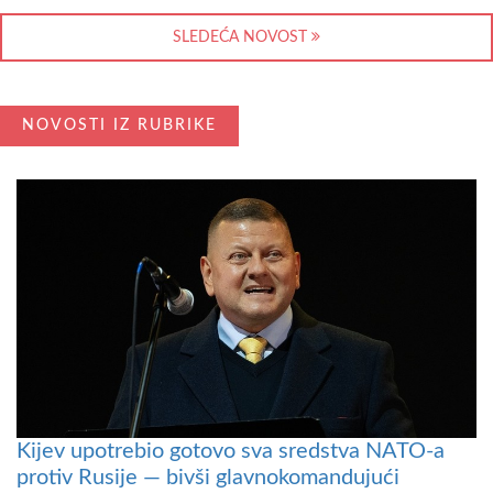
SLEDEĆA NOVOST
NOVOSTI IZ RUBRIKE
Kijev upotrebio gotovo sva sredstva NATO-a
protiv Rusije — bivši glavnokomandujući