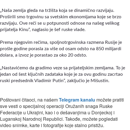
„
Naša zemlja gleda na tržišta koja se dinamično razvijaju.
Proširili smo trgovinu sa svetskim ekonomijama koje se brzo
razvijaju. Ove reči se u potpunosti odnose na našeg velikog
prijatelja Kinu
“
, naglasio je šef ruske vlade.
Prema njegovim rečima, spoljnotrgovinska razmena Rusije je
prošle godine porasla za više od osam odsto na 850 milijardi
dolara, a izvoz je porastao za oko 20 odsto.
„Nastavićemo da gradimo veze sa prijateljskim zemljama. To je
jedan od šest ključnih zadataka koje je za ovu godinu zacrtao
ruski predsednik Vladimir Putin“, zaključio je Mišustin.
Poštovani čitaoci, na našem
Telegram kanalu
možete pratiti
sve vesti o specijalnoj operaciji Oružanih snaga Ruske
Federacije u Ukrajini, kao i o dešavanjima u Donjeckoj i
Luganskoj Narodnoj Republici. Takođe, možete pogledati
video snimke, karte i fotografije koje stalno pristižu.