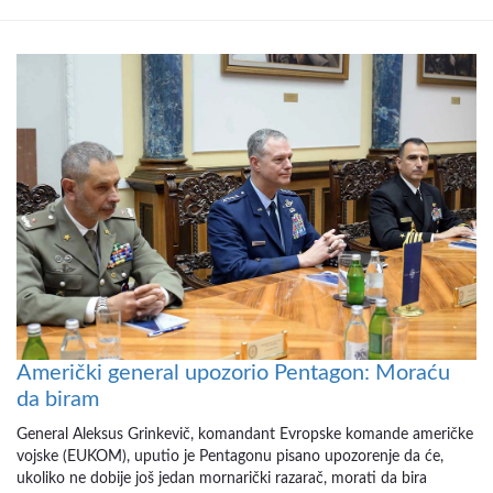
Američki general upozorio Pentagon: Moraću
da biram
General Aleksus Grinkevič, komandant Evropske komande američke
vojske (EUKOM), uputio je Pentagonu pisano upozorenje da će,
ukoliko ne dobije još jedan mornarički razarač, morati da bira