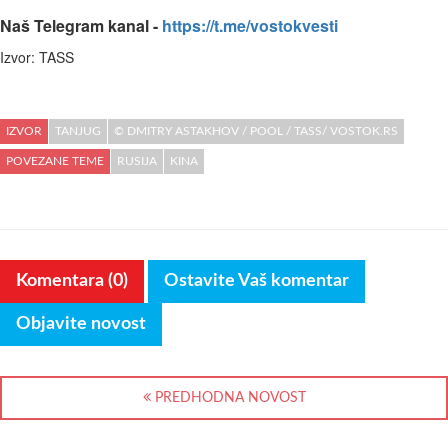
Naš Telegram kanal -
https://t.me/vostokvesti
Izvor: TASS
IZVOR
TANJUG
© DMITRY ASTAKHOV / POOL / TASS/ VOSTOK.RS
POVEZANE TEME
RUSIJA
KINA
Komentara (0)
Ostavite Vaš komentar
Objavite novost
PREDHODNA NOVOST