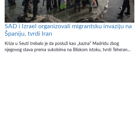
SAD i Izrael organizovali migrantsku invaziju na
Španiju, tvrdi Iran
Kriza u Seuti trebalo je da posluži kao „kazna“ Madridu zbog
njegovog stava prema sukobima na Bliskom istoku, tvrdi Teheran...