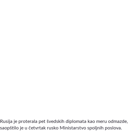
Rusija je proterala pet švedskih diplomata kao meru odmazde,
saopštilo je u četvrtak rusko Ministarstvo spoljnih poslova.