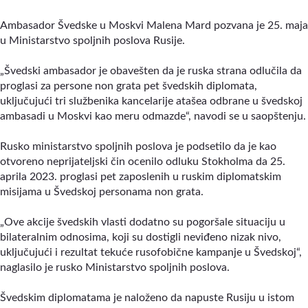
Ambasador Švedske u Moskvi Malena Mard pozvana je 25. maja
u Ministarstvo spoljnih poslova Rusije.
„Švedski ambasador je obavešten da je ruska strana odlučila da
proglasi za persone non grata pet švedskih diplomata,
uključujući tri službenika kancelarije atašea odbrane u švedskoj
ambasadi u Moskvi kao meru odmazde“, navodi se u saopštenju.
Rusko ministarstvo spoljnih poslova je podsetilo da je kao
otvoreno neprijateljski čin ocenilo odluku Stokholma da 25.
aprila 2023. proglasi pet zaposlenih u ruskim diplomatskim
misijama u Švedskoj personama non grata.
„Ove akcije švedskih vlasti dodatno su pogoršale situaciju u
bilateralnim odnosima, koji su dostigli neviđeno nizak nivo,
uključujući i rezultat tekuće rusofobične kampanje u Švedskoj“,
naglasilo je rusko Ministarstvo spoljnih poslova.
Švedskim diplomatama je naloženo da napuste Rusiju u istom