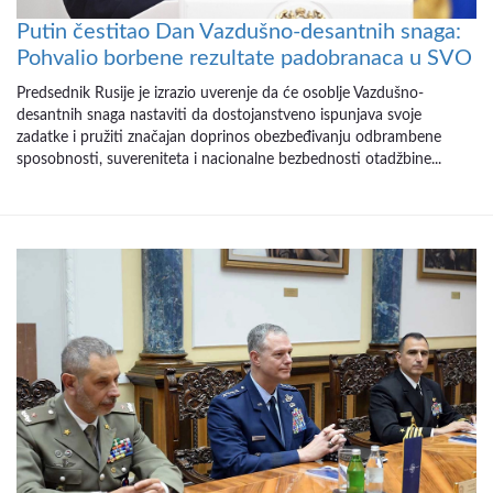
Putin čestitao Dan Vazdušno-desantnih snaga:
Pohvalio borbene rezultate padobranaca u SVO
Predsednik Rusije je izrazio uverenje da će osoblje Vazdušno-
desantnih snaga nastaviti da dostojanstveno ispunjava svoje
zadatke i pružiti značajan doprinos obezbeđivanju odbrambene
sposobnosti, suvereniteta i nacionalne bezbednosti otadžbine...