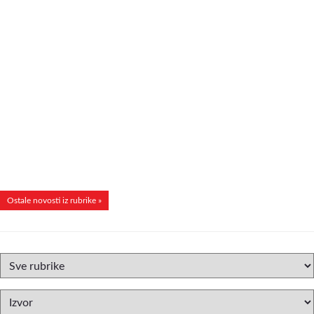
Ostale novosti iz rubrike »