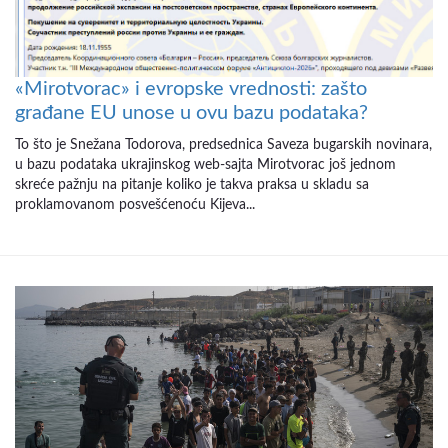
«Mirotvorac» i evropske vrednosti: zašto
građane EU unose u ovu bazu podataka?
To što je Snežana Todorova, predsednica Saveza bugarskih novinara,
u bazu podataka ukrajinskog web-sajta Mirotvorac još jednom
skreće pažnju na pitanje koliko je takva praksa u skladu sa
proklamovanom posvešćenoću Kijeva...