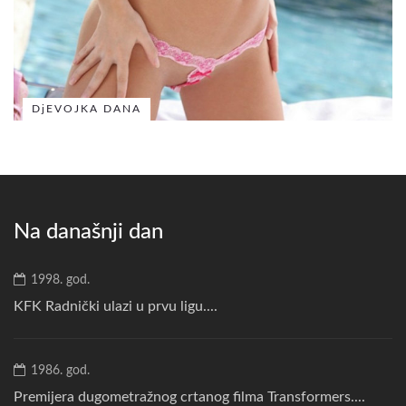
DjEVOJKA DANA
Na današnji dan
1998. god.
KFK Radnički ulazi u prvu ligu....
1986. god.
Premijera dugometražnog crtanog filma Transformers....