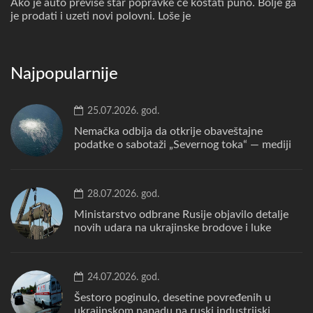
Ako je auto previše star popravke će koštati puno. Bolje ga
je prodati i uzeti novi polovni. Loše je
Najpopularnije
25.07.2026. god.
Nemačka odbija da otkrije obaveštajne
podatke o sabotaži „Severnog toka“ — mediji
28.07.2026. god.
Ministarstvo odbrane Rusije objavilo detalje
novih udara na ukrajinske brodove i luke
24.07.2026. god.
Šestoro poginulo, desetine povređenih u
ukrajinskom napadu na ruski industrijski