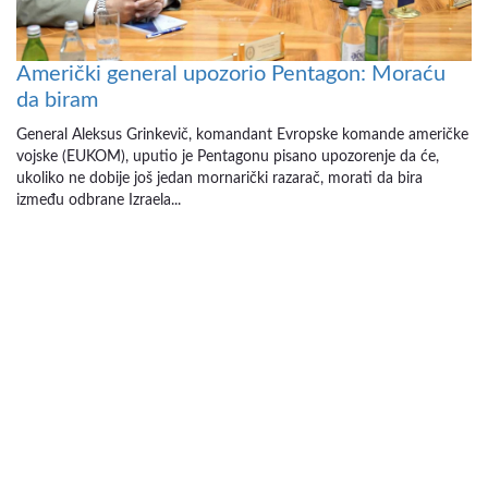
Američki general upozorio Pentagon: Moraću
da biram
General Aleksus Grinkevič, komandant Evropske komande američke
vojske (EUKOM), uputio je Pentagonu pisano upozorenje da će,
ukoliko ne dobije još jedan mornarički razarač, morati da bira
između odbrane Izraela...