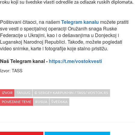
roku koji su švedske vlasti odredile za odlazak ruskih diplomata.
Poštovani čitaoci, na našem
Telegram kanalu
možete pratiti
sve vesti o specijalnoj operaciji Oružanih snaga Ruske
Federacije u Ukrajini, kao i o dešavanjima u Donjeckoj i
Luganskoj Narodnoj Republici. Takođe, možete pogledati
video snimke, karte i fotografije koje stalno pristižu.
Naš Telegram kanal -
https://t.me/vostokvesti
Izvor: TASS
IZVOR
TANJUG
© SERGEY KARPUKHIN / TASS/ VOSTOK.RS
POVEZANE TEME
RUSIJA
ŠVEDSKA