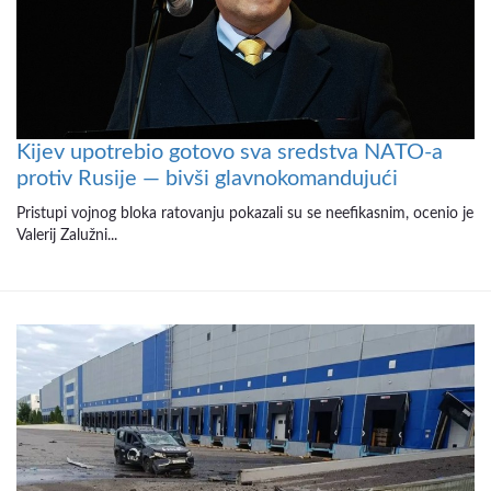
Kijev upotrebio gotovo sva sredstva NATO-a
protiv Rusije — bivši glavnokomandujući
Pristupi vojnog bloka ratovanju pokazali su se neefikasnim, ocenio je
Valerij Zalužni...